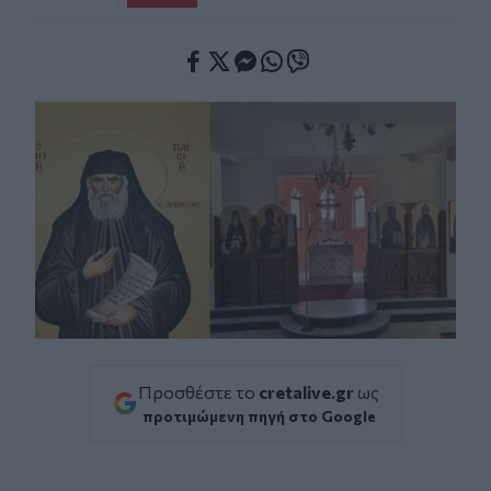
Facebook
Twitter
Messenger
Whatsapp
Viber
Προσθέστε το
cretalive.gr
ως
προτιμώμενη πηγή στο Google