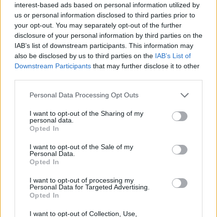
interest-based ads based on personal information utilized by
us or personal information disclosed to third parties prior to
18:45
Άκης Σκέρτσος: «Το ΠΑΣΟΚ υποκαθιστά την οικονομική
your opt-out. You may separately opt-out of the further
ανάλυση με πολιτική προπαγάνδα»
disclosure of your personal information by third parties on the
IAB’s list of downstream participants. This information may
also be disclosed by us to third parties on the
IAB’s List of
18:40
Οροπέδιο Λασιθίου: Στην τελική ευθεία για τους 45ους
Downstream Participants
that may further disclose it to other
Δικταίους Αγώνες
third parties.
Personal Data Processing Opt Outs
18:30
Κοζάνη: Φωτιά σε χορτολιβαδική έκταση στην Ερμακιά
I want to opt-out of the Sharing of my
personal data.
Opted In
18:26
Η ξηρασία εξαπλώνεται σε όλη την Ευρώπη – Εικόνες με
I want to opt-out of the Sale of my
ξερά εδάφη και ποτάμια σε ιστορικά χαμηλά επίπεδα
Personal Data.
Opted In
18:13
Τι είναι το «Papara» που έγινε viral στη μεταγραφή του
I want to opt-out of processing my
Personal Data for Targeted Advertising.
Σαλάχ στην Τουρκία
Opted In
18:09
I want to opt-out of Collection, Use,