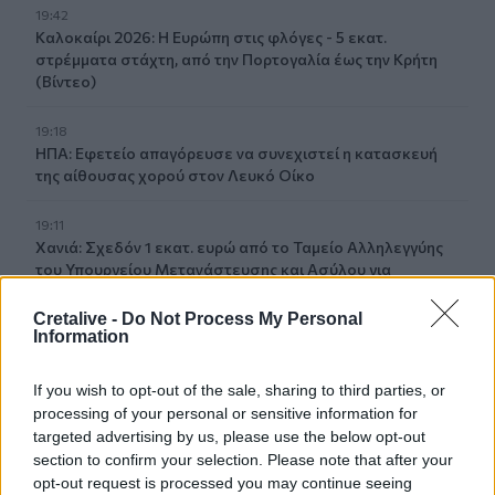
19:42
Καλοκαίρι 2026: Η Ευρώπη στις φλόγες - 5 εκατ.
στρέμματα στάχτη, από την Πορτογαλία έως την Κρήτη
(Βίντεο)
19:18
ΗΠΑ: Εφετείο απαγόρευσε να συνεχιστεί η κατασκευή
της αίθουσας χορού στον Λευκό Οίκο
19:11
Χανιά: Σχεδόν 1 εκατ. ευρώ από το Ταμείο Αλληλεγγύης
του Υπουργείου Μετανάστευσης και Ασύλου για
σχολικές υποδομές και δημόσιους χώρους
Cretalive -
Do Not Process My Personal
Information
19:03
Ιερόσυλοι βανδάλισαν το εκκλησάκι της
Μεταμορφώσεως του Σωτήρος στον Σαρωνικό
If you wish to opt-out of the sale, sharing to third parties, or
processing of your personal or sensitive information for
18:59
targeted advertising by us, please use the below opt-out
ΗΠΑ: 23.000 θέσεις λιγότερες θέσεις εργασίας τον
section to confirm your selection. Please note that after your
Ιούλιο αλλά η ανεργία μειώθηκε
opt-out request is processed you may continue seeing