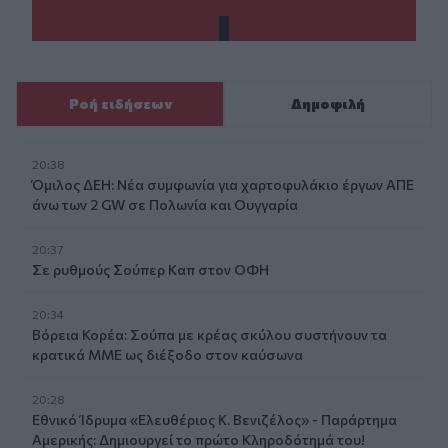
Ροή ειδήσεων
Δημοφιλή
20:38
Όμιλος ΔΕΗ: Νέα συμφωνία για χαρτοφυλάκιο έργων ΑΠΕ
άνω των 2 GW σε Πολωνία και Ουγγαρία
20:37
Σε ρυθμούς Σούπερ Καπ στον ΟΦΗ
20:34
Βόρεια Κορέα: Σούπα με κρέας σκύλου συστήνουν τα
κρατικά ΜΜΕ ως διέξοδο στον καύσωνα
20:28
Εθνικό Ίδρυμα «Ελευθέριος Κ. Βενιζέλος» - Παράρτημα
Αμερικής: Δημιουργεί το πρώτο Κληροδότημά του!