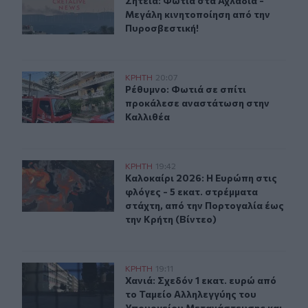
Σητεία: Φωτιά στα Αχλάδια - Μεγά
Σητεία: Φωτιά στα Αχλάδια -
Μεγάλη κινητοποίηση από την
Πυροσβεστική!
Ρέθυμνο: Φωτιά σε σπίτι προκάλεσε αναστάτωση στην 
ΚΡΗΤΗ
20:07
Ρέθυμνο: Φωτιά σε σπίτι προκάλεσ
Ρέθυμνο: Φωτιά σε σπίτι
προκάλεσε αναστάτωση στην
Καλλιθέα
Καλοκαίρι 2026: Η Ευρώπη στις φλόγες - 5 εκατ. στρέμ
ΚΡΗΤΗ
19:42
Καλοκαίρι 2026: Η Ευρώπη στις φλό
Καλοκαίρι 2026: Η Ευρώπη στις
φλόγες - 5 εκατ. στρέμματα
στάχτη, από την Πορτογαλία έως
την Κρήτη (Βίντεο)
Χανιά: Σχεδόν 1 εκατ. ευρώ από το Ταμείο Αλληλεγγύη
ΚΡΗΤΗ
19:11
Χανιά: Σχεδόν 1 εκατ. ευρώ από τ
Χανιά: Σχεδόν 1 εκατ. ευρώ από
το Ταμείο Αλληλεγγύης του
Υπουργείου Μετανάστευσης και