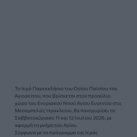
Το Ιερό Παρεκκλήσιο του
Οσίου Παϊσίου του
Αγιορείτου,
που βρίσκεται στον προαύλιο
χώρο του Ενοριακού Ναού Αγίου Ευγενίου στις
Μεσαμπελιές
Ηρακλείου, θα πανηγυρίσει το
Σαββατοκύριακο 11 και 12 Ιουλίου 2026, με
αφορμή τη μνήμη του Αγίου.
Σύμφωνα με το πρόγραμμα της Ιεράς