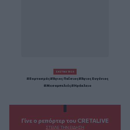
ΣΧΕΤΙΚΆ TAGS
Εορτασμός
Άγιος Παΐσιος
Άγιος Ευγένιος
Μεσαμπελιές
Ηράκλειο
Γίνε ο ρεπόρτερ του CRETALIVE
ΣΤΕΊΛΕ ΤΗΝ ΕΊΔΗΣΗ