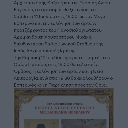
Αρχιεπισκοπής Κρήτης και της Ενορίας Αγίου
Ευγενίου, o
εορτασμός
θα ξεκινήσει το
Σάββατο 11 Ιουλίου στις 19:00, με τον Μέγα
Εσπερινό και την ευλόγηση των άρτων,
προεξάρχοντος του Πανοσιολογιωτάτου
Αρχιμανδρίτη Χρυσοστόμου Νικάκη,
διευθυντή του Ραδιοφωνικού Σταθμού της
Ιεράς Αρχιεπισκοπής Κρήτης.
Την Κυριακή 12 Ιουλίου, ημέρα της εορτής του
Οσίου Παϊσίου, στις 19:00 θα τελεστεί ο
Όρθρος, η ευλόγηση των άρτων και η Θεία
Λειτουργία, ενώ στις 19:30 θα ακολουθήσουν ο
Εσπερινός και η Παράκληση προς τον Όσιο.
Image