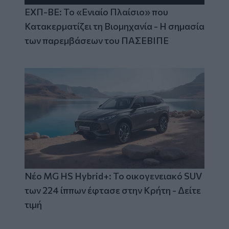
ΕΧΠ-ΒΕ: Το «Ενιαίο Πλαίσιο» που
Κατακερματίζει τη Βιομηχανία - Η σημασία
των παρεμβάσεων του ΠΑΣΕΒΙΠΕ
Νέο MG HS Hybrid+: Το οικογενειακό SUV
των 224 ίππων έφτασε στην Κρήτη - Δείτε
τιμή