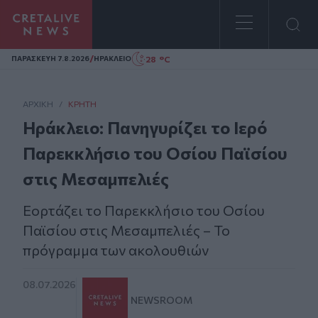
Homepage
/
28 °C
ΠΑΡΑΣΚΕΥΗ 7.8.2026
ΗΡΑΚΛΕΙΟ
ΑΡΧΙΚΗ
/
ΚΡΉΤΗ
Ηράκλειο: Πανηγυρίζει το Ιερό
Παρεκκλήσιο του Οσίου Παϊσίου
στις Μεσαμπελιές
Εορτάζει το Παρεκκλήσιο του Οσίου
Παϊσίου στις Μεσαμπελιές – Το
πρόγραμμα των ακολουθιών
08.07.2026
NEWSROOM