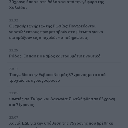
30χρονη έπεσε στη θάλασσα από την γέφυρα της
Χαλκίδας
23:32
Οι «μαύρες χήρες» της Ρωσίας: Παντρεύονται
νεοσύλλεκτους πριν μεταβούν στο μέτωπο για να
εισπράξουν τις «παχυλές» αποζημιώσεις
23:25
Ρόδος: Έσπασε ο κάβος και τραυμάτισε ναυτικό
23:19
Τραγωδία στην Εύβοια: Νεκρός 37χρονος μετά από
τροχαίο με αγριογούρουνο
23:09
Φωτιές σε Σκύρο και Λακωνία: Συνελήφθησαν 63χρονη
και 71χρονος
23:07
Χανιά: ΕΔΕ για την υπόθεση της 75χρονης που βρέθηκε