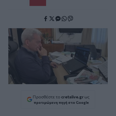
Facebook
Twitter
Messenger
Whatsapp
Viber
Προσθέστε το
cretalive.gr
ως
προτιμώμενη πηγή στο Google