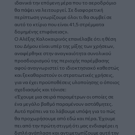
ιδανικά την επόμενη μέρα που το αεροδρόμιο
θα πάψει να λειτουργεί. Σε διαφορετική
περίπτωση γνωρίζουμε όλοι τι θα συμβεί σε
αυτό το κτίριο που είναι 41,5 στρέμματα
δομημένης επιφάνειας».
Ο Αλέξης Καλοκαιρινός επανέλαβε ότι η θέση
του Δήμου είναι υπέρ της μίξης των χρήσεων,
αναφέρθηκε στην αναγκαιότητα συνολικού
προσδιορισμού της περιοχής παρέμβασης
αφού αναγνωριστεί το ιδιοκτησιακό καθεστώς
και ξεκαθαριστούν οι στρατιωτικές χρήσεις,
για να έχει προϋποθέσεις υλοποίησης ο όποιος
σχεδιασμός και τόνισε:
«Έχουμε μια σειρά παραμέτρων οι οποίες σε
ένα μεγάλο βαθμό παραμένουν αστάθμητες.
Αυτό πρέπει να το λάβουμε υπόψη για το πώς
θα προχωρήσουμε από εδώ και πέρα. Έχουμε
πει από την πρώτη στιγμή ότι μας ενδιαφέρει η
διπλή ανάπλαση και αντιμετωπίζουμε αυτή την