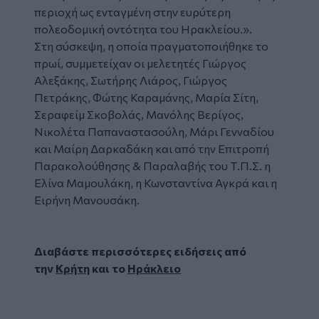
περιοχή ως ενταγμένη στην ευρύτερη
πολεοδομική οντότητα του Ηρακλείου.».
Στη σύσκεψη, η οποία πραγματοποιήθηκε το
πρωί, συμμετείχαν οι μελετητές Γιώργος
Αλεξάκης, Σωτήρης Λιάρος, Γιώργος
Πετράκης, Φώτης Καραμάνης, Μαρία Σίτη,
Σεραφείμ Σκοβολάς, Μανόλης Βερίγος,
Νικολέτα Παπαναστασούλη, Μάρι Γενναδίου
και Μαίρη Δαρκαδάκη και από την Επιτροπή
Παρακολούθησης & Παραλαβής του Τ.Π.Σ. η
Ελίνα Μαμουλάκη, η Κωνσταντίνα Αγκρά και η
Ειρήνη Μανουσάκη.
Διαβάστε περισσότερες ειδήσεις από
την
Κρήτη
και το
Ηράκλειο