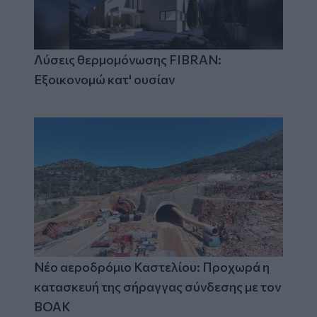
Λύσεις θερμομόνωσης FIBRAN:
Εξοικονομώ κατ' ουσίαν
Νέο αεροδρόμιο Καστελίου: Προχωρά η
κατασκευή της σήραγγας σύνδεσης με τον
ΒΟΑΚ