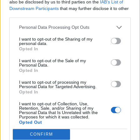
also be disclosed by us to third parties on the
IAB’s List of
Downstream Participants
that may further disclose it to other
22:05
third parties.
Τζόκερ: Αυτοί είναι οι τυχεροί αριθμοί που κερδίζουν
πάνω από 2 εκατ. ευρώ
Personal Data Processing Opt Outs
I want to opt-out of the Sharing of my
21:56
personal data.
Συρία: Βόμβα εξερράγη σε λεωφορείο κοντά στη
Opted In
Δαμασκό – Τουλάχιστον 2 νεκροί και 13 τραυματίες
I want to opt-out of the Sale of my
Personal Data.
21:43
Opted In
Απίστευτο περιστατικό σε αγώνα μπέιζμπολ: Μπαστούνι
παίκτη εκτοξεύτηκε στις κερκίδες και τραυμάτισε θεατή
I want to opt-out of processing my
- Δείτε βίντεο
Personal Data for Targeted Advertising.
Opted In
21:30
I want to opt-out of Collection, Use,
Γκουτέρες: Άμεσος τερματισμός των επιθέσεων κατά
Retention, Sale, and/or Sharing of my
αμάχων σε Ουκρανία και Ρωσία
Personal Data that Is Unrelated with the
Purposes for which it was collected.
Opted Out
21:26
Αδιάκοπες οι ροές μεταναστών στην Κρήτη: Νέα
CONFIRM
«καραβιά» στον Τσούτσουρα - Ανάμεσά τους γυναίκες