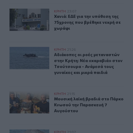
Χανιά: ΕΔΕ για την υπόθεση της 75χρονης που βρέθηκε 
ΚΡΗΤΗ
23:07
Χανιά: ΕΔΕ για την υπόθεση της 75
Χανιά: ΕΔΕ για την υπόθεση της
75χρονης που βρέθηκε νεκρή σε
χωράφι
Αδιάκοπες οι ροές μεταναστών στην Κρήτη: Νέα «καραβ
ΚΡΗΤΗ
21:26
Αδιάκοπες οι ροές μεταναστών στην
Αδιάκοπες οι ροές μεταναστών
στην Κρήτη: Νέα «καραβιά» στον
Τσούτσουρα - Ανάμεσά τους
γυναίκες και μικρά παιδιά
Μουσική λαϊκή βραδιά στο Πάρκο Κνωσού την Παρασκ
ΚΡΗΤΗ
21:15
Μουσική λαϊκή βραδιά στο Πάρκο 
Μουσική λαϊκή βραδιά στο Πάρκο
Κνωσού την Παρασκευή 7
Αυγούστου
Καιρός: Βοριάδες και ζέστη την Παρασκευή (07/08) στη
ΚΡΗΤΗ
21:07