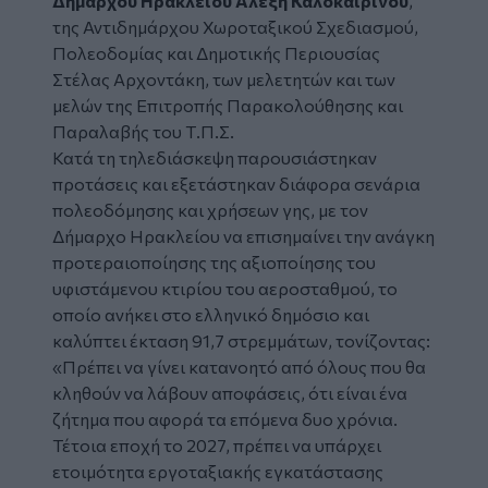
Δημάρχου Ηρακλείου Αλέξη Καλοκαιρινού
,
της Αντιδημάρχου Χωροταξικού Σχεδιασμού,
Πολεοδομίας και Δημοτικής Περιουσίας
Στέλας Αρχοντάκη, των μελετητών και των
μελών της Επιτροπής Παρακολούθησης και
Παραλαβής του Τ.Π.Σ.
Κατά τη τηλεδιάσκεψη παρουσιάστηκαν
προτάσεις και εξετάστηκαν διάφορα σενάρια
πολεοδόμησης και χρήσεων γης, με τον
Δήμαρχο Ηρακλείου να επισημαίνει την ανάγκη
προτεραιοποίησης της αξιοποίησης του
υφιστάμενου κτιρίου του αεροσταθμού, το
οποίο ανήκει στο ελληνικό δημόσιο και
καλύπτει έκταση 91,7 στρεμμάτων, τονίζοντας:
«Πρέπει να γίνει κατανοητό από όλους που θα
κληθούν να λάβουν αποφάσεις, ότι είναι ένα
ζήτημα που αφορά τα επόμενα δυο χρόνια.
Τέτοια εποχή το 2027, πρέπει να υπάρχει
ετοιμότητα εργοταξιακής εγκατάστασης