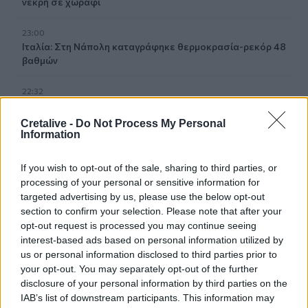
νεκρή σε χωράφι
23:00
Ιταλία: Στη Νάπολη καταγράφηκε θερμοκρασία-ρεκόρ 48
βαθμών
22:32
Υπόθεση Marfin: Έφθασε στην Ελλάδα η 46χρονη
κατηγορούμενη για εμπρησμό
Cretalive -
Do Not Process My Personal
Information
22:30
Αυτές είναι οι πιο επικίνδυνες εβδομάδες για μεγάλες
If you wish to opt-out of the sale, sharing to third parties, or
πυρκαγιές
processing of your personal or sensitive information for
targeted advertising by us, please use the below opt-out
22:21
section to confirm your selection. Please note that after your
Χρήστος Δάντης: «Δεν περίμενα την αχαριστία, 22 χρόνια
opt-out request is processed you may continue seeing
μετά και συνάδελφοι προσπαθούν να ξεχάσουν ότι
interest-based ads based on personal information utilized by
έγραψα αυτό το τραγούδι»
us or personal information disclosed to third parties prior to
your opt-out. You may separately opt-out of the further
22:14
disclosure of your personal information by third parties on the
Ξεκινούν τα δοκιμαστικά δρομολόγια της επέκτασης του
IAB’s list of downstream participants. This information may
Μετρό Θεσσαλονίκης