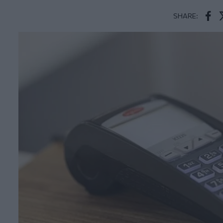
SHARE:
Face
T