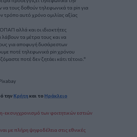
πείρα προσεγγίζει τηλεφωνικά την
ν να τους δοθούν τηλεφωνικά τα pin για
 τρόπο αυτό χρόνο ομιλίας αξίας
ΟΠΑΠ αλλά και οι ιδιοκτήτες
 λάβουν τα μέτρα τους και να
τους για αποφυγή δυσάρεστων
ουμε ποτέ τηλεφωνικά pin χρόνου
ζόμαστε ποτέ δεν ζητάει κάτι τέτοιο.
"
Pixabay
πό την
Κρήτη
και το
Ηράκλειο
η-εκσυγχρονισμό των φοιτητικών εστιών
ναι με πλήρη ψηφοδέλτια στις εθνικές