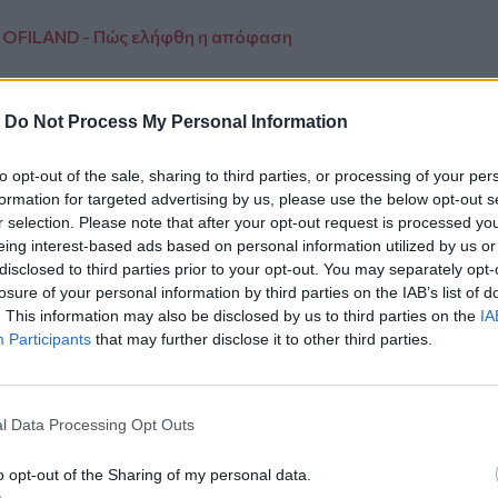
.. OFILAND - Πώς ελήφθη η απόφαση
-
Do Not Process My Personal Information
ο
Google News
και στο
Facebook
to opt-out of the sale, sharing to third parties, or processing of your per
formation for targeted advertising by us, please use the below opt-out s
κανάλι μας στο
YouTube
r selection. Please note that after your opt-out request is processed y
eing interest-based ads based on personal information utilized by us or
disclosed to third parties prior to your opt-out. You may separately opt-
losure of your personal information by third parties on the IAB’s list of
. This information may also be disclosed by us to third parties on the
IA
Participants
that may further disclose it to other third parties.
l Data Processing Opt Outs
ΙΚΆ TAGS
o opt-out of the Sharing of my personal data.
λογος Πρακτόρων ΟΠΑΠ Ν. Ηρακλείου
Ηράκλειο