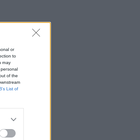
χωράφι
23:00
Ιταλία: Στη Νάπολη καταγράφηκε
θερμοκρασία-ρεκόρ 48 βαθμών
22:32
sonal or
Υπόθεση Marfin: Έφθασε στην Ελλάδα
ection to
η 46χρονη κατηγορούμενη για
ou may
εμπρησμό
 personal
out of the
22:30
 downstream
Αυτές είναι οι πιο επικίνδυνες
B’s List of
εβδομάδες για μεγάλες πυρκαγιές
22:21
Χρήστος Δάντης: «Δεν περίμενα την
αχαριστία, 22 χρόνια μετά και
συνάδελφοι προσπαθούν να ξεχάσουν
ότι έγραψα αυτό το τραγούδι»