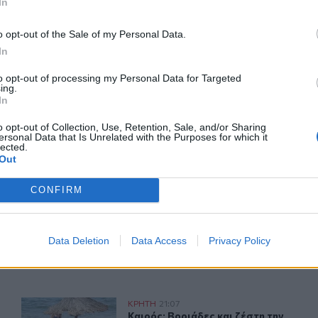
In
o opt-out of the Sale of my Personal Data.
In
ερ του CRETALIVE
to opt-out of processing my Personal Data for Targeted
ing.
ΤΗΝ ΕΊΔΗΣΗ
In
o opt-out of Collection, Use, Retention, Sale, and/or Sharing
ersonal Data that Is Unrelated with the Purposes for which it
lected.
Out
CONFIRM
τροχαίο με αγριογούρουνο
Χανιά: ΕΔΕ για την υπόθεση της 75χρονης που βρέθηκε 
ΚΡΗΤΗ
23:07
37χρονος μετά από τροχαίο με αγριογούρουνο
Χανιά: ΕΔΕ για την υπόθεση της 75
Χανιά: ΕΔΕ για την υπόθεση της
75χρονης που βρέθηκε νεκρή σε
Data Deletion
Data Access
Privacy Policy
χωράφι
σκευή 7 Αυγούστου
Καιρός: Βοριάδες και ζέστη την Παρασκευή (07/08) στη
ΚΡΗΤΗ
21:07
κο Κνωσού την Παρασκευή 7 Αυγούστου
Καιρός: Βοριάδες και ζέστη την Πα
Καιρός: Βοριάδες και ζέστη την