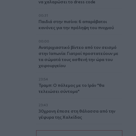
να χαλαρώσει το dress code
00:31
Παιδιά στην πισίνα: 6 απαράβατοι
κανόνες για την πρόληψη του πνιγμού
00:00
Ανατριχιαστικό βίντεο από τον σεισμό
στην Ιαπωνία: Γιατροί προστατεύουν με
τα σώματά τους ασθενή την ώρα του
χειρουργείου
23:54
Τραμπ: Ο πόλεμος με το Ιράν "θα
τελειώσει σύντομα"
23:43
30χρονη έπεσε στη θάλασσα από την
γέφυρα της Χαλκίδας
23:32