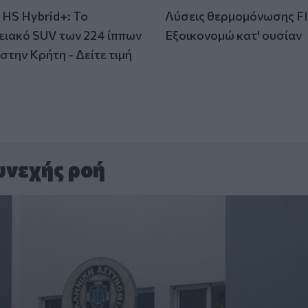
HS Hybrid+: Το
Λύσεις θερμομόνωσης F
ειακό SUV των 224 ίππων
Εξοικονομώ κατ' ουσίαν
στην Κρήτη - Δείτε τιμή
υνεχής ροή