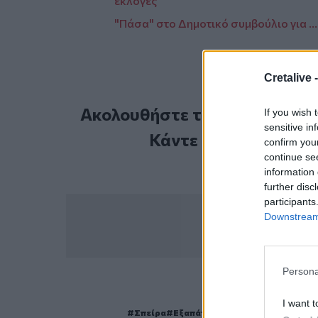
εκλογές
"Πάσα" στο Δημοτικό συμβούλιο για .
Cretalive 
Ακολουθήστε το Cretalive στ
If you wish 
sensitive in
Κάντε εγγραφή στο 
confirm you
continue se
information 
further disc
participants
Downstream 
Persona
ΣΧΕΤ
I want t
Σπείρα
Εξαπάτηση
Επιχειρήσεις
Σύλ