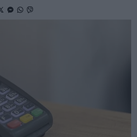
book
witter
Messenger
Whatsapp
Viber