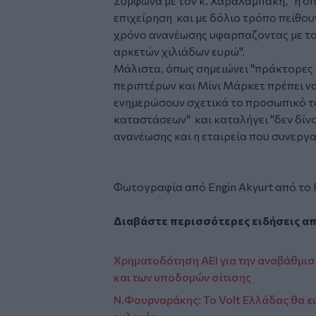
Σύμφωνα με τον κ. Χαραλαμπάκη, "
η σ
επιχείρηση και με δόλιο τρόπο πείθου
χρόνο ανανέωσης υφαρπαζοντας με τον
αρκετών χιλιάδων ευρώ
".
Μάλιστα, όπως σημειώνει "
πράκτορες 
περιπτέρων και Μίνι Μάρκετ πρέπει να
ενημερώσουν σχετικά το προσωπικό 
καταστάσεων" και καταλήγει "δεν δίν
ανανέωσης και η εταιρεία που συνεργα
Φωτογραφία από
Engin Akyurt
από το
Διαβάστε περισσότερες ειδήσεις α
Χρηματοδότηση ΑΕΙ για την αναβάθμισ
και των υποδομών σίτισης
Ν.Φουρναράκης: Το Volt Ελλάδας θα ει