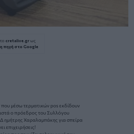
 το
cretalive.gr
ως
η πηγή στο Google
 που μέσω τερματικών pos εκδίδουν
φιστά ο πρόεδρος του
Συλλόγου
,Δ ημήτρης Χαραλαμπάκης για
σπείρα
νει
επιχειρήσεις
!