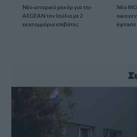
Νέο ιστορικό ρεκόρ για την
Νέο MG 
AEGEAN τον Ιούλιο με 2
οικογεν
εκατομμύρια επιβάτες
έφτασε 
Σ