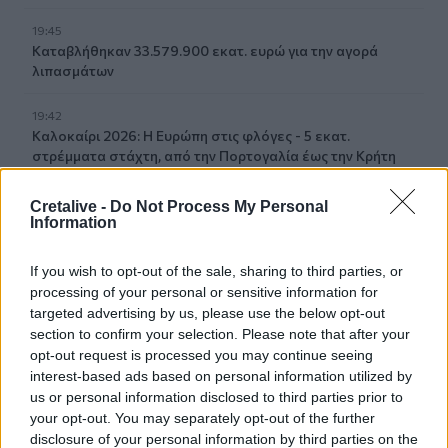
19:45
Καταβλήθηκαν 33.579.900 εκατ. ευρώ για την αγορά
λιπασμάτων
19:42
Καλοκαίρι 2026: Η Ευρώπη στις φλόγες - 5 εκατ.
στρέμματα στάχτη, από την Πορτογαλία έως την Κρήτη
(Βίντεο)
Cretalive -
Do Not Process My Personal
19:18
Information
ΗΠΑ: Εφετείο απαγόρευσε να συνεχιστεί η κατασκευή
της αίθουσας χορού στον Λευκό Οίκο
If you wish to opt-out of the sale, sharing to third parties, or
processing of your personal or sensitive information for
19:11
targeted advertising by us, please use the below opt-out
Χανιά: Σχεδόν 1 εκατ. ευρώ από το Ταμείο Αλληλεγγύης
section to confirm your selection. Please note that after your
του Υπουργείου Μετανάστευσης και Ασύλου για
opt-out request is processed you may continue seeing
σχολικές υποδομές και δημόσιους χώρους
interest-based ads based on personal information utilized by
us or personal information disclosed to third parties prior to
19:03
your opt-out. You may separately opt-out of the further
Ιερόσυλοι βανδάλισαν το εκκλησάκι της
disclosure of your personal information by third parties on the