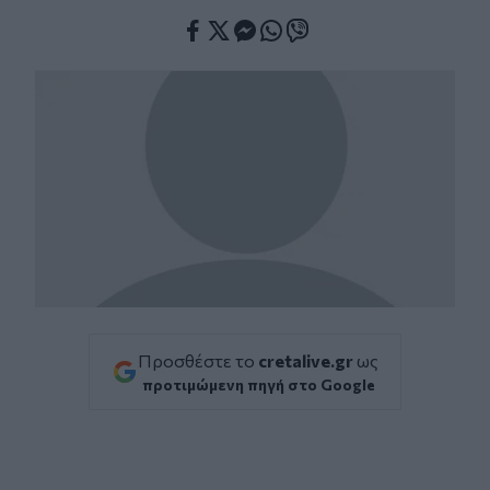
Facebook
Twitter
Messenger
Whatsapp
Viber
Προσθέστε το
cretalive.gr
ως
προτιμώμενη πηγή στο Google