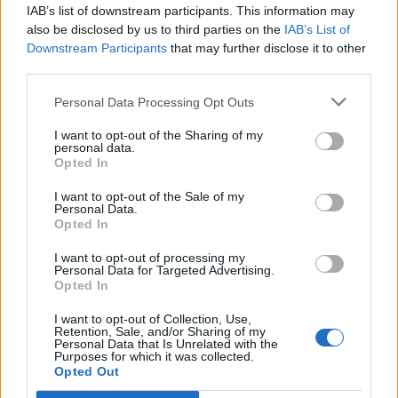
Μεταμορφώσεως του Σωτήρος στον Σαρωνικό
IAB’s list of downstream participants. This information may
also be disclosed by us to third parties on the
IAB’s List of
18:59
Downstream Participants
that may further disclose it to other
ΗΠΑ: 23.000 θέσεις λιγότερες θέσεις εργασίας τον
third parties.
Ιούλιο αλλά η ανεργία μειώθηκε
Personal Data Processing Opt Outs
18:45
Άκης Σκέρτσος: «Το ΠΑΣΟΚ υποκαθιστά την οικονομική
I want to opt-out of the Sharing of my
personal data.
ανάλυση με πολιτική προπαγάνδα»
Opted In
I want to opt-out of the Sale of my
Personal Data.
ΠΕΡΙΣΣΟΤΕΡΑ
Opted In
I want to opt-out of processing my
Personal Data for Targeted Advertising.
Opted In
I want to opt-out of Collection, Use,
ΣΧΕΤΙΚA AΡΘΡΑ
Retention, Sale, and/or Sharing of my
Personal Data that Is Unrelated with the
Purposes for which it was collected.
Opted Out
Διεθνείς διακρίσεις για τη μαθητική ταινία stop motio
ΚΡΗΤΗ
21:08
Διεθνείς διακρίσεις για τη μαθητικ
Διεθνείς διακρίσεις για τη