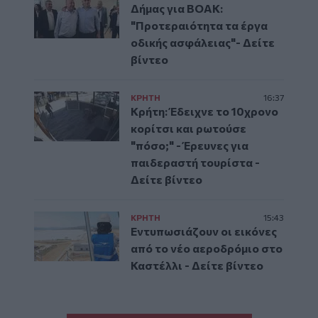
Δήμας για ΒΟΑΚ:
"Προτεραιότητα τα έργα
οδικής ασφάλειας"- Δείτε
βίντεο
ΚΡΗΤΗ
16:37
Κρήτη: Έδειχνε το 10χρονο
κορίτσι και ρωτούσε
"πόσο;" - Έρευνες για
παιδεραστή τουρίστα -
Δείτε βίντεο
ΚΡΗΤΗ
15:43
Εντυπωσιάζουν οι εικόνες
από το νέο αεροδρόμιο στο
Καστέλλι - Δείτε βίντεο