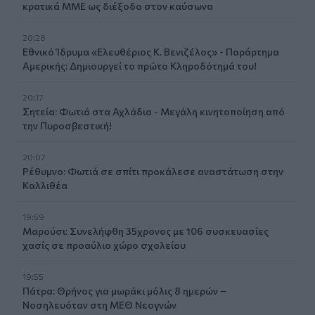
κρατικά ΜΜΕ ως διέξοδο στον καύσωνα
20:28
Εθνικό Ίδρυμα «Ελευθέριος Κ. Βενιζέλος» - Παράρτημα
Αμερικής: Δημιουργεί το πρώτο Κληροδότημά του!
20:17
Σητεία: Φωτιά στα Αχλάδια - Μεγάλη κινητοποίηση από
την Πυροσβεστική!
20:07
Ρέθυμνο: Φωτιά σε σπίτι προκάλεσε αναστάτωση στην
Καλλιθέα
19:59
Μαρούσι: Συνελήφθη 35χρονος με 106 συσκευασίες
χασίς σε προαύλιο χώρο σχολείου
19:55
Πάτρα: Θρήνος για μωράκι μόλις 8 ημερών –
Νοσηλευόταν στη ΜΕΘ Νεογνών