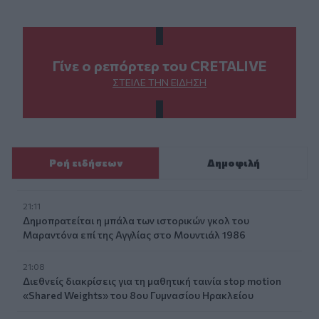
Γίνε ο ρεπόρτερ του CRETALIVE
ΣΤΕΊΛΕ ΤΗΝ ΕΊΔΗΣΗ
Ροή ειδήσεων
Δημοφιλή
21:11
Δημοπρατείται η μπάλα των ιστορικών γκολ του
Μαραντόνα επί της Αγγλίας στο Μουντιάλ 1986
21:08
Διεθνείς διακρίσεις για τη μαθητική ταινία stop motion
«Shared Weights» του 8ου Γυμνασίου Ηρακλείου