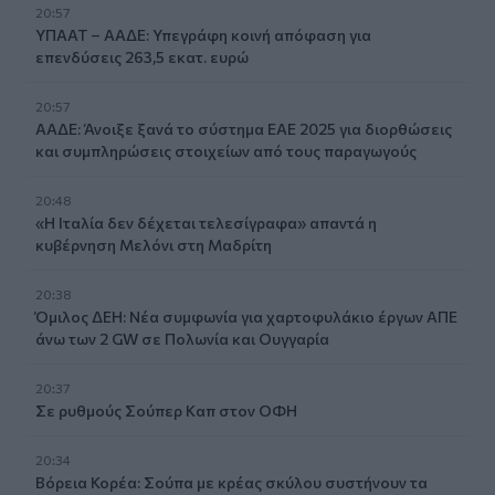
20:57
ΥΠΑΑΤ – ΑΑΔΕ: Υπεγράφη κοινή απόφαση για
επενδύσεις 263,5 εκατ. ευρώ
20:57
ΑΑΔΕ: Άνοιξε ξανά το σύστημα ΕΑΕ 2025 για διορθώσεις
και συμπληρώσεις στοιχείων από τους παραγωγούς
20:48
«Η Ιταλία δεν δέχεται τελεσίγραφα» απαντά η
κυβέρνηση Μελόνι στη Μαδρίτη
20:38
Όμιλος ΔΕΗ: Νέα συμφωνία για χαρτοφυλάκιο έργων ΑΠΕ
άνω των 2 GW σε Πολωνία και Ουγγαρία
20:37
Σε ρυθμούς Σούπερ Καπ στον ΟΦΗ
20:34
Βόρεια Κορέα: Σούπα με κρέας σκύλου συστήνουν τα