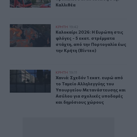
Καλλιθέα
Καλοκαίρι 2026: Η Ευρώπη στις φλόγες - 5 εκατ. στρέμ
ΚΡΗΤΗ
19:42
Καλοκαίρι 2026: Η Ευρώπη στις φλό
Καλοκαίρι 2026: Η Ευρώπη στις
φλόγες - 5 εκατ. στρέμματα
στάχτη, από την Πορτογαλία έως
την Κρήτη (Βίντεο)
Χανιά: Σχεδόν 1 εκατ. ευρώ από το Ταμείο Αλληλεγγύη
ΚΡΗΤΗ
19:11
Χανιά: Σχεδόν 1 εκατ. ευρώ από τ
Χανιά: Σχεδόν 1 εκατ. ευρώ από
το Ταμείο Αλληλεγγύης του
Υπουργείου Μετανάστευσης και
Ασύλου για σχολικές υποδομές
και δημόσιους χώρους