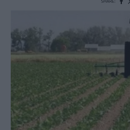
SHARE:
Face
T