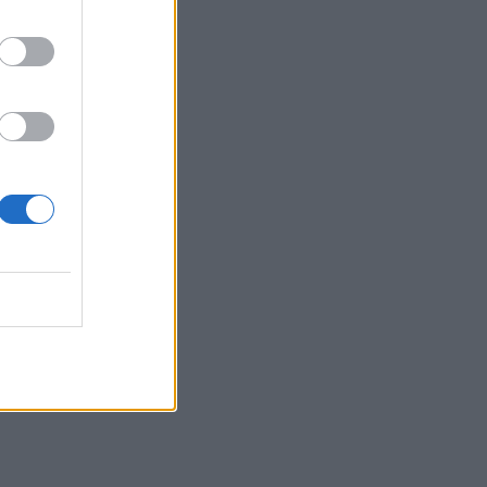
168.000€ την εβδομάδα
12:54
Ισπανία: Οι αρμόδιες αρχές έλεγξαν
περίπου 200 αφίξεις ταξιδιωτών από
την Ιταλία
12:54
Κρήτη: Ριπές ανέμου έως 110 χλμ την
ώρα - Παραμένει ο "κόκκινος"
συναγερμός
12:44
Άρτα: Απολογούνται ο διευθυντής και ο
τεχνικός ασφαλείας του ΔΕΔΔΗΕ
12:38
Τουρνάς: Σε επιφυλακή ο κρατικός
μηχανισμός
12:27