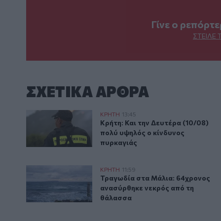
Γίνε ο ρεπόρτ
ΣΤΕΊΛΕ 
ΣΧΕΤΙΚA AΡΘΡΑ
Κρήτη: Και την Δευτέρα (10/08) πολύ υψηλός ο κίνδ
ΚΡΗΤΗ
13:45
Κρήτη: Και την Δευτέρα (10/08) 
Κρήτη: Και την Δευτέρα (10/08)
πολύ υψηλός ο κίνδυνος
πυρκαγιάς
Τραγωδία στα Μάλια: 64χρονος ανασύρθηκε νεκρός
ΚΡΗΤΗ
11:59
Τραγωδία στα Μάλια: 64χρονος 
Τραγωδία στα Μάλια: 64χρονος
ανασύρθηκε νεκρός από τη
θάλασσα