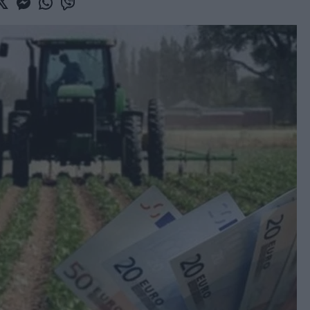
book
witter
Messenger
Whatsapp
Viber