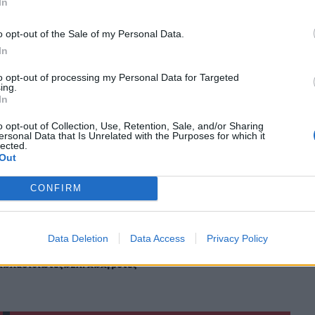
In
o opt-out of the Sale of my Personal Data.
In
ο
Google News
και στο
Facebook
to opt-out of processing my Personal Data for Targeted
ing.
κανάλι μας στο
YouTube
In
o opt-out of Collection, Use, Retention, Sale, and/or Sharing
ersonal Data that Is Unrelated with the Purposes for which it
lected.
Out
CONFIRM
Data Deletion
Data Access
Privacy Policy
ΙΚΆ TAGS
ί
Λασιθιώτες
ΕΛΓΑ
Αγρότες