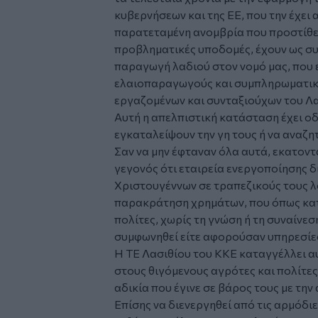
κυβερνήσεων και της ΕΕ, που την έχει 
παρατεταμένη ανομβρία που προστίθετ
προβληματικές υποδομές, έχουν ως συ
παραγωγή λαδιού στον νομό μας, που ε
ελαιοπαραγωγούς και συμπληρωματικό
εργαζομένων και συνταξιούχων του Λ
Αυτή η απελπιστική κατάσταση έχει 
εγκαταλείψουν την γη τους ή να αναζη
Σαν να μην έφταναν όλα αυτά, εκατοντ
γεγονός ότι εταιρεία ενεργοποίησης 
Χριστουγέννων σε τραπεζικούς τους 
παρακράτηση χρημάτων, που όπως κατ
πολίτες, χωρίς τη γνώση ή τη συναίνεσή
συμφωνηθεί είτε αφορούσαν υπηρεσίε
Η ΤΕ Λασιθίου του ΚΚΕ καταγγέλλει αυ
στους θιγόμενους αγρότες και πολίτε
αδικία που έγινε σε βάρος τους με τη
Επίσης να διενεργηθεί από τις αρμόδι