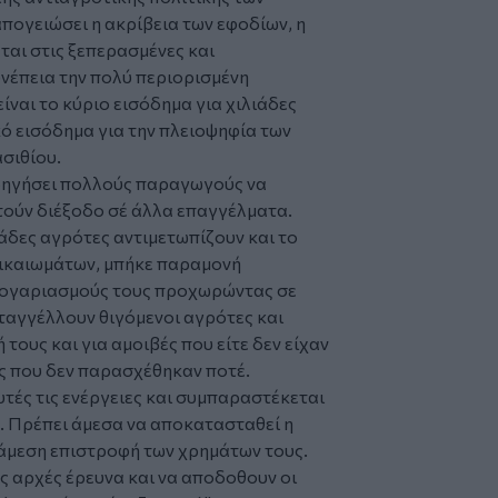
απογειώσει η ακρίβεια των εφοδίων, η
αι στις ξεπερασμένες και
νέπεια την πολύ περιορισμένη
ίναι το κύριο εισόδημα για χιλιάδες
 εισόδημα για την πλειοψηφία των
ασιθίου.
οδηγήσει πολλούς παραγωγούς να
τούν διέξοδο σέ άλλα επαγγέλματα.
άδες αγρότες αντιμετωπίζουν και το
δικαιωμάτων, μπήκε παραμονή
λογαριασμούς τους προχωρώντας σε
αγγέλλουν θιγόμενοι αγρότες και
 τους και για αμοιβές που είτε δεν είχαν
ς που δεν παρασχέθηκαν ποτέ.
τές τις ενέργειες και συμπαραστέκεται
ς. Πρέπει άμεσα να αποκατασταθεί η
ν άμεση επιστροφή των χρημάτων τους.
ες αρχές έρευνα και να αποδοθουν οι