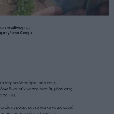
 το
cretalive.gr
ως
η πηγή στο Google
στα απροειδοποίητα, από τους
ων δικαιούχων στο Λασίθι, μέσα στις
ο το ΚΚΕ.
ιστές αγρότες και τα λαϊκά νοικοκυριά
της αντιαγροτικής πολιτικής των