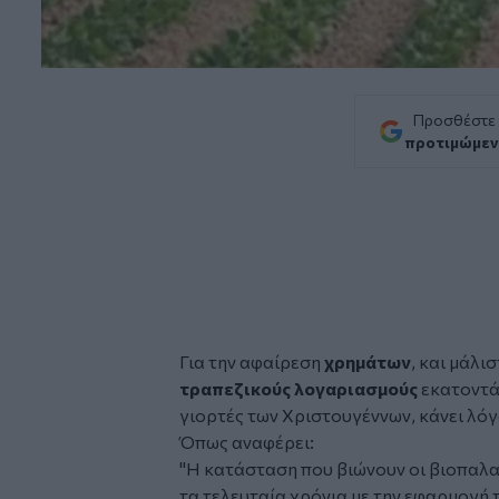
Προσθέστε
προτιμώμεν
Για την αφαίρεση
χρημάτων
, και μάλι
τραπεζικούς λογαριασμούς
εκατοντάδ
γιορτές των Χριστουγέννων, κάνει λόγ
Όπως αναφέρει:
"Η κατάσταση που βιώνουν οι βιοπαλα
τα τελευταία χρόνια με την εφαρμογή 