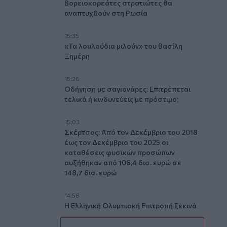
Βορειοκορεάτες στρατιώτες θα
αναπτυχθούν στη Ρωσία
15:35
«Τα λουλούδια μιλούν» του Βασίλη
Ξημέρη
15:26
Οδήγηση με σαγιονάρες: Επιτρέπεται
τελικά ή κινδυνεύεις με πρόστιμο;
15:03
Σκέρτσος: Από τον Δεκέμβριο του 2018
έως τον Δεκέμβριο του 2025 οι
καταθέσεις φυσικών προσώπων
αυξήθηκαν από 106,4 δισ. ευρώ σε
148,7 δισ. ευρώ
14:58
Η Ελληνική Ολυμπιακή Επιτροπή ξεκινά
τον καθαρισμό των μαρμάρων του
Παναθηναϊκού Σταδίου