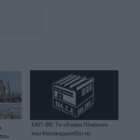
ΕΧΠ-ΒΕ: Το «Ενιαίο Πλαίσιο»
α
που Κατακερματίζει τη
 που