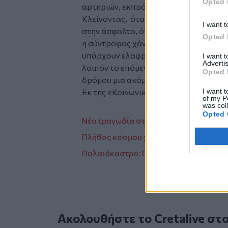
Opted 
αρτηριών, εκπρόσωπος της Πολιτείας
Κλείνοντας, όταν άνθρωποι κάθε ηλικί
I want t
στην άσφαλτο, όταν γονείς χάνουν τα π
Opted 
η σύντροφος χάνει τον σύντροφο ή οι φ
υπάρχουν ελαφρυντικά και η ευθύνη βα
I want 
Advertis
λοιπόν το επόμενο τροχαίο. Ας μην πε
Opted 
δρόμου μια ακόμη ζωή.
I want t
Εκ της «Κοινωνικής Αφύπνισης»»
of my P
was col
Opted 
Νέα τραγωδία στα Χανιά: Νεκρός ηλικ
Πλήθος κόσμου χειροκρότησε θερμά τ
Παλαιόκαστρο: Προληπτικός έλεγχος 
Ακολουθήστε το Cretalive στ