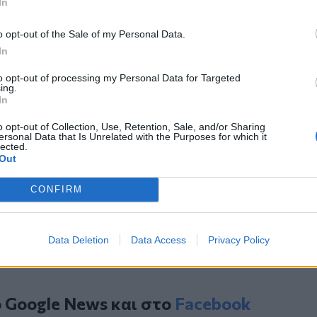
In
).
ας αφήνουν την τελευταία τους πνοή
o opt-out of the Sale of my Personal Data.
αιδιά τους ή τα παιδιά τους γονείς, όταν
In
ίλοι τον φίλο τους – σαφώς – δεν
ραίνει τους πάντες. Ας μην περιμένουμε
to opt-out of processing my Personal Data for Targeted
ing.
ριμένουμε να φτάσει στο τέλος του
In
o opt-out of Collection, Use, Retention, Sale, and/or Sharing
ersonal Data that Is Unrelated with the Purposes for which it
lected.
Out
ιωμένος μετά από τροχαίο
ον Χρήστο Λεοντή
CONFIRM
από δύτες για πιθανό αγνοούμενο
Data Deletion
Data Access
Privacy Policy
ο
Google News
και στο
Facebook