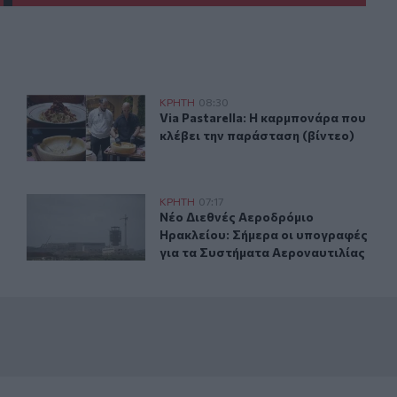
λτέμια έως 8 μποφόρ
Via Pastarella: Η καρμπονάρα που κλέβει την παράσταση 
ΚΡΗΤΗ
08:30
Κρήτη και μελτέμια έως 8 μποφόρ
Via Pastarella: Η καρμπονάρα που κ
Via Pastarella: Η καρμπονάρα που
κλέβει την παράσταση (βίντεο)
η μέσα σε ένα 24ωρο
Νέο Διεθνές Αεροδρόμιο Ηρακλείου: Σήμερα οι υπογραφ
ΚΡΗΤΗ
07:17
 - Η δεύτερη μέσα σε ένα 24ωρο
Νέο Διεθνές Αεροδρόμιο Ηρακλείου
Νέο Διεθνές Αεροδρόμιο
Ηρακλείου: Σήμερα οι υπογραφές
για τα Συστήματα Αεροναυτιλίας