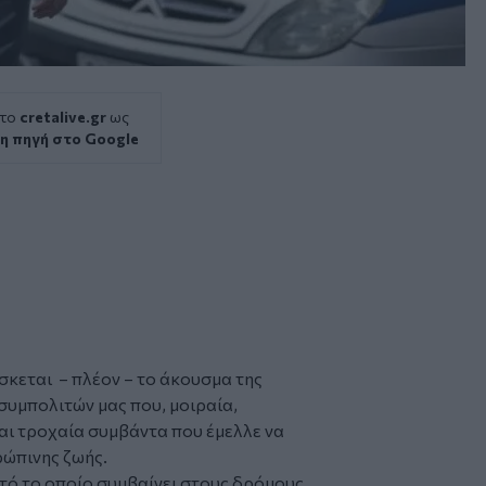
 το
cretalive.gr
ως
η πηγή στο Google
σκεται – πλέον – το άκουσμα της
συμπολιτών μας που, μοιραία,
αι
τροχαία συμβάντα
που έμελλε να
ρώπινης ζωής.
τό το οποίο συμβαίνει στους δρόμους