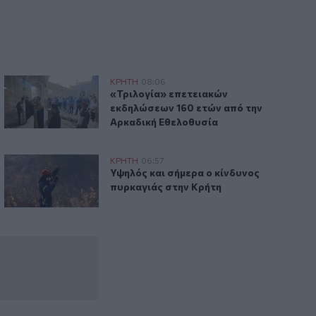
(βίντεο)
«Τριλογία» επετειακών εκδηλώσεων 160 ετών από την Αρκ
ΚΡΗΤΗ
08:06
λέβει την παράσταση (βίντεο)
«Τριλογία» επετειακών εκδηλώσεων 16
«Τριλογία» επετειακών
εκδηλώσεων 160 ετών από την
Αρκαδική Εθελοθυσία
ές για τα Συστήματα Αεροναυτιλίας
Υψηλός και σήμερα ο κίνδυνος πυρκαγιάς στην Κρήτη
ΚΡΗΤΗ
06:57
: Σήμερα οι υπογραφές για τα Συστήματα Αεροναυτιλίας
Υψηλός και σήμερα ο κίνδυνος πυρκαγι
Υψηλός και σήμερα ο κίνδυνος
πυρκαγιάς στην Κρήτη