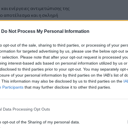
και ενέργειες αντιμετώπισης της
το αποτέλεσμα και η σκληρή
νά του συστήματος και μαρτυρά την
 της κατάστασης.
-
Do Not Process My Personal Information
ας του προβλήματος αλλά και της
ο επίσημος (κεντρικός) μηχανισμός
to opt-out of the sale, sharing to third parties, or processing of your per
ηρεσίες δράσης ενδείκνυται να εστιάσουν
formation for targeted advertising by us, please use the below opt-out s
ρακτήρα) με επίκεντρο την απόκτηση
r selection. Please note that after your opt-out request is processed y
 την υιοθέτηση ατομικής ευθύνης και
eing interest-based ads based on personal information utilized by us or
disclosed to third parties prior to your opt-out. You may separately opt-
losure of your personal information by third parties on the IAB’s list of
ογή ενός ειδικού μοντέλου πρόληψης το
. This information may also be disclosed by us to third parties on the
IA
εμάτων οδηγικής ασφάλειας και
Participants
that may further disclose it to other third parties.
υτικής υποστήριξης, ενημερώσεων,
νεργοποίησης μέσω ειδικών
νει έμφαση στη στάση και τις
l Data Processing Opt Outs
όλο και θέση (οδηγός, εκπαιδευτής
αίας, μηχανικός τεχνικού ελέγχου και
o opt-out of the Sharing of my personal data.
ασκευής και βελτίωσης των οδικών