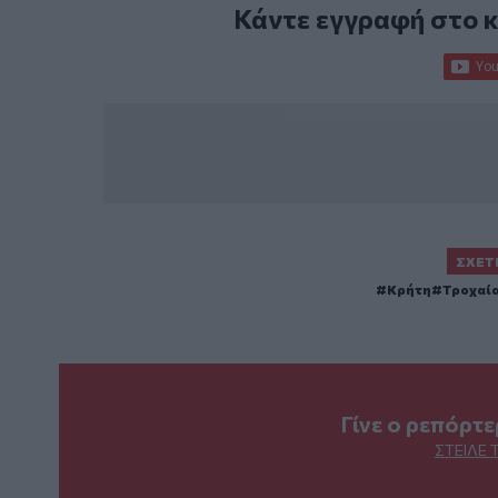
Κάντε εγγραφή στο 
ΣΧΕΤ
Κρήτη
Τροχαί
Γίνε ο ρεπόρτ
ΣΤΕΊΛΕ 