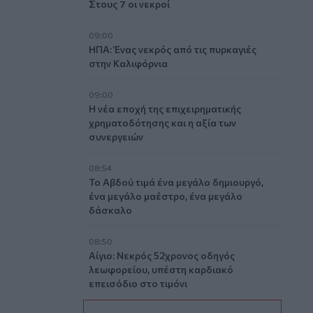
Στους 7 οι νεκροί
09:00
ΗΠΑ: Ένας νεκρός από τις πυρκαγιές
στην Καλιφόρνια
09:00
Η νέα εποχή της επιχειρηματικής
χρηματοδότησης και η αξία των
συνεργειών
08:54
Το Αβδού τιμά ένα μεγάλο δημιουργό,
ένα μεγάλο μαέστρο, ένα μεγάλο
δάσκαλο
08:50
Αίγιο: Νεκρός 52χρονος οδηγός
λεωφορείου, υπέστη καρδιακό
επεισόδιο στο τιμόνι