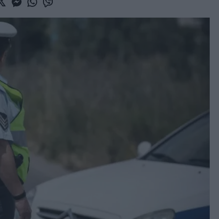
book
witter
Messenger
Whatsapp
Viber