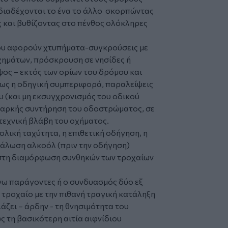
 διαδέχονται το ένα το άλλο σκορπώντας
ς και βυθίζοντας στο πένθος ολόκληρες
που αφορούν χτυπήματα-συγκρούσεις με
ημάτων, πρόσκρουση σε νησίδες ή
ος – εκτός των ορίων του δρόμου και
πως η οδηγική συμπεριφορά, παραλείψεις
ου (και μη εκσυγχρονισμός του οδικού
επαρκής συντήρηση του οδοστρώματος, σε
 τεχνική βλάβη του οχήματος.
βολική ταχύτητα, η επιθετική οδήγηση, η
νάλωση αλκοόλ (πριν την οδήγηση)
στη διαμόρφωση συνθηκών των τροχαίων
νω παράγοντες ή ο συνδυασμός δύο εξ
ο τροχαίο με την πιθανή τραγική κατάληξη
άζει – άρδην - τη θνησιμότητα του
 τη βασικότερη αιτία αιφνίδιου