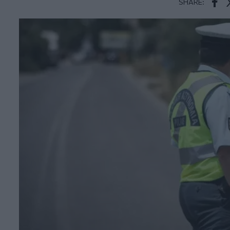
SHARE:
Face
T