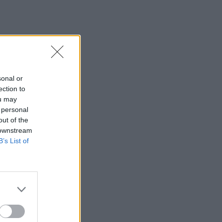
Τουλάχιστον 2 νεκροί
08:06
«Τριλογία» επετειακών εκδηλώσεων
160 ετών από την Αρκαδική Εθελοθυσία
07:59
sonal or
Τα πρωτοσέλιδα των εφημερίδων
ection to
ou may
07:52
 personal
Σεισμός 5,8 βαθμών στις δυτικές
out of the
Φιλιππίνες
 downstream
B’s List of
07:45
Φωτιά τα ξημερώματα στη Σητεία - Η
δεύτερη μέσα σε ένα 24ωρο
07:37
Σαουδική Αραβία, Τουρκία και Πακιστάν
υπογράφουν αμυντική συμφωνία