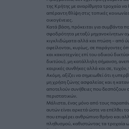
της Κρήτης με αναρίθμητα τροχαία να
απέραντη θλίψη στις τοπικές κοινωνίε
οικογένειες.
Κατά βάση, πρόκειται για συμβάντα 
σφοδρότητα μεταξύ μηχανοκίνητων οχ
κιγκλιδώματα αλλά και πτώση – από ύψ
οφείλονται, κυρίως, σε παράγοντες ό
και κακοτεχνίες επί του οδικού δικτύ
δικτύου), μη κατάλληλη σήμανση, αν
καιρικές συνθήκες αλλά και σε, τυχόν,
Ακόμη, αξίζει να σημειωθεί ότι η υπερ
μη χρήση ζώνης ασφαλείας και η κατα
αποτελούν συνήθειες που δεσπόζουν 
περιστατικών.
Μάλιστα, ένας μόνο από τους παραπά
αυτών είναι αρκετά ώστε να επέλθει τ
που επιφέρει ανθρώπινο θρήνο και αλλ
πληθυσμού, καθιστώντας τα τροχαία ως