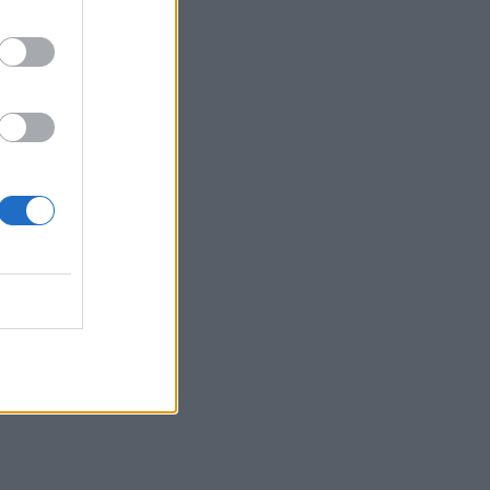
07:31
Σήμερα η δεύτερη πληρωμή των
δικαιούχων του Λογαριασμού Αγροτικής
Εστίας
07:25
Εορτολόγιο: Ποιοι γιορτάζουν σήμερα 7
Αυγούστου
07:17
Νέο Διεθνές Αεροδρόμιο Ηρακλείου:
Σήμερα οι υπογραφές για τα Συστήματα
Αεροναυτιλίας
07:10
Ταϋλάνδη: Μαθητής άνοιξε πυρ μέσα σε
σχολείο – Αναφορές για νεκρούς