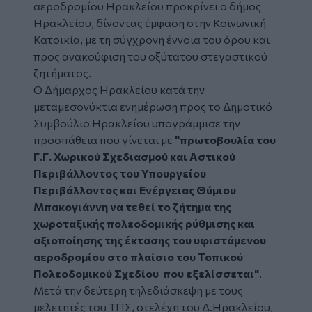
αεροδρομίου Ηρακλείου
προκρίνει ο
δήμος
Ηρακλείου
, δίνοντας έμφαση στην
Κοινωνική
Κατοικία
, με τη σύγχρονη έννοια του όρου και
προς ανακούφιση του οξύτατου στεγαστικού
ζητήματος.
Ο Δήμαρχος Ηρακλείου κατά την
μεταμεσονύκτια ενημέρωση προς το Δημοτικό
Συμβούλιο Ηρακλείου υπογράμμισε την
προσπάθεια που γίνεται με
"πρωτοβουλία του
Γ.Γ. Χωρικού Σχεδιασμού και Αστικού
Περιβάλλοντος του Υπουργείου
Περιβάλλοντος και Ενέργειας Θύμιου
Μπακογιάννη να τεθεί το ζήτημα της
χωροταξικής πολεοδομικής ρύθμισης και
αξιοποίησης της έκτασης του υφιστάμενου
αεροδρομίου στο πλαίσιο του Τοπικού
Πολεοδομικού Σχεδίου που εξελίσσεται"
.
Μετά την δεύτερη τηλεδιάσκεψη με τους
μελετητές του ΤΠΣ, στελέχη του Δ.Ηρακλείου,