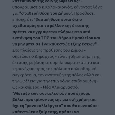
κατεύθυνση της κοινής ωφέλειας"
-
υπογράμμισε ο κ.Καλοκαιρινός, κάνοντας λόγο
για
"σταθερή θέση του Δήμου".
Πρόσθεσε,
επίσης, ότι
"βασική θέση είναι ότι ο
σχεδιασμός για το μέλλον της έκτασης
πρέπει να εγγράφεται πλήρως στο υπό
εκπόνηση του ΤΠΣ του Δήμου Ηρακλείου και
να μην μπει σε ένα καθεστώς εξαιρέσεων"
.
Στο πλαίσιο της πρόθεσης του Δήμου -
σημείωσε ο Δήμαρχος - είναι η αξιοποίηση της
έκτασης με βάση τη συμπληρωματικότητα και
τη συνέχεια προς το υπόλοιπο πολεοδομικό
συγκρότημα, την ανάπτυξη της πόλης αλλά και
την ωφέλεια για την επί χρόνια επιβαρυμένη -
ως και σήμερα - Νέα Αλικαρνασσό.
"Μεταξύ των συντελεστών που έχουμε
βάλει, προκρίνοντας την μεικτή χρήση και
όχι τη "μονοκαλλιέργεια" που θα ευνοούσε
καθεστώτα εξαίρεσης, πρέπει να