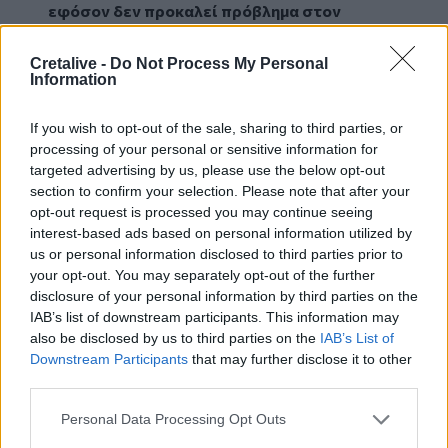
εφόσον δεν προκαλεί πρόβλημα στον
συνολικότερο σχεδιασμό αξιοποίησης της
περιοχής»
.
Cretalive -
Do Not Process My Personal
Information
Σχετικά και ενδεικτικά, ο Αλέξης Καλοκαιρινός
αναφέρθηκε σε σχεδιασμούς που
If you wish to opt-out of the sale, sharing to third parties, or
αναπτύσσονται αυτή τη στιγμή σε ευρωπαϊκές
processing of your personal or sensitive information for
πόλεις όπως το Αμβούργο της Γερμανίας και το
targeted advertising by us, please use the below opt-out
Κόβεντρυ του Ηνωμένου Βασιλείου.
section to confirm your selection. Please note that after your
Επανερχόμενος στον συνολικό σχεδιασμό, ο
opt-out request is processed you may continue seeing
Δήμαρχος Ηρακλείου σημείωσε ότι
«Πρέπει
interest-based ads based on personal information utilized by
να ληφθεί υπόψη το υφιστάμενο χωροταξικό
us or personal information disclosed to third parties prior to
- πολεοδομικό περιβάλλον καθώς και οι
your opt-out. You may separately opt-out of the further
disclosure of your personal information by third parties on the
επιλεγόμενες προοπτικές μετασχηματισμού
IAB’s list of downstream participants. This information may
του, με όρους σύνδεσης, συνέχειας και
also be disclosed by us to third parties on the
IAB’s List of
συμπληρωματικότητας. Η ευρύτερη περιοχή
Downstream Participants
that may further disclose it to other
περιβάλλεται από οικιστική ζώνη, η οποία
third parties.
ως επί το πλείστον έχει αναπτυχθεί άναρχα,
τη Βιομηχανική Περιοχή Ηρακλείου, το
Personal Data Processing Opt Outs
αναπτυσσόμενο Πάρκο Κυκλικής Οικονομίας,