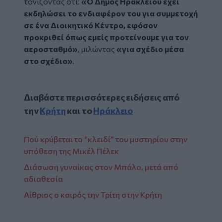
τονίζοντας ότι:
«Ο Δήμος Ηρακλείου έχει
εκδηλώσει το ενδιαφέρον του για συμμετοχή
σε ένα Διοικητικό Κέντρο, εφόσον
προκριθεί όπως εμείς προτείνουμε για τον
αεροσταθμό»
, μιλώντας
«για σχέδιο μέσα
στο σχέδιο»
.
Διαβάστε περισσότερες ειδήσεις από
την
Κρήτη
και το
Ηράκλειο
Πού κρύβεται το “κλειδί” του μυστηρίου στην
υπόθεση της Μικέλ Πέλεκ
Διάσωση γυναίκας στον Μπάλο, μετά από
αδιαθεσία
Αίθριος ο καιρός την Τρίτη στην Κρήτη