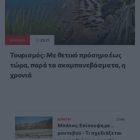
ΕΛΛAΔΑ
23:21
Τουρισμός: Με θετικό πρόσημο έως
τώρα, παρά τα σκαμπανεβάσματα, η
χρονιά
ΚΡΗΤΗ
21:45
Μπάλος: Επίσκεψη με…
ραντεβού - Τι σχεδιάζεται