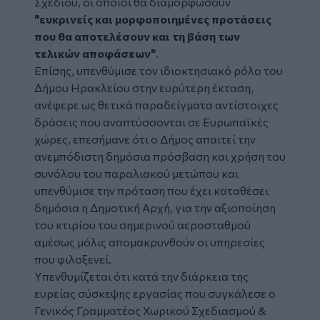
Σχεδίου, οι οποίοι θα διαμορφώσουν
"ευκρινείς και μορφοποιημένες προτάσεις
που θα αποτελέσουν και τη βάση των
τελικών αποφάσεων"
.
Επίσης, υπενθύμισε τον ιδιοκτησιακό ρόλο του
Δήμου Ηρακλείου στην ευρύτερη έκταση,
ανέφερε ως θετικά παραδείγματα αντίστοιχες
δράσεις που αναπτύσσονται σε Ευρωπαϊκές
χώρες, επεσήμανε ότι ο Δήμος απαιτεί την
ανεμπόδιστη δημόσια πρόσβαση και χρήση του
συνόλου του παραλιακού μετώπου και
υπενθύμισε την πρόταση που έχει καταθέσει
δημόσια η Δημοτική Αρχή, για την αξιοποίηση
του κτιρίου του σημερινού αεροσταθμού
αμέσως μόλις απομακρυνθούν οι υπηρεσίες
που φιλοξενεί.
Υπενθυμίζεται ότι κατά την διάρκεια της
ευρείας σύσκεψης εργασίας που συγκάλεσε ο
Γενικός Γραμματέας Χωρικού Σχεδιασμού &