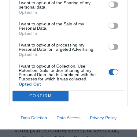
I want to opt-out of the Sharing of my
το Στρατόπεδο Μπετεινάκη που βρίσκεται
personal data.
Opted In
σε τελική φάση πολεοδόμησης και την
περιοχή του Καρτερού με αρχαιολογικούς
I want to opt-out of the Sale of my
χώρους στην Αμνισό. Ακόμα, ο Δήμος
Personal Data.
Opted In
Ηρακλείου τέλος, απαιτεί σε κάθε
περίπτωση την απρόσκοπτη, συνεχή,
I want to opt-out of processing my
Personal Data for Targeted Advertising.
ανεμπόδιστη δημόσια πρόσβαση και χρήση
Opted In
του παραλιακού μετώπου, από το ανατολικό
μέχρι το δυτικό του άκρο»
.
I want to opt-out of Collection, Use,
Retention, Sale, and/or Sharing of my
Personal Data that Is Unrelated with the
Επίσης, ο Αλέξης Καλοκαιρινός υπενθύμισε την
Purposes for which it was collected.
Opted Out
πρόταση που έχει καταθέσει δημόσια η
Δημοτική Αρχή για την δημιουργία πρόνοιας
CONFIRM
για την αξιοποίηση του κτιρίου του σημερινού
αεροσταθμού, εκτάσεως περίπου 42.000 τετρ.
μέτρων, αμέσως μόλις απομακρυνθούν οι
Data Deletion
Data Access
Privacy Policy
υπηρεσίες που φιλοξενεί και ξεκινήσει η
λειτουργία του νέου αεροδρομίου Καστελίου,