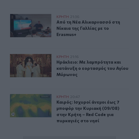
Από τη Νέα Αλικαρνασσό στη Νίκαια της Γαλλίας με το 
ΚΡΗΤΗ
21:36
Από τη Νέα Αλικαρνασσό στη Νίκαια
Από τη Νέα Αλικαρνασσό στη
Νίκαια της Γαλλίας με το
Erasmus+
Ηράκλειο: Με λαμπρότητα και κατάνυξη ο εορτασμός 
ΚΡΗΤΗ
21:16
Ηράκλειο: Με λαμπρότητα και κατ
Ηράκλειο: Με λαμπρότητα και
κατάνυξη ο εορτασμός του Αγίου
Μύρωνος
Καιρός: Ισχυροί άνεμοι έως 7 μποφόρ την Κυριακή (09/0
ΚΡΗΤΗ
20:47
Καιρός: Ισχυροί άνεμοι έως 7 μποφό
Καιρός: Ισχυροί άνεμοι έως 7
μποφόρ την Κυριακή (09/08)
στην Κρήτη – Red Code για
πυρκαγιές στο νησί