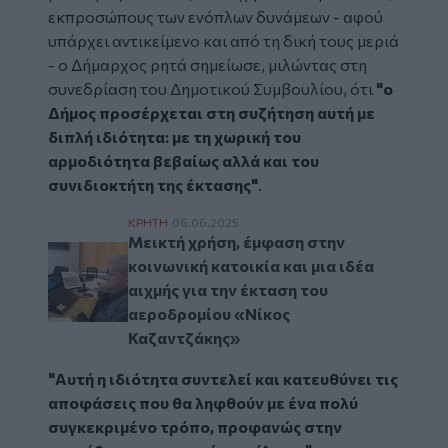
εκπροσώπους των ενόπλων δυνάμεων - αφού
υπάρχει αντικείμενο και από τη δική τους μεριά
- ο Δήμαρχος ρητά σημείωσε, μιλώντας στη
συνεδρίαση του Δημοτικού Συμβουλίου, ότι
"ο
Δήμος προσέρχεται στη συζήτηση αυτή με
διπλή ιδιότητα: με τη χωρική του
αρμοδιότητα βεβαίως αλλά και του
συνιδιοκτήτη της έκτασης"
.
Μεικτή χρήση, έμφαση στην κοινωνική κατο
ΚΡΗΤΗ
06.06.2025
Μεικτή χρήση, έμφαση στην
κοινωνική κατοικία και μια ιδέα
αιχμής για την έκταση του
αεροδρομίου «Νίκος
Καζαντζάκης»
"Αυτή η ιδιότητα συντελεί και κατευθύνει τις
αποφάσεις που θα ληφθούν με ένα πολύ
συγκεκριμένο τρόπο, προφανώς στην