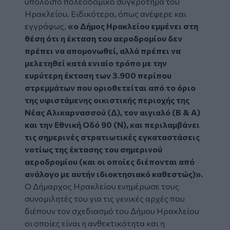
υπόλοιπο πολεοδομικό συγκρότημα του
Ηρακλείου. Ειδικότερα, όπως ανέφερε και
εγγράφως,
«ο Δήμος Ηρακλείου εμμένει στη
θέση ότι η έκταση του αεροδρομίου δεν
πρέπει να απομονωθεί, αλλά πρέπει να
μελετηθεί κατά ενιαίο τρόπο με την
ευρύτερη έκταση των 3.900 περίπου
στρεμμάτων που οριοθετείται από το όριο
της υφιστάμενης οικιστικής περιοχής της
Νέας Αλικαρνασσού (Δ), τον αιγιαλό (Β & Α)
και την Εθνική Οδό 90 (Ν), και περιλαμβάνει
τις σημερινές στρατιωτικές εγκαταστάσεις
νοτίως της έκτασης του σημερινού
αεροδρομίου (και οι οποίες διέπονται από
ανάλογο με αυτήν ιδιοκτησιακό καθεστώς)».
Ο Δήμαρχος Ηρακλείου ενημέρωσε τους
συνομιλητές του για τις γενικές αρχές που
διέπουν τον σχεδιασμό του Δήμου Ηρακλείου
οι οποίες είναι η ανθεκτικότητα και η