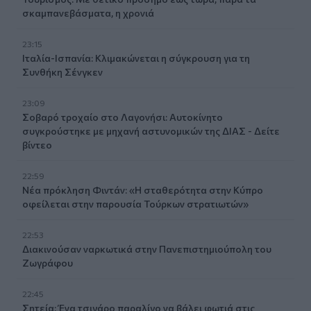
σκαμπανεβάσματα, η χρονιά
23:15
Ιταλία-Ισπανία: Κλιμακώνεται η σύγκρουση για τη
Συνθήκη Σένγκεν
23:09
Σοβαρό τροχαίο στο Λαγονήσι: Αυτοκίνητο
συγκρούστηκε με μηχανή αστυνομικών της ΔΙΑΣ - Δείτε
βίντεο
22:59
Νέα πρόκληση Φιντάν: «Η σταθερότητα στην Κύπρο
οφείλεται στην παρουσία Τούρκων στρατιωτών»
22:53
Διακινούσαν ναρκωτικά στην Πανεπιστημιούπολη του
Ζωγράφου
22:45
Σητεία: Ένα τσιγάρο παραλίγο να βάλει φωτιά στις