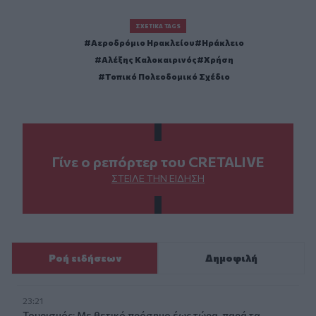
ΣΧΕΤΙΚΆ TAGS
Αεροδρόμιο Ηρακλείου
Ηράκλειο
Αλέξης Καλοκαιρινός
Χρήση
Τοπικό Πολεοδομικό Σχέδιο
Γίνε ο ρεπόρτερ του CRETALIVE
ΣΤΕΊΛΕ ΤΗΝ ΕΊΔΗΣΗ
Ροή ειδήσεων
Δημοφιλή
23:21
Τουρισμός: Με θετικό πρόσημο έως τώρα, παρά τα