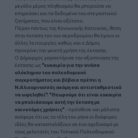
μεγάλο μέρος πληθυσμού θα μπορούσε να
επηρεάσει και τα δεδομένα του στεγαστικού
ζητήματος, που είναι οξύτατο.
Πέραν πάντως της Κοινωνικής Κατοικίας, θέση
στην έκταση του νυν αεροδρομίου θα έχουν κι
άλλες λειτουργίες καθώς και ο Δήμος
προκρίνει την μεικτή χρήση της έκτασης.
Ο Δήμαρχος χαρακτήρισε την αξιοποίηση της
έκτασης ως
"ευκαιρία για την ανάσα
ολόκληρου του πολεοδομικού
συγκροτήματος και βέβαια πρέπει η
Ν.Αλικαρνασσός ακόμη και αντισταθμιστικά
να ωφεληθεί".
"Θεωρούμε ότι είναι ευκαιρία
να μπολιάσουμε αυτή την έκταση με
καινοτόμες χρήσεις"
- πρόσθεσε και μάλιστα
ανέφερε ότι ως τα τέλη του μήνα οι διάφορες
ιδέες θα κατασταλάξουν σε ένα σχεδιασμό με
τους μελετητές του Τοπικού Πολεοδομικού