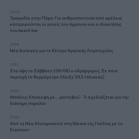
22:03
Τραγωδία στην Πάρο: Για ανθρωποκτονία από αμέλεια
κατηγορούνται οι γονείς του 4χρονου και ο ιδιοκτήτης
του beach bar
21:56
Νέα διοίκηση για το Κέντρο Κρητικής Λογοτεχνίας
21:51
Στα ύψη το Σάββατο (08/08) ο υδράργυρος: Σε ποια
περιοχή το θερμόμετρο έδειξε 39,5 (πίνακας)
21:45
Μπάλος: Επίσκεψη με… ραντεβού - Τι σχεδιάζεται για την
διάσημη παραλία
21:36
Από τη Νέα Αλικαρνασσό στη Νίκαια της Γαλλίας με το
Erasmus+