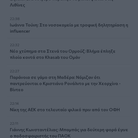
Λιθίνες
22:38
Ιωάννα Τούνη: Στο νοσοκομείο με τροφική δηλητηρίαση η
influencer
22:32
Νέο χτύπημα στα Στενά του Ορμούζ: Βλήμα έπληξε
πλοίο κοντά στο Khasab του Ομάν
22:27
Παράνοια σε γάμο στη Μαδέρα: Νόμιζαν ότι
παντρεύονται ο Κριστιάνο Ρονάλντο με την Χεορχίνα -
Βίντεο
22:14
Nίκη της ΑΕΚ στο τελευταίο φιλικό πριν από τον ΟΦΗ
22:11
Γιάννης Κωνσταντέλιας: Μπαμπάς για δεύτερη φορά έγινε
ο ποδοσφαιριστής του ΠΑΟΚ