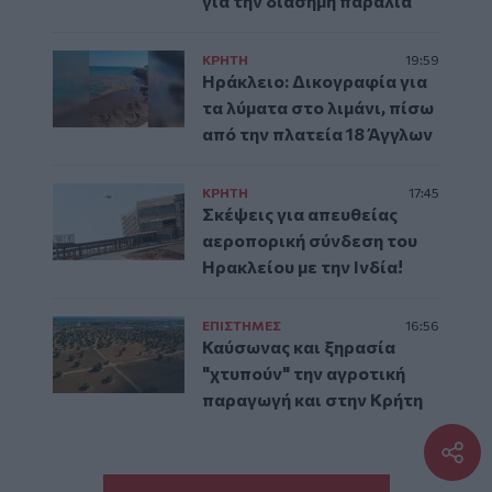
για την διάσημη παραλία
ΚΡΗΤΗ
19:59
Ηράκλειο: Δικογραφία για
τα λύματα στο λιμάνι, πίσω
από την πλατεία 18 Άγγλων
ΚΡΗΤΗ
17:45
Σκέψεις για απευθείας
αεροπορική σύνδεση του
Ηρακλείου με την Ινδία!
ΕΠΙΣΤΗΜΕΣ
16:56
Καύσωνας και ξηρασία
"χτυπούν" την αγροτική
παραγωγή και στην Κρήτη