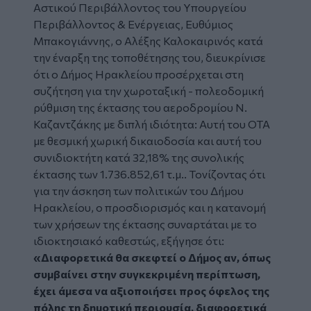
Αστικού Περιβάλλοντος του Υπουργείου
Περιβάλλοντος & Ενέργειας, Ευθύμιος
Μπακογιάννης, ο Αλέξης Καλοκαιρινός κατά
την έναρξη της τοποθέτησης του, διευκρίνισε
ότι ο Δήμος Ηρακλείου προσέρχεται στη
συζήτηση για την χωροταξική - πολεοδομική
ρύθμιση της έκτασης του αεροδρομίου Ν.
Καζαντζάκης με διπλή ιδιότητα: Αυτή του ΟΤΑ
με θεσμική χωρική δικαιοδοσία και αυτή του
συνιδιοκτήτη κατά 32,18% της συνολικής
έκτασης των 1.736.852,61 τ.μ.. Τονίζοντας ότι
για την άσκηση των πολιτικών του Δήμου
Ηρακλείου, ο προσδιορισμός και η κατανομή
των χρήσεων της έκτασης συναρτάται με το
ιδιοκτησιακό καθεστώς, εξήγησε ότι:
«Διαφορετικά θα σκεφτεί ο Δήμος αν, όπως
συμβαίνει στην συγκεκριμένη περίπτωση,
έχει άμεσα να αξιοποιήσει προς όφελος της
πόλης τη δημοτική περιουσία, διαφορετικά