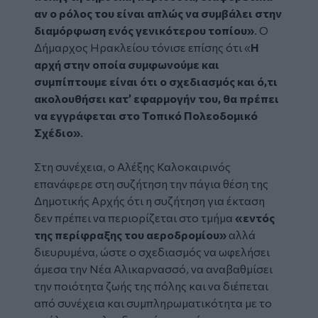
αν ο ρόλος του είναι απλώς να συμβάλει στην
διαμόρφωση ενός γενικότερου τοπίου»
. Ο
Δήμαρχος Ηρακλείου τόνισε επίσης ότι «
Η
αρχή στην οποία συμφωνούμε και
συμπίπτουμε είναι ότι ο σχεδιασμός και ό,τι
ακολουθήσει κατ’ εφαρμογήν του, θα πρέπει
να εγγράφεται στο Τοπικό Πολεοδομικό
Σχέδιο»
.
Στη συνέχεια, ο Αλέξης Καλοκαιρινός
επανάφερε στη συζήτηση την πάγια θέση της
Δημοτικής Αρχής ότι η συζήτηση για έκταση
δεν πρέπει να περιορίζεται στο τμήμα
«εντός
της περίφραξης του αεροδρομίου»
αλλά
διευρυμένα, ώστε ο σχεδιασμός να ωφελήσει
άμεσα την Νέα Αλικαρνασσό, να αναβαθμίσει
την ποιότητα ζωής της πόλης και να διέπεται
από συνέχεια και συμπληρωματικότητα με το