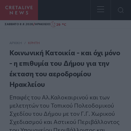
Homepage
/
29 °C
ΣAΒΒΑΤΟ 8.8.2026
ΗΡΑΚΛΕΙΟ
ΑΡΧΙΚΗ
/
ΚΡΉΤΗ
Κοινωνική Κατοικία - και όχι μόνο
- η επιθυμία του Δήμου για την
έκταση του αεροδρομίου
Ηρακλείου
Επαφές του Αλ.Καλοκαιρινού και των
μελετητών του Τοπικού Πολεοδομικού
Σχεδίου του Δήμου με τον Γ.Γ. Χωρικού
Σχεδιασμού και Αστικού Περιβάλλοντος
του Υπουργείου Περιβάλλοντος και