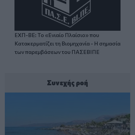
ΕΧΠ-ΒΕ: Το «Ενιαίο Πλαίσιο» που
Κατακερματίζει τη Βιομηχανία - Η σημασία
των παρεμβάσεων του ΠΑΣΕΒΙΠΕ
Συνεχής ροή