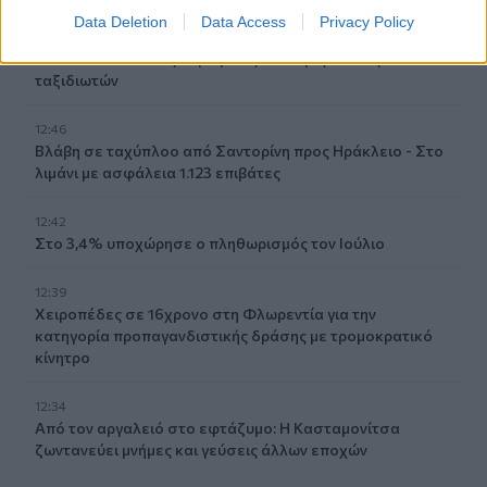
Data Deletion
Data Access
Privacy Policy
12:53
ΕΟΤ: Η Ελλάδα στις κορυφαίες επιλογές των Ευρωπαίων
ταξιδιωτών
12:46
Βλάβη σε ταχύπλοο από Σαντορίνη προς Ηράκλειο - Στο
λιμάνι με ασφάλεια 1.123 επιβάτες
12:42
Στο 3,4% υποχώρησε ο πληθωρισμός τον Ιούλιο
12:39
Xειροπέδες σε 16χρονο στη Φλωρεντία για την
κατηγορία προπαγανδιστικής δράσης με τρομοκρατικό
κίνητρο
12:34
Από τον αργαλειό στο εφτάζυμο: Η Κασταμονίτσα
ζωντανεύει μνήμες και γεύσεις άλλων εποχών