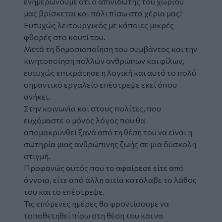
ενημερώνουμε ότι ο απινιδωτης του χωριού
μας βρίσκεται και πάλι πίσω στα χέρια μας!
Ευτυχώς λειτουργικός με κάποιες μικρές
φθορές στο κουτί του.
Μετά τη δημοσιοποίηση του συμβάντος και την
κινητοποίηση πολλών ανθρώπων και φίλων,
ευτυχώς επικράτησε η λογική και αυτό το πολύ
σημαντικό εργαλείο επέστρεψε εκεί όπου
ανήκει.
Στην κοινωνία και στους πολίτες, που
ευχόμαστε ο μόνος λόγος που θα
απομακρυνθεί ξανά από τη θέση του να είναι η
σωτηρία μιας ανθρώπινης ζωής σε μια δύσκολη
στιγμή.
Προφανώς αυτός που το αφαίρεσε είτε από
άγνοια, είτε από άλλη αιτία κατάλαβε το λάθος
του και το επέστρεψε.
Τις επόμενες ημέρες θα φροντίσουμε να
τοποθετηθεί πίσω στη θέση του και να