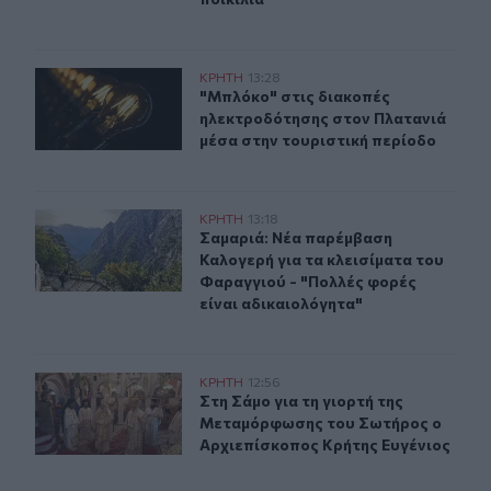
"Μπλόκο" στις διακοπές ηλεκτροδότησης στον Πλατανι
ΚΡΗΤΗ
13:28
"Μπλόκο" στις διακοπές ηλεκτροδό
"Μπλόκο" στις διακοπές
ηλεκτροδότησης στον Πλατανιά
μέσα στην τουριστική περίοδο
Σαμαριά: Νέα παρέμβαση Καλογερή για τα κλεισίματα τ
ΚΡΗΤΗ
13:18
Σαμαριά: Νέα παρέμβαση Καλογερή γ
Σαμαριά: Νέα παρέμβαση
Καλογερή για τα κλεισίματα του
Φαραγγιού - "Πολλές φορές
είναι αδικαιολόγητα"
Στη Σάμο για τη γιορτή της Μεταμόρφωσης του Σωτήρο
ΚΡΗΤΗ
12:56
Στη Σάμο για τη γιορτή της Μεταμ
Στη Σάμο για τη γιορτή της
Μεταμόρφωσης του Σωτήρος ο
Αρχιεπίσκοπος Κρήτης Ευγένιος