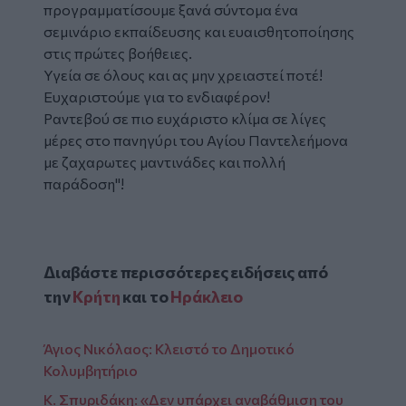
προγραμματίσουμε ξανά σύντομα ένα
σεμινάριο εκπαίδευσης και ευαισθητοποίησης
στις πρώτες βοήθειες.
Υγεία σε όλους και ας μην χρειαστεί ποτέ!
Ευχαριστούμε για το ενδιαφέρον!
Ραντεβού σε πιο ευχάριστο κλίμα σε λίγες
μέρες στο πανηγύρι του Αγίου Παντελεήμονα
με ζαχαρωτες μαντινάδες και πολλή
παράδοση"!
Διαβάστε περισσότερες ειδήσεις από
την
Κρήτη
και το
Ηράκλειο
Άγιος Νικόλαος: Κλειστό το Δημοτικό
Κολυμβητήριο
Κ. Σπυριδάκη: «Δεν υπάρχει αναβάθμιση του