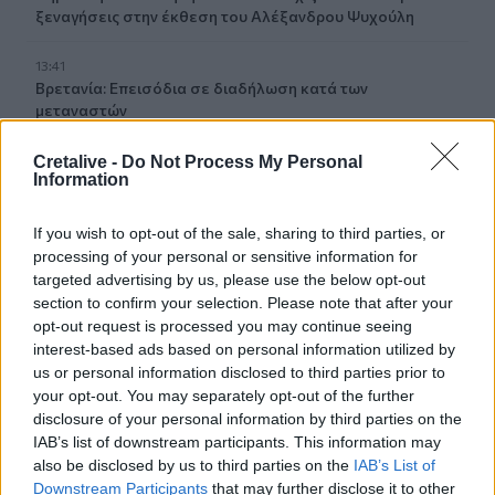
ξεναγήσεις στην έκθεση του Αλέξανδρου Ψυχούλη
13:41
Βρετανία: Επεισόδια σε διαδήλωση κατά των
μεταναστών
13:35
Cretalive -
Do Not Process My Personal
Information
Ηράκλειο: Οι παραστάσεις στα Κηποθέατρα τη Δευτέρα
10/8
If you wish to opt-out of the sale, sharing to third parties, or
13:30
processing of your personal or sensitive information for
Νέο πρόστιμο $567 εκατ. στη Meta για βλάβες στην
targeted advertising by us, please use the below opt-out
ψυχική υγεία των παιδιών
section to confirm your selection. Please note that after your
opt-out request is processed you may continue seeing
13:28
interest-based ads based on personal information utilized by
"Μπλόκο" στις διακοπές ηλεκτροδότησης στον Πλατανιά
us or personal information disclosed to third parties prior to
μέσα στην τουριστική περίοδο
your opt-out. You may separately opt-out of the further
disclosure of your personal information by third parties on the
IAB’s list of downstream participants. This information may
13:22
Συνελήφθη πρώην κυβερνήτης στο Μεξικό για την
also be disclosed by us to third parties on the
IAB’s List of
εξαφάνιση 43 φοιτητών πριν από 12 χρόνια
Downstream Participants
that may further disclose it to other