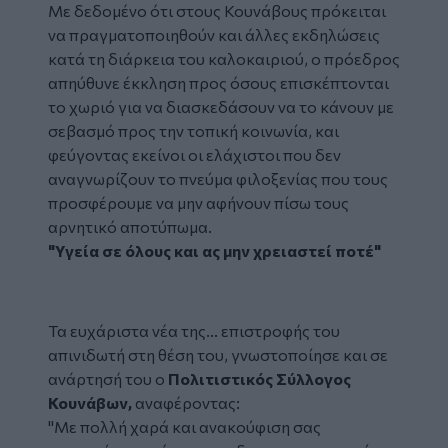
Με δεδομένο ότι στους Κουνάβους πρόκειται
να πραγματοποιηθούν και άλλες εκδηλώσεις
κατά τη διάρκεια του καλοκαιριού, ο πρόεδρος
απηύθυνε έκκληση προς όσους επισκέπτονται
το χωριό για να διασκεδάσουν να το κάνουν με
σεβασμό προς την τοπική κοινωνία, και
φεύγοντας εκείνοι οι ελάχιστοι που δεν
αναγνωρίζουν το πνεύμα φιλοξενίας που τους
προσφέρουμε να μην αφήνουν πίσω τους
αρνητικό αποτύπωμα.
"Υγεία σε όλους και ας μην χρειαστεί ποτέ"
Facebook
Τα ευχάριστα νέα της... επιστροφής του
απινιδωτή στη θέση του, γνωστοποίησε και σε
ανάρτησή του ο
Πολιτιστικός Σύλλογος
Κουνάβων,
αναφέροντας:
"Με πολλή χαρά και ανακούφιση σας