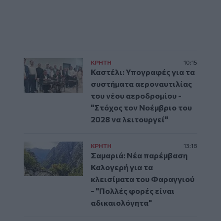
ΚΡΗΤΗ
10:15
Καστέλι: Υπογραφές για τα
συστήματα αεροναυτιλίας
του νέου αεροδρομίου -
"Στόχος τον Νοέμβριο του
2028 να λειτουργεί"
ΚΡΗΤΗ
13:18
Σαμαριά: Νέα παρέμβαση
Καλογερή για τα
κλεισίματα του Φαραγγιού
- "Πολλές φορές είναι
αδικαιολόγητα"