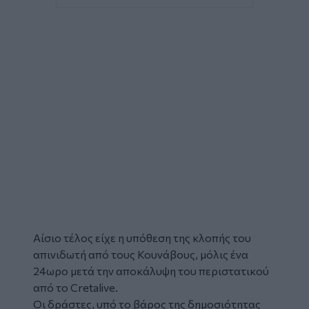
Αίσιο τέλος είχε η υπόθεση της
κλοπής
του
απινιδωτή
από τους
Κουνάβους
, μόλις ένα
24ωρο μετά την αποκάλυψη του περιστατικού
από το Cretalive.
Οι δράστες, υπό το βάρος της δημοσιότητας