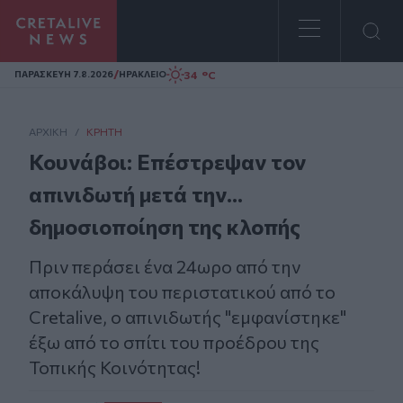
Homepage
/
34 °C
ΠΑΡΑΣΚΕΥΗ 7.8.2026
ΗΡΑΚΛΕΙΟ
ΑΡΧΙΚΗ
/
ΚΡΉΤΗ
Κουνάβοι: Επέστρεψαν τον
απινιδωτή μετά την...
δημοσιοποίηση της κλοπής
Πριν περάσει ένα 24ωρο από την
αποκάλυψη του περιστατικού από το
Cretalive, ο απινιδωτής "εμφανίστηκε"
έξω από το σπίτι του προέδρου της
Τοπικής Κοινότητας!