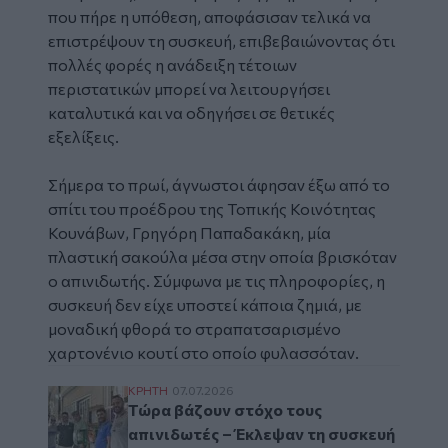
που πήρε η υπόθεση, αποφάσισαν τελικά να
επιστρέψουν τη συσκευή, επιβεβαιώνοντας ότι
πολλές φορές η ανάδειξη τέτοιων
περιστατικών μπορεί να λειτουργήσει
καταλυτικά και να οδηγήσει σε θετικές
εξελίξεις.
Σήμερα το πρωί, άγνωστοι άφησαν έξω από το
σπίτι του προέδρου της Τοπικής Κοινότητας
Κουνάβων, Γρηγόρη Παπαδακάκη, μία
πλαστική σακούλα μέσα στην οποία βρισκόταν
ο απινιδωτής. Σύμφωνα με τις πληροφορίες, η
συσκευή δεν είχε υποστεί κάποια ζημιά, με
μοναδική φθορά το στραπατσαρισμένο
χαρτονένιο κουτί στο οποίο φυλασσόταν.
Τώρα βάζουν στόχο τους απινιδωτές – Έκλ
ΚΡΗΤΗ
07.07.2026
Τώρα βάζουν στόχο τους
απινιδωτές – Έκλεψαν τη συσκευή