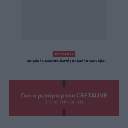
ΣΧΕΤΙΚΆ TAGS
Ηράκλειο
Απινιδωτής
Κλοπή
Κουνάβοι
Γίνε ο ρεπόρτερ του CRETALIVE
ΣΤΕΊΛΕ ΤΗΝ ΕΊΔΗΣΗ