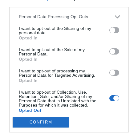
third parties.
13:18
Personal Data Processing Opt Outs
Σαμαριά: Νέα παρέμβαση Καλογερή για τα κλεισίματα
του Φαραγγιού - "Πολλές φορές είναι αδικαιολόγητα"
I want to opt-out of the Sharing of my
personal data.
13:13
Opted In
Συνελήφθη στη Γερμανία ένας από τους εκτελεστές της
I want to opt-out of the Sale of my
«Greek Mafia» - Κατηγορείται και για τη δολοφονία
Personal Data.
Ζαμπούνη
Opted In
13:03
I want to opt-out of processing my
Personal Data for Targeted Advertising.
Κρητικές γεύσεις και μουσική παράδοση σε μια
Opted In
ξεχωριστή βραδιά στο Αβδού
I want to opt-out of Collection, Use,
13:03
Retention, Sale, and/or Sharing of my
Personal Data that Is Unrelated with the
Αργεντινή: Επεισόδια μετά το τέλος κινητοποίησης κατά
Purposes for which it was collected.
νομοσχεδίου ιδιοκτησίας
Opted Out
12:56
CONFIRM
Στη Σάμο για τη γιορτή της Μεταμόρφωσης του Σωτήρος
ο Αρχιεπίσκοπος Κρήτης Ευγένιος