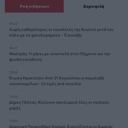
Ροή ειδήσεων
Δημοφιλή
14:02
Χωρίς καθαρίστριες οι τουαλέτες της Κνωσού μετά τον
σάλο με τα φιλοδωρήματα - Τί συνέβη
14:01
Μυστράς: 11 μήνες με αναστολή στον 55χρονο για την
ψευδή κατάθεση
13:56
Ένωση Ηρακλείου: Από 21 Αυγούστου η παραλαβή
οινοσταφύλων - Οι τιμές ανά ποικιλία
13:56
Δήμος Πέλλας: Κλείνουν προσωρινά όλες οι παιδικές
χαρές
13:46
Δημοτική Πινακοθήκη Χανίων: Συνεχίζονται οι δωρεάν