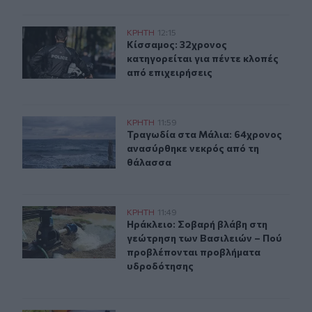
Κίσσαμος: 32χρονος κατηγορείται για πέντε κλοπές από
ΚΡΗΤΗ
12:15
Κίσσαμος: 32χρονος κατηγορείται γ
Κίσσαμος: 32χρονος
κατηγορείται για πέντε κλοπές
από επιχειρήσεις
Τραγωδία στα Μάλια: 64χρονος ανασύρθηκε νεκρός απ
ΚΡΗΤΗ
11:59
Τραγωδία στα Μάλια: 64χρονος αν
Τραγωδία στα Μάλια: 64χρονος
ανασύρθηκε νεκρός από τη
θάλασσα
Ηράκλειο: Σοβαρή βλάβη στη γεώτρηση των Βασιλειών
ΚΡΗΤΗ
11:49
Ηράκλειο: Σοβαρή βλάβη στη γεώτ
Ηράκλειο: Σοβαρή βλάβη στη
γεώτρηση των Βασιλειών – Πού
προβλέπονται προβλήματα
υδροδότησης