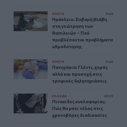
ΚΡΗΤΗ
11:49
Ηράκλειο: Σοβαρή βλάβη
στη γεώτρηση των
Βασιλειών – Πού
προβλέπονται προβλήματα
υδροδότησης
ΚΡΗΤΗ
11:40
Πανηγύρια: Γλέντι, χορός
αλλά και προσοχή στις
τροφικές δηλητηριάσεις
ΕΛΛAΔΑ
08:05
Πινακίδες κυκλοφορίας:
Πώς θα μπει τέλος στις
χρονοβόρες διαδικασίες