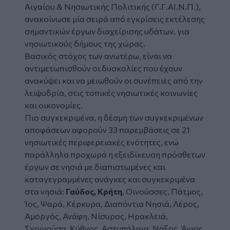
Αιγαίου & Νησιωτικής Πολιτικής (Γ.Γ.ΑΙ.Ν.Π.),
ανακοίνωσε μία σειρά από εγκρίσεις εκτέλεσης
σημαντικών
έργων
διαχείρισης υδάτων, για
νησιωτικούς δήμους της χώρας.
Βασικός στόχος των ανωτέρω, είναι να
αντιμετωπισθούν οι δυσκολίες που έχουν
ανακύψει και να μειωθούν οι συνέπειες από την
λειψυδρία, στις τοπικές νησιωτικές κοινωνίες
και οικονομίες.
Πιο συγκεκριμένα, η δέσμη των συγκεκριμένων
αποφάσεων αφορούν 33 παρεμβάσεις σε 21
νησιωτικές περιφερειακές ενότητες, ενώ
παράλληλα προχωρά η εξειδίκευση πρόσθετων
έργων σε νησιά με διαπιστωμένες και
καταγεγραμμένες ανάγκες και συγκεκριμένα
στα νησιά:
Γαύδος, Κρήτη
, Οινούσσες, Πάτμος,
Ίος, Ψαρά, Κέρκυρα, Διαπόντια Νησιά, Λέρος,
Αμοργός, Ανάφη, Νίσυρος, Ηρακλειά,
Σχοινούσα, Κύθνος, Αστυπάλαια, Νάξος, Άγιος