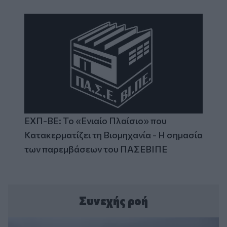
ΕΧΠ-ΒΕ: Το «Ενιαίο Πλαίσιο» που
Κατακερματίζει τη Βιομηχανία - Η σημασία
των παρεμβάσεων του ΠΑΣΕΒΙΠΕ
Συνεχής ροή