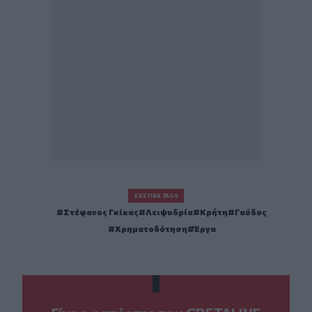
ΣΧΕΤΙΚΆ TAGS
Στέφανος Γκίκας
Λειψυδρία
Κρήτη
Γαύδος
Χρηματοδότηση
Έργα