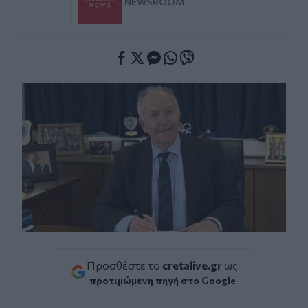
NEWSROOM
Facebook
Twitter
Messenger
Whatsapp
Viber
Προσθέστε το
cretalive.gr
ως
προτιμώμενη πηγή στο Google