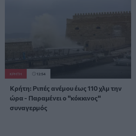
ΚΡΗΤΗ
12:54
Κρήτη: Ριπές ανέμου έως 110 χλμ την
ώρα - Παραμένει ο "κόκκινος"
συναγερμός