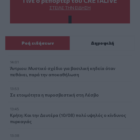
Γίνε ο ρεπόρτερ του CRETALIVE
ΣΤΕΊΛΕ ΤΗΝ ΕΊΔΗΣΗ
Ροή ειδήσεων
Δημοφιλή
14:01
Άντριου: Μυστικό σχέδιο για βασιλική κηδεία όταν
πεθάνει, παρά την αποκαθήλωση
13:53
Σε ετοιμότητα η πυροσβεστική στη Λέσβο
13:45
Κρήτη: Και την Δευτέρα (10/08) πολύ υψηλός ο κίνδυνος
πυρκαγιάς
13:38