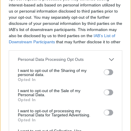
interest-based ads based on personal information utilized by
12:44
us or personal information disclosed to third parties prior to
Άρτα: Απολογούνται ο διευθυντής και ο τεχνικός
your opt-out. You may separately opt-out of the further
ασφαλείας του ΔΕΔΔΗΕ
disclosure of your personal information by third parties on the
IAB’s list of downstream participants. This information may
12:38
also be disclosed by us to third parties on the
IAB’s List of
Τουρνάς: Σε επιφυλακή ο κρατικός μηχανισμός
Downstream Participants
that may further disclose it to other
third parties.
12:27
Μήλος: Ελικόπτερο… προσγειώθηκε στο Σαρακήνικο για
Personal Data Processing Opt Outs
να κάνουν μπάνιο οι επιβάτες του - Δείτε βίντεο
I want to opt-out of the Sharing of my
personal data.
12:15
Opted In
Κίσσαμος: 32χρονος κατηγορείται για πέντε κλοπές από
επιχειρήσεις
I want to opt-out of the Sale of my
Personal Data.
Opted In
12:14
Τροχαίο ατύχημα το πρωί στην Πάρνηθα - Στο
I want to opt-out of processing my
νοσοκομείο 4 άτομα
Personal Data for Targeted Advertising.
Opted In
11:59
I want to opt-out of Collection, Use,