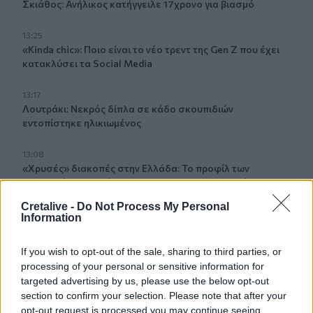
Σκιάθος: Ανήλικος κατήγγειλε 17χρονο για βιασμό
13:25
«Kinda chic»: Ποιο είναι το νέο τρεντ της Gen Z που έχει
κατακλύσει τα Social Media
13:17
Λουτράκι: Νεκρός δίπλα σε κάδο σκουπιδιών
εντοπίστηκε ηλικιωμένος
13:08
«Χρυσές» διακοπές στην Ελλάδα: Το προφίλ των
τουριστών και οι βίλες των 168.000€ την εβδομάδα
Cretalive -
Do Not Process My Personal
12:54
Information
Ισπανία: Οι αρμόδιες αρχές έλεγξαν περίπου 200 αφίξεις
ταξιδιωτών από την Ιταλία
If you wish to opt-out of the sale, sharing to third parties, or
processing of your personal or sensitive information for
12:54
targeted advertising by us, please use the below opt-out
Κρήτη: Ριπές ανέμου έως 110 χλμ την ώρα - Παραμένει ο
section to confirm your selection. Please note that after your
"κόκκινος" συναγερμός
opt-out request is processed you may continue seeing