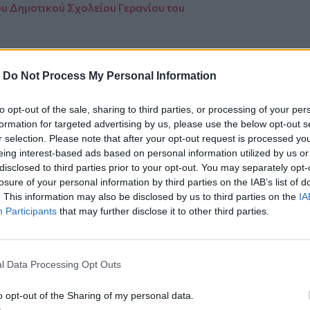
ου Δημοτικού Σχολείου Γερανίου του
-
Do Not Process My Personal Information
ο
Google News
και στο
Facebook
to opt-out of the sale, sharing to third parties, or processing of your per
formation for targeted advertising by us, please use the below opt-out s
κανάλι μας στο
YouTube
r selection. Please note that after your opt-out request is processed y
eing interest-based ads based on personal information utilized by us or
disclosed to third parties prior to your opt-out. You may separately opt-
losure of your personal information by third parties on the IAB’s list of
. This information may also be disclosed by us to third parties on the
IA
Participants
that may further disclose it to other third parties.
l Data Processing Opt Outs
ΙΚΆ TAGS
o opt-out of the Sharing of my personal data.
άκης
Σταφύλια
ΕΛΓΑ