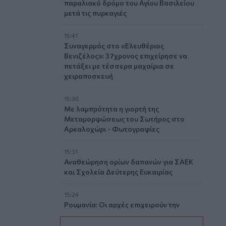
παραλιακό δρόμο του Αγίου Βασιλείου
μετά τις πυρκαγιές
15:41
Συναγερμός στο «Ελευθέριος
Βενιζέλος»: 37χρονος επιχείρησε να
πετάξει με τέσσερα μαχαίρια σε
χειραποσκευή
15:36
Με λαμπρότητα η γιορτή της
Μεταμορφώσεως του Σωτήρος στο
Αρκαλοχώρι - Φωτογραφίες
15:31
Αναθεώρηση ορίων δαπανών για ΣΑΕΚ
και Σχολεία Δεύτερης Ευκαιρίας
15:24
Ρουμανία: Οι αρχές επιχειρούν την
εκτροπή των υδάτων του Δούναβη για
να παρατείνουν την λειτουργία του