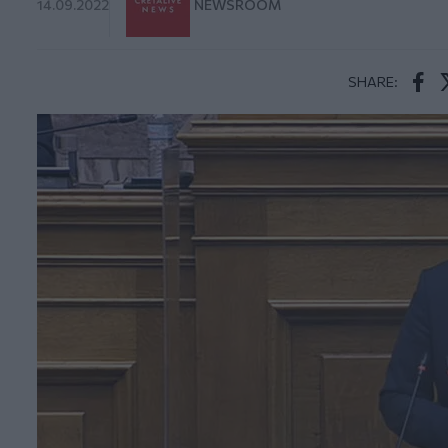
14.09.2022
NEWSROOM
SHARE:
Face
T