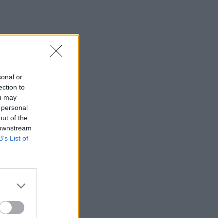
Φωτιά τώρα στη Μεγάλη Χώρα Αγρινίου
– Σηκώθηκαν δύο αεροσκάφη
14:48
Πως αμείβονται οι εργαζόμενοι στον
ιδιωτικό τομέα για την αργία του
Δεκαπενταύγουστου
sonal or
ection to
14:47
ou may
Ηράκλειο: Συνεχίζονται με εντατικούς
 personal
ρυθμούς οι παρεμβάσεις οδικής
out of the
ασφάλειας στο ΙΤΕ
 downstream
B’s List of
14:41
Η Αρχαία Απτέρα υποδέχεται τον
Χριστόφορο Σταμπόγλη σε μια
μοναδική συναυλία
14:40
Γεμάτα τα ξενοδοχεία στην Κρήτη – Ο
Αύγουστος καλύπτει το χαμένο έδαφος