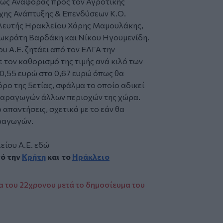
 ως Αναφοράς προς τον Αγροτικής
ρχης Ανάπτυξης & Επενδύσεων Κ.Ο.
υλευτής Ηρακλείου
Χάρης Μαμουλάκης
,
ωκράτη Βαρδάκη και Νίκου Ηγουμενίδη.
υ Α.Ε. ζητάει από τον ΕΛΓΑ την
τον καθορισμό της τιμής ανά κιλό των
0,55 ευρώ στα 0,67 ευρώ όπως θα
όρο της 5ετίας, σφάλμα το οποίο αδικεί
παραγωγών άλλων περιοχών της χώρα.
απαντήσεις, σχετικά με το εάν θα
αραγωγών.
είου Α.Ε.
εδώ
πό την
Κρήτη
και το
Ηράκλειο
α του 22χρονου μετά το δημοσίευμα του