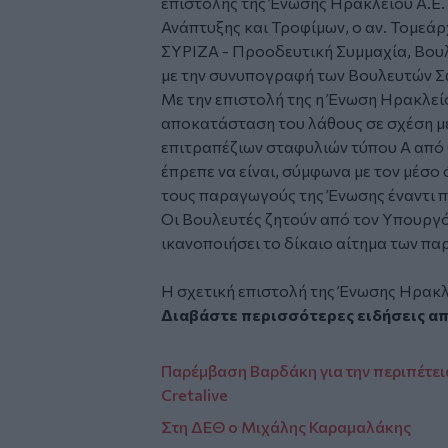
επιστολής της Ένωσης Ηρακλείου Α.Ε.
Ανάπτυξης και Τροφίμων, ο αν. Τομεά
ΣΥΡΙΖΑ - Προοδευτική Συμμαχία, Βο
με την συνυπογραφή των Βουλευτών Σ
Με την επιστολή της η Ένωση Ηρακλείο
αποκατάσταση του λάθους σε σχέση με 
επιτραπέζιων σταφυλιών τύπου Α από 
έπρεπε να είναι, σύμφωνα με τον μέσο 
τους παραγωγούς της Ένωσης έναντι 
Οι Βουλευτές ζητούν από τον Υπουργό 
ικανοποιήσει το δίκαιο αίτημα των π
H σχετική επιστολή της Ένωσης Ηρακλ
Διαβάστε περισσότερες ειδήσεις α
Παρέμβαση Βαρδάκη για την περιπέτει
Cretalive
Στη ΔΕΘ ο Μιχάλης Καραμαλάκης