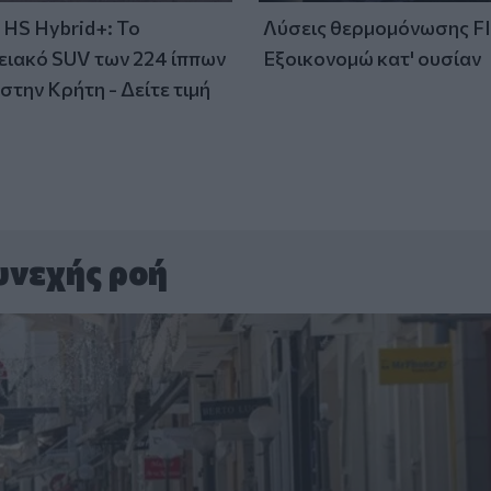
HS Hybrid+: Το
Λύσεις θερμομόνωσης F
ειακό SUV των 224 ίππων
Εξοικονομώ κατ' ουσίαν
στην Κρήτη - Δείτε τιμή
υνεχής ροή