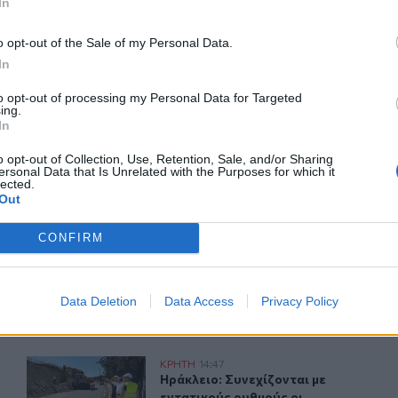
In
o opt-out of the Sale of my Personal Data.
In
to opt-out of processing my Personal Data for Targeted
ερ του CRETALIVE
ing.
ΤΗΝ ΕΊΔΗΣΗ
In
o opt-out of Collection, Use, Retention, Sale, and/or Sharing
ersonal Data that Is Unrelated with the Purposes for which it
lected.
Out
CONFIRM
Αγίου Βασιλείου μετά τις πυρκαγιές
Το Αρκαλοχώρι γιόρτασε τον Προστάτη και Πολιούχο 
ΚΡΗΤΗ
15:36
ραλιακό δρόμο του Αγίου Βασιλείου μετά τις πυρκαγιές
Με λαμπρότητα η γιορτή της Μετα
Με λαμπρότητα η γιορτή της
Μεταμορφώσεως του Σωτήρος
Data Deletion
Data Access
Privacy Policy
στο Αρκαλοχώρι - Φωτογραφίες
ια μπάνιο
Με εντατικούς ρυθμούς προχωράνε τα έργα οδικής ασφά
ΚΡΗΤΗ
14:47
ι άφησε την τελευταία του πνοή
Ηράκλειο: Συνεχίζονται με εντατικ
Ηράκλειο: Συνεχίζονται με
εντατικούς ρυθμούς οι