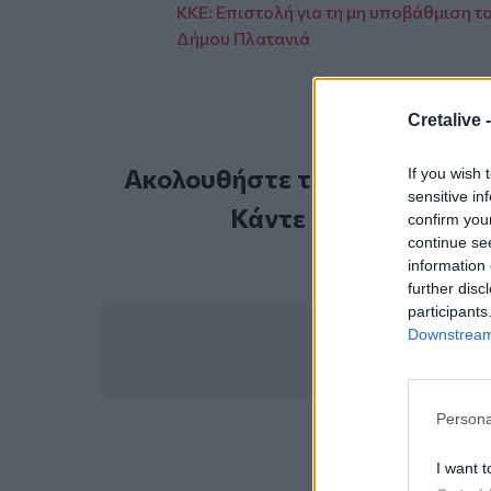
ΚΚΕ: Επιστολή για τη μη υποβάθμιση τ
Δήμου Πλατανιά
Cretalive 
Ακολουθήστε το Cretalive στ
If you wish 
sensitive in
Κάντε εγγραφή στο 
confirm you
continue se
information 
further disc
participants
Downstream 
Persona
ΣΧΕΤ
I want t
Χάρης Μαμουλ