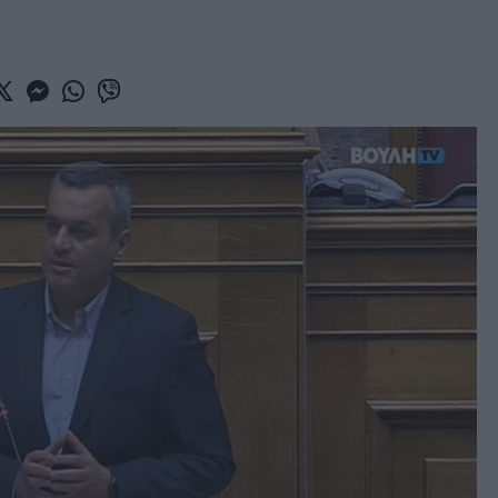
book
witter
Messenger
Whatsapp
Viber