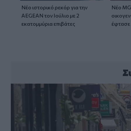
Νέο ιστορικό ρεκόρ για την
Νέο MG 
AEGEAN τον Ιούλιο με 2
οικογεν
εκατομμύρια επιβάτες
έφτασε 
Σ