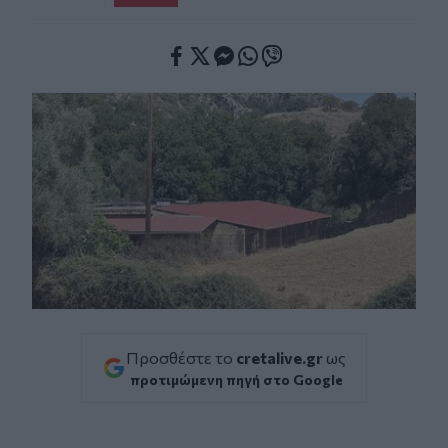
Facebook
Twitter
Messenger
Whatsapp
Viber
Προσθέστε το
cretalive.gr
ως
προτιμώμενη πηγή στο Google