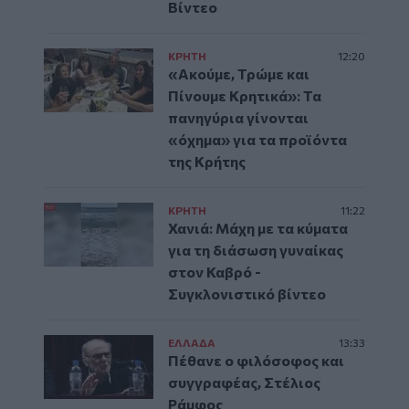
Βίντεο
ΚΡΗΤΗ
12:20
«Ακούμε, Τρώμε και
Πίνουμε Κρητικά»: Τα
πανηγύρια γίνονται
«όχημα» για τα προϊόντα
της Κρήτης
ΚΡΗΤΗ
11:22
Χανιά: Μάχη με τα κύματα
για τη διάσωση γυναίκας
στον Καβρό -
Συγκλονιστικό βίντεο
ΕΛΛAΔΑ
13:33
Πέθανε ο φιλόσοφος και
συγγραφέας, Στέλιος
Ράμφος