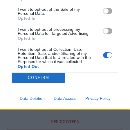
Ολική έκλειψη Ηλίου 2026: Πού θα είναι ορατό το
I want to opt-out of the Sale of my
εντυπωσιακό φαινόμενο, όλα όσα πρέπει να γνωρίζετε
Personal Data.
Opted In
13:53
Φυσικό αέριο: Συναγερμός στην Ευρώπη - Χαμηλά τα
I want to opt-out of processing my
Personal Data for Targeted Advertising.
αποθέματα ενόψει χειμώνα
Opted In
13:49
I want to opt-out of Collection, Use,
Βραζιλία: Ποδοσφαιριστής έπεσε στο... κενό
Retention, Sale, and/or Sharing of my
Personal Data that Is Unrelated with the
πανηγυρίζοντας γκολ που εν τέλει ακυρώθηκε - Βίντεο
Purposes for which it was collected.
Opted Out
13:48
ΓΕΕΘΑ: Υπεγράφη το Κοινό Σχέδιο Δράσης Ελλάδας –
CONFIRM
Κύπρου – Ιορδανίας για το 2026
13:38
Data Deletion
Data Access
Privacy Policy
Συνταγή για γαρίδες tempura με κρούστα καρύδας
ΠΕΡΙΣΣΟΤΕΡΑ