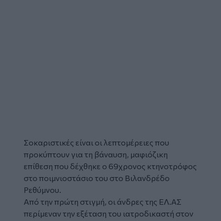
Σοκαριστικές είναι οι λεπτομέρειες που
προκύπτουν για τη βάναυση,
μαφιόζικη
επίθεση
που δέχθηκε ο 69χρονος
κτηνοτρόφος
στο ποιμνιοστάσιο του στο
Βιλανδρέδο
Ρεθύμνου.
Από την πρώτη στιγμή, οι άνδρες της ΕΛ.ΑΣ
περίμεναν την εξέταση του ιατροδικαστή στον