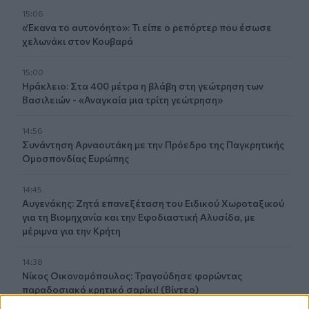
15:06
«Έκανα το αυτονόητο»: Τι είπε ο ρεπόρτερ που έσωσε
χελωνάκι στον Κουβαρά
15:00
Ηράκλειο: Στα 400 μέτρα η βλάβη στη γεώτρηση των
Βασιλειών - «Αναγκαία μια τρίτη γεώτρηση»
14:56
Συνάντηση Αρναουτάκη με την Πρόεδρο της Παγκρητικής
Ομοσπονδίας Ευρώπης
14:45
Αυγενάκης: Ζητά επανεξέταση του Ειδικού Χωροταξικού
για τη Βιομηχανία και την Εφοδιαστική Αλυσίδα, με
μέριμνα για την Κρήτη
14:38
Νίκος Οικονομόπουλος: Τραγούδησε φορώντας
παραδοσιακό κρητικό σαρίκι! (Βίντεο)