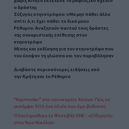
χωρίς κινητό εκτέλεσε το μαφιόζικο σχέδιο
ο δράστης
Σύζυγος κτηνοτρόφου: «Να μην πάθει άλλο
σπίτι ό,τι έχει πάθει το δικό μου»
Ρέθυμνο: Αναζητούν παντού τους δράστες
της σοκαριστικής επίθεσης στον
κτηνοτρόφο
Μίσος και εκδίκηση για τον κτηνοτρόφο που
του έκοψαν τη γλώσσα και τον πυροβόλησαν
Διαβάστε περισσότερες ειδήσεις από
την
Κρήτη
και το
Ρέθυμνο
"Καμπανάκι" στο νοσοκομείο Χανίων: Πώς να
εκπέμψει SOS ένα πλοίο που έχει βυθιστεί;
Ολοκληρώθηκε το Φεστιβάλ ΚΝΕ - «Οδηγητή»
στον Άγιο Νικόλαο