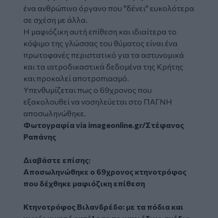
ένα ανθρώπινο όργανο που "δένει" ευκολότερα
σε σχέση με άλλα.
Η μαφιόζικη αυτή επίθεση και ιδιαίτερα το
κόψιμο της γλώσσας του θύματος είναι ένα
πρωτοφανές περιστατικό για τα αστυνομικά
και τα ιατροδικαστικά δεδομένα της Κρήτης
και προκαλεί αποτροπιασμό.
Υπενθυμίζεται πως ο 69χρονος που
εξακολουθεί να νοσηλεύεται στο ΠΑΓΝΗ
αποσωληνώθηκε.
Φωτογραφία via imageonline.gr/Στέφανος
Ραπάνης
Διαβάστε επίσης:
Αποσωληνώθηκε ο 69χρονος κτηνοτρόφος
που δέχθηκε μαφιόζικη επίθεση
Κτηνοτρόφος Βιλανδρέδο: με τα πόδια και