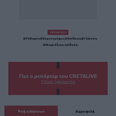
ΣΧΕΤΙΚΆ TAGS
Ρέθυμνο
Κτηνοτρόφος
Επίθεση
Γλώσσα
Μαφιόζικη επίθεση
Γίνε ο ρεπόρτερ του CRETALIVE
ΣΤΕΊΛΕ ΤΗΝ ΕΊΔΗΣΗ
Ροή ειδήσεων
Δημοφιλή