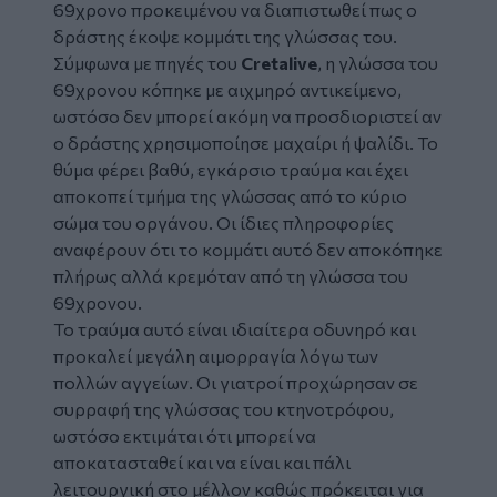
69χρονο προκειμένου να διαπιστωθεί πως ο
δράστης έκοψε κομμάτι της
γλώσσας
του.
Σύμφωνα με πηγές του
Cretalive
, η γλώσσα του
69χρονου κόπηκε με αιχμηρό αντικείμενο,
ωστόσο δεν μπορεί ακόμη να προσδιοριστεί αν
ο δράστης χρησιμοποίησε μαχαίρι ή ψαλίδι. Το
θύμα φέρει βαθύ, εγκάρσιο τραύμα και έχει
αποκοπεί τμήμα της γλώσσας από το κύριο
σώμα του οργάνου. Οι ίδιες πληροφορίες
αναφέρουν ότι το κομμάτι αυτό δεν αποκόπηκε
πλήρως αλλά κρεμόταν από τη γλώσσα του
69χρονου.
Το τραύμα αυτό είναι ιδιαίτερα οδυνηρό και
προκαλεί μεγάλη αιμορραγία λόγω των
πολλών αγγείων. Οι γιατροί προχώρησαν σε
συρραφή της γλώσσας του κτηνοτρόφου,
ωστόσο εκτιμάται ότι μπορεί να
αποκατασταθεί και να είναι και πάλι
λειτουργική στο μέλλον καθώς πρόκειται για