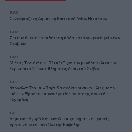
15:36
Συνεδριάζει η Δημοτική Επιτροπή Αγίου Νικολάου
15:32
Ζητούν άμεση τοποθέτηση κάδου στο νεκροταφείο των
Σταβιών
15:23
Μίλτος Τεντόγλου: “Πέταξε'” για τον μεγάλο τελικό του
Ευρωπαϊκού Πρωταθλήματος Ανοιχτού Στίβου
15:15
Ντόναλντ Τραμπ: «Παρτίδα σκάκι» οι συνομιλίες με το
Ιράν – «Είμαστε επαγγελματίες παίκτες», απαντά η
Τεχεράνη
15:11
Δημοτική Αγορά Χανίων: Οι επιχειρηματικοί φορείς
προτείνουν το μοντέλο της Κυψέλης