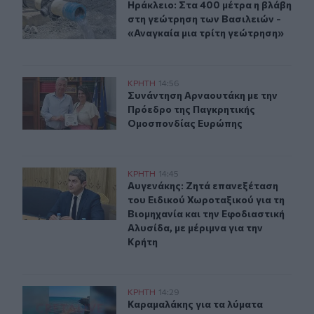
Ηράκλειο: Στα 400 μέτρα η βλάβη σ
Ηράκλειο: Στα 400 μέτρα η βλάβη
στη γεώτρηση των Βασιλειών -
«Αναγκαία μια τρίτη γεώτρηση»
Συνάντηση Αρναουτάκη με την Πρόεδρο της Παγκρητι
ΚΡΗΤΗ
14:56
Συνάντηση Αρναουτάκη με την Πρό
Συνάντηση Αρναουτάκη με την
Πρόεδρο της Παγκρητικής
Ομοσπονδίας Ευρώπης
Αυγενάκης: Ζητά επανεξέταση του Ειδικού Χωροταξικού 
ΚΡΗΤΗ
14:45
Αυγενάκης: Ζητά επανεξέταση του Ε
Αυγενάκης: Ζητά επανεξέταση
του Ειδικού Χωροταξικού για τη
Βιομηχανία και την Εφοδιαστική
Αλυσίδα, με μέριμνα για την
Κρήτη
Καραμαλάκης για τα λύματα δίπλα στον Κούλε: «Το ερώτ
ΚΡΗΤΗ
14:29
Καραμαλάκης για τα λύματα δίπλα σ
Καραμαλάκης για τα λύματα