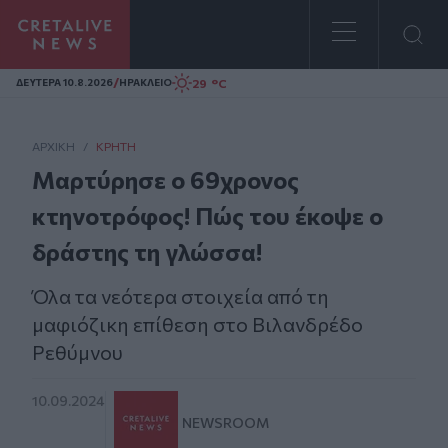
Homepage
/
29 °C
ΔΕΥΤΕΡΑ 10.8.2026
ΗΡΑΚΛΕΙΟ
ΑΡΧΙΚΗ
/
ΚΡΉΤΗ
Μαρτύρησε ο 69χρονος
κτηνοτρόφος! Πώς του έκοψε ο
δράστης τη γλώσσα!
Όλα τα νεότερα στοιχεία από τη
μαφιόζικη επίθεση στο Βιλανδρέδο
Ρεθύμνου
10.09.2024
NEWSROOM