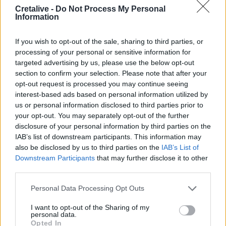
Cretalive -
Do Not Process My Personal
14:35
Information
SkyImpact Challenge: Οι κορυφαίες ιδέες καινοτομίας για
το Νέο Διεθνές Αεροδρόμιο Ηρακλείου
If you wish to opt-out of the sale, sharing to third parties, or
14:29
processing of your personal or sensitive information for
Καραμαλάκης για τα λύματα δίπλα στον Κούλε: «Το
targeted advertising by us, please use the below opt-out
ερώτημα είναι εάν υπάρχει ημερομηνία»
section to confirm your selection. Please note that after your
opt-out request is processed you may continue seeing
interest-based ads based on personal information utilized by
14:28
Αγκίστρι: Ισραηλινοί τουρίστες επιτέθηκαν σε
us or personal information disclosed to third parties prior to
διαδηλωτές που φώναζαν υπέρ της Παλαιστίνης (Βίντεο)
your opt-out. You may separately opt-out of the further
disclosure of your personal information by third parties on the
IAB’s list of downstream participants. This information may
14:18
Δήμος Φαιστού: Τιμούν τους πεσόντες στο Τραχήλι
also be disclosed by us to third parties on the
IAB’s List of
Βοριζίων
Downstream Participants
that may further disclose it to other
third parties.
14:02
Personal Data Processing Opt Outs
Τα μάρμαρα του Παναθηναϊκού Σταδίου θα λάμψουν
ξανά!
I want to opt-out of the Sharing of my
personal data.
Opted In
13:59