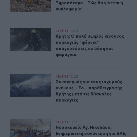
Ξηροπόταμο – Πώς θα γίνεται η
κυκλοφορία
Κρήτη: Ο πολύ υψηλός κίνδυνος πυρκαγιάς "φέρνει" απ
ΚΡΗΤΗ
13:43
Κρήτη: Ο πολύ υψηλός κίνδυνος πυρ
Κρήτη: Ο πολύ υψηλός κίνδυνος
πυρκαγιάς "φέρνει"
απαγορεύσεις σε δάση και
φαράγγια
Συναγερμός για τους ισχυρούς ανέμους – Το... παράδειγ
ΚΡΗΤΗ
13:28
Συναγερμός για τους ισχυρούς ανέμ
Συναγερμός για τους ισχυρούς
ανέμους – Το... παράδειγμα της
Κρήτης μετά τις δύσκολες
πυρκαγιές
Νοσοκομείο Αγ. Νικολάου: Ενημερωτική συνάντηση για 
ΚΡΗΤΗ
13:11
Νοσοκομείο Αγ. Νικολάου: Ενημερω
Νοσοκομείο Αγ. Νικολάου:
Ενημερωτική συνάντηση για ΒΑΕ,