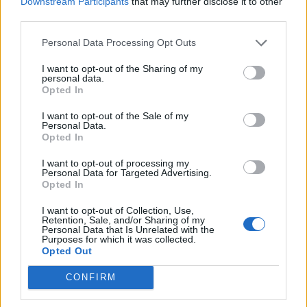
Downstream Participants
that may further disclose it to other
Κυψέλη ανήκει η σορός (photos)
third parties.
Personal Data Processing Opt Outs
14:52
Πνιγμοί στην Ελλάδα: Γιατί κινδυνεύουν περισσότερο οι
I want to opt-out of the Sharing of my
άνω των 60 – Οι οδηγίες για ασφαλές κολύμπι
personal data.
Opted In
14:42
I want to opt-out of the Sale of my
Αλέξης Τσίπρας: Στις 2 Σεπτεμβρίου η παρουσίαση του
Personal Data.
οικονομικού προγράμματος της ΕΛ.Α.Σ.
Opted In
14:37
I want to opt-out of processing my
Personal Data for Targeted Advertising.
ΟΦΗ: Η τρίτη φανέλα για τη νέα σεζόν - «Το πορτοκαλί
Opted In
που κουβαλά την ιστορία μας»
I want to opt-out of Collection, Use,
14:34
Retention, Sale, and/or Sharing of my
Personal Data that Is Unrelated with the
Χαμός με τον Μπρούκλιν Μπέκαμ που έβρασε ζυμαρικά
Purposes for which it was collected.
με θαλασσινό νερό (video)
Opted Out
CONFIRM
14:26
Καλοκαίρι και αλλεργίες: Πότε απαιτείται προσοχή και
ποια συμπτώματα δεν πρέπει να αγνοούμε