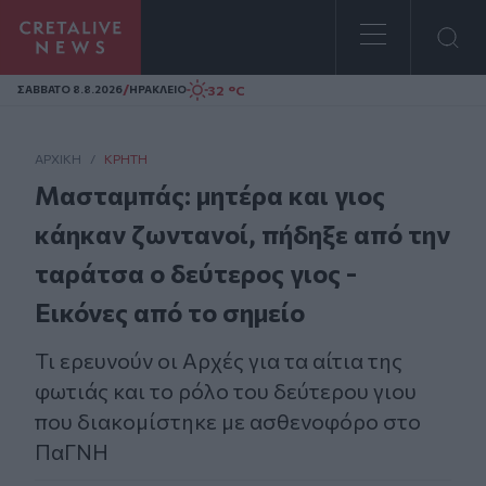
Homepage
/
32 °C
ΣAΒΒΑΤΟ 8.8.2026
ΗΡΑΚΛΕΙΟ
ΑΡΧΙΚΗ
/
ΚΡΉΤΗ
Μασταμπάς: μητέρα και γιος
κάηκαν ζωντανοί, πήδηξε από την
ταράτσα ο δεύτερος γιος -
Εικόνες από το σημείο
Τι ερευνούν οι Αρχές για τα αίτια της
φωτιάς και το ρόλο του δεύτερου γιου
που διακομίστηκε με ασθενοφόρο στο
ΠαΓΝΗ