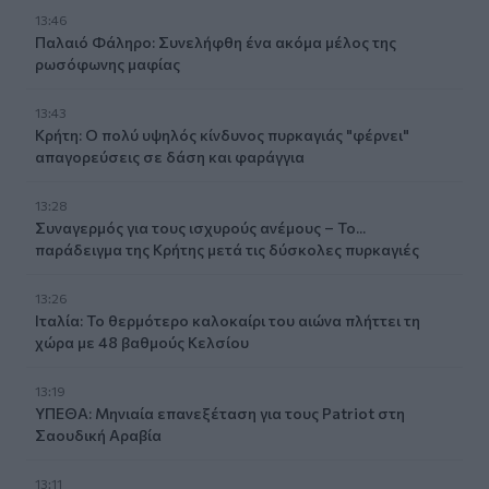
13:46
Παλαιό Φάληρο: Συνελήφθη ένα ακόμα μέλος της
ρωσόφωνης μαφίας
13:43
Κρήτη: Ο πολύ υψηλός κίνδυνος πυρκαγιάς "φέρνει"
απαγορεύσεις σε δάση και φαράγγια
13:28
Συναγερμός για τους ισχυρούς ανέμους – Το...
παράδειγμα της Κρήτης μετά τις δύσκολες πυρκαγιές
13:26
Ιταλία: Το θερμότερο καλοκαίρι του αιώνα πλήττει τη
χώρα με 48 βαθμούς Κελσίου
13:19
ΥΠΕΘΑ: Μηνιαία επανεξέταση για τους Patriot στη
Σαουδική Αραβία
13:11