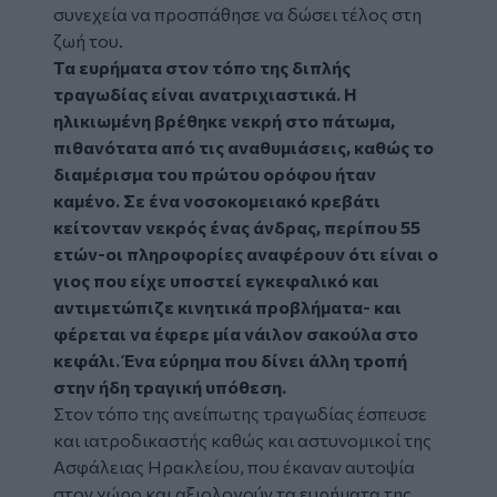
συνεχεία να προσπάθησε να δώσει τέλος στη
ζωή του.
Τα ευρήματα στον τόπο της διπλής
τραγωδίας είναι ανατριχιαστικά. Η
ηλικιωμένη βρέθηκε νεκρή στο πάτωμα,
πιθανότατα από τις αναθυμιάσεις, καθώς το
διαμέρισμα του πρώτου ορόφου ήταν
καμένο. Σε ένα νοσοκομειακό κρεβάτι
κείτονταν νεκρός ένας άνδρας, περίπου 55
ετών-οι πληροφορίες αναφέρουν ότι είναι ο
γιος που είχε υποστεί εγκεφαλικό και
αντιμετώπιζε κινητικά προβλήματα- και
φέρεται να έφερε μία νάιλον σακούλα στο
κεφάλι. Ένα εύρημα που δίνει άλλη τροπή
στην ήδη τραγική υπόθεση.
Στον τόπο της ανείπωτης τραγωδίας έσπευσε
και ιατροδικαστής καθώς και αστυνομικοί της
Ασφάλειας Ηρακλείου, που έκαναν αυτοψία
στον χώρο και αξιολογούν τα ευρήματα της