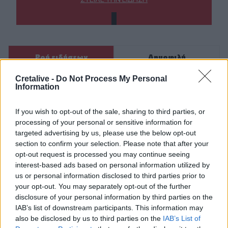
Ροή ειδήσεων
Δημοφιλή
Cretalive -
Do Not Process My Personal
Information
15:21
Λιονέλ Μέσι: Πέθανε ο πατέρας του
If you wish to opt-out of the sale, sharing to third parties, or
15:17
processing of your personal or sensitive information for
Ιός Δυτικού Νείλου: Έως τον Οκτώβριο η έξαρση των
targeted advertising by us, please use the below opt-out
κρουσμάτων - Τα συμπτώματα που δεν πρέπει να
section to confirm your selection. Please note that after your
αγνοήσουμε
opt-out request is processed you may continue seeing
interest-based ads based on personal information utilized by
15:03
us or personal information disclosed to third parties prior to
Άμεση κι αποτελεσματική επέμβαση της πυροσβεστικής
your opt-out. You may separately opt-out of the further
για φωτιά στα Νέα Ρούματα
disclosure of your personal information by third parties on the
IAB’s list of downstream participants. This information may
14:59
also be disclosed by us to third parties on the
IAB’s List of
Θρίλερ στον Λυκαβηττό: Σε 57χρονη γυναίκα από την