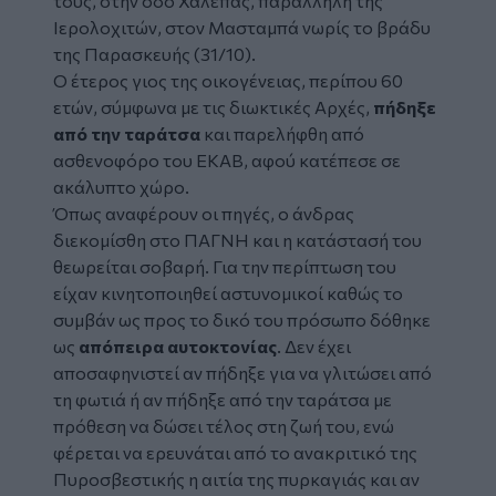
τους, στην οδό Χαλέπας, παράλληλη της
Ιερολοχιτών, στον Μασταμπά νωρίς το βράδυ
της Παρασκευής (31/10).
Ο έτερος γιος της οικογένειας, περίπου 60
ετών, σύμφωνα με τις διωκτικές Αρχές,
πήδηξε
από την ταράτσα
και παρελήφθη από
ασθενοφόρο του ΕΚΑΒ, αφού κατέπεσε σε
ακάλυπτο χώρο.
Όπως αναφέρουν οι πηγές, ο άνδρας
διεκομίσθη στο ΠΑΓΝΗ και η κατάστασή του
θεωρείται σοβαρή. Για την περίπτωση του
είχαν κινητοποιηθεί αστυνομικοί καθώς το
συμβάν ως προς το δικό του πρόσωπο δόθηκε
ως
απόπειρα αυτοκτονίας
. Δεν έχει
αποσαφηνιστεί αν πήδηξε για να γλιτώσει από
τη φωτιά ή αν πήδηξε από την ταράτσα με
πρόθεση να δώσει τέλος στη ζωή του, ενώ
φέρεται να ερευνάται από το ανακριτικό της
Πυροσβεστικής η αιτία της πυρκαγιάς και αν