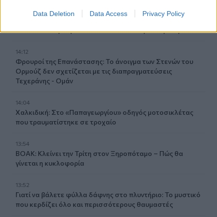
Data Deletion
Data Access
Privacy Policy
14:23
ΟΦΗ: Φουλάρει για sold out στο Σούπερ Καπ με την ΑΕΚ!
14:12
Φρουροί της Επανάστασης: Το άνοιγμα των Στενών του
Ορμούζ δεν σχετίζεται με τις διαπραγματεύσεις
Τεχεράνης - Ομάν
14:04
Χαλκιδική: Στο «Παπαγεωργίου» οδηγός μοτοσικλέτας
που τραυματίστηκε σε τροχαίο
13:54
ΒΟΑΚ: Κλείνει την Τρίτη στον Ξηροπόταμο – Πώς θα
γίνεται η κυκλοφορία
13:52
Γιατί να βάλετε φύλλα δάφνης στο πλυντήριο: Το μυστικό
που κερδίζει όλο και περισσότερους θαυμαστές