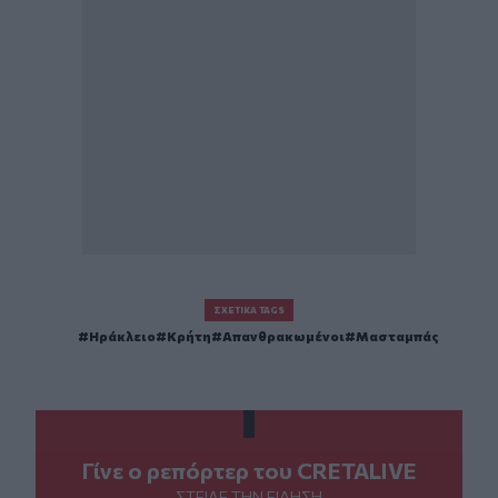
ΣΧΕΤΙΚΆ TAGS
Ηράκλειο
Κρήτη
Απανθρακωμένοι
Μασταμπάς
Γίνε ο ρεπόρτερ του CRETALIVE
ΣΤΕΊΛΕ ΤΗΝ ΕΊΔΗΣΗ