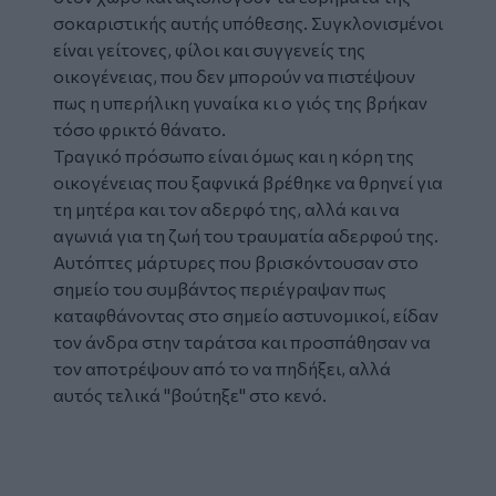
σοκαριστικής αυτής υπόθεσης. Συγκλονισμένοι
είναι γείτονες, φίλοι και συγγενείς της
οικογένειας, που δεν μπορούν να πιστέψουν
πως η υπερήλικη γυναίκα κι ο γιός της βρήκαν
τόσο φρικτό θάνατο.
Τραγικό πρόσωπο είναι όμως και η κόρη της
οικογένειας που ξαφνικά βρέθηκε να θρηνεί για
τη μητέρα και τον αδερφό της, αλλά και να
αγωνιά για τη ζωή του τραυματία αδερφού της.
Αυτόπτες μάρτυρες που βρισκόντουσαν στο
σημείο του συμβάντος περιέγραψαν πως
καταφθάνοντας στο σημείο αστυνομικοί, είδαν
τον άνδρα στην ταράτσα και προσπάθησαν να
τον αποτρέψουν από το να πηδήξει, αλλά
αυτός τελικά "βούτηξε" στο κενό.
Tweet
URL