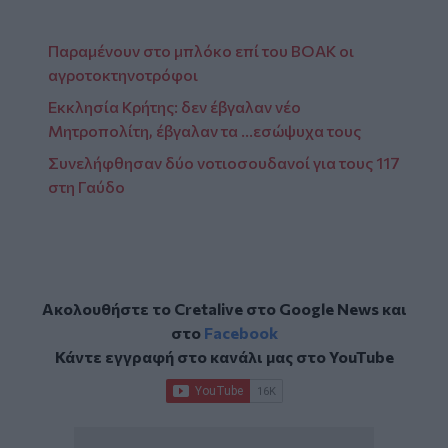
Παραμένουν στο μπλόκο επί του ΒΟΑΚ οι
αγροτοκτηνοτρόφοι
Εκκλησία Κρήτης: δεν έβγαλαν νέο
Μητροπολίτη, έβγαλαν τα …εσώψυχα τους
Συνελήφθησαν δύο νοτιοσουδανοί για τους 117
στη Γαύδο
Ακολουθήστε το Cretalive στο
Google News
και
στο
Facebook
Κάντε εγγραφή στο κανάλι μας στο
YouTube