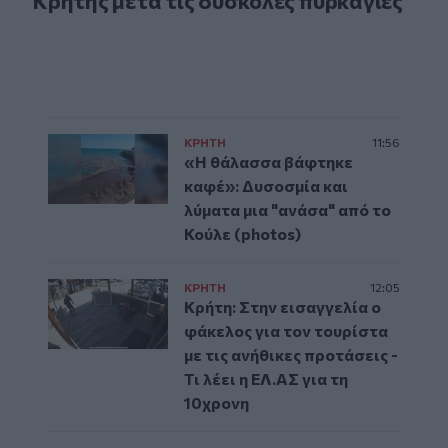
Κρήτης μετά τις δύσκολες πυρκαγιές
ΚΡΗΤΗ
11:56
«Η θάλασσα βάφτηκε
καφέ»: Δυσοσμία και
λύματα μια "ανάσα" από το
Κούλε (photos)
ΚΡΗΤΗ
12:05
Κρήτη: Στην εισαγγελία ο
φάκελος για τον τουρίστα
με τις ανήθικες προτάσεις -
Τι λέει η ΕΛ.ΑΣ για τη
10χρονη