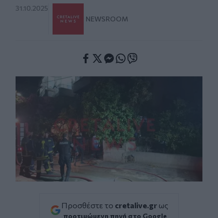
31.10.2025
NEWSROOM
Facebook
Twitter
Messenger
Whatsapp
Viber
Προσθέστε το
cretalive.gr
ως
προτιμώμενη πηγή στο Google