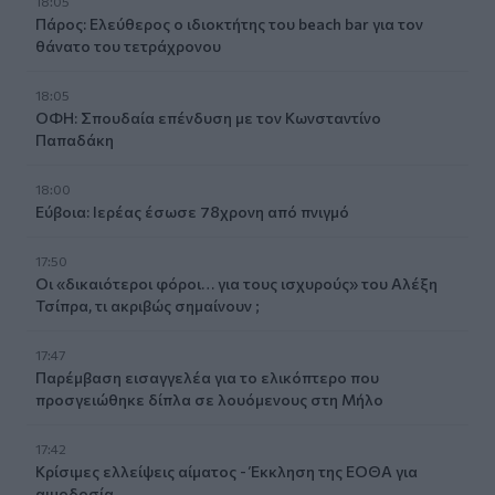
18:05
Πάρος: Ελεύθερος ο ιδιοκτήτης του beach bar για τον
θάνατο του τετράχρονου
18:05
ΟΦΗ: Σπουδαία επένδυση με τον Κωνσταντίνο
Παπαδάκη
18:00
Εύβοια: Ιερέας έσωσε 78χρονη από πνιγμό
17:50
Οι «δικαιότεροι φόροι… για τους ισχυρούς» του Αλέξη
Τσίπρα, τι ακριβώς σημαίνουν ;
17:47
Παρέμβαση εισαγγελέα για το ελικόπτερο που
προσγειώθηκε δίπλα σε λουόμενους στη Μήλο
17:42
Κρίσιμες ελλείψεις αίματος - Έκκληση της ΕΟΘΑ για
αιμοδοσία