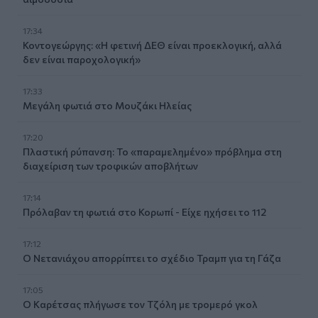
17:34
Κοντογεώργης: «Η φετινή ΔΕΘ είναι προεκλογική, αλλά
δεν είναι παροχολογική»
17:33
Μεγάλη φωτιά στο Μουζάκι Ηλείας
17:20
Πλαστική ρύπανση: Το «παραμελημένο» πρόβλημα στη
διαχείριση των τροφικών αποβλήτων
17:14
Πρόλαβαν τη φωτιά στο Κορωπί - Είχε ηχήσει το 112
17:12
Ο Νετανιάχου απορρίπτει το σχέδιο Τραμπ για τη Γάζα
17:05
Ο Καρέτσας πλήγωσε τον Τζόλη με τρομερό γκολ