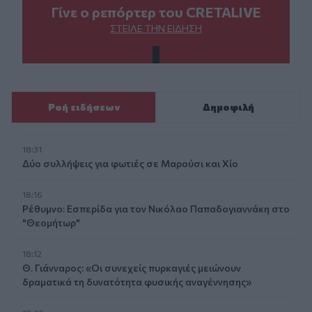
Γίνε ο ρεπόρτερ του CRETALIVE
ΣΤΕΊΛΕ ΤΗΝ ΕΊΔΗΣΗ
Ροή ειδήσεων
Δημοφιλή
18:31
Δύο συλλήψεις για φωτιές σε Μαρούσι και Χίο
18:16
Ρέθυμνο: Εσπερίδα για τον Νικόλαο Παπαδογιαννάκη στο
"Θεομήτωρ"
18:12
Θ. Γιάνναρος: «Οι συνεχείς πυρκαγιές μειώνουν
δραματικά τη δυνατότητα φυσικής αναγέννησης»