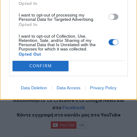
Opted In
I want to opt-out of processing my
Personal Data for Targeted Advertising.
Opted In
I want to opt-out of Collection, Use,
Retention, Sale, and/or Sharing of my
Personal Data that Is Unrelated with the
Purposes for which it was collected.
Opted Out
1
/
8
CONFIRM
Data Deletion
Data Access
Privacy Policy
Ακολουθήστε το Cretalive στο
Google News
και
στο
Facebook
Κάντε εγγραφή στο κανάλι μας στο
YouTube