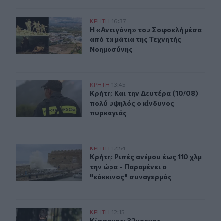
Η «Αντιγόνη» του Σοφοκλή μέσα από τα μάτια της Τεχν
ΚΡΗΤΗ
16:37
Η «Αντιγόνη» του Σοφοκλή μέσα απ
Η «Αντιγόνη» του Σοφοκλή μέσα
από τα μάτια της Τεχνητής
Νοημοσύνης
Κρήτη: Και την Δευτέρα (10/08) πολύ υψηλός ο κίνδυνο
ΚΡΗΤΗ
13:45
Κρήτη: Και την Δευτέρα (10/08) πο
Κρήτη: Και την Δευτέρα (10/08)
πολύ υψηλός ο κίνδυνος
πυρκαγιάς
Κρήτη: Ριπές ανέμου έως 110 χλμ την ώρα - Παραμένει ο
ΚΡΗΤΗ
12:54
Κρήτη: Ριπές ανέμου έως 110 χλμ τη
Κρήτη: Ριπές ανέμου έως 110 χλμ
την ώρα - Παραμένει ο
"κόκκινος" συναγερμός
Κίσσαμος: 32χρονος κατηγορείται για πέντε κλοπές από
ΚΡΗΤΗ
12:15
Κίσσαμος: 32χρονος κατηγορείται γ
Κίσσαμος: 32χρονος