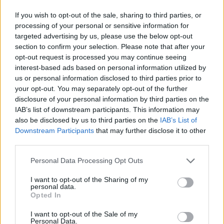
If you wish to opt-out of the sale, sharing to third parties, or
processing of your personal or sensitive information for
targeted advertising by us, please use the below opt-out
section to confirm your selection. Please note that after your
opt-out request is processed you may continue seeing
interest-based ads based on personal information utilized by
us or personal information disclosed to third parties prior to
your opt-out. You may separately opt-out of the further
disclosure of your personal information by third parties on the
IAB’s list of downstream participants. This information may
«Ανθεία 2026»: Έκθεση λουλουδιών στο Πάρκο
also be disclosed by us to third parties on the
IAB’s List of
Γεωργιάδη
Downstream Participants
that may further disclose it to other
third parties.
Σημαντική ημέρα για το λιμάνι του Αγίου
Νικολάου με την ταυτόχρονη άφιξη δύο
Personal Data Processing Opt Outs
κρουαζιερόπλοιων
I want to opt-out of the Sharing of my
Νοσοκομείο Σητείας: Σοβαρές ελλείψεις
personal data.
Opted In
καταγγέλλει η ΠΟΕΔΗΝ – Κλειστή η
Παθολογική Κλινική
I want to opt-out of the Sale of my
Personal Data.