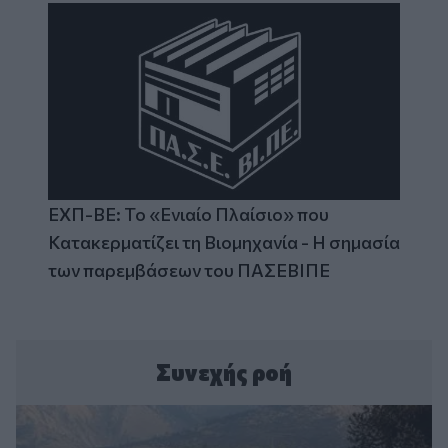
ΕΧΠ-ΒΕ: Το «Ενιαίο Πλαίσιο» που
Κατακερματίζει τη Βιομηχανία - Η σημασία
των παρεμβάσεων του ΠΑΣΕΒΙΠΕ
Συνεχής ροή