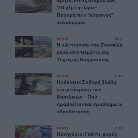
110 χλμ την ώρα -
Παραμένει ο "κόκκινος"
συναγερμός
ΚΡΗΤΗ
16:37
Η «Αντιγόνη» του Σοφοκλή
μέσα από τα μάτια της
Τεχνητής Νοημοσύνης
ΚΡΗΤΗ
11:49
Ηράκλειο: Σοβαρή βλάβη
στη γεώτρηση των
Βασιλειών – Πού
προβλέπονται προβλήματα
υδροδότησης
ΚΡΗΤΗ
11:40
Πανηγύρια: Γλέντι, χορός