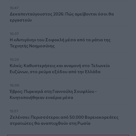
16:47
Δεκαπενταύγουστος 2026: Πώς αμείβονται όσοι θα
εργαστούν
16:37
Η «Αντιγόνη» του Σοφοκλή μέσα από τα μάτια της
Τεχνητής Νοημοσύνης
16:20
Κιλκίς: Καθυστερήσεις και αναμονή στο Τελωνείο
Ευζώνων, στο ρεύμα εξόδου από την Ελλάδα
16:06
Έβρος: Πυρκαγιά στη Γιαννούλη Σουφλίου -
Κινητοποιήθηκαν εναέρια μέσα
15:57
Ζελένσκι: Περισσότεροι από 50.000 Βορειοκορεάτες
στρατιώτες θα αναπτυχθούν στη Ρωσία