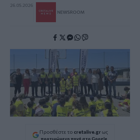
26.05.2026
NEWSROOM
Facebook
Twitter
Messenger
Whatsapp
Viber
Προσθέστε το
cretalive.gr
ως
προτιμώμενη πηγή στο Google