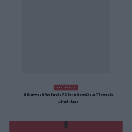
ΣΧΕΤΙΚΆ TAGS
Βιάννος
Μαθητές
Οδική Ασφάλεια
Τροχαία
Ηράκλειο