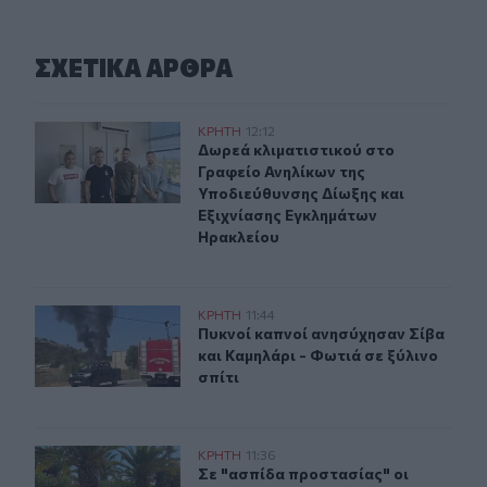
ΣΧΕΤΙΚA AΡΘΡΑ
Δωρεά κλιματιστικού στο Γραφείο Ανηλίκων της Υποδι
ΚΡΗΤΗ
12:12
Δωρεά κλιματιστικού στο Γραφείο 
Δωρεά κλιματιστικού στο
Γραφείο Ανηλίκων της
Υποδιεύθυνσης Δίωξης και
Εξιχνίασης Εγκλημάτων
Ηρακλείου
Φωτιά σε ξύλινο σπίτι κοντά στην Αγία Μαρίνα Φαιστού
ΚΡΗΤΗ
11:44
Πυκνοί καπνοί ανησύχησαν Σίβα και
Πυκνοί καπνοί ανησύχησαν Σίβα
και Καμηλάρι - Φωτιά σε ξύλινο
σπίτι
Σε "ασπίδα προστασίας" οι φοίνικες του Ρεθύμνου απέν
ΚΡΗΤΗ
11:36
Σε "ασπίδα προστασίας" οι φοίνικε
Σε "ασπίδα προστασίας" οι