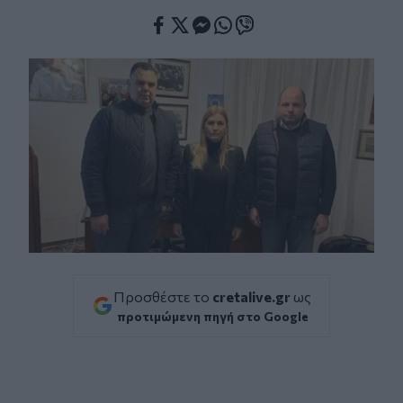
Facebook
Twitter
Messenger
Whatsapp
Viber
Προσθέστε το
cretalive.gr
ως
προτιμώμενη πηγή στο Google