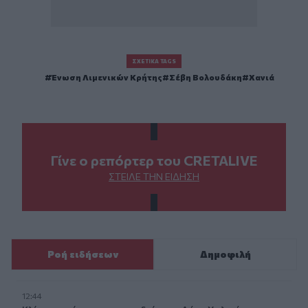
ΣΧΕΤΙΚΆ TAGS
Ένωση Λιμενικών Κρήτης
Σέβη Βολουδάκη
Χανιά
Γίνε ο ρεπόρτερ του CRETALIVE
ΣΤΕΊΛΕ ΤΗΝ ΕΊΔΗΣΗ
Ροή ειδήσεων
Δημοφιλή
12:44