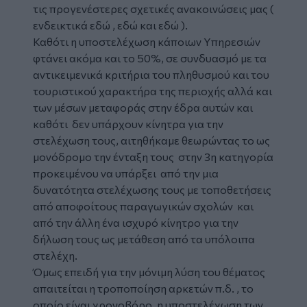
τις προγενέστερες σχετικές ανακοινώσεις μας (
ενδεικτικά εδώ , εδώ και εδώ ).
Καθότι η υποστελέχωση κάποιων Υπηρεσιών
φτάνει ακόμα και το 50%, σε συνδυασμό με τα
αντικειμενικά κριτήρια του πληθυσμού και του
τουριστικού χαρακτήρα της περιοχής αλλά και
των μέσων μεταφοράς στην έδρα αυτών και
καθότι δεν υπάρχουν κίνητρα για την
στελέχωση τους, αιτηθήκαμε θεωρώντας το ως
μονόδρομο την ένταξη τους στην 3η κατηγορία
προκειμένου να υπάρξει από την μια
δυνατότητα στελέχωσης τους με τοποθετήσεις
από αποφοίτους παραγωγικών σχολών και
από την άλλη ένα ισχυρό κίνητρο για την
δήλωση τους ως μετάθεση από τα υπόλοιπα
στελέχη.
Όμως επειδή για την μόνιμη λύση του θέματος
απαιτείται η τροποποίηση αρκετών π.δ. , το
οποίο είναι χρονοβόρο, η υποστελέχωση των