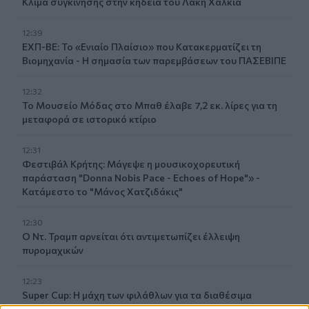
Κλίμα συγκίνησης στην κηδεία του Λάκη Χαλκιά
12:39
ΕΧΠ-ΒΕ: Το «Ενιαίο Πλαίσιο» που Κατακερματίζει τη
Βιομηχανία - Η σημασία των παρεμβάσεων του ΠΑΣΕΒΙΠΕ
12:32
Το Μουσείο Μόδας στο Μπαθ έλαβε 7,2 εκ. λίρες για τη
μεταφορά σε ιστορικό κτίριο
12:31
Φεστιβάλ Κρήτης: Μάγεψε η μουσικοχορευτική
παράσταση "Donna Nobis Pace - Echoes of Hope"» -
Κατάμεστο το "Μάνος Χατζιδάκις"
12:30
Ο Ντ. Τραμπ αρνείται ότι αντιμετωπίζει έλλειψη
πυρομαχικών
12:23
Super Cup: Η μάχη των φιλάθλων για τα διαθέσιμα
εισιτήρια!