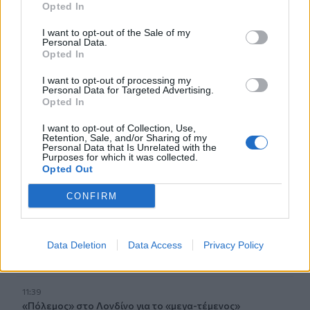
Opted In
myAGRO της ΑΑΔΕ
I want to opt-out of the Sale of my
Personal Data.
11:54
Opted In
Η «Άρρητη Σάρκα» ταξιδεύει στο Μουσείο Σύγχρονης
Τέχνης Χανίων
I want to opt-out of processing my
Personal Data for Targeted Advertising.
11:46
Opted In
Οι νιγηριανές δυνάμεις ασφαλείας διέσωσαν 308 θύματα
I want to opt-out of Collection, Use,
απαγωγής
Retention, Sale, and/or Sharing of my
Personal Data that Is Unrelated with the
Purposes for which it was collected.
11:44
Opted Out
Πυκνοί καπνοί ανησύχησαν Σίβα και Καμηλάρι - Φωτιά σε
ξύλινο σπίτι
CONFIRM
11:40
"Οι καθυστερήσεις στις πτήσεις δεν είναι πια
Data Deletion
Data Access
Privacy Policy
συγκυριακές - Είναι διαρθρωτικό πρόβλημα που πλήττει
τον ελληνικό τουρισμό"
11:39
«Πόλεμος» στο Λονδίνο για το «μεγα-τέμενος»