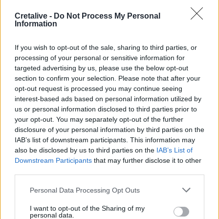
Cretalive -
Do Not Process My Personal
12:22
Information
ΥΠΠΟ: Αυτοψία της Λ. Μενδώνη στα Αιγόσθενα για τις
επιπτώσεις της πυρκαγιάς
If you wish to opt-out of the sale, sharing to third parties, or
processing of your personal or sensitive information for
12:14
targeted advertising by us, please use the below opt-out
Μυστράς: «Αγαπούσε παθολογικά τους γονείς του» λέει
section to confirm your selection. Please note that after your
ο δικηγόρος του 55χρονου που έκρυβε το πτώμα του
opt-out request is processed you may continue seeing
πατέρα του σε καταψύκτη
interest-based ads based on personal information utilized by
us or personal information disclosed to third parties prior to
12:12
your opt-out. You may separately opt-out of the further
Δωρεά κλιματιστικού στο Γραφείο Ανηλίκων της
disclosure of your personal information by third parties on the
Υποδιεύθυνσης Δίωξης και Εξιχνίασης Εγκλημάτων
IAB’s list of downstream participants. This information may
Ηρακλείου
also be disclosed by us to third parties on the
IAB’s List of
Downstream Participants
that may further disclose it to other
12:03
third parties.
Σέρρες: Όλα τα σενάρια εξετάζονται για την στυγερή
δολοφονία του 68χρονου
Personal Data Processing Opt Outs
11:56
I want to opt-out of the Sharing of my
personal data.
Αγροτικές ενισχύσεις: Σε λειτουργία η νέα πλατφόρμα