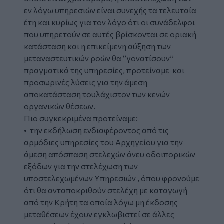
εν λόγω υπηρεσιών είναι συνεχής τα τελευταία
έτη και κυρίως για τον λόγο ότι οι συνάδελφοι
που υπηρετούν σε αυτές βρίσκονται σε οριακή
κατάσταση και η επικείμενη αύξηση των
μεταναστευτικών ροών θα ‘’γονατίσουν’’
πραγματικά της υπηρεσίες, προτείναμε και
προσωρινές λύσεις για την άμεση
αποκατάσταση τουλάχιστον των κενών
οργανικών θέσεων.
Πιο συγκεκριμένα προτείναμε:
• την εκδήλωση ενδιαφέροντος από τις
αρμόδιες υπηρεσίες του Αρχηγείου για την
άμεση απόσπαση στελεχών άνευ οδοιπορικών
εξόδων για την στελέχωση των
υποστελεχωμένων Υπηρεσιών , όπου φρονούμε
ότι θα ανταποκριθούν στελέχη με καταγωγή
από την Κρήτη τα οποία λόγω μη έκδοσης
μεταθέσεων έχουν εγκλωβιστεί σε άλλες