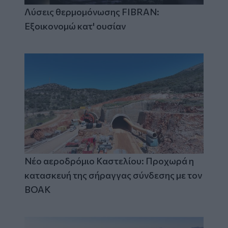
Λύσεις θερμομόνωσης FIBRAN:
Εξοικονομώ κατ' ουσίαν
Νέο αεροδρόμιο Καστελίου: Προχωρά η
κατασκευή της σήραγγας σύνδεσης με τον
ΒΟΑΚ