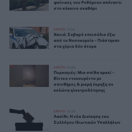
φοίνικες του Ρεθύμνου απέναντι
στο κόκκινο σκαθάρι
Χανιά: Σοβαρό επεισόδιο έξω από το Νοσοκομείο - Πιά
ΚΡΗΤΗ
11:04
Χανιά: Σοβαρό επεισόδιο έξω από 
Χανιά: Σοβαρό επεισόδιο έξω
από το Νοσοκομείο - Πιάστηκαν
στα χέρια δύο άτομα
Πυρκαγιές: Μια σπίθα αρκεί - Βίντεο ντοκουμέντο με σ
ΚΡΗΤΗ
10:49
Πυρκαγιές: Μια σπίθα αρκεί - Βίντ
Πυρκαγιές: Μια σπίθα αρκεί -
Βίντεο ντοκουμέντο με
σπινθήρες & μικρή έκρηξη σε
κολώνα ηλεκτροδότησης
Λασίθι: Η νέα Διοίκηση του Συλλόγου Ιδιωτικών Υπαλλ
ΚΡΗΤΗ
10:34
Λασίθι: Η νέα Διοίκηση του Συλλόγ
Λασίθι: Η νέα Διοίκηση του
Συλλόγου Ιδιωτικών Υπαλλήλων