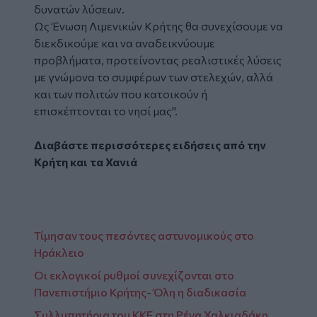
δυνατών λύσεων.
Ως Ένωση Λιμενικών Κρήτης θα συνεχίσουμε να
διεκδικούμε και να αναδεικνύουμε
προβλήματα, προτείνοντας ρεαλιστικές λύσεις
με γνώμονα το συμφέρων των στελεχών, αλλά
και των πολιτών που κατοικούν ή
επισκέπτονται το νησί μας".
Διαβάστε περισσότερες ειδήσεις από την
Κρήτη
και τα
Χανιά
Τίμησαν τους πεσόντες αστυνομικούς στο
Ηράκλειο
Οι εκλογικοί ρυθμοί συνεχίζονται στο
Πανεπιστήμιο Κρήτης- Όλη η διαδικασία
Συλλυπητήρια του ΚΚΕ στη Ρένα Χαλκιαδάκη