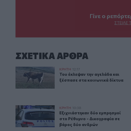
Γίνε ο ρεπόρτ
ΣΤΕΊΛΕ 
ΣΧΕΤΙΚA AΡΘΡΑ
Πόμπια: Του έκλεψαν την αγελάδα και ξέσπασε στα κ
ΚΡΗΤΗ
12:17
Του έκλεψαν την αγελάδα και ξέ
Του έκλεψαν την αγελάδα και
ξέσπασε στα κοινωνικά δίκτυα
Εξιχνιάστηκαν δύο εμπρησμοί στο Ρέθυμνο - Δικογρ
ΚΡΗΤΗ
10:38
Εξιχνιάστηκαν δύο εμπρησμοί στ
Εξιχνιάστηκαν δύο εμπρησμοί
στο Ρέθυμνο - Δικογραφία σε
βάρος δύο ανδρών