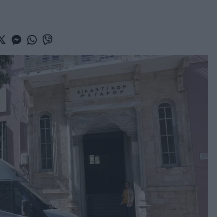
book
witter
Messenger
Whatsapp
Viber