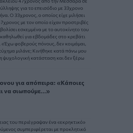
ακλείου
47χρονος από την
Μεσσαρά
σε
ύλληψης για το επεισόδιο με 33χρονο
ήνα. Ο 33χρονος, ο οποίος είχε μιλήσει
 47χρονος με τον οποίο είχαν προστριβές
μβολίσει εσκεμμένα με το αυτοκίνητο του
 καθηλωθεί για εβδομάδες στο κρεβάτι
 «
Έχω φοβερούς πόνους, δεν κοιμάμαι,
ατύχημα μιλάνε; Κινήθηκε κατά πάνω μου
μη ψυχολογική κατάσταση και δεν ξέρω
για απόπειρα: «Κάποιες φορές καλό είναι να σιωπούμε...»
ονου για απόπειρα: «Κάποιες
ι να σιωπούμε...»
νειας του περιέγραψαν ένα «εκρηκτικό»
ούμενος συμπεριφέρεται με προκλητικό