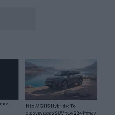
ίσιο»
Νέο MG HS Hybrid+: Το
οικογενειακό SUV των 224 ίππων