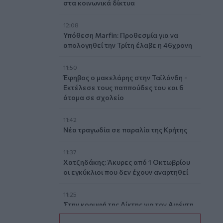
στα κοινωνικά δίκτυα
12:08
Υπόθεση Marfin: Προθεσμία για να
απολογηθεί την Τρίτη έλαβε η 46χρονη
11:50
Έφηβος ο μακελάρης στην Ταϊλάνδη -
Εκτέλεσε τους παππούδες του και 6
άτομα σε σχολείο
11:42
Νέα τραγωδία σε παραλία της Κρήτης
11:37
Χατζηδάκης: Άκυρες από 1 Οκτωβρίου
οι εγκύκλιοι που δεν έχουν αναρτηθεί
11:25
Στην κορυφή της Δίκτης για τον Αφέντη
Χριστό - Εκεί όπου η πίστη συναντά την