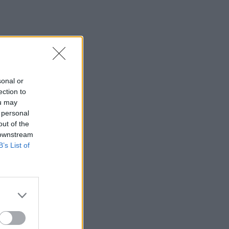
έχουν τεράστιο οικονομικό κόστος
10:38
Εξιχνιάστηκαν δύο εμπρησμοί στο
Ρέθυμνο - Δικογραφία σε βάρος δύο
ανδρών
sonal or
10:36
ection to
Εκ περιτροπής η κυκλοφορία έξω από
ou may
το ΙΤΕ λόγω των έργων για το νέο
 personal
πεζοδρόμιο (video)
out of the
 downstream
10:26
B’s List of
Στα Χανιά ο Κυριάκος Μητσοτάκης
10:17
Προσοχή! Ο ΕΦΚΑ… δαγκώνει τους
ανυποψίαστους πολίτες!
10:15
Καστέλι: Υπογραφές για τα συστήματα