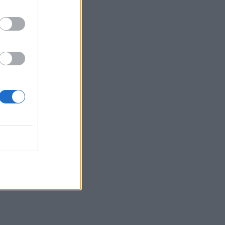
αεροναυτιλίας του νέου αεροδρομίου -
"Στόχος τον Νοέμβριο του 2028 να
λειτουργεί"
10:09
Η μεγάλη αλλαγή στις συσκευασίες: Τι
αλλάζει στην ΕΕ από τις 12 Αυγούστου
10:07
Τι θα δούμε στα Κηποθέατρα
Ηρακλείου το Σαββατοκύριακο
10:00
«Το Δικαίωμα» γίνεται λογοτεχνία: Ο
Δήμος Αγίου Νικολάου προκηρύσσει
τον 33ο Πανελλήνιο Λογοτεχνικό
Διαγωνισμό
09:57
Κέιτι Πέρι και Τζάστιν Τριντό αχώριστοι
στις διακοπές τους στην Ελλάδα