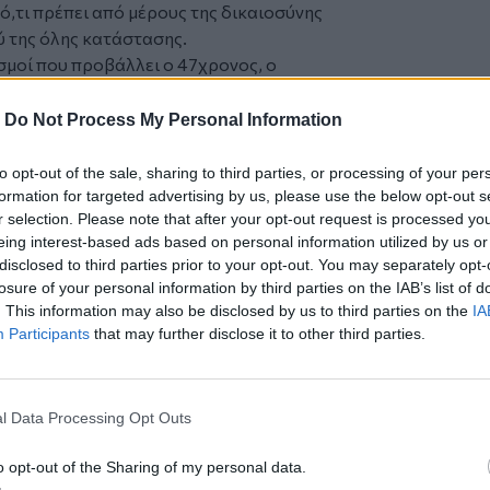
ι ό,τι πρέπει από μέρους της δικαιοσύνης
 της όλης κατάστασης.
ισμοί που προβάλλει ο 47χρονος, ο
ηγορία, υποστηρίζοντας ότι τα όσα
 Κατά τον ίδιο, υπήρξε ένα λεκτικό
-
Do Not Process My Personal Information
όπο στην οργή και πήγε να φύγει. Ο
ατά τους ισχυρισμούς του, ίσως κατά την
to opt-out of the sale, sharing to third parties, or processing of your per
ο του καταγγέλλοντα και να τον
formation for targeted advertising by us, please use the below opt-out s
r selection. Please note that after your opt-out request is processed y
α ατύχημα και παραπέμπει στην κατάθεση
eing interest-based ads based on personal information utilized by us or
ίνεται λόγος για τροχαίο.
disclosed to third parties prior to your opt-out. You may separately opt-
από την
Κρήτη
και το
Ηράκλειο
losure of your personal information by third parties on the IAB’s list of
. This information may also be disclosed by us to third parties on the
IA
Participants
that may further disclose it to other third parties.
των στον δρόμο προς αεροδρόμιο
l Data Processing Opt Outs
Κρήτη
τη
o opt-out of the Sharing of my personal data.