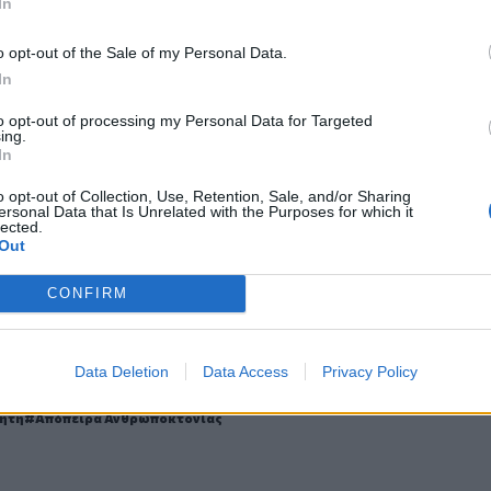
In
o opt-out of the Sale of my Personal Data.
In
ο
Google News
και στο
Facebook
to opt-out of processing my Personal Data for Targeted
ing.
κανάλι μας στο
YouTube
In
o opt-out of Collection, Use, Retention, Sale, and/or Sharing
ersonal Data that Is Unrelated with the Purposes for which it
lected.
Out
CONFIRM
Data Deletion
Data Access
Privacy Policy
ΙΚΆ TAGS
ήτη
Απόπειρα Ανθρωποκτονίας