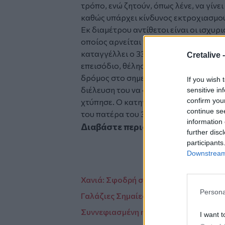
τρόπο, ενώ ζητούν, όπως λένε, να γίνε
καθώς υπάρχει κίνδυνος εκτροχιασμού
Εκ διαμέτρου αντίθετοι είναι οι ισχυρ
οποίος αρνείται την αποδιδόμενη κατ
καταγγέλλει ο 33χρονος είναι αβάσιμα.
Cretalive 
επεισόδιο, θέλησε, ωστόσο, να δώσει τ
δρόμος στο σημείο είναι στενός και, κ
If you wish 
διέλευση του να «βρήκε» το αυτοκίνητ
sensitive in
confirm you
χτύπησε. Ο κατηγορούμενος μιλάει γι
continue se
του πατέρα του 33χρονου στην οποία γ
information 
Διαβάστε περισσότερες ειδήσεις 
further disc
participants
Downstream 
Χανιά: Σφοδρή σύγκρουση δυο οχημά
Persona
Γαλάζιες Σημαίες: Νέα πρωτιά για την 
Συννεφιασμένη η Παρασκευή στην Κρή
I want t