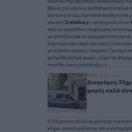
ενώπιον της αρμόδιας ανακρίτριας
Ηρ
βάρος του οποίου εκδόθηκε ένταλμα σ
συντοπίτη του, πριν από περίπου ένα μ
και στο
Cretalive
.
gr
, κατήγγειλε ότι ο
από το παρελθόν, επιχείρησε να τον ε
με αποτέλεσμα να τραυματιστεί και να
λίγο πριν τον γάμο του, στις 12 Ιουνίου.
με πιάνουν κρίσεις πανικού. Για ποιο 
με πρόθεση δύο φορές. Είμαι σε άσχη
ποια θα είναι η κατάληξη…».
Δικηγόρος 33χρονου 
ΚΡΗΤΗ
13.05.2026
Δικηγόρος 33χρ
φορές καλό είνα
Ο 33χρονος αλλά και μέλη της οικογέ
κλίμα, υποστηρίζοντας ότι ο κατηγορ