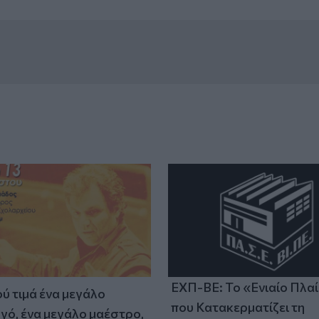
ΕΧΠ-ΒΕ: Το «Ενιαίο Πλα
ύ τιμά ένα μεγάλο
που Κατακερματίζει τη
γό, ένα μεγάλο μαέστρο,