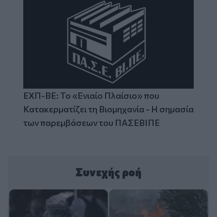
ΕΧΠ-ΒΕ: Το «Ενιαίο Πλαίσιο» που
Κατακερματίζει τη Βιομηχανία - Η σημασία
των παρεμβάσεων του ΠΑΣΕΒΙΠΕ
Συνεχής ροή