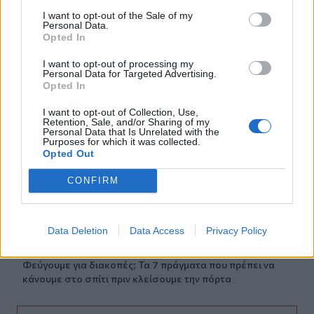
07:00
I want to opt-out of the Sale of my
Personal Data.
Αντί για καφέ: Τρία ροφήματα για άμεσο "ξύπνημα" και
Opted In
ενέργεια που διαρκεί
I want to opt-out of processing my
06:55
Personal Data for Targeted Advertising.
Opted In
Πυρκαγιές: «Πολύ υψηλός» ο κίνδυνος και σήμερα στην
Κρήτη - Δείτε χάρτη
I want to opt-out of Collection, Use,
Retention, Sale, and/or Sharing of my
Personal Data that Is Unrelated with the
06:44
Purposes for which it was collected.
Σητεία: Καλύτερη η εικόνα με την φωτιά στα Αχλάδια -
Opted Out
Βίντεο
CONFIRM
06:21
Το αφράτο και κρεμώδες νηστίσιμο παγωτό βανίλια,
χωρίς παγωτομηχανή
Data Deletion
Data Access
Privacy Policy
05:41
Φεύγουμε για διακοπές; Τα 7 πράγματα που πρέπει να
κάνουμε στο σπίτι πριν κλείσουμε την πόρτα