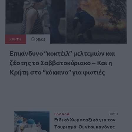
ΚΡΗΤΗ
08:05
Επικίνδυνο “κοκτέιλ” μελτεμιών και
ζέστης το Σαββατοκύριακο – Και η
Κρήτη στο “κόκκινο” για φωτιές
ΕΛΛAΔΑ
08:18
Ειδικό Χωροταξικό για τον
Τουρισμό: Οι νέοι κανόνες