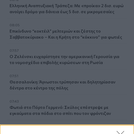
Ελληνική Αναπτυξιακή Τράπεζα: Με «προίκα» 2 δισ. ευρώ
ανοίγει δρόμο για δάνεια έως 5 δισ. σε μικρομεσαίες
08:05
Επικίνδυνο “κοκτέιλ” μελτεμιών και ζέστης το
Σαββατοκύριακο – Και η Κρήτη στο “κόκκινο” για φωτιές
07:57
Ο Ζελένσκι ευχαρίστησε την αμερικανική Γερουσία για
το νομοσχέδιο επιβολής κυρώσεων στη Ρωσία
07:51
Θεσσαλονίκη: Άγνωστοι τρύπησαν και δηλητηρίασαν
δέντρα στο κέντρο της πόλης
07:43
Φωτιά στο Πόρτο Γερμενό: Σκύλος επέστρεψε με
εγκαύματα στα πόδια στο σπίτι που τον φρόντιζαν
07:36
Στήριξη Τραμπ στον νέο πρόεδρο της Κολομβίας με