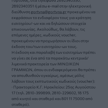
Γόρτυνας, στα τηλέφωνα 2892340350,
2892340351 ή μέσω e-mail στην ηλεκτρονική
διεύθυνση
gortyna@gortyna.gr
προκειμένου να
εκφράσουν το ενδιαφέρον τους για κράτηση
εισιτηρίου/-ων και να δηλώσουν στοιχεία
επικοινωνίας. Ακολούθως, θα λάβουν, τις
επόμενες ημέρες, κωδικούς voucher,
προκειμένου να προχωρήσουν οι ίδιοι στην
έκδοση του/των εισιτηρίου-ων τους.
Η έκδοση και παραλαβή των εισιτηρίων πρέπει
να γίνει σε ένα από τα παρακάτω κεντρικά/
λιμενικά πρακτορεία των ΜΙΝΩΙΚΩΝ
ΓΡΑΜΜΩΝ, όπου οι ενδιαφερόμενοι θα πρέπει
να απευθυνθούν εγκαίρως, αμέσως μόλις
λάβουν τους εκπτωτικούς κωδικούς (voucher):
∙ Πρακτορείο Κ.Γ. Ηρακλείου: 25ης Αυγούστου
17 (τηλ. 2810-399899, 2810-229602, 18 175
από κινητό και σταθερό και 801 11 75000 από
σταθερό).