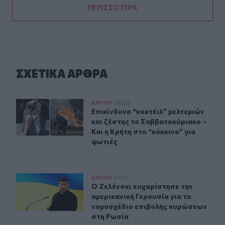
ΠΕΡΙΣΣΟΤΕΡΑ
ΣΧΕΤΙΚA AΡΘΡΑ
Επικίνδυνο “κοκτέιλ” μελτεμιών και ζέστης το Σαββατοκ
ΚΡΗΤΗ
08:05
Επικίνδυνο “κοκτέιλ” μελτεμιών και
Επικίνδυνο “κοκτέιλ” μελτεμιών
και ζέστης το Σαββατοκύριακο –
Και η Κρήτη στο “κόκκινο” για
φωτιές
Ο Ζελένσκι ευχαρίστησε την αμερικανική Γερουσία για
ΚΡΗΤΗ
07:57
Ο Ζελένσκι ευχαρίστησε την αμερικ
Ο Ζελένσκι ευχαρίστησε την
αμερικανική Γερουσία για το
νομοσχέδιο επιβολής κυρώσεων
στη Ρωσία