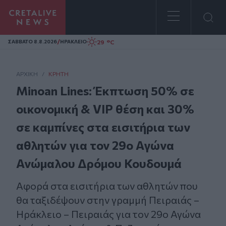
Homepage
/
29 °C
ΣAΒΒΑΤΟ 8.8.2026
ΗΡΑΚΛΕΙΟ
ΑΡΧΙΚΗ
/
ΚΡΉΤΗ
Minoan Lines: Έκπτωση 50% σε
οικονομική & VIP θέση και 30%
σε καμπίνες στα εισιτήρια των
αθλητών για τον 29ο Αγώνα
Ανώμαλου Δρόμου Κουδουμά
Αφορά στα εισιτήρια των αθλητών που
θα ταξιδέψουν στην γραμμή Πειραιάς –
Ηράκλειο – Πειραιάς για τον 29ο Αγώνα