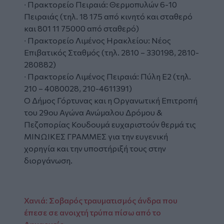
∙ Πρακτορείο Πειραιά: Θερμοπυλών 6-10
Πειραιάς (τηλ. 18 175 από κινητό και σταθερό
και 801 11 75000 από σταθερό)
∙ Πρακτορείο Λιμένος Ηρακλείου: Νέος
Επιβατικός Σταθμός (τηλ. 2810 – 330198, 2810-
280882)
∙ Πρακτορείο Λιμένος Πειραιά: Πύλη Ε2 (τηλ.
210 – 4080028, 210-4611391)
Ο Δήμος Γόρτυνας και η Οργανωτική Επιτροπή
του 29ου Αγώνα Ανώμαλου Δρόμου &
Πεζοπορίας Κουδουμά ευχαριστούν θερμά τις
ΜΙΝΩΙΚΕΣ ΓΡΑΜΜΕΣ για την ευγενική
χορηγία και την υποστήριξή τους στην
διοργάνωση.
Χανιά: Σοβαρός τραυματισμός άνδρα που
έπεσε σε ανοιχτή τρύπα πίσω από το