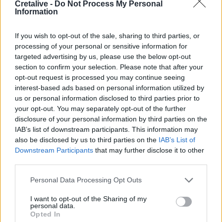
Cretalive -
Do Not Process My Personal
«βοήθεια» 1 δισ. δολαρίων
Information
07:29
If you wish to opt-out of the sale, sharing to third parties, or
Τα πρωτοσέλιδα των εφημερίδων
processing of your personal or sensitive information for
targeted advertising by us, please use the below opt-out
07:22
section to confirm your selection. Please note that after your
Βραζιλία: Σε χαμηλό δεκαετίας η αποψίλωση του
opt-out request is processed you may continue seeing
Αμαζονίου – Μειώθηκε κατά 37%
interest-based ads based on personal information utilized by
us or personal information disclosed to third parties prior to
07:15
your opt-out. You may separately opt-out of the further
ΑΑΔΕ: Ανοιχτό το σύστημα Ενιαίας Αίτησης Ενίσχυσης
disclosure of your personal information by third parties on the
2025 – Μέχρι πότε μπορούν να γίνουν διορθώσεις
IAB’s list of downstream participants. This information may
also be disclosed by us to third parties on the
IAB’s List of
07:07
Downstream Participants
that may further disclose it to other
Τέσσερις ασκήσεις σε όρθια στάση που μετά τα 60
third parties.
ενδυναμώνουν τους γλουτούς καλύτερα από τα squats -
Βίντεο
Personal Data Processing Opt Outs
I want to opt-out of the Sharing of my
07:06
personal data.
Εορτολόγιο: Ποιοι γιορτάζουν σήμερα 8 Αυγούστου
Opted In