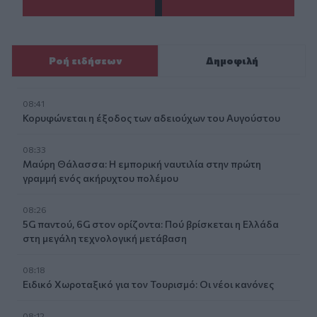
Ροή ειδήσεων
Δημοφιλή
08:41
Κορυφώνεται η έξοδος των αδειούχων του Αυγούστου
08:33
Μαύρη Θάλασσα: Η εμπορική ναυτιλία στην πρώτη
γραμμή ενός ακήρυχτου πολέμου
08:26
5G παντού, 6G στον ορίζοντα: Πού βρίσκεται η Ελλάδα
στη μεγάλη τεχνολογική μετάβαση
08:18
Ειδικό Χωροταξικό για τον Τουρισμό: Οι νέοι κανόνες
08:12