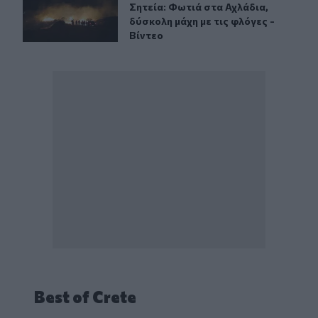
Σητεία: Φωτιά στα Αχλάδια, δύσκολη
Σητεία: Φωτιά στα Αχλάδια,
δύσκολη μάχη με τις φλόγες -
Βίντεο
Best of Crete