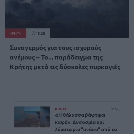
ΚΡΗΤΗ
13:28
Συναγερμός για τους ισχυρούς
ανέμους – Το... παράδειγμα της
Κρήτης μετά τις δύσκολες πυρκαγιές
ΚΡΗΤΗ
11:56
«Η θάλασσα βάφτηκε
καφέ»: Δυσοσμία και
λύματα μια "ανάσα" από το