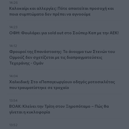
14:26
Καλοκαίρι και αλλεργίες: Πότε απαιτείται προσοχή και
ποια συμπτώματα δεν πρέπει να αγνοούμε
14:23
ΟΦΗ: Φουλάρει για sold out στο Σούπερ Καπ με την ΑΕΚ!
14:12
Φρουροί της Επανάστασης: Το άνοιγμα των Στενών του
Ορμούζ δεν σχετίζεται με τις διαπραγματεύσεις
Τεχεράνης - Ομάν
14:04
Χαλκιδική: Στο «Παπαγεωργίου» οδηγός μοτοσικλέτας
που τραυματίστηκε σε τροχαίο
13:54
ΒΟΑΚ: Κλείνει την Τρίτη στον Ξηροπόταμο – Πώς θα
γίνεται η κυκλοφορία
13:52