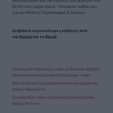
Αναγνώπουλο για την πρόοδο των μελετών του
ΒΟΑΚ στο τμήμα Χανιά - Κίσσαμος καθώς και
για την Μελέτη Παράκαμψης Κισσάμου.
Διαβάστε περισσότερες ειδήσεις από
την
Κρήτη
και τα
Χανιά
Λέκκας από Ηράκλειο: «Δεν κινδυνεύει η Κρήτη
από τους σεισμούς στη Σαντορίνη»- video
Μεταφέρεται το Γραφείο πολιτικών γάμων του
Δήμου Ηρακλείου
Συνεδριάζει αύριο η Δημοτική Επιτροπή του
Δήμου Βιάννου