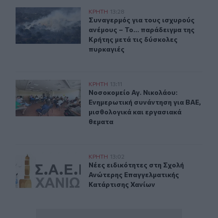
Συναγερμός για τους ισχυρούς ανέμους – Το... παράδειγ
ΚΡΗΤΗ
13:28
Συναγερμός για τους ισχυρούς ανέμ
Συναγερμός για τους ισχυρούς
ανέμους – Το... παράδειγμα της
Κρήτης μετά τις δύσκολες
πυρκαγιές
Νοσοκομείο Αγ. Νικολάου: Ενημερωτική συνάντηση για 
ΚΡΗΤΗ
13:11
Νοσοκομείο Αγ. Νικολάου: Ενημερω
Νοσοκομείο Αγ. Νικολάου:
Ενημερωτική συνάντηση για ΒΑΕ,
μισθολογικά και εργασιακά
θεματα
Νέες ειδικότητες στη Σχολή Ανώτερης Επαγγελματικής
ΚΡΗΤΗ
13:02
Νέες ειδικότητες στη Σχολή Ανώτε
Νέες ειδικότητες στη Σχολή
Ανώτερης Επαγγελματικής
Κατάρτισης Χανίων