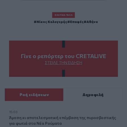
ΣΧΕΤΙΚΆ TAGS
Νίκος Καλογερής
Επαφές
Αθήνα
Γίνε ο ρεπόρτερ του CRETALIVE
ΣΤΕΊΛΕ ΤΗΝ ΕΊΔΗΣΗ
Ροή ειδήσεων
Δημοφιλή
15:03
Άμεση κι αποτελεσματική επέμβαση της πυροσβεστικής
για φωτιά στα Νέα Ρούματα