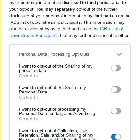
Σαουδική Αραβία
us or personal information disclosed to third parties prior to
your opt-out. You may separately opt-out of the further
13:11
disclosure of your personal information by third parties on the
Νοσοκομείο Αγ. Νικολάου: Ενημερωτική συνάντηση για
IAB’s list of downstream participants. This information may
ΒΑΕ, μισθολογικά και εργασιακά θεματα
also be disclosed by us to third parties on the
IAB’s List of
Downstream Participants
that may further disclose it to other
13:03
third parties.
Βίντεο: Μεθυσμένη σκότωσε νύφη λίγες ώρες μετά τον
γάμο της στη Νότια Καρολίνα
Personal Data Processing Opt Outs
I want to opt-out of the Sharing of my
13:02
personal data.
Νέες ειδικότητες στη Σχολή Ανώτερης Επαγγελματικής
Opted In
Κατάρτισης Χανίων
I want to opt-out of the Sale of my
Personal Data.
Opted In
ΠΕΡΙΣΣΟΤΕΡΑ
I want to opt-out of processing my
Personal Data for Targeted Advertising.
Opted In
I want to opt-out of Collection, Use,
Retention, Sale, and/or Sharing of my
Personal Data that Is Unrelated with the