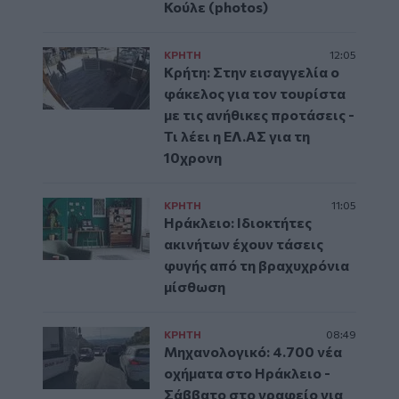
Κούλε (photos)
ΚΡΗΤΗ
12:05
Κρήτη: Στην εισαγγελία ο
φάκελος για τον τουρίστα
με τις ανήθικες προτάσεις -
Τι λέει η ΕΛ.ΑΣ για τη
10χρονη
ΚΡΗΤΗ
11:05
Ηράκλειο: Ιδιοκτήτες
ακινήτων έχουν τάσεις
φυγής από τη βραχυχρόνια
μίσθωση
ΚΡΗΤΗ
08:49
Μηχανολογικό: 4.700 νέα
οχήματα στο Ηράκλειο -
Σάββατο στο γραφείο για