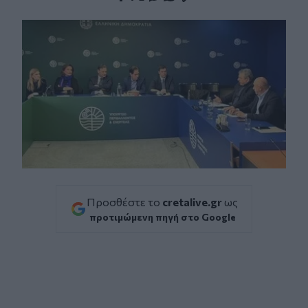
Facebook
Twitter
Messenger
Whatsapp
Viber
Προσθέστε το
cretalive.gr
ως
προτιμώμενη πηγή στο Google