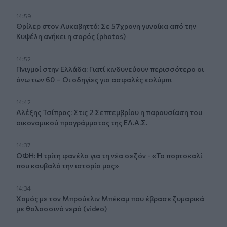
14:59
Θρίλερ στον Λυκαβηττό: Σε 57χρονη γυναίκα από την
Κυψέλη ανήκει η σορός (photos)
14:52
Πνιγμοί στην Ελλάδα: Γιατί κινδυνεύουν περισσότερο οι
άνω των 60 – Οι οδηγίες για ασφαλές κολύμπι
14:42
Αλέξης Τσίπρας: Στις 2 Σεπτεμβρίου η παρουσίαση του
οικονομικού προγράμματος της ΕΛ.Α.Σ.
14:37
ΟΦΗ: Η τρίτη φανέλα για τη νέα σεζόν - «Το πορτοκαλί
που κουβαλά την ιστορία μας»
14:34
Χαμός με τον Μπρούκλιν Μπέκαμ που έβρασε ζυμαρικά
με θαλασσινό νερό (video)