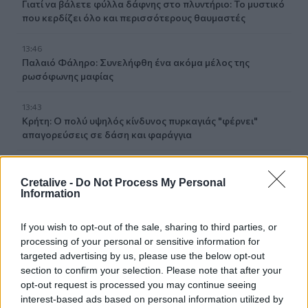
Γιατί να βάλετε φύλλα δάφνης στο πλυντήριο: Το μυστικό
που κερδίζει όλο και περισσότερους θαυμαστές
13:46
Παλαιό Φάληρο: Συνελήφθη ένα ακόμα μέλος της
ρωσόφωνης μαφίας
13:43
Κρήτη: Ο πολύ υψηλός κίνδυνος πυρκαγιάς "φέρνει"
απαγορεύσεις σε δάση και φαράγγια
13:28
Συναγερμός για τους ισχυρούς ανέμους – Το...
Cretalive -
Do Not Process My Personal
παράδειγμα της Κρήτης μετά τις δύσκολες πυρκαγιές
Information
13:26
If you wish to opt-out of the sale, sharing to third parties, or
Ιταλία: Το θερμότερο καλοκαίρι του αιώνα πλήττει τη
processing of your personal or sensitive information for
χώρα με 48 βαθμούς Κελσίου
targeted advertising by us, please use the below opt-out
section to confirm your selection. Please note that after your
13:19
opt-out request is processed you may continue seeing
ΥΠΕΘΑ: Μηνιαία επανεξέταση για τους Patriot στη
interest-based ads based on personal information utilized by