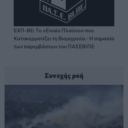
ΕΧΠ-ΒΕ: Το «Ενιαίο Πλαίσιο» που
Κατακερματίζει τη Βιομηχανία - Η σημασία
των παρεμβάσεων του ΠΑΣΕΒΙΠΕ
Συνεχής ροή