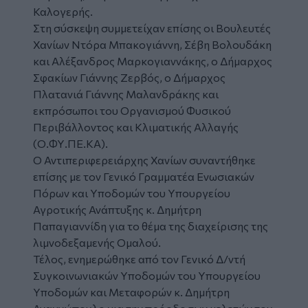
Καλογερής.
Στη σύσκεψη συμμετείχαν επίσης οι Βουλευτές
Χανίων Ντόρα Μπακογιάννη, Σέβη Βολουδάκη
και Αλέξανδρος Μαρκογιαννάκης, ο Δήμαρχος
Σφακίων Γιάννης Ζερβός, ο Δήμαρχος
Πλατανιά Γιάννης Μαλανδράκης και
εκπρόσωποι του Οργανισμού Φυσικού
Περιβάλλοντος και Κλιματικής Αλλαγής
(Ο.ΦΥ.ΠΕ.ΚΑ).
O Αντιπεριφερειάρχης Χανίων συναντήθηκε
επίσης με τον Γενικό Γραμματέα Ενωσιακών
Πόρων και Υποδομών του Υπουργείου
Αγροτικής Ανάπτυξης κ. Δημήτρη
Παπαγιαννίδη για το θέμα της διαχείρισης της
λιμνοδεξαμενής Ομαλού.
Τέλος, ενημερώθηκε από τον Γενικό Δ/ντή
Συγκοινωνιακών Υποδομών του Υπουργείου
Υποδομών και Μεταφορών κ. Δημήτρη