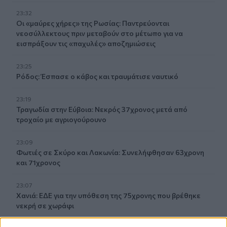
23:32
Οι «μαύρες χήρες» της Ρωσίας: Παντρεύονται
νεοσύλλεκτους πριν μεταβούν στο μέτωπο για να
εισπράξουν τις «παχυλές» αποζημιώσεις
23:25
Ρόδος: Έσπασε ο κάβος και τραυμάτισε ναυτικό
23:19
Τραγωδία στην Εύβοια: Νεκρός 37χρονος μετά από
τροχαίο με αγριογούρουνο
23:09
Φωτιές σε Σκύρο και Λακωνία: Συνελήφθησαν 63χρονη
και 71χρονος
23:07
Χανιά: ΕΔΕ για την υπόθεση της 75χρονης που βρέθηκε
νεκρή σε χωράφι