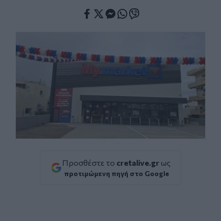
Facebook
Twitter
Messenger
Whatsapp
Viber
Προσθέστε το
cretalive.gr
ως
προτιμώμενη πηγή στο Google