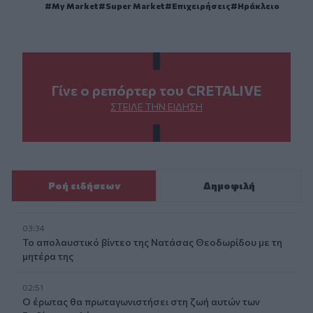
My Market
Super Market
Επιχειρήσεις
Ηράκλειο
Γίνε ο ρεπόρτερ του CRETALIVE
ΣΤΕΊΛΕ ΤΗΝ ΕΊΔΗΣΗ
Ροή ειδήσεων
Δημοφιλή
03:34
Το απολαυστικό βίντεο της Νατάσας Θεοδωρίδου με τη
μητέρα της
02:51
Ο έρωτας θα πρωταγωνιστήσει στη ζωή αυτών των