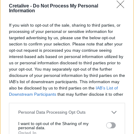
23:00
Cretalive -
Do Not Process My Personal
Ιταλία: Στη Νάπολη καταγράφηκε θερμοκρασία-ρεκόρ 48
Information
βαθμών
If you wish to opt-out of the sale, sharing to third parties, or
22:32
processing of your personal or sensitive information for
Υπόθεση Marfin: Έφθασε στην Ελλάδα η 46χρονη
targeted advertising by us, please use the below opt-out
κατηγορούμενη για εμπρησμό
section to confirm your selection. Please note that after your
opt-out request is processed you may continue seeing
22:30
interest-based ads based on personal information utilized by
Αυτές είναι οι πιο επικίνδυνες εβδομάδες για μεγάλες
us or personal information disclosed to third parties prior to
πυρκαγιές
your opt-out. You may separately opt-out of the further
disclosure of your personal information by third parties on the
22:21
IAB’s list of downstream participants. This information may
Χρήστος Δάντης: «Δεν περίμενα την αχαριστία, 22 χρόνια
also be disclosed by us to third parties on the
IAB’s List of
μετά και συνάδελφοι προσπαθούν να ξεχάσουν ότι
Downstream Participants
that may further disclose it to other
έγραψα αυτό το τραγούδι»
third parties.
22:14
Personal Data Processing Opt Outs
Ξεκινούν τα δοκιμαστικά δρομολόγια της επέκτασης του
Μετρό Θεσσαλονίκης
I want to opt-out of the Sharing of my
personal data.
Opted In
22:05