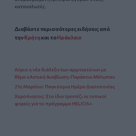
καταναλωτές.
Διαβάστε περισσότερες ειδήσεις από
την
Κρήτη
και το
Ηράκλειο
Αύριο η νέα διάλεξη των αρχιτεκτόνων με
θέμα «Αστική Αναβίωση-Παράκτια Μέτωπα»
21η Μαρτίου: Παγκόσμια Ημέρα Δασοπονίας
Χερσόνησος: Στο ίδιο τραπέζι οι τοπικοί
φορείς για το πρόγραμμα HELIOS+