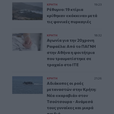
ΚΡΗΤΗ
19:23
Ρέθυμνο: 19 κτίρια
κρίθηκαν «κόκκινα» μετά
τις φονικές πυρκαγιές
ΚΡΗΤΗ
18:32
Αγωνία για την 20χρονη
Ραφαέλα: Από το ΠΑΓΝΗ
στην Αθήνα η φοιτήτρια
που τραυματίστηκε σε
τροχαίο στο ΙΤΕ
ΚΡΗΤΗ
21:26
Αδιάκοπες οι ροές
μεταναστών στην Κρήτη:
Νέα «καραβιά» στον
Τσούτσουρα - Ανάμεσά
τους γυναίκες και μικρά
παιδιά