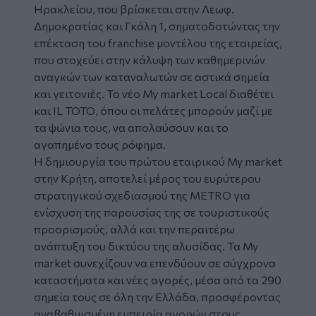
Ηρακλείου, που βρίσκεται στην Λεωφ.
Δημοκρατίας και Γκάλη 1, σηματοδοτώντας την
επέκταση του franchise μοντέλου της εταιρείας,
που στοχεύει στην κάλυψη των καθημερινών
αναγκών των καταναλωτών σε αστικά σημεία
και γειτονιές. Το νέο My market Local διαθέτει
και IL TOTO, όπου οι πελάτες μπορούν μαζί με
τα ψώνια τους, να απολαύσουν και το
αγαπημένο τους ρόφημα.
Η δημιουργία του πρώτου εταιρικού My market
στην Κρήτη, αποτελεί μέρος του ευρύτερου
στρατηγικού σχεδιασμού της METRO για
ενίσχυση της παρουσίας της σε τουριστικούς
προορισμούς, αλλά και την περαιτέρω
ανάπτυξη του δικτύου της αλυσίδας. Τα My
market συνεχίζουν να επενδύουν σε σύγχρονα
καταστήματα και νέες αγορές, μέσα από τα 290
σημεία τους σε όλη την Ελλάδα, προσφέροντας
αναβαθμισμένη εμπειρία αγορών στους