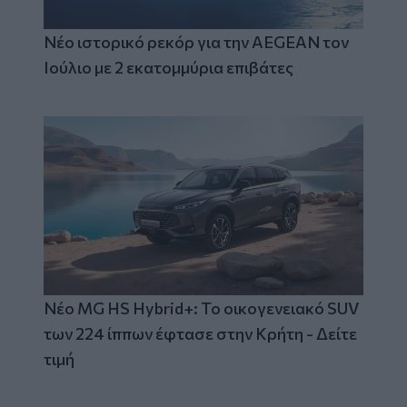
Νέο ιστορικό ρεκόρ για την AEGEAN τον
Ιούλιο με 2 εκατομμύρια επιβάτες
Νέο MG HS Hybrid+: Το οικογενειακό SUV
των 224 ίππων έφτασε στην Κρήτη - Δείτε
τιμή