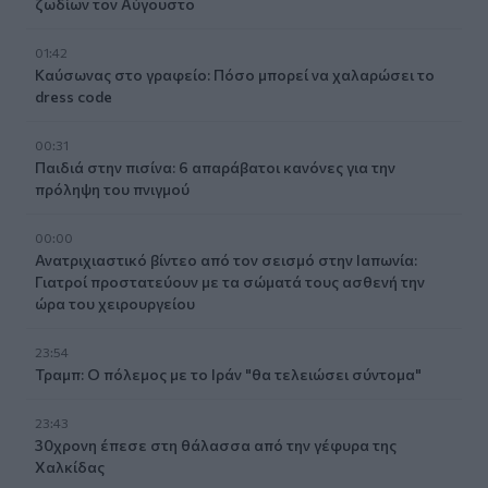
ζωδίων τον Αύγουστο
01:42
Καύσωνας στο γραφείο: Πόσο μπορεί να χαλαρώσει το
dress code
00:31
Παιδιά στην πισίνα: 6 απαράβατοι κανόνες για την
πρόληψη του πνιγμού
00:00
Ανατριχιαστικό βίντεο από τον σεισμό στην Ιαπωνία:
Γιατροί προστατεύουν με τα σώματά τους ασθενή την
ώρα του χειρουργείου
23:54
Τραμπ: Ο πόλεμος με το Ιράν "θα τελειώσει σύντομα"
23:43
30χρονη έπεσε στη θάλασσα από την γέφυρα της
Χαλκίδας