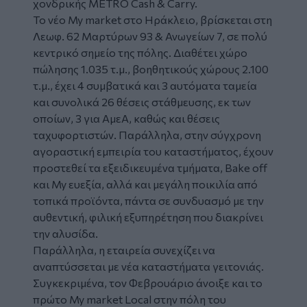
χονδρικής METRO Cash & Carry.
Το νέο My market στο Ηράκλειο, βρίσκεται στη
Λεωφ. 62 Μαρτύρων 93 & Ανωγείων 7, σε πολύ
κεντρικό σημείο της πόλης. Διαθέτει χώρο
πώλησης 1.035 τ.μ., βοηθητικούς χώρους 2.100
τ.μ., έχει 4 συμβατικά και 3 αυτόματα ταμεία
και συνολικά 26 θέσεις στάθμευσης, εκ των
οποίων, 3 για ΑμεΑ, καθώς και θέσεις
ταχυφορτιστών. Παράλληλα, στην σύγχρονη
αγοραστική εμπειρία του καταστήματος, έχουν
προστεθεί τα εξειδικευμένα τμήματα, Bake off
και My ευεξία, αλλά και μεγάλη ποικιλία από
τοπικά προϊόντα, πάντα σε συνδυασμό με την
αυθεντική, φιλική εξυπηρέτηση που διακρίνει
την αλυσίδα.
Παράλληλα, η εταιρεία συνεχίζει να
αναπτύσσεται με νέα καταστήματα γειτονιάς.
Συγκεκριμένα, τον Φεβρουάριο άνοιξε και το
πρώτο My market Local στην πόλη του