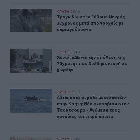
Τραγωδία στην Εύβοια: Νεκρός 37χρονος μετά από τρο
ΚΡΗΤΗ
23:19
Τραγωδία στην Εύβοια: Νεκρός 37χ
Τραγωδία στην Εύβοια: Νεκρός
37χρονος μετά από τροχαίο με
αγριογούρουνο
Χανιά: ΕΔΕ για την υπόθεση της 75χρονης που βρέθηκε 
ΚΡΗΤΗ
23:07
Χανιά: ΕΔΕ για την υπόθεση της 75
Χανιά: ΕΔΕ για την υπόθεση της
75χρονης που βρέθηκε νεκρή σε
χωράφι
Αδιάκοπες οι ροές μεταναστών στην Κρήτη: Νέα «καραβ
ΚΡΗΤΗ
21:26
Αδιάκοπες οι ροές μεταναστών στην
Αδιάκοπες οι ροές μεταναστών
στην Κρήτη: Νέα «καραβιά» στον
Τσούτσουρα - Ανάμεσά τους
γυναίκες και μικρά παιδιά
Μουσική λαϊκή βραδιά στο Πάρκο Κνωσού την Παρασκ
ΚΡΗΤΗ
21:15