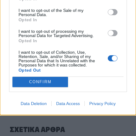
Τζόκερ: Αυτοί είναι οι τυχεροί αριθμοί που κερδίζουν
I want to opt-out of the Sale of my
πάνω από 2 εκατ. ευρώ
Personal Data.
Opted In
21:56
I want to opt-out of processing my
Συρία: Βόμβα εξερράγη σε λεωφορείο κοντά στη
Personal Data for Targeted Advertising.
Δαμασκό – Τουλάχιστον 2 νεκροί και 13 τραυματίες
Opted In
21:43
I want to opt-out of Collection, Use,
Retention, Sale, and/or Sharing of my
Απίστευτο περιστατικό σε αγώνα μπέιζμπολ: Μπαστούνι
Personal Data that Is Unrelated with the
παίκτη εκτοξεύτηκε στις κερκίδες και τραυμάτισε θεατή
Purposes for which it was collected.
- Δείτε βίντεο
Opted Out
CONFIRM
ΠΕΡΙΣΣΟΤΕΡΑ
Data Deletion
Data Access
Privacy Policy
ΣΧΕΤΙΚA AΡΘΡΑ