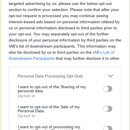
targeted advertising by us, please use the below opt-out
section to confirm your selection. Please note that after your
19:48
opt-out request is processed you may continue seeing
Εξαρθρώθηκε ομάδα που διακινούσε ναρκωτικά στην
interest-based ads based on personal information utilized by
Αθήνα και στην περιοχή της Πανεπιστημιούπολης
Ζωγράφου
us or personal information disclosed to third parties prior to
your opt-out. You may separately opt-out of the further
disclosure of your personal information by third parties on the
19:33
IAB’s list of downstream participants. This information may
Στέγνωσαν οι βρύσες σε Μαραθίτη και Βασιλειές
also be disclosed by us to third parties on the
IAB’s List of
Downstream Participants
that may further disclose it to other
third parties.
ΠΕΡΙΣΣΟΤΕΡΑ
Personal Data Processing Opt Outs
I want to opt-out of the Sharing of my
personal data.
Opted In
ΣΧΕΤΙΚA AΡΘΡΑ
I want to opt-out of the Sale of my
Personal Data.
Opted In
Νέα διοίκηση για το Κέντρο Κρητικής Λογοτεχνίας
ΚΡΗΤΗ
21:56
Νέα διοίκηση για το Κέντρο Κρητικ
Νέα διοίκηση για το Κέντρο
I want to opt-out of processing my