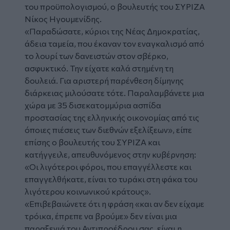
του προϋπολογισμού, ο βουλευτής του ΣΥΡΙΖΑ
Νίκος Ηγουμενίδης.
«Παραδώσατε, κύριοι της Νέας Δημοκρατίας,
άδεια ταμεία, που έκαναν τον εναγκαλισμό από
το λουρί των δανειστών στον σβέρκο,
ασφυκτικό. Την είχατε καλά στημένη τη
δουλειά. Για αριστερή παρένθεση δίμηνης
διάρκειας μιλούσατε τότε. Παραλαμβάνετε μια
χώρα με 35 δισεκατομμύρια ασπίδα
προστασίας της ελληνικής οικονομίας από τις
όποιες πιέσεις των διεθνών εξελίξεων», είπε
επίσης ο βουλευτής του ΣΥΡΙΖΑ και
κατήγγειλε, απευθυνόμενος στην κυβέρνηση:
«Οι λιγότεροι φόροι, που επαγγέλλεστε και
επαγγελθήκατε, είναι το τυράκι στη φάκα του
λιγότερου κοινωνικού κράτους».
«Επιβεβαιώνετε ότι η φράση «και αν δεν είχαμε
τρόικα, έπρεπε να βρούμε» δεν είναι μια
παραξενιά του Αντιπροέδρου σας, είναι η