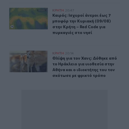
Καιρός: Ισχυροί άνεμοι έως 7 μποφόρ την Κυριακή (09/0
ΚΡΗΤΗ
20:47
Καιρός: Ισχυροί άνεμοι έως 7 μποφό
Καιρός: Ισχυροί άνεμοι έως 7
μποφόρ την Κυριακή (09/08)
στην Κρήτη – Red Code για
πυρκαγιές στο νησί
Θλίψη για τον Χανς: Δόθηκε από το Ηράκλειο για υιοθεσ
ΚΡΗΤΗ
20:14
Θλίψη για τον Χανς: Δόθηκε από το 
Θλίψη για τον Χανς: Δόθηκε από
το Ηράκλειο για υιοθεσία στην
Αθήνα και ο ιδιοκτήτης του τον
σκότωσε με φρικτό τρόπο