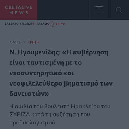
Homepage
/
28 °C
ΣAΒΒΑΤΟ 8.8.2026
ΗΡΑΚΛΕΙΟ
ΑΡΧΙΚΗ
/
ΚΡΉΤΗ
Ν. Ηγουμενίδης: «Η κυβέρνηση
είναι ταυτισμένη με το
νεοσυντηρητικό και
νεοφιλελεύθερο βηματισμό των
δανειστών»
Η ομιλία του βουλευτή Ηρακλείου του
ΣΥΡΙΖΑ κατά τη συζήτηση του
προϋπολογισμού