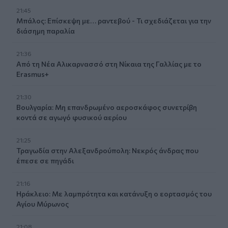
21:45
Μπάλος: Επίσκεψη με… ραντεβού - Τι σχεδιάζεται για την
διάσημη παραλία
21:36
Από τη Νέα Αλικαρνασσό στη Νίκαια της Γαλλίας με το
Erasmus+
21:30
Βουλγαρία: Μη επανδρωμένο αεροσκάφος συνετρίβη
κοντά σε αγωγό φυσικού αερίου
21:25
Τραγωδία στην Αλεξανδρούπολη: Νεκρός άνδρας που
έπεσε σε πηγάδι
21:16
Ηράκλειο: Με λαμπρότητα και κατάνυξη ο εορτασμός του
Αγίου Μύρωνος
21:08