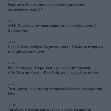
Κομοτηνή: Στο νοσοκομείο ανήλικος μετά από
κατανάλωση αλκοόλ
21:04
ΟΦΗ: Συνέχισε την προετοιμασία του ενόψει τελικού
Σούπερ Καπ
21:01
Νεκρός ανασύρθηκε 43χρονος από τη θάλασσα ανάμεσα
σε Αγκίστρι και Αίγινα
20:47
Καιρός: Ισχυροί άνεμοι έως 7 μποφόρ την Κυριακή
(09/08) στην Κρήτη – Red Code για πυρκαγιές στο νησί
20:41
Το συγκινητικό αντίο της Μπαρτσελόνα στον πατέρα του
Μέσι
20:40
Ταϊλάνδη: Η στιγμή που ο 14χρονος ανοίγει πυρ και