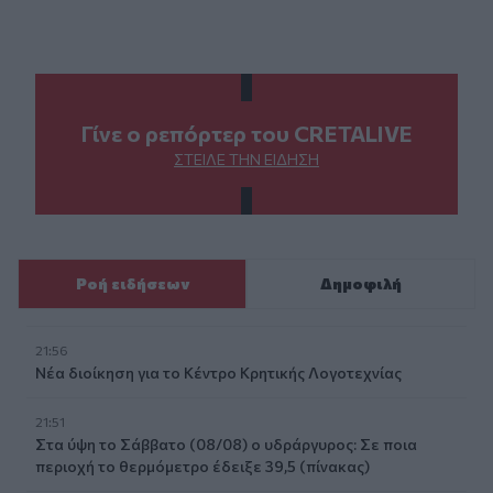
Γίνε ο ρεπόρτερ του CRETALIVE
ΣΤΕΊΛΕ ΤΗΝ ΕΊΔΗΣΗ
Ροή ειδήσεων
Δημοφιλή
21:56
Νέα διοίκηση για το Κέντρο Κρητικής Λογοτεχνίας
21:51
Στα ύψη το Σάββατο (08/08) ο υδράργυρος: Σε ποια
περιοχή το θερμόμετρο έδειξε 39,5 (πίνακας)