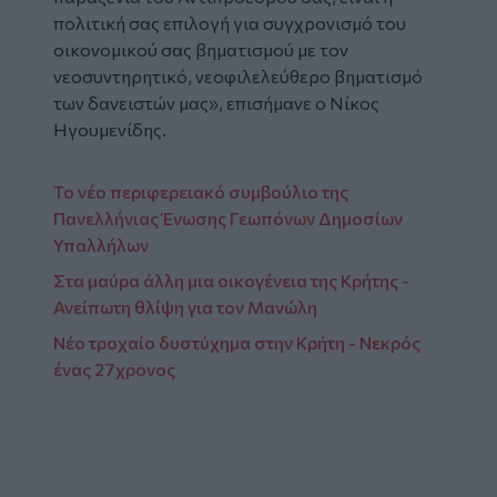
πολιτική σας επιλογή για συγχρονισμό του
οικονομικού σας βηματισμού με τον
νεοσυντηρητικό, νεοφιλελεύθερο βηματισμό
των δανειστών μας», επισήμανε ο Νίκος
Ηγουμενίδης.
Το νέο περιφερειακό συμβούλιο της
Πανελλήνιας Ένωσης Γεωπόνων Δημοσίων
Υπαλλήλων
Στα μαύρα άλλη μια οικογένεια της Κρήτης -
Ανείπωτη θλίψη για τον Μανώλη
Νέο τροχαίο δυστύχημα στην Κρήτη - Νεκρός
ένας 27χρονος