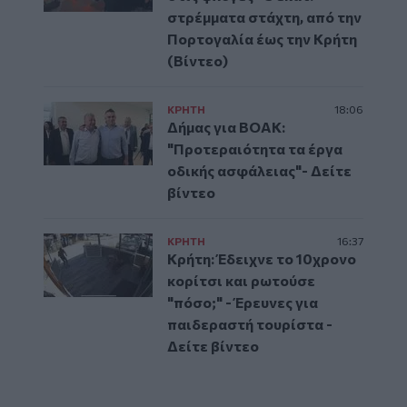
στρέμματα στάχτη, από την
Πορτογαλία έως την Κρήτη
(Βίντεο)
ΚΡΗΤΗ
18:06
Δήμας για ΒΟΑΚ:
"Προτεραιότητα τα έργα
οδικής ασφάλειας"- Δείτε
βίντεο
ΚΡΗΤΗ
16:37
Κρήτη: Έδειχνε το 10χρονο
κορίτσι και ρωτούσε
"πόσο;" - Έρευνες για
παιδεραστή τουρίστα -
Δείτε βίντεο