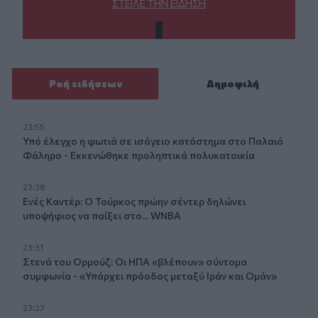
ΣΤΕΊΛΕ ΤΗΝ ΕΊΔΗΣΗ
Ροή ειδήσεων
Δημοφιλή
23:55
Υπό έλεγχο η φωτιά σε ισόγειο κατάστημα στο Παλαιό
Φάληρο - Εκκενώθηκε προληπτικά πολυκατοικία
23:38
Ενές Καντέρ: Ο Τούρκος πρώην σέντερ δηλώνει
υποψήφιος να παίξει στο... WNBA
23:31
Στενά του Ορμούζ: Οι ΗΠΑ «βλέπουν» σύντομα
συμφωνία - «Υπάρχει πρόοδος μεταξύ Ιράν και Ομάν»
23:27