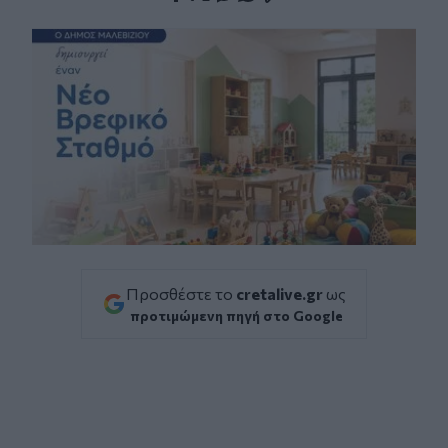
Facebook
Twitter
Messenger
Whatsapp
Viber
Προσθέστε το
cretalive.gr
ως
προτιμώμενη πηγή στο Google