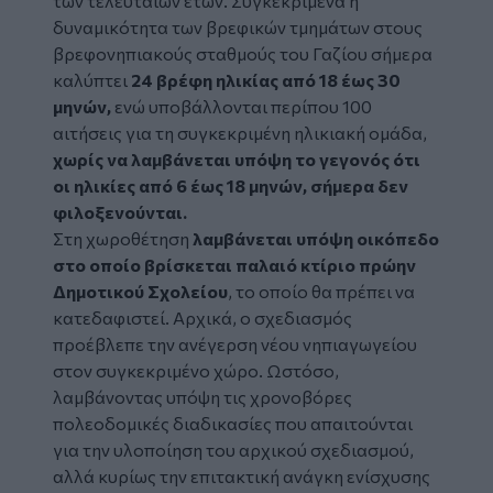
των τελευταίων ετών. Συγκεκριμένα η
δυναμικότητα των βρεφικών τμημάτων στους
βρεφονηπιακούς σταθμούς του Γαζίου σήμερα
καλύπτει
24 βρέφη ηλικίας από 18 έως 30
μηνών,
ενώ υποβάλλονται περίπου 100
αιτήσεις για τη συγκεκριμένη ηλικιακή ομάδα,
χωρίς να λαμβάνεται υπόψη το γεγονός ότι
οι ηλικίες από 6 έως 18 μηνών, σήμερα δεν
φιλοξενούνται.
Στη χωροθέτηση
λαμβάνεται υπόψη οικόπεδο
στο οποίο βρίσκεται παλαιό κτίριο πρώην
Δημοτικού Σχολείου
, το οποίο θα πρέπει να
κατεδαφιστεί. Αρχικά, ο σχεδιασμός
προέβλεπε την ανέγερση νέου νηπιαγωγείου
στον συγκεκριμένο χώρο. Ωστόσο,
λαμβάνοντας υπόψη τις χρονοβόρες
πολεοδομικές διαδικασίες που απαιτούνται
για την υλοποίηση του αρχικού σχεδιασμού,
αλλά κυρίως την επιτακτική ανάγκη ενίσχυσης