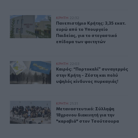
Πανεπιστήμιο Κρήτης: 3,35 εκατ. ευρώ από το Υπουργεί
ΚΡΗΤΗ
22:32
Πανεπιστήμιο Κρήτης: 3,35 εκατ. ε
Πανεπιστήμιο Κρήτης: 3,35 εκατ.
ευρώ από το Υπουργείο
Παιδείας, για το στεγαστικό
επίδομα των φοιτητών
Καιρός: “Πορτοκαλί” συναγερμός στην Κρήτη - Ζέστη κ
ΚΡΗΤΗ
22:03
Καιρός: “Πορτοκαλί” συναγερμός στ
Καιρός: “Πορτοκαλί” συναγερμός
στην Κρήτη - Ζέστη και πολύ
υψηλός κίνδυνος πυρκαγιάς!
Μεταναστευτικό: Σύλληψη 18χρονου διακινητή για την
ΚΡΗΤΗ
21:31
Μεταναστευτικό: Σύλληψη 18χρονου
Μεταναστευτικό: Σύλληψη
18χρονου διακινητή για την
"καραβιά" στον Τσούτσουρα