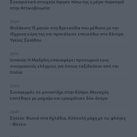
Σοκαριστικά στοιχεία άφησε πίσω της η μέγα-πυρκαγιά
στην Αττικοβοιωτία
23:23
Φυλάκιση 15 μηνών στη Βρετανίδα που μέθυσε με την
15χρονη κόρη της και προκάλεσε επεισόδιο στο Κέντρο
Υγείας Σκιάθου
23:11
Ισπανία: Η Μαδρίτη επαναφέρει προσωρινά τους
συνοριακούς ελέγχους για όσους ταξιδεύουν από την
Ιταλία
23:02
Συναγερμός σε μοναστήρι στην Κύπρο: Μοναχός
επιτέθηκε με μαχαίρι και τραυμάτισε δύο άτομα
22:47
Σητεία: Φωτιά στα Αχλάδια, δύσκολη μάχη με τις φλόγες
- Βίντεο