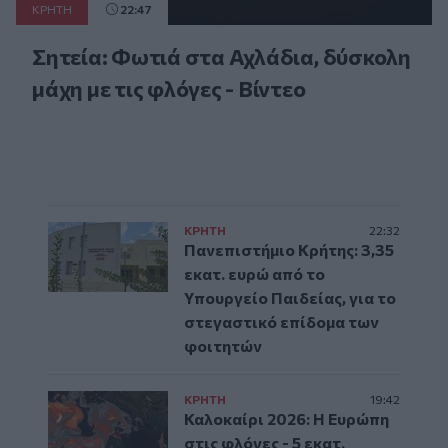
ΚΡΗΤΗ
22:47
Σητεία: Φωτιά στα Αχλάδια, δύσκολη
μάχη με τις φλόγες - Βίντεο
ΚΡΗΤΗ
22:32
Πανεπιστήμιο Κρήτης: 3,35
εκατ. ευρώ από το
Υπουργείο Παιδείας, για το
στεγαστικό επίδομα των
φοιτητών
ΚΡΗΤΗ
19:42
Καλοκαίρι 2026: Η Ευρώπη
στις φλόγες - 5 εκατ.