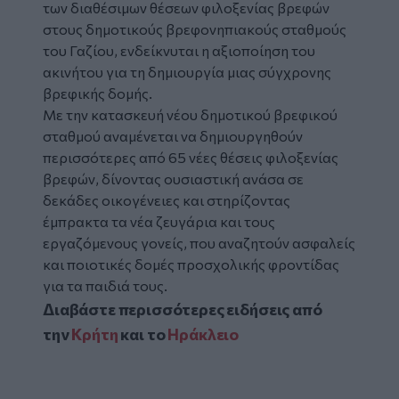
των διαθέσιμων θέσεων φιλοξενίας βρεφών
στους δημοτικούς βρεφονηπιακούς σταθμούς
του Γαζίου, ενδείκνυται η αξιοποίηση του
ακινήτου για τη δημιουργία μιας σύγχρονης
βρεφικής δομής.
Με την κατασκευή νέου δημοτικού βρεφικού
σταθμού αναμένεται να δημιουργηθούν
περισσότερες από 65 νέες θέσεις φιλοξενίας
βρεφών, δίνοντας ουσιαστική ανάσα σε
δεκάδες οικογένειες και στηρίζοντας
έμπρακτα τα νέα ζευγάρια και τους
εργαζόμενους γονείς, που αναζητούν ασφαλείς
και ποιοτικές δομές προσχολικής φροντίδας
για τα παιδιά τους.
Διαβάστε περισσότερες ειδήσεις από
την
Κρήτη
και το
Ηράκλειο