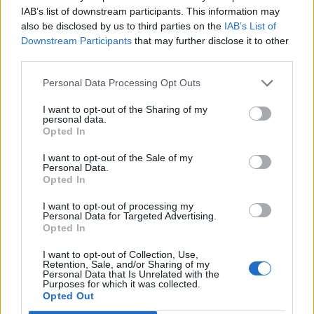
IAB’s list of downstream participants. This information may
21:57
also be disclosed by us to third parties on the
IAB’s List of
Ηράκλειο: "Σε άθλια κατάσταση το μνημείο πεσόντων
Downstream Participants
that may further disclose it to other
Εφέδρων Αξιωματικών στον Καράβολα"
third parties.
21:39
Personal Data Processing Opt Outs
Λαμία: Απατεώνες άρπαξαν μεγάλο χρηματικό ποσό από
ηλικιωμένη
I want to opt-out of the Sharing of my
personal data.
Opted In
21:33
Μεσογειακή φώκια έκανε στάση για ξεκούραση στην
I want to opt-out of the Sale of my
παραλία της Αγίας Βάσως στο Τρίκερι
Personal Data.
Opted In
21:31
I want to opt-out of processing my
Μεταναστευτικό: Σύλληψη 18χρονου διακινητή για την
Personal Data for Targeted Advertising.
"καραβιά" στον Τσούτσουρα
Opted In
21:11
I want to opt-out of Collection, Use,
Retention, Sale, and/or Sharing of my
Δημοπρατείται η μπάλα των ιστορικών γκολ του
Personal Data that Is Unrelated with the
Μαραντόνα επί της Αγγλίας στο Μουντιάλ 1986
Purposes for which it was collected.
Opted Out
21:08