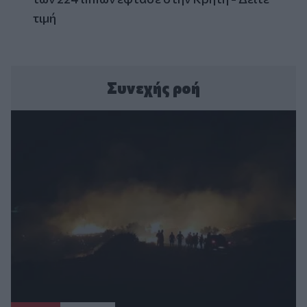
τιμή
Συνεχής ροή