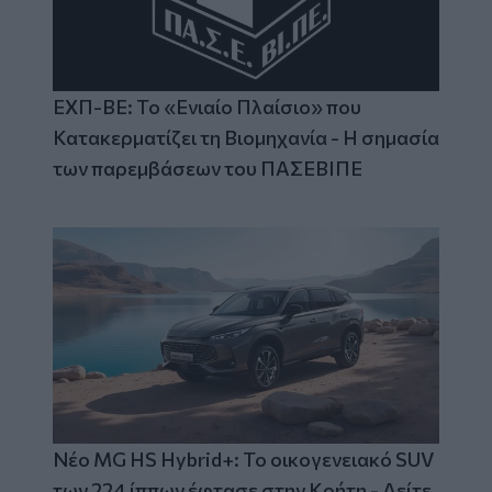
ΕΧΠ-ΒΕ: Το «Ενιαίο Πλαίσιο» που
Κατακερματίζει τη Βιομηχανία - Η σημασία
των παρεμβάσεων του ΠΑΣΕΒΙΠΕ
Νέο MG HS Hybrid+: Το οικογενειακό SUV
των 224 ίππων έφτασε στην Κρήτη - Δείτε