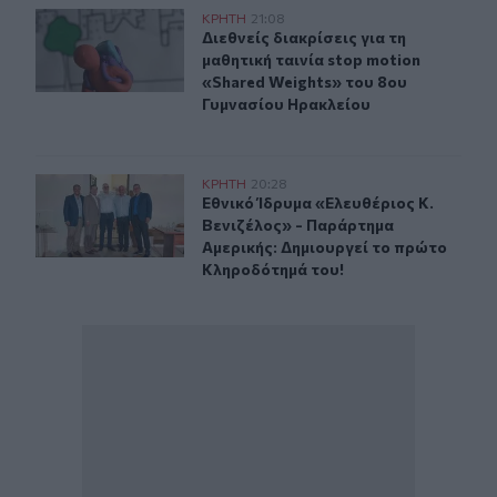
Διεθνείς διακρίσεις για τη μαθητική ταινία stop motio
ΚΡΗΤΗ
21:08
Διεθνείς διακρίσεις για τη μαθητικ
Διεθνείς διακρίσεις για τη
μαθητική ταινία stop motion
«Shared Weights» του 8ου
Γυμνασίου Ηρακλείου
Εθνικό Ίδρυμα «Ελευθέριος Κ. Βενιζέλος» - Παράρτημα
ΚΡΗΤΗ
20:28
Εθνικό Ίδρυμα «Ελευθέριος Κ. Βεν
Εθνικό Ίδρυμα «Ελευθέριος Κ.
Βενιζέλος» - Παράρτημα
Αμερικής: Δημιουργεί το πρώτο
Κληροδότημά του!