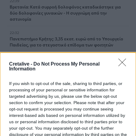
22:39
Βρετανία: Κατά συρροή δολοφόνος καταδικάστηκε για
δύο δολοφονίες γυναικών - Η συγγνώμη από την
αστυνομία
22:32
Πανεπιστήμιο Κρήτης: 3,35 εκατ. ευρώ από το Υπουργείο
Παιδείας, για το στεγαστικό επίδομα των φοιτητών
22:22
Cretalive -
Do Not Process My Personal
Ηράκλειο: “Σκουπίδια κατάχαμα, μια ψησταριά στο
Information
πουθενά κι ένα αμάξι παρατημένο στο πάρκο”
If you wish to opt-out of the sale, sharing to third parties, or
22:03
processing of your personal or sensitive information for
Καιρός: “Πορτοκαλί” συναγερμός στην Κρήτη - Ζέστη και
targeted advertising by us, please use the below opt-out
πολύ υψηλός κίνδυνος πυρκαγιάς!
section to confirm your selection. Please note that after your
opt-out request is processed you may continue seeing
22:02
interest-based ads based on personal information utilized by
Σφοδρή επίθεση κατά Καρυστιανού-Γρατσία από πρώην
us or personal information disclosed to third parties prior to
στελέχη: «Συνεχής εσωστρέφεια και τραγικά
your opt-out. You may separately opt-out of the further
επικοινωνιακά λάθη»
disclosure of your personal information by third parties on the