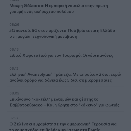
Μαύρη Θάλασσα: Η εμπορική ναυτιλία στην πρώτη
γραμμή ενός ακήρυχτου πολέμου
08:26
5G παντού, 6G στον ορίζοντα: Πού βρίσκεται η Ελλάδα
στη μεγάλη τεχνολογική μετάβαση
08:18
Ειδικό Χωροταξικό για τον Τουρισμό: Οι νέοι κανόνες
08:12
Ελληνική Αναπτυξιακή Τράπεζα: Με «προίκα» 2 δισ. ευρώ
ανοίγει δρόμο για δάνεια έως 5 δισ. σε μικρομεσαίες
08:05
Επικίνδυνο “κοκτέιλ” μελτεμιών και ζέστης το
Σαββατοκύριακο – Και η Κρήτη στο “κόκκινο” για φωτιές
07:57
Ο Ζελένσκι ευχαρίστησε την αμερικανική Γερουσία για
το νομοσχέδιο επιβολής κυρώσεων στη Ρωσία