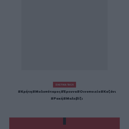
ΣΧΕΤΙΚΆ TAGS
Κρήτη
Μυλοπόταμος
Έρευνα
Οινοποιείο
Καζάνι
Ρακή
Μαλεβίζι