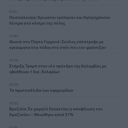
07:51
Θεσσαλονίκη: Άγνωστοι τρύπησαν και δηλητηρίασαν
δέντρα στο κέντρο της πόλης
07:43
Φωτιά στο Πόρτο Γερμενό: Σκύλος επέστρεψε με
εγκαύματα στα πόδια στο σπίτι που τον φρόντιζαν
07:36
Στήριξη Τραμπ στον νέο πρόεδρο της Κολομβίας με
«βοήθεια» 1 δισ. δολαρίων
07:29
Τα πρωτοσέλιδα των εφημερίδων
07:22
Βραζιλία: Σε χαμηλό δεκαετίας η αποψίλωση του
Αμαζονίου – Μειώθηκε κατά 37%
07:15