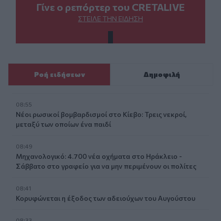
Γίνε ο ρεπόρτερ του CRETALIVE
ΣΤΕΊΛΕ ΤΗΝ ΕΊΔΗΣΗ
Ροή ειδήσεων
Δημοφιλή
08:55
Νέοι ρωσικοί βομβαρδισμοί στο Κίεβο: Τρεις νεκροί,
μεταξύ των οποίων ένα παιδί
08:49
Μηχανολογικό: 4.700 νέα οχήματα στο Ηράκλειο -
Σάββατο στο γραφείο για να μην περιμένουν οι πολίτες
08:41
Κορυφώνεται η έξοδος των αδειούχων του Αυγούστου
08:33