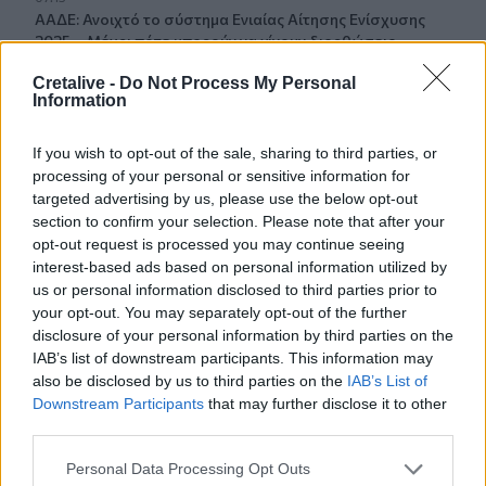
ΑΑΔΕ: Ανοιχτό το σύστημα Ενιαίας Αίτησης Ενίσχυσης
2025 – Μέχρι πότε μπορούν να γίνουν διορθώσεις
Cretalive -
Do Not Process My Personal
07:07
Information
Τέσσερις ασκήσεις σε όρθια στάση που μετά τα 60
ενδυναμώνουν τους γλουτούς καλύτερα από τα squats -
If you wish to opt-out of the sale, sharing to third parties, or
Βίντεο
processing of your personal or sensitive information for
targeted advertising by us, please use the below opt-out
07:06
section to confirm your selection. Please note that after your
Εορτολόγιο: Ποιοι γιορτάζουν σήμερα 8 Αυγούστου
opt-out request is processed you may continue seeing
interest-based ads based on personal information utilized by
07:00
us or personal information disclosed to third parties prior to
Αντί για καφέ: Τρία ροφήματα για άμεσο "ξύπνημα" και
your opt-out. You may separately opt-out of the further
ενέργεια που διαρκεί
disclosure of your personal information by third parties on the
IAB’s list of downstream participants. This information may
06:55
also be disclosed by us to third parties on the
IAB’s List of
Πυρκαγιές: «Πολύ υψηλός» ο κίνδυνος και σήμερα στην
Downstream Participants
that may further disclose it to other
Κρήτη - Δείτε χάρτη
third parties.
06:44
Personal Data Processing Opt Outs
Σητεία: Καλύτερη η εικόνα με την φωτιά στα Αχλάδια -