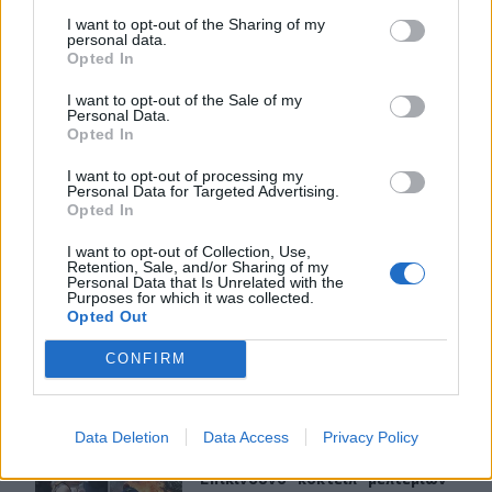
Βίντεο
I want to opt-out of the Sharing of my
personal data.
Opted In
ΠΕΡΙΣΣΟΤΕΡΑ
I want to opt-out of the Sale of my
Personal Data.
Opted In
I want to opt-out of processing my
Personal Data for Targeted Advertising.
Opted In
ΣΧΕΤΙΚA AΡΘΡΑ
I want to opt-out of Collection, Use,
Retention, Sale, and/or Sharing of my
Personal Data that Is Unrelated with the
Μηχανολογικό: 4.700 νέα οχήματα στο Ηράκλειο - Σάββα
ΚΡΗΤΗ
08:49
Purposes for which it was collected.
Μηχανολογικό: 4.700 νέα οχήματα σ
Μηχανολογικό: 4.700 νέα
Opted Out
οχήματα στο Ηράκλειο - Σάββατο
στο γραφείο για να μην
CONFIRM
περιμένουν οι πολίτες
Data Deletion
Data Access
Privacy Policy
Επικίνδυνο “κοκτέιλ” μελτεμιών και ζέστης το Σαββατοκ
ΚΡΗΤΗ
08:05
Επικίνδυνο “κοκτέιλ” μελτεμιών και
Επικίνδυνο “κοκτέιλ” μελτεμιών