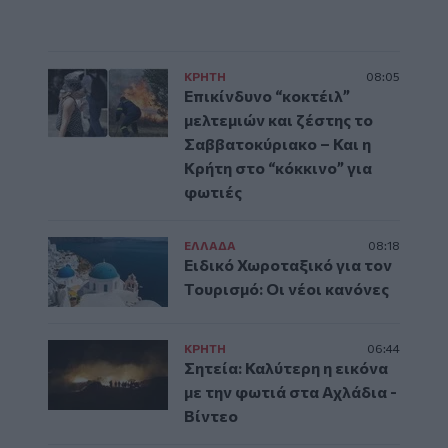
ΚΡΗΤΗ
08:05
Επικίνδυνο “κοκτέιλ”
μελτεμιών και ζέστης το
Σαββατοκύριακο – Και η
Κρήτη στο “κόκκινο” για
φωτιές
ΕΛΛAΔΑ
08:18
Ειδικό Χωροταξικό για τον
Τουρισμό: Οι νέοι κανόνες
ΚΡΗΤΗ
06:44
Σητεία: Καλύτερη η εικόνα
με την φωτιά στα Αχλάδια -
Βίντεο