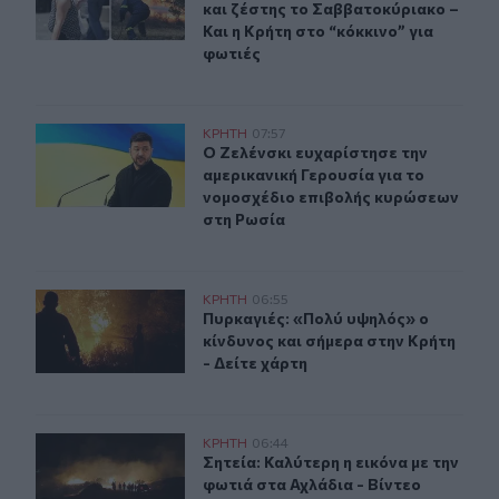
και ζέστης το Σαββατοκύριακο –
Και η Κρήτη στο “κόκκινο” για
φωτιές
Ο Ζελένσκι ευχαρίστησε την αμερικανική Γερουσία για
ΚΡΗΤΗ
07:57
Ο Ζελένσκι ευχαρίστησε την αμερικ
Ο Ζελένσκι ευχαρίστησε την
αμερικανική Γερουσία για το
νομοσχέδιο επιβολής κυρώσεων
στη Ρωσία
Πυρκαγιές: «Πολύ υψηλός» ο κίνδυνος και σήμερα στην 
ΚΡΗΤΗ
06:55
Πυρκαγιές: «Πολύ υψηλός» ο κίνδυν
Πυρκαγιές: «Πολύ υψηλός» ο
κίνδυνος και σήμερα στην Κρήτη
- Δείτε χάρτη
Σητεία: Καλύτερη η εικόνα με την φωτιά στα Αχλάδια - Β
ΚΡΗΤΗ
06:44
Σητεία: Καλύτερη η εικόνα με την φ
Σητεία: Καλύτερη η εικόνα με την
φωτιά στα Αχλάδια - Βίντεο