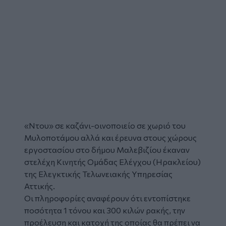
«Ντου» σε
καζάνι
-οινοποιείο σε χωριό του
Μυλοποτάμου
αλλά και
έρευνα
στους χώρους
εργοστασίου στο δήμου
Μαλεβιζίου
έκαναν
στελέχη Κινητής Ομάδας Ελέγχου (Ηρακλείου)
της Ελεγκτικής Τελωνειακής Υπηρεσίας
Αττικής.
Οι πληροφορίες αναφέρουν ότι εντοπίστηκε
ποσότητα 1 τόνου και 300 κιλών
ρακής
, την
προέλευση και κατοχή της οποίας θα πρέπει να