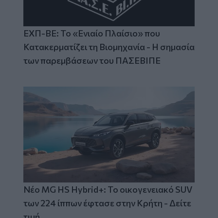
ΕΧΠ-ΒΕ: Το «Ενιαίο Πλαίσιο» που
Κατακερματίζει τη Βιομηχανία - Η σημασία
των παρεμβάσεων του ΠΑΣΕΒΙΠΕ
Νέο MG HS Hybrid+: Το οικογενειακό SUV
των 224 ίππων έφτασε στην Κρήτη - Δείτε
τιμή