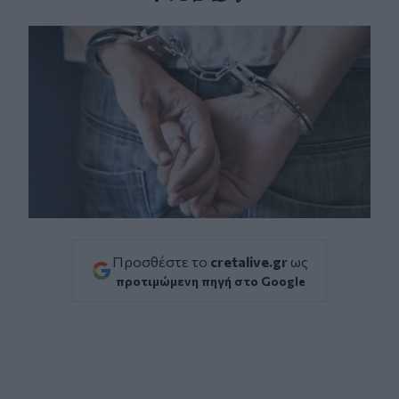
Facebook
Twitter
Messenger
Whatsapp
Viber
Προσθέστε το
cretalive.gr
ως
προτιμώμενη πηγή στο Google