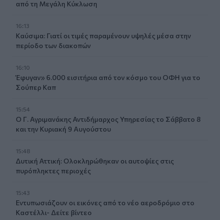
από τη Μεγάλη Κύκλωση
16:13
Καύσιμα: Γιατί οι τιμές παραμένουν υψηλές μέσα στην
περίοδο των διακοπών
16:10
Έφυγαν» 6.000 εισιτήρια από τον κόσμο του ΟΦΗ για το
Σούπερ Καπ
15:54
Ο Γ. Αγριμανάκης Αντιδήμαρχος Υπηρεσίας το Σάββατο 8
και την Κυριακή 9 Αυγούστου
15:48
Δυτική Αττική: Ολοκληρώθηκαν οι αυτοψίες στις
πυρόπληκτες περιοχές
15:43
Εντυπωσιάζουν οι εικόνες από το νέο αεροδρόμιο στο
Καστέλλι- Δείτε βίντεο