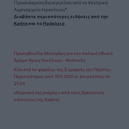
Προανάκριση διενεργείται από το Κεντρικό
Λιμεναρχείο Ηρακλείου".
Διαβάστε περισσότερες ειδήσεις από την
Κρήτη
και το
Ηράκλειο
Πρωτοβουλία Μενεγάκη για τον παλαιό εθνικό
δρόμο Άγιος Νικόλαος - Νεάπολη
Κλειστό το φαράγγι της Σαμαριάς την Πέμπτη -
Περισσότεροι από 100.000 οι επισκέπτες το
2024
«Κυριακή της μνήμης» από τους Βρετανούς
κάτοικους της Κρήτης