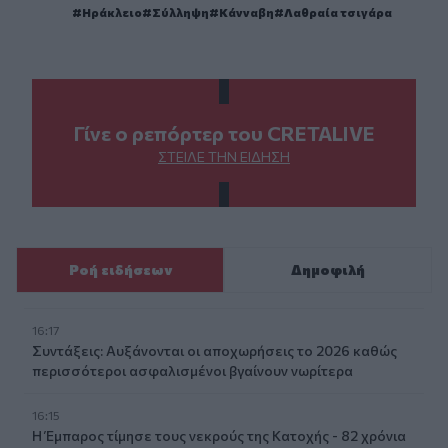
Ηράκλειο
Σύλληψη
Κάνναβη
Λαθραία τσιγάρα
Γίνε ο ρεπόρτερ του CRETALIVE
ΣΤΕΊΛΕ ΤΗΝ ΕΊΔΗΣΗ
Ροή ειδήσεων
Δημοφιλή
16:17
Συντάξεις: Αυξάνονται οι αποχωρήσεις το 2026 καθώς
περισσότεροι ασφαλισμένοι βγαίνουν νωρίτερα
16:15
Η Έμπαρος τίμησε τους νεκρούς της Κατοχής - 82 χρόνια