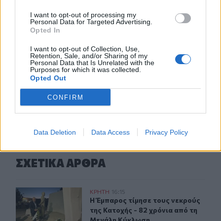
14:39
I want to opt-out of processing my
Personal Data for Targeted Advertising.
Ομάδα μεταναστών εντοπίστηκαν στον Άγιο Ιωάννη, στα
Opted In
Καπετανιανά
I want to opt-out of Collection, Use,
Retention, Sale, and/or Sharing of my
14:36
Personal Data that Is Unrelated with the
Θέουτα: Ταυτοποιούν τα θύματα της μαζικής εισροής
Purposes for which it was collected.
Opted Out
CONFIRM
ΠΕΡΙΣΣΟΤΕΡΑ
Data Deletion
Data Access
Privacy Policy
ΣΧΕΤΙΚA AΡΘΡΑ
Βιάννος: Εκδήλωση για την 82η Επέτειο της Μεγάλης Κ
ΚΡΗΤΗ
16:15
Η Έμπαρος τίμησε τους νεκρούς τη
Η Έμπαρος τίμησε τους νεκρούς
της Κατοχής - 82 χρόνια από τη
Μεγάλη Κύκλωση