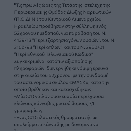
"Τις πρωινές ώρες της Τετάρτης, στελέχη της
Περιφερειακής Ομάδας Δίωξης Ναρκωτικών
(Π.Ο.ΔΙ.Ν.) του Κεντρικού Λιμεναρχείου
Ηρακλείου προέβησαν στην σύλληψη ενός
52χρονου ημεδαπού, για παράβαση του Ν.
4139/13 “Περί εξαρτησιογόνων ουσιών”, του Ν.
2168/93 “Περί όπλων” και του Ν. 2960/01
“Περί Εθνικού Τελωνειακού Κώδικα”.
Συγκεκριμένα, κατόπιν αξιοποίησης
πληροφοριών, διενεργήθηκε νόμιμη έρευνα
στην οικεία του 52χρονου, με την συνδρομή
του αστυνομικού σκύλου «ΜΑΣΚ», κατά την
οποία βρέθηκαν και κατασχέθηκαν:
-Μία (01) νάιλον συσκευασία περιέχουσα
κλώνους κάνναβης μικτού βάρους 7,1
γραμμαρίων,
-Ένας (01) πλαστικός θρυμματιστής με
υπολείμματα κάνναβης μη δυνάμενα να