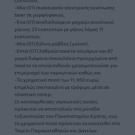
ζυγιστούν,
-Μία (01) συσκευασία ηλεκτρικής εκκένωσης
taser σε μορφή φακού,
-Ένα (01) αναδιπλούμενο μαχαίρι συνολικού
μήκους 23 εκατοστών με μήκος λάμας 11
εκατοστών,
-Μία (01) ξύλινη ράβδος (γκλοπ),
-Επτά (07) λαθραία πακέτα τσιγάρων και 97
μικρά διάφανα σακουλάκια προερχόμενα από
πακέτα τα οποία πιθανόν χρησιμοποιούσε για
επιμερισμό των ναρκωτικών καθώς και
-Το χρηματικό ποσό των 11. 950 ευρώ,
επιμελώς σκεπασμένο με τρόφιμα, μέσα σε
πλαστικό τάπερ.
Οι κατασχεθείσες ναρκωτικές ουσίες
πρόκειται να αποσταλούν στη μονάδα
τοξικολογίας του Πανεπιστημίου Κρήτης, ενώ
το χρηματικό ποσό πρόκειται να κατατεθεί στο
Ταμείο Παρακαταθηκών και Δανείων.