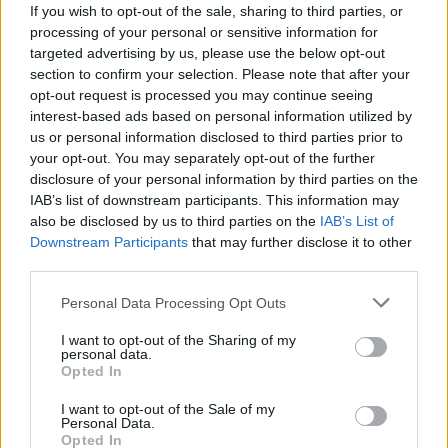
σύζυγος των θυμάτων στο τροχαίο στις Σέρρες
If you wish to opt-out of the sale, sharing to third parties, or
processing of your personal or sensitive information for
15:11
targeted advertising by us, please use the below opt-out
Επίσκεψη του Δημάρχου του Δήμου Σαρωνικού στο
section to confirm your selection. Please note that after your
ΕΛ.ΚΕ.Θ.Ε. στην Ανάβυσσο
opt-out request is processed you may continue seeing
interest-based ads based on personal information utilized by
15:08
us or personal information disclosed to third parties prior to
Φεστιβάλ Κινηματογράφου Χανίων: Δύο εκθέσεις με
your opt-out. You may separately opt-out of the further
ελεύθερη είσοδο στο Μεγάλο Αρσενάλι
disclosure of your personal information by third parties on the
IAB’s list of downstream participants. This information may
also be disclosed by us to third parties on the
IAB’s List of
15:05
Με τη MINOAN LINES, το ταξίδι έχει γεύση — και τιμές
Downstream Participants
that may further disclose it to other
που εκπλήσσουν
third parties.
Personal Data Processing Opt Outs
14:59
Ρωσία: Ο Πούτιν εγκρίνει πώληση 30% στο αεροδρόμιο
I want to opt-out of the Sharing of my
της Μόσχας
personal data.
Opted In
14:50
I want to opt-out of the Sale of my
ΕΛΜΕΠΑ: Και σε ηλεκτρονική έκδοση τα πρακτικά του
Personal Data.
συνεδρίου για τη Ρένα Κυριακού
Opted In