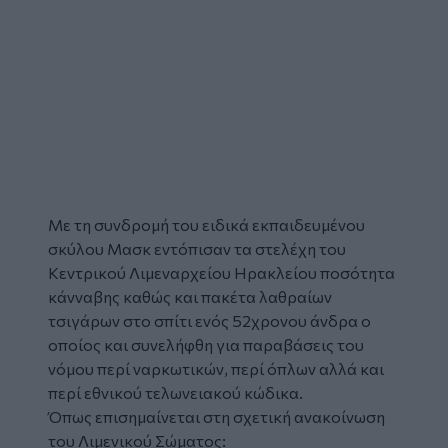
Με τη συνδρομή του ειδικά εκπαιδευμένου
σκύλου Μασκ εντόπισαν τα στελέχη του
Κεντρικού Λιμεναρχείου Ηρακλείου ποσότητα
κάνναβης
καθώς και πακέτα
λαθραίων
τσιγάρων
στο σπίτι ενός 52χρονου άνδρα ο
οποίος και
συνελήφθη
για παραβάσεις του
νόμου περί ναρκωτικών, περί όπλων αλλά και
περί εθνικού τελωνειακού κώδικα.
Όπως επισημαίνεται στη σχετική ανακοίνωση
του Λιμενικού Σώματος: