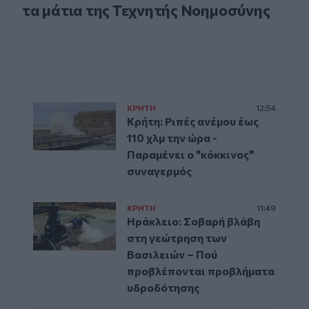
τα μάτια της Τεχνητής Νοημοσύνης
ΚΡΗΤΗ
12:54
Κρήτη: Ριπές ανέμου έως
110 χλμ την ώρα -
Παραμένει ο "κόκκινος"
συναγερμός
ΚΡΗΤΗ
11:49
Ηράκλειο: Σοβαρή βλάβη
στη γεώτρηση των
Βασιλειών – Πού
προβλέπονται προβλήματα
υδροδότησης