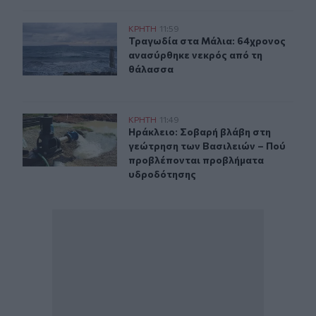
Τραγωδία στα Μάλια: 64χρονος ανασύρθηκε νεκρός απ
ΚΡΗΤΗ
11:59
Τραγωδία στα Μάλια: 64χρονος αν
Τραγωδία στα Μάλια: 64χρονος
ανασύρθηκε νεκρός από τη
θάλασσα
Ηράκλειο: Σοβαρή βλάβη στη γεώτρηση των Βασιλειών
ΚΡΗΤΗ
11:49
Ηράκλειο: Σοβαρή βλάβη στη γεώτ
Ηράκλειο: Σοβαρή βλάβη στη
γεώτρηση των Βασιλειών – Πού
προβλέπονται προβλήματα
υδροδότησης