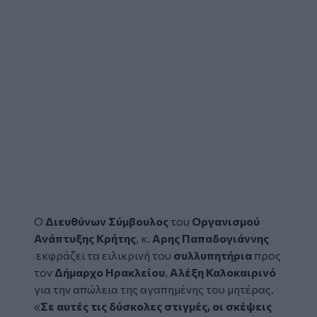
Ο
Διευθύνων Σύμβουλος
του
Οργανισμού
Ανάπτυξης Κρήτης
, κ.
Αρης Παπαδογιάννης
εκφράζει τα ειλικρινή του
συλλυπητήρια
προς
τον
Δήμαρχο Ηρακλείου
,
Αλέξη Καλοκαιρινό
για την απώλεια της αγαπημένης του μητέρας.
«
Σε αυτές τις δύσκολες στιγμές, οι σκέψεις