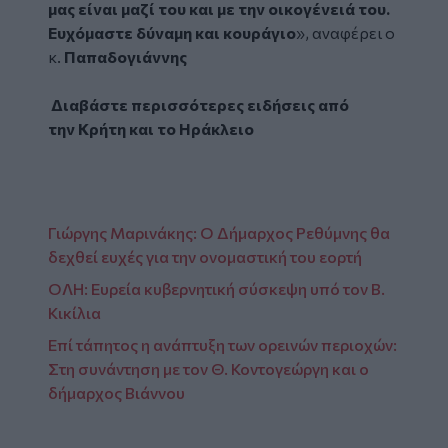
μας είναι μαζί του και με την οικογένειά του.
Ευχόμαστε δύναμη και κουράγιο
», αναφέρει ο
κ.
Παπαδογιάννης
Διαβάστε περισσότερες ειδήσεις από
την
Κρήτη
και το
Ηράκλειο
Γιώργης Μαρινάκης: Ο Δήμαρχος Ρεθύμνης θα
δεχθεί ευχές για την ονομαστική του εορτή
ΟΛΗ: Ευρεία κυβερνητική σύσκεψη υπό τον Β.
Κικίλια
Επί τάπητος η ανάπτυξη των ορεινών περιοχών:
Στη συνάντηση με τον Θ. Κοντογεώργη και ο
δήμαρχος Βιάννου