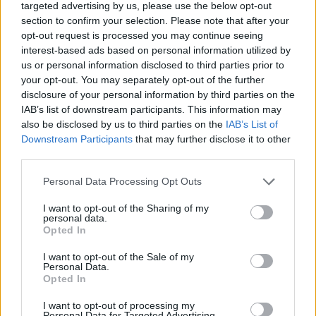
targeted advertising by us, please use the below opt-out
πυρκαγιάς
section to confirm your selection. Please note that after your
opt-out request is processed you may continue seeing
13:38
interest-based ads based on personal information utilized by
Σκιάθος: Ανήλικος κατήγγειλε 17χρονο για βιασμό
us or personal information disclosed to third parties prior to
your opt-out. You may separately opt-out of the further
13:25
disclosure of your personal information by third parties on the
«Kinda chic»: Ποιο είναι το νέο τρεντ της Gen Z που έχει
IAB’s list of downstream participants. This information may
κατακλύσει τα Social Media
also be disclosed by us to third parties on the
IAB’s List of
Downstream Participants
that may further disclose it to other
third parties.
ΠΕΡΙΣΣΟΤΕΡΑ
Personal Data Processing Opt Outs
I want to opt-out of the Sharing of my
personal data.
Opted In
ΣΧΕΤΙΚA AΡΘΡΑ
I want to opt-out of the Sale of my
Personal Data.
Opted In
Η «Αντιγόνη» του Σοφοκλή μέσα από τα μάτια της Τεχν
ΚΡΗΤΗ
16:37
I want to opt-out of processing my
Η «Αντιγόνη» του Σοφοκλή μέσα απ
Η «Αντιγόνη» του Σοφοκλή μέσα
Personal Data for Targeted Advertising.