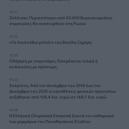
15:57
Ζελένσκι: Περισσότεροι από 50.000 Βορειοκορεάτες
στρατιώτες θα αναπτυχθούν στη Ρωσία
15:35
«Τα λουλούδια μιλούν» του Βασίλη Ξημέρη
15:26
Οδήγηση με σαγιονάρες: Επιτρέπεται τελικά ή
κινδυνεύεις με πρόστιμο;
15:03
Σκέρτσος: Από τον Δεκέμβριο του 2018 έως τον
Δεκέμβριο του 2025 οι καταθέσεις φυσικών προσώπων
αυξήθηκαν από 106,4 δισ. ευρώ σε 148,7 δισ. ευρώ
14:58
Η Ελληνική Ολυμπιακή Επιτροπή ξεκινά τον καθαρισμό
των μαρμάρων του Παναθηναϊκού Σταδίου