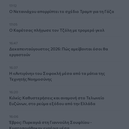
17:12
Ο Νετανιάχου απορρίπτει το σχέδιο Τραμπ για τη Γάζα
17:05
Ο Καρέτσας πλήγωσε τον Τζόλη με τρομερό γκολ
16:47
Δεκαπενταύγουστος 2026: Πώς αμείβονται όσοι θα
εργαστούν
16:37
Η «Αντιγόνη» του Σοφοκλή μέσα από τα μάτια της
Τεχνητής Νοημοσύνης
16:20
Κιλκίς: Καθυστερήσεις και αναμονή στο Τελωνείο
Ευζώνων, στο ρεύμα εξόδου από την Ελλάδα
16:06
Έβρος: Πυρκαγιά στη Γιαννούλη Σουφλίου -
Κινητοποιήθηκαν εναέρια μέσα