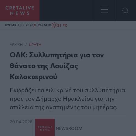
Homepage
/
31 °C
ΚΥΡΙΑΚΗ 9.8.2026
ΗΡΑΚΛΕΙΟ
ΑΡΧΙΚΗ
/
ΚΡΉΤΗ
ΟΑΚ: Συλλυπητήρια για τον
θάνατο της Λουίζας
Καλοκαιρινού
Eκφράζει τα ειλικρινή του συλλυπητήρια
προς τον Δήμαρχο Ηρακλείου για την
απώλεια της αγαπημένης του μητέρας.
20.04.2026
NEWSROOM