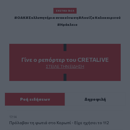
ΣΧΕΤΙΚΆ TAGS
ΟΑΚ
Συλλυπητήρια ανακοίνωση
Λουίζα Καλοκαιρινού
Ηράκλειο
Γίνε ο ρεπόρτερ του CRETALIVE
ΣΤΕΊΛΕ ΤΗΝ ΕΊΔΗΣΗ
Ροή ειδήσεων
Δημοφιλή
17:14
Πρόλαβαν τη φωτιά στο Κορωπί - Είχε ηχήσει το 112