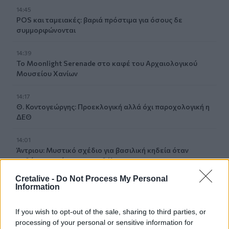
14:45
POS και ταμειακές: βαριά πρόστιμα για όσους δε
συμμορφώνονται
14:39
To Moonlight Serenade στο καφέ του Αρχαιολογικού
Μουσείου Χανίων
14:17
Θ. Κοντογεώργης: Προεκλογική αλλά όχι παροχολογική η
ΔΕΘ
14:01
Άντριου: Μυστικό σχέδιο για βασιλική κηδεία όταν
πεθάνει, παρά την αποκαθήλωση
Cretalive -
Do Not Process My Personal
13:53
Information
Σε ετοιμότητα η πυροσβεστική στη Λέσβο
If you wish to opt-out of the sale, sharing to third parties, or
13:45
processing of your personal or sensitive information for
Κρήτη: Και την Δευτέρα (10/08) πολύ υψηλός ο κίνδυνος