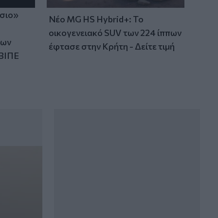
ίσιο»
Νέο MG HS Hybrid+: Το
οικογενειακό SUV των 224 ίππων
των
έφτασε στην Κρήτη - Δείτε τιμή
ΒΙΠΕ