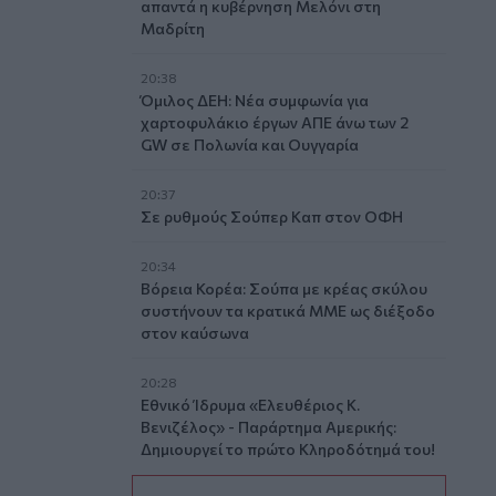
απαντά η κυβέρνηση Μελόνι στη
Μαδρίτη
20:38
Όμιλος ΔΕΗ: Νέα συμφωνία για
χαρτοφυλάκιο έργων ΑΠΕ άνω των 2
GW σε Πολωνία και Ουγγαρία
20:37
Σε ρυθμούς Σούπερ Καπ στον ΟΦΗ
20:34
Βόρεια Κορέα: Σούπα με κρέας σκύλου
συστήνουν τα κρατικά ΜΜΕ ως διέξοδο
στον καύσωνα
20:28
Εθνικό Ίδρυμα «Ελευθέριος Κ.
Βενιζέλος» - Παράρτημα Αμερικής:
Δημιουργεί το πρώτο Κληροδότημά του!