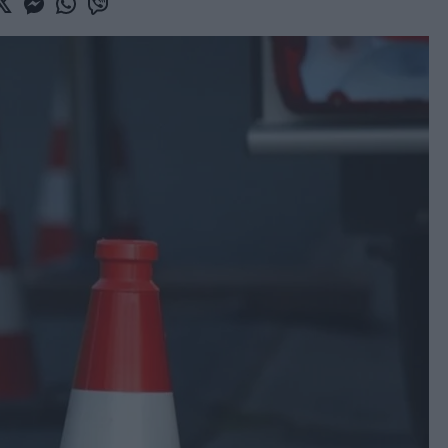
book
witter
Messenger
Whatsapp
Viber