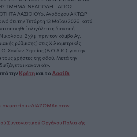
ΗΣ ΤΜΗΜΑ: ΝΕΑΠΟΛΗ – ΑΓΙΟΣ
ΤΗΤΑ ΛΑΣΙΘΙΟΥ», Αναδόχου ΑΚΤΩΡ
οινό ότι την Τετάρτη 13 Μαΐου 2026 κατά
γματοποιηθεί ολιγόλεπτη διακοπή
ικολάου, 2 χλμ. πριν τον κόμβο Αγ.
ιακής ρύθμισης) στις Χιλιομετρικές
Ο. Χανίων-Σητείας (Β.Ο.Α.Κ.). για την
α τους χρήστες της οδού. Μετά την
διεξάγεται κανονικά».
από την
Κρήτη
και το
Λασίθι
του σωματείου «ΔΙΑΖΩΜΑ» στον
κού Συντονιστικού Οργάνου Πολιτικής