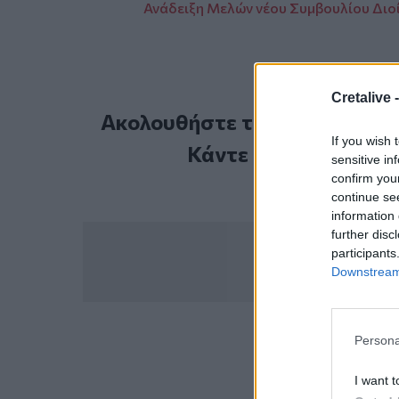
Ανάδειξη Μελών νέου Συμβουλίου Διο
Cretalive 
Ακολουθήστε το Cretalive στ
If you wish 
Κάντε εγγραφή στο 
sensitive in
confirm you
continue se
information 
further disc
participants
Downstream 
Persona
ΣΧΕΤ
Διακοπή κυκλο
I want t