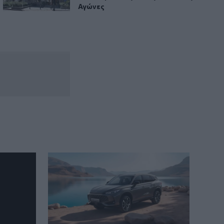
Ευρώπη – Εικόνες με ξερά εδάφη και
Αγώνες
ποτάμια σε ιστορικά χαμηλά επίπεδα
18:13
Τι είναι το «Papara» που έγινε viral στη
μεταγραφή του Σαλάχ στην Τουρκία