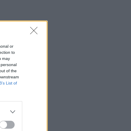
19:42
Καλοκαίρι 2026: Η Ευρώπη στις φλόγες
- 5 εκατ. στρέμματα στάχτη, από την
Πορτογαλία έως την Κρήτη (Βίντεο)
19:18
ΗΠΑ: Εφετείο απαγόρευσε να
sonal or
συνεχιστεί η κατασκευή της αίθουσας
ection to
χορού στον Λευκό Οίκο
ou may
 personal
19:11
out of the
Χανιά: Σχεδόν 1 εκατ. ευρώ από το
 downstream
Ταμείο Αλληλεγγύης του Υπουργείου
B’s List of
Μετανάστευσης και Ασύλου για
σχολικές υποδομές και δημόσιους
χώρους
19:03
Ιερόσυλοι βανδάλισαν το εκκλησάκι
της Μεταμορφώσεως του Σωτήρος
στον Σαρωνικό