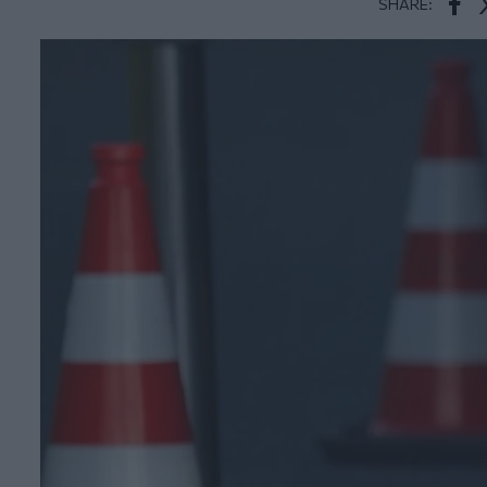
SHARE:
Face
T