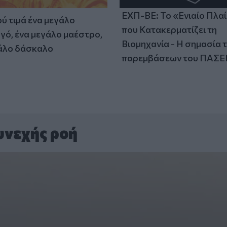
ΕΧΠ-ΒΕ: Το «Ενιαίο Πλα
ύ τιμά ένα μεγάλο
που Κατακερματίζει τη
γό, ένα μεγάλο μαέστρο,
Βιομηχανία - Η σημασία 
άλο δάσκαλο
παρεμβάσεων του ΠΑΣΕ
υνεχής ροή