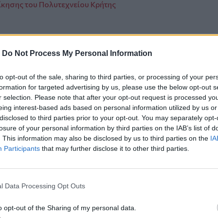
ίκησης του Πολυτεχνείου Κρήτης
-
Do Not Process My Personal Information
ο
Google News
και στο
Facebook
to opt-out of the sale, sharing to third parties, or processing of your per
κανάλι μας στο
YouTube
formation for targeted advertising by us, please use the below opt-out s
r selection. Please note that after your opt-out request is processed y
eing interest-based ads based on personal information utilized by us or
disclosed to third parties prior to your opt-out. You may separately opt-
losure of your personal information by third parties on the IAB’s list of
. This information may also be disclosed by us to third parties on the
IA
Participants
that may further disclose it to other third parties.
l Data Processing Opt Outs
ΙΚΆ TAGS
φορίας
Κρήτη
Λασίθι
o opt-out of the Sharing of my personal data.