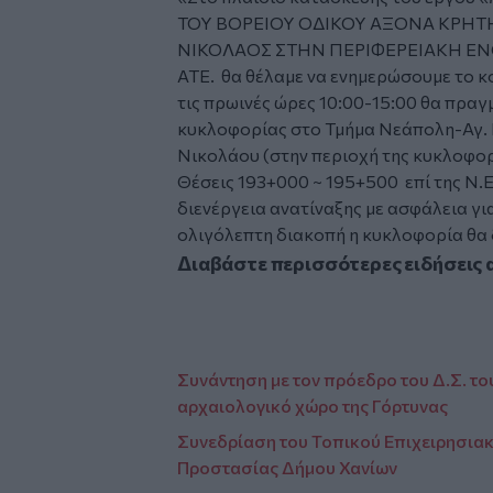
ΤΟΥ ΒΟΡΕΙΟΥ ΟΔΙΚΟΥ ΑΞΟΝΑ ΚΡΗΤ
ΝΙΚΟΛΑΟΣ ΣΤΗΝ ΠΕΡΙΦΕΡΕΙΑΚΗ ΕΝΟ
ΑΤΕ. θα θέλαμε να ενημερώσουμε το κ
τις πρωινές ώρες 10:00-15:00 θα πρα
κυκλοφορίας στο Τμήμα Νεάπολη-Αγ. Ν
Νικολάου (στην περιοχή της κυκλοφορ
Θέσεις 193+000 ~ 195+500 επί της Ν.Ε.
διενέργεια ανατίναξης με ασφάλεια γι
ολιγόλεπτη διακοπή η κυκλοφορία θα 
Διαβάστε περισσότερες ειδήσεις 
Συνάντηση με τον πρόεδρο του Δ.Σ. 
αρχαιολογικό χώρο της Γόρτυνας
Συνεδρίαση του Τοπικού Επιχειρησια
Προστασίας Δήμου Χανίων