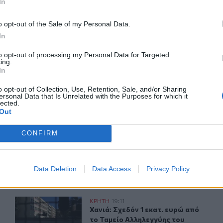
In
o opt-out of the Sale of my Personal Data.
In
ερ του CRETALIVE
to opt-out of processing my Personal Data for Targeted
ΤΗΝ ΕΊΔΗΣΗ
ing.
In
o opt-out of Collection, Use, Retention, Sale, and/or Sharing
ersonal Data that Is Unrelated with the Purposes for which it
lected.
Out
CONFIRM
ημα Αμερικής: Δημιουργεί το πρώτο Κληροδότημά του!
Σητεία: Φωτιά στα Αχλάδια - Μεγάλη κινητοποίηση από
ΚΡΗΤΗ
20:17
ενιζέλος» - Παράρτημα Αμερικής: Δημιουργεί το πρώτο Κλη
Σητεία: Φωτιά στα Αχλάδια - Μεγάλ
Σητεία: Φωτιά στα Αχλάδια -
Μεγάλη κινητοποίηση από την
Πυροσβεστική!
Data Deletion
Data Access
Privacy Policy
έμματα στάχτη, από την Πορτογαλία έως την Κρήτη (Βίντεο)
Χανιά: Σχεδόν 1 εκατ. ευρώ από το Ταμείο Αλληλεγγύη
ΚΡΗΤΗ
19:11
λόγες - 5 εκατ. στρέμματα στάχτη, από την Πορτογαλία έως
Χανιά: Σχεδόν 1 εκατ. ευρώ από το
Χανιά: Σχεδόν 1 εκατ. ευρώ από
το Ταμείο Αλληλεγγύης του