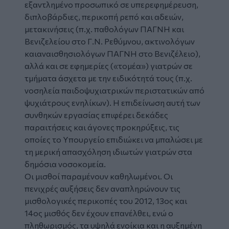
εξαντλημένο προσωπικό σε υπερεφημέρευση,
διπλοβάρδιες, περικοπή ρεπό και αδειών,
μετακινήσεις (π.χ. παθολόγων ΠΑΓΝΗ και
Βενιζελείου στο Γ.Ν. Ρεθύμνου, ακτινολόγων
καιαναισθησιολόγων ΠΑΓΝΗ στο Βενιζέλειο),
αλλά και σε εφημερίες («τομέα») γιατρών σε
τμήματα άσχετα με την ειδικότητά τους (π.χ.
νοσηλεία παιδοψυχιατρικών περιστατικών από
ψυχιάτρους ενηλίκων). Η επιδείνωση αυτή των
συνθηκών εργασίας επιφέρει δεκάδες
παραιτήσεις και άγονες προκηρύξεις, τις
οποίες το Υπουργείο επιδιώκει να μπαλώσει με
τη μερική απασχόληση ιδιωτών γιατρών στα
δημόσια νοσοκομεία.
Οι μισθοί παραμένουν καθηλωμένοι. Οι
πενιχρές αυξήσεις δεν αναπληρώνουν τις
μισθολογικές περικοπές του 2012, 13ος και
14ος μισθός δεν έχουν επανέλθει, ενώ ο
πληθωρισμός, τα υψηλά ενοίκια και η αυξημένη