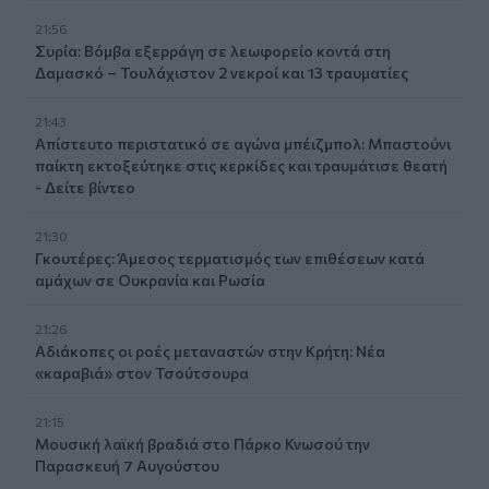
21:56
Συρία: Βόμβα εξερράγη σε λεωφορείο κοντά στη
Δαμασκό – Τουλάχιστον 2 νεκροί και 13 τραυματίες
21:43
Απίστευτο περιστατικό σε αγώνα μπέιζμπολ: Μπαστούνι
παίκτη εκτοξεύτηκε στις κερκίδες και τραυμάτισε θεατή
- Δείτε βίντεο
21:30
Γκουτέρες: Άμεσος τερματισμός των επιθέσεων κατά
αμάχων σε Ουκρανία και Ρωσία
21:26
Αδιάκοπες οι ροές μεταναστών στην Κρήτη: Νέα
«καραβιά» στον Τσούτσουρα
21:15
Μουσική λαϊκή βραδιά στο Πάρκο Κνωσού την
Παρασκευή 7 Αυγούστου