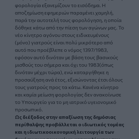
φορολογία εξανεμίζουν το εισόδημα. Η
αποζημίωση εφημεριών παραμένει χαμηλή,
παρά την αυτοτελή τους φορολόγηση, η οποία
δόθηκε κάτω από την πίεση των αγώνων μας. Το
νέο κίνητρο αγόνου στους ειδικευμένους
(μόνο) γιατρούς είναι πολύ μικρότερο από
αυτό που προέβλεπε ο νόμος 1397/1983,
εφόσον αυτό δινόταν με βάση τους βασικούς
μισθούς του σήμερα και όχι του 1983(όπως
δινόταν μέχρι τώρα), ενώ καταργήθηκε η
προσαύξηση ανά έτος, εξισώνοντας έτσι όλους
τους γιατρούς προς τα κάτω. Κανένα κίνητρο
και καμία μείωση φορολογίας δεν ανακοίνωσε
το Υπουργείο για το μη ιατρικό υγειονομικό
προσωπικό.
Ως διέξοδος στην απαξίωση της δημόσιας
περίθαλψης προβάλλεται ο ιδιωτικός τομέας
και η ιδιωτικοοικονομική λειτουργία των