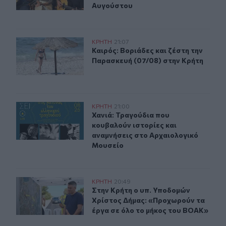
Αυγούστου
Καιρός: Βοριάδες και ζέστη την Παρασκευή (07/08) στη
ΚΡΗΤΗ
21:07
Καιρός: Βοριάδες και ζέστη την Πα
Καιρός: Βοριάδες και ζέστη την
Παρασκευή (07/08) στην Κρήτη
Χανιά: Τραγούδια που κουβαλούν ιστορίες και αναμνήσ
ΚΡΗΤΗ
21:00
Χανιά: Τραγούδια που κουβαλούν ι
Χανιά: Τραγούδια που
κουβαλούν ιστορίες και
αναμνήσεις στο Αρχαιολογικό
Μουσείο
Στην Κρήτη ο υπ. Υποδομών Χρίστος Δήμας: «Προχωρού
ΚΡΗΤΗ
20:49
Στην Κρήτη ο υπ. Υποδομών Χρίστο
Στην Κρήτη ο υπ. Υποδομών
Χρίστος Δήμας: «Προχωρούν τα
έργα σε όλο το μήκος του ΒΟΑΚ»