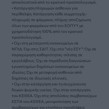
αποκλειστικά από το κρατικό προϋπολογισμό.
• Κατάργηση πληρωμών ασθενών για
περίθαλψη. Κατάργηση κάθε συμμετοχής-
πληρωμής σε φάρμακα, πλήρης αποζημίωση
όλων των φαρμάκων από τον ΕΟΠΥΥ με
χρηματοδότηση 100% από τον κρατικό
προϋπολογισμό.
• Όχι στη μετατροπή νοσοκομείων σε
ΝΠΙΔ. Όχι στις ΣΔΙΤ. Όχι στο "νέο ΕΣΥ ". Όχι σε
παραχώρηση καθαριότητας-σίτισης σε
εργολάβους. Όχι σε παράδοση διαγνώσεων
εργαστηρίων δημόσιων νοσοκομείων σε
ιδιώτες.Όχι σε μεταφορά ασθενών από
δημόσιες σε ιδιωτικές κλινικές.
• Όχι στην κατάργηση και τη συγχώνευση
δομών ψυχικής υγείας. Όχι στην κατάργηση
του ΚΕΘΕΑ. Όχι στις απολύσεις συμβασιούχων
ΕΣΠΑ του ΚΕΘΕΑ, μονιμοποίηση των
συμβασιούχων και επιπλέον προσλήψεις