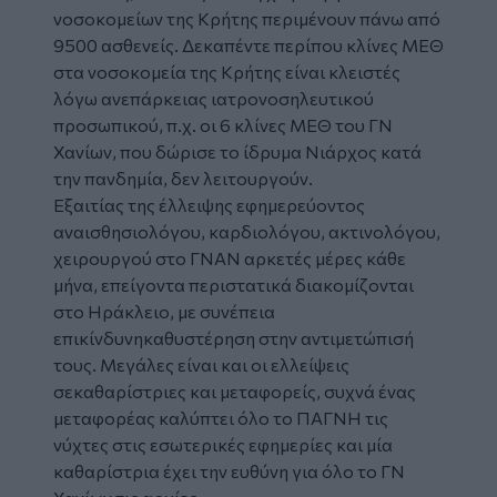
νοσοκομείων της Κρήτης περιμένουν πάνω από
9500 ασθενείς. Δεκαπέντε περίπου κλίνες ΜΕΘ
στα νοσοκομεία της Κρήτης είναι κλειστές
λόγω ανεπάρκειας ιατρονοσηλευτικού
προσωπικού, π.χ. οι 6 κλίνες ΜΕΘ του ΓΝ
Χανίων, που δώρισε το ίδρυμα Νιάρχος κατά
την πανδημία, δεν λειτουργούν.
Εξαιτίας της έλλειψης εφημερεύοντος
αναισθησιολόγου, καρδιολόγου, ακτινολόγου,
χειρουργού στο ΓΝΑΝ αρκετές μέρες κάθε
μήνα, επείγοντα περιστατικά διακομίζονται
στο Ηράκλειο, με συνέπεια
επικίνδυνηκαθυστέρηση στην αντιμετώπισή
τους. Μεγάλες είναι και οι ελλείψεις
σεκαθαρίστριες και μεταφορείς, συχνά ένας
μεταφορέας καλύπτει όλο το ΠΑΓΝΗ τις
νύχτες στις εσωτερικές εφημερίες και μία
καθαρίστρια έχει την ευθύνη για όλο το ΓΝ