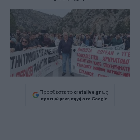
Facebook
Twitter
Messenger
Whatsapp
Viber
Προσθέστε το
cretalive.gr
ως
προτιμώμενη πηγή στο Google