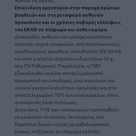
Χανίων τις αργίες.
Επικίνδυνη αργοπορία στην παροχή πρώτων
βοηθειών και στη μεταφορά ασθενών
προκαλούν και οι χρόνιες σοβαρές ελλείψεις
του ΕΚΑΒ σε πλήρωμα και ασθενοφόρα
.
Διακομιδές ασθενών σε κρίσιμη κατάσταση
γίνονται συχνά επισφαλώς από στρατιωτικούς,
ανειδίκευτους άμισθους σπουδαστές ΙΕΚ ΕΚΑΒ
και από γιατρούς άσχετων ειδικοτήτων (π.χ.
στο ΓΝ Ρεθύμνου). Παράλληλα, η ΠΦΥ
εξακολουθεί να είναι αποψιλωμένη από
προσωπικό και υποδομές, ενώ αγροτικοί και
γενικοί γιατροί καλύπτουν εφημερίες και στα
υποστελεχωμένα ΤΕΠ των νοσοκομείων, όπου
οι αναμονές είναι πολύωρες.
Διοικήσεις ΥΠΕ και νοσοκομείων προσπαθούν
να μειώσουν το κόστος λειτουργίας των
δημόσιων δομών υγείας με εμβαλωματικές
λύσεις, πιέζοντας το υπάρχον ελλιπές