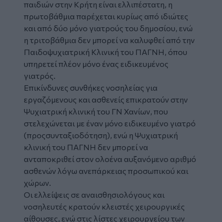
παιδιών στην Κρήτη είναι ελλιπέστατη, η
πρωτοβάθμια παρέχεται κυρίως από ιδιώτες
και από δύο μόνο γιατρούς του δημοσίου, ενώ
η τριτοβάθμια δεν μπορεί να καλυφθεί από την
Παιδοψυχιατρική Κλινική του ΠΑΓΝΗ, όπου
υπηρετεί πλέον μόνο ένας ειδικευμένος
γιατρός.
Επικίνδυνες συνθήκες νοσηλείας για
εργαζόμενους και ασθενείς επικρατούν στην
Ψυχιατρική κλινική του ΓΝ Χανίων, που
στελεχώνεται με έναν μόνο ειδικευμένο γιατρό
(προςσυνταξιοδότηση), ενώ η Ψυχιατρική
κλινική του ΠΑΓΝΗ δεν μπορεί να
ανταποκριθεί στον ολοένα αυξανόμενο αριθμό
ασθενών λόγω ανεπάρκειας προσωπικού και
χώρων.
Οι ελλείψεις σε αναισθησιολόγους και
νοσηλευτές κρατούν κλειστές χειρουργικές
αίθουσες, ενώ στις λίστες χειρουργείου των