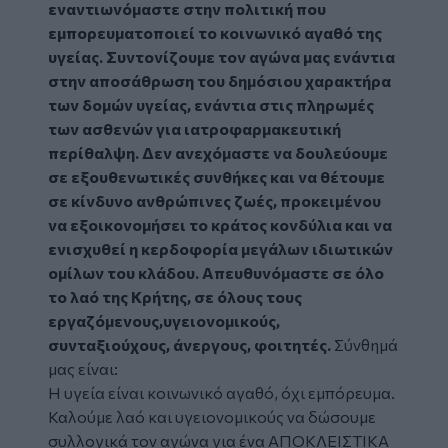
εναντιωνόμαστε στην πολιτική που
εμπορευματοποιεί το κοινωνικό αγαθό της
υγείας. Συντονίζουμε τον αγώνα μας ενάντια
στην αποσάθρωση του δημόσιου χαρακτήρα
των δομών υγείας, ενάντια στις πληρωμές
των ασθενών για ιατροφαρμακευτική
περίθαλψη. Δεν ανεχόμαστε να δουλεύουμε
σε εξουθενωτικές συνθήκες και να θέτουμε
σε κίνδυνο ανθρώπινες ζωές, προκειμένου
να εξοικονομήσει το κράτος κονδύλια και να
ενισχυθεί η κερδοφορία μεγάλων ιδιωτικών
ομίλων του κλάδου. Απευθυνόμαστε σε όλο
το λαό της Κρήτης, σε όλους τους
εργαζόμενους,υγειονομικούς,
συνταξιούχους, άνεργους, φοιτητές.
Σύνθημά
μας είναι:
Η υγεία είναι κοινωνικό αγαθό, όχι εμπόρευμα.
Καλούμε λαό και υγειονομικούς να δώσουμε
συλλογικά τον αγώνα για ένα ΑΠΟΚΛΕΙΣΤΙΚΆ