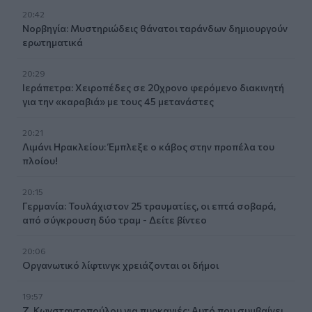
20:42
Νορβηγία: Μυστηριώδεις θάνατοι ταράνδων δημιουργούν
ερωτηματικά
20:29
Ιεράπετρα: Χειροπέδες σε 20χρονο φερόμενο διακινητή
για την «καραβιά» με τους 45 μετανάστες
20:21
Λιμάνι Ηρακλείου: Έμπλεξε ο κάβος στην προπέλα του
πλοίου!
20:15
Γερμανία: Τουλάχιστον 25 τραυματίες, οι επτά σοβαρά,
από σύγκρουση δύο τραμ - Δείτε βίντεο
20:06
Οργανωτικό λίφτινγκ χρειάζονται οι δήμοι
19:57
Ζ. Κωνσταντοπούλου για πυρκαγιές: Αυτό που συμβαίνει