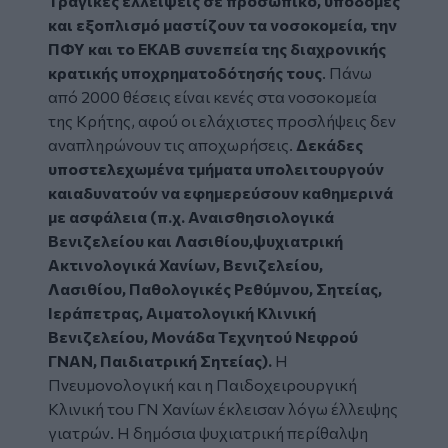
Τραγικές ελλείψεις σε προσωπικό, υποδομές
και εξοπλισμό μαστίζουν τα νοσοκομεία, την
ΠΦΥ και το ΕΚΑΒ συνεπεία της διαχρονικής
κρατικής υποχρηματοδότησής τους
. Πάνω
από 2000 θέσεις είναι κενές στα νοσοκομεία
της Κρήτης, αφού οι ελάχιστες προσλήψεις δεν
αναπληρώνουν τις αποχωρήσεις.
Δεκάδες
υποστελεχωμένα τμήματα υπολειτουργούν
καιαδυνατούν να εφημερεύσουν καθημερινά
με ασφάλεια (π.χ. Αναισθησιολογικά
Βενιζελείου και Λασιθίου,ψυχιατρική
Ακτινολογικά Χανίων, Βενιζελείου,
Λασιθίου, Παθολογικές Ρεθύμνου, Σητείας,
Ιεράπετρας, Αιματολογική Κλινική
Βενιζελείου, Μονάδα Τεχνητού Νεφρού
ΓΝΑΝ, Παιδιατρική Σητείας).
Η
Πνευμονολογική και η Παιδοχειρουργική
Κλινική του ΓΝ Χανίων έκλεισαν λόγω έλλειψης
γιατρών. Η δημόσια ψυχιατρική περίθαλψη