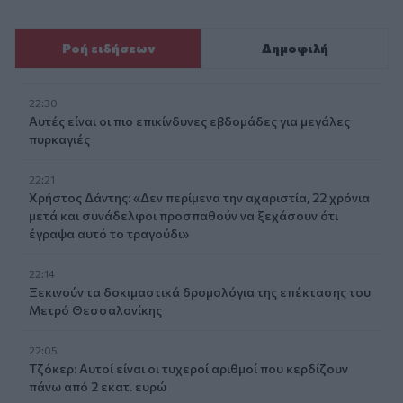
Ροή ειδήσεων
Δημοφιλή
22:30
Αυτές είναι οι πιο επικίνδυνες εβδομάδες για μεγάλες
πυρκαγιές
22:21
Χρήστος Δάντης: «Δεν περίμενα την αχαριστία, 22 χρόνια
μετά και συνάδελφοι προσπαθούν να ξεχάσουν ότι
έγραψα αυτό το τραγούδι»
22:14
Ξεκινούν τα δοκιμαστικά δρομολόγια της επέκτασης του
Μετρό Θεσσαλονίκης
22:05
Τζόκερ: Αυτοί είναι οι τυχεροί αριθμοί που κερδίζουν
πάνω από 2 εκατ. ευρώ