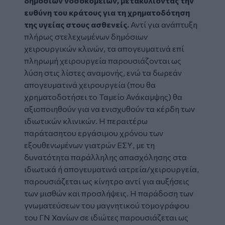
δημόσιων νοσοκομείων, μετακυλίοντας την
ευθύνη του κράτους για τη χρηματοδότηση
της υγείας στους ασθενείς.
Αντί για ανάπτυξη
πλήρως στελεχωμένων δημόσιων
χειρουργικών κλινών, τα απογευματινά επί
πληρωμή χειρουργεία παρουσιάζονται ως
λύση στις λίστες αναμονής, ενώ τα δωρεάν
απογευματινά χειρουργεία (που θα
χρηματοδοτήσει το Ταμείο Ανάκαμψης) θα
αξιοποιηθούν για να ενισχυθούν τα κέρδη των
ιδιωτικών κλινικών. Η περαιτέρω
παράτασητου εργάσιμου χρόνου των
εξουθενωμένων γιατρών ΕΣΥ, με τη
δυνατότητα παράλληλης απασχόλησης στα
ιδιωτικά ή απογευματινά ιατρεία/χειρουργεία,
παρουσιάζεται ως κίνητρο αντί για αυξήσεις
των μισθών και προσλήψεις. Η παράδοση των
γνωματεύσεων του μαγνητικού τομογράφου
του ΓΝ Χανίων σε ιδιώτες παρουσιάζεται ως