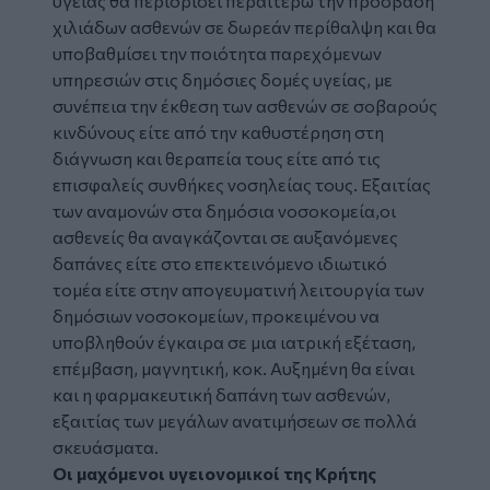
υγείας θα περιορίσει περαιτέρω την πρόσβαση
χιλιάδων ασθενών σε δωρεάν περίθαλψη και θα
υποβαθμίσει την ποιότητα παρεχόμενων
υπηρεσιών στις δημόσιες δομές υγείας, με
συνέπεια την έκθεση των ασθενών σε σοβαρούς
κινδύνους είτε από την καθυστέρηση στη
διάγνωση και θεραπεία τους είτε από τις
επισφαλείς συνθήκες νοσηλείας τους. Εξαιτίας
των αναμονών στα δημόσια νοσοκομεία,οι
ασθενείς θα αναγκάζονται σε αυξανόμενες
δαπάνες είτε στο επεκτεινόμενο ιδιωτικό
τομέα είτε στην απογευματινή λειτουργία των
δημόσιων νοσοκομείων, προκειμένου να
υποβληθούν έγκαιρα σε μια ιατρική εξέταση,
επέμβαση, μαγνητική, κοκ. Αυξημένη θα είναι
και η φαρμακευτική δαπάνη των ασθενών,
εξαιτίας των μεγάλων ανατιμήσεων σε πολλά
σκευάσματα.
Οι μαχόμενοι υγειονομικοί της Κρήτης