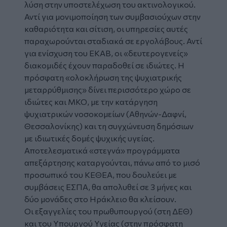
λύση στην υποστελέχωση του ακτινολογικού.
Αντί για μονιμοποίηση των συμβασιούχων στην
καθαριότητα και σίτιση, οι υπηρεσίες αυτές
παραχωρούνται σταδιακά σε εργολάβους. Αντί
για ενίσχυση του ΕΚΑΒ, οι «δευτερογενείς»
διακομιδές έχουν παραδοθεί σε ιδιώτες. Η
πρόσφατη «ολοκλήρωση της ψυχιατρικής
μεταρρύθμισης» δίνει περισσότερο χώρο σε
ιδιώτες και ΜΚΟ, με την κατάργηση
ψυχιατρικών νοσοκομείων (Αθηνών-Δαφνί,
Θεσσαλονίκης) και τη συγχώνευση δημόσιων
με ιδιωτικές δομές ψυχικής υγείας.
Αποτελεσματικά «στεγνά» προγράμματα
απεξάρτησης καταργούνται, πάνω από το μισό
προσωπικό του ΚΕΘΕΑ, που δουλεύει με
συμβάσεις ΕΣΠΑ, θα απολυθεί σε 3 μήνες και
δύο μονάδες στο Ηράκλειο θα κλείσουν.
Οι εξαγγελίες του πρωθυπουργού (στη ΔΕΘ)
και του Υπουργού Υγείας (στην πρόσφατη