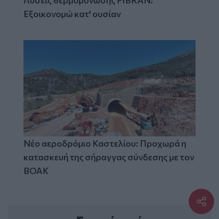
Λύσεις θερμομόνωσης FIBRAN:
Εξοικονομώ κατ' ουσίαν
Νέο αεροδρόμιο Καστελίου: Προχωρά η
κατασκευή της σήραγγας σύνδεσης με τον
ΒΟΑΚ