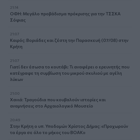
21:14
ΟΦΗ: Μεγάλο προβάδισμα πρόκρισης για την ΤΣΣΚΑ
Σόφιας
21:07
Καιρός: Βοριάδες και ζέστη την Παρασκευή (07/08) στην
Κρήτη
21:07
Γιατί δεν έσωσα το κουτάβι: Τι αναφέρει ο ερευνητής που
κατέγραφε τη συμβίωση του μικρού σκυλιού με αγέλη
λύκων
21:00
Χανιά: Τραγούδια που κουβαλούν ιστορίες και
αναμνήσεις στο Αρχαιολογικό Μουσείο
20:49
Στην Κρήτη ο υπ. Υποδομών Χρίστος Δήμας: «Προχωρούν
τα έργα σε όλο το μήκος του ΒΟΑΚ»