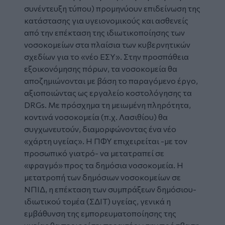
συνέντευξη τύπου) προμηνύουν επιδείνωση της
κατάστασης για υγειονομικούς και ασθενείς
από την επέκταση της ιδιωτικοποίησης των
νοσοκομείων στα πλαίσια των κυβερνητικών
σχεδίων για το «νέο ΕΣΥ». Στην προσπάθεια
εξοικονόμησης πόρων, τα νοσοκομεία θα
αποζημιώνονται με βάση το παραγόμενο έργο,
αξιοποιώντας ως εργαλείο κοστολόγησης τα
DRGs. Με πρόσχημα τη μειωμένη πληρότητα,
κοντινά νοσοκομεία (π.χ. Λασιθίου) θα
συγχωνευτούν, διαμορφώνοντας ένα νέο
«χάρτη υγείας». Η ΠΦΥ επιχειρείται -με τον
προσωπικό γιατρό- να μετατραπεί σε
«φραγμό» προς τα δημόσια νοσοκομεία. H
μετατροπή των δημόσιων νοσοκομείων σε
ΝΠΙΔ, η επέκταση των συμπράξεων δημόσιου-
ιδιωτικού τομέα (ΣΔΙΤ) υγείας, γενικά η
εμβάθυνση της εμπορευματοποίησης της