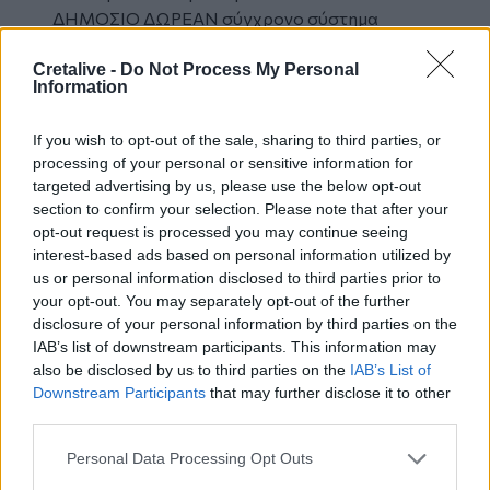
ΔΗΜΌΣΙΟ ΔΩΡΕΆΝ σύγχρονο σύστημα
υγείας, που να ικανοποιεί καθολικά τις
Cretalive -
Do Not Process My Personal
ανάγκες, αξιοποιώντας τις εξελίξεις της
Information
επιστήμης.
Διεκδικούμε:
If you wish to opt-out of the sale, sharing to third parties, or
• Να μην συγχωνευτεί-καταργηθεί κανένα
processing of your personal or sensitive information for
τμήμα, νοσοκομείο, κέντρο υγείας. Όχι στο νέο
targeted advertising by us, please use the below opt-out
«χάρτη υγείας».
section to confirm your selection. Please note that after your
• Πλήρη στελέχωση όλων των δημόσιων
opt-out request is processed you may continue seeing
νοσοκομείων, της ΠΦΥ και του ΕΚΑΒ με το
interest-based ads based on personal information utilized by
us or personal information disclosed to third parties prior to
αναγκαίο ΜΟΝΙΜΟ προσωπικό πλήρους
your opt-out. You may separately opt-out of the further
αποκλειστικής απασχόλησης. Επικαιροποίηση
disclosure of your personal information by third parties on the
οργανισμών νοσοκομείων με αύξηση
IAB’s list of downstream participants. This information may
οργανικών θέσεων και δημιουργία οργανισμών
also be disclosed by us to third parties on the
IAB’s List of
κέντρων υγείας. Ταυτόχρονη
Downstream Participants
that may further disclose it to other
ανοικτή προκήρυξη ΟΛΩΝ των κενών
third parties.
θέσεων με κίνητρα και επιτάχυνση της
Personal Data Processing Opt Outs
διαδικασίας πρόσληψης.