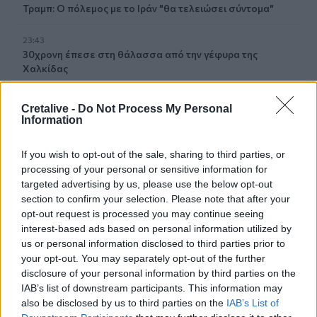
Τραμπ: Ο πόλεμος με το Ιράν "θα τελειώσει σύντομα"
23:43
30χρονη έπεσε στη θάλασσα από την γέφυρα της
Χαλκίδας
23:32
Cretalive -
Do Not Process My Personal
Οι «μαύρες χήρες» της Ρωσίας: Παντρεύονται
Information
νεοσύλλεκτους πριν μεταβούν στο μέτωπο για να
εισπράξουν τις «παχυλές» αποζημιώσεις
If you wish to opt-out of the sale, sharing to third parties, or
processing of your personal or sensitive information for
23:25
targeted advertising by us, please use the below opt-out
Ρόδος: Έσπασε ο κάβος και τραυμάτισε ναυτικό
section to confirm your selection. Please note that after your
opt-out request is processed you may continue seeing
23:19
interest-based ads based on personal information utilized by
Τραγωδία στην Εύβοια: Νεκρός 37χρονος μετά από
us or personal information disclosed to third parties prior to
τροχαίο με αγριογούρουνο
your opt-out. You may separately opt-out of the further
disclosure of your personal information by third parties on the
23:09
IAB’s list of downstream participants. This information may
Φωτιές σε Σκύρο και Λακωνία: Συνελήφθησαν 63χρονη
also be disclosed by us to third parties on the
IAB’s List of
και 71χρονος