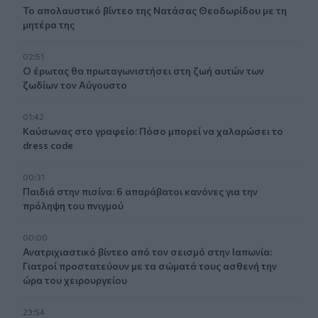
Το απολαυστικό βίντεο της Νατάσας Θεοδωρίδου με τη
μητέρα της
02:51
Ο έρωτας θα πρωταγωνιστήσει στη ζωή αυτών των
ζωδίων τον Αύγουστο
01:42
Καύσωνας στο γραφείο: Πόσο μπορεί να χαλαρώσει το
dress code
00:31
Παιδιά στην πισίνα: 6 απαράβατοι κανόνες για την
πρόληψη του πνιγμού
00:00
Ανατριχιαστικό βίντεο από τον σεισμό στην Ιαπωνία:
Γιατροί προστατεύουν με τα σώματά τους ασθενή την
ώρα του χειρουργείου
23:54