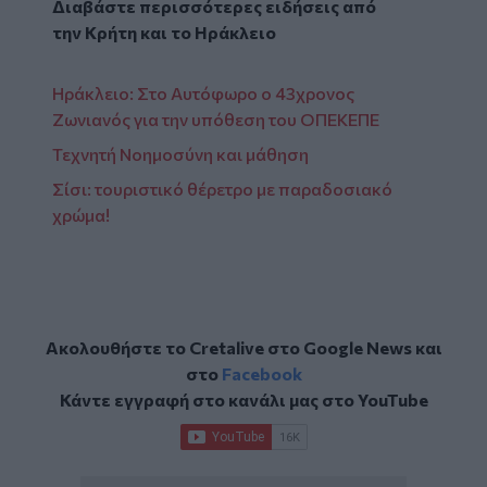
Διαβάστε περισσότερες ειδήσεις από
την
Κρήτη
και το
Ηράκλειο
Ηράκλειο: Στο Αυτόφωρο ο 43χρονος
Ζωνιανός για την υπόθεση του ΟΠΕΚΕΠΕ
Τεχνητή Νοημοσύνη και μάθηση
Σίσι: τουριστικό θέρετρο με παραδοσιακό
χρώμα!
Ακολουθήστε το Cretalive στο
Google News
και
στο
Facebook
Κάντε εγγραφή στο κανάλι μας στο
YouTube