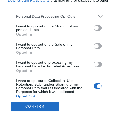
Downstream Participants
that may further disclose it to other
third parties.
23:07
Χανιά: ΕΔΕ για την υπόθεση της 75χρονης που βρέθηκε
Personal Data Processing Opt Outs
νεκρή σε χωράφι
I want to opt-out of the Sharing of my
personal data.
23:00
Opted In
Ιταλία: Στη Νάπολη καταγράφηκε θερμοκρασία-ρεκόρ 48
βαθμών
I want to opt-out of the Sale of my
Personal Data.
Opted In
22:32
Υπόθεση Marfin: Έφθασε στην Ελλάδα η 46χρονη
I want to opt-out of processing my
κατηγορούμενη για εμπρησμό
Personal Data for Targeted Advertising.
Opted In
22:30
I want to opt-out of Collection, Use,
Αυτές είναι οι πιο επικίνδυνες εβδομάδες για μεγάλες
Retention, Sale, and/or Sharing of my
πυρκαγιές
Personal Data that Is Unrelated with the
Purposes for which it was collected.
Opted Out
22:21
Χρήστος Δάντης: «Δεν περίμενα την αχαριστία, 22 χρόνια
CONFIRM
μετά και συνάδελφοι προσπαθούν να ξεχάσουν ότι
έγραψα αυτό το τραγούδι»