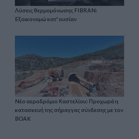
Λύσεις θερμομόνωσης FIBRAN:
Εξοικονομώ κατ' ουσίαν
Νέο αεροδρόμιο Καστελίου: Προχωρά η
κατασκευή της σήραγγας σύνδεσης με τον
ΒΟΑΚ