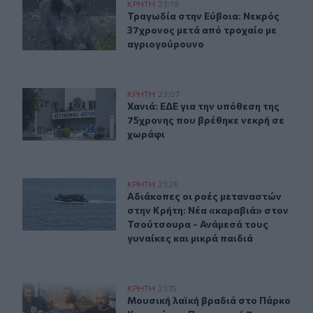
Τραγωδία στην Εύβοια: Νεκρός 37χρονος μετά από τρο
ΚΡΗΤΗ
23:19
Τραγωδία στην Εύβοια: Νεκρός 37χ
Τραγωδία στην Εύβοια: Νεκρός
37χρονος μετά από τροχαίο με
αγριογούρουνο
Χανιά: ΕΔΕ για την υπόθεση της 75χρονης που βρέθηκε 
ΚΡΗΤΗ
23:07
Χανιά: ΕΔΕ για την υπόθεση της 75
Χανιά: ΕΔΕ για την υπόθεση της
75χρονης που βρέθηκε νεκρή σε
χωράφι
Αδιάκοπες οι ροές μεταναστών στην Κρήτη: Νέα «καραβ
ΚΡΗΤΗ
21:26
Αδιάκοπες οι ροές μεταναστών στην
Αδιάκοπες οι ροές μεταναστών
στην Κρήτη: Νέα «καραβιά» στον
Τσούτσουρα - Ανάμεσά τους
γυναίκες και μικρά παιδιά
Μουσική λαϊκή βραδιά στο Πάρκο Κνωσού την Παρασκ
ΚΡΗΤΗ
21:15
Μουσική λαϊκή βραδιά στο Πάρκο 
Μουσική λαϊκή βραδιά στο Πάρκο