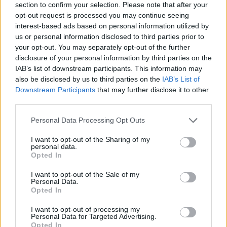
section to confirm your selection. Please note that after your
ΔΕΘ
opt-out request is processed you may continue seeing
interest-based ads based on personal information utilized by
14:01
us or personal information disclosed to third parties prior to
Άντριου: Μυστικό σχέδιο για βασιλική κηδεία όταν
your opt-out. You may separately opt-out of the further
πεθάνει, παρά την αποκαθήλωση
disclosure of your personal information by third parties on the
IAB’s list of downstream participants. This information may
13:53
also be disclosed by us to third parties on the
IAB’s List of
Σε ετοιμότητα η πυροσβεστική στη Λέσβο
Downstream Participants
that may further disclose it to other
third parties.
13:45
Κρήτη: Και την Δευτέρα (10/08) πολύ υψηλός ο κίνδυνος
Personal Data Processing Opt Outs
πυρκαγιάς
I want to opt-out of the Sharing of my
personal data.
13:38
Opted In
Σκιάθος: Ανήλικος κατήγγειλε 17χρονο για βιασμό
I want to opt-out of the Sale of my
Personal Data.
13:25
Opted In
«Kinda chic»: Ποιο είναι το νέο τρεντ της Gen Z που έχει
κατακλύσει τα Social Media
I want to opt-out of processing my
Personal Data for Targeted Advertising.
Opted In
13:17