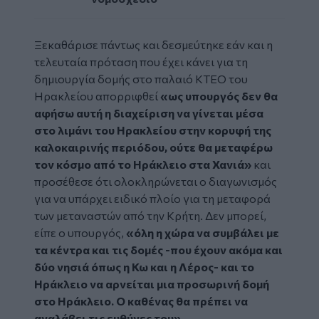
Ξεκαθάρισε πάντως και δεσμεύτηκε εάν και η
τελευταία πρόταση που έχει κάνει για τη
δημιουργία δομής στο παλαιό ΚΤΕΟ του
Ηρακλείου απορριφθεί
«ως υπουργός δεν θα
αφήσω αυτή η διαχείριση να γίνεται μέσα
στο λιμάνι του Ηρακλείου στην κορυφή της
καλοκαιρινής περιόδου, ούτε θα μεταφέρω
τον κόσμο από το Ηράκλειο στα Χανιά»
και
προσέθεσε ότι ολοκληρώνεται ο διαγωνισμός
για να υπάρχει ειδικό πλοίο για τη μεταφορά
των μεταναστών από την Κρήτη. Δεν μπορεί,
είπε ο υπουργός,
«όλη η χώρα να συμβάλει με
τα κέντρα και τις δομές -που έχουν ακόμα και
δύο νησιά όπως η Κω και η Λέρος- και το
Ηράκλειο να αρνείται μια προσωρινή δομή
στο Ηράκλειο. Ο καθένας θα πρέπει να
αναλάβει τις ευθύνες του»
.