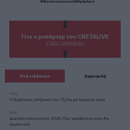
Μεταναστευτικό
Ηράκλειο
Γίνε ο ρεπόρτερ του CRETALIVE
ΣΤΕΊΛΕ ΤΗΝ ΕΊΔΗΣΗ
Ροή ειδήσεων
Δημοφιλή
17:05
Ο Καρέτσας πλήγωσε τον Τζόλη με τρομερό γκολ
16:47
Δεκαπενταύγουστος 2026: Πώς αμείβονται όσοι θα
εργαστούν