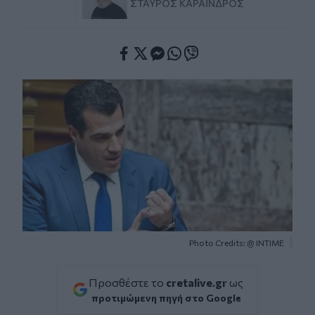
ΣΤΑΎΡΟΣ ΚΑΡΑΪ́ΝΔΡΟΣ
Facebook
Twitter
Messenger
Whatsapp
Viber
Photo Credits: @ ΙΝΤΙΜΕ
Προσθέστε το
cretalive.gr
ως
προτιμώμενη πηγή στο Google