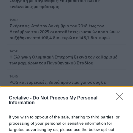
Οδήγηση με σαγιονάρες: Επιτρέπεται τελικά ή
κινδυνεύεις με πρόστιμο;
15:03
Σκέρτσος: Από τον Δεκέμβριο του 2018 έως τον
Δεκέμβριο του 2025 οι καταθέσεις φυσικών προσώπων
αυξήθηκαν από 106,4 δισ. ευρώ σε 148,7 δισ. ευρώ
14:58
Η Ελληνική Ολυμπιακή Επιτροπή ξεκινά τον καθαρισμό
των μαρμάρων του Παναθηναϊκού Σταδίου
14:45
POS και ταμειακές: βαριά πρόστιμα για όσους δε
συμμορφώνονται
Cretalive -
Do Not Process My Personal
14:39
Information
To Moonlight Serenade στο καφέ του Αρχαιολογικού
Μουσείου Χανίων
If you wish to opt-out of the sale, sharing to third parties, or
processing of your personal or sensitive information for
14:17
targeted advertising by us, please use the below opt-out
Θ. Κοντογεώργης: Προεκλογική αλλά όχι παροχολογική η