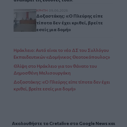
Δοξαστάκης: «Ο Πλεύρης είπε τίποτα δεν έχε
ΚΡΗΤΗ
09.06.2026
Δοξαστάκης: «Ο Πλεύρης είπε
τίποτα δεν έχει κριθεί, βρείτε
εσείς μια δομή»
Ηράκλειο: Αυτό είναι το νέο ΔΣ του Συλλόγου
Εκπαιδευτικών «Δομήνικος Θεοτοκόπουλος»
Θλίψη στο Ηράκλειο για τον θάνατο του
Δημοσθένη Μελισουργάκη
Δοξαστάκης: «Ο Πλεύρης είπε τίποτα δεν έχει
κριθεί, βρείτε εσείς μια δομή»
Ακολουθήστε το Cretalive στο
Google News
και