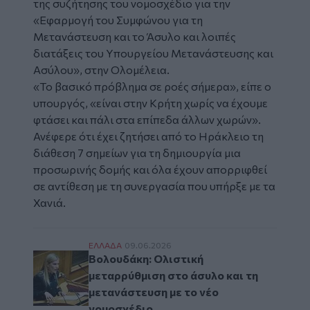
της συζήτησης του νομοσχέδιο για την
«Εφαρμογή του Συμφώνου για τη
Μετανάστευση και το Άσυλο και λοιπές
διατάξεις του Υπουργείου Μετανάστευσης και
Ασύλου», στην Ολομέλεια.
«Το βασικό πρόβλημα σε ροές σήμερα», είπε ο
υπουργός, «είναι στην Κρήτη χωρίς να έχουμε
φτάσει και πάλι στα επίπεδα άλλων χωρών».
Ανέφερε ότι έχει ζητήσει από το Ηράκλειο τη
διάθεση 7 σημείων για τη δημιουργία μια
προσωρινής δομής και όλα έχουν απορριφθεί
σε αντίθεση με τη συνεργασία που υπήρξε με τα
Χανιά.
Βολουδάκη: Ολιστική μεταρρύθμιση στο άσ
ΕΛΛAΔΑ
09.06.2026
Βολουδάκη: Ολιστική
μεταρρύθμιση στο άσυλο και τη
μετανάστευση με το νέο
νομοσχέδιο