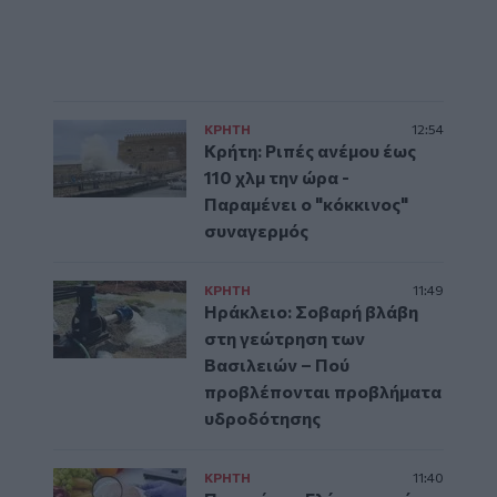
ΚΡΗΤΗ
12:54
Κρήτη: Ριπές ανέμου έως
110 χλμ την ώρα -
Παραμένει ο "κόκκινος"
συναγερμός
ΚΡΗΤΗ
11:49
Ηράκλειο: Σοβαρή βλάβη
στη γεώτρηση των
Βασιλειών – Πού
προβλέπονται προβλήματα
υδροδότησης
ΚΡΗΤΗ
11:40