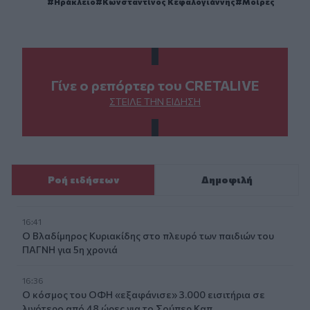
Ηράκλειο
Κωνσταντίνος Κεφαλογιάννης
Μοίρες
Γίνε ο ρεπόρτερ του CRETALIVE
ΣΤΕΊΛΕ ΤΗΝ ΕΊΔΗΣΗ
Ροή ειδήσεων
Δημοφιλή
16:41
Ο Βλαδίμηρος Κυριακίδης στο πλευρό των παιδιών του
ΠΑΓΝΗ για 5η χρονιά
16:36
Ο κόσμος του ΟΦΗ «εξαφάνισε» 3.000 εισιτήρια σε
λιγότερο από 48 ώρες για το Σούπερ Καπ