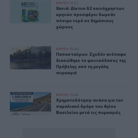
Χανιά: Δίκτυο 62 κοινόχρηστων κρηνών προσφέρει δωρ
ΚΡΗΤΗ
15:52
Χανιά: Δίκτυο 62 κοινόχρηστων κρ
Χανιά: Δίκτυο 62 κοινόχρηστων
κρηνών προσφέρει δωρεάν
πόσιμο νερό σε δημόσιους
χώρους
Παπασταύρου: Σχεδόν ανέπαφο διασώθηκε το φοινικόδ
ΚΡΗΤΗ
15:46
Παπασταύρου: Σχεδόν ανέπαφο δια
Παπασταύρου: Σχεδόν ανέπαφο
διασώθηκε το φοινικόδασος της
Πρέβελης από τη μεγάλη
πυρκαγιά
Χρηματοδότηση-ανάσα για τον παραλιακό δρόμο του Αγ
ΚΡΗΤΗ
15:44
Χρηματοδότηση-ανάσα για τον παρα
Χρηματοδότηση-ανάσα για τον
παραλιακό δρόμο του Αγίου
Βασιλείου μετά τις πυρκαγιές