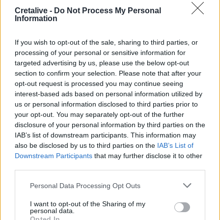
Φεστιβάλ Κρήτης: Η μουσική παράσταση «Η Εποχή του
Cretalive -
Do Not Process My Personal
Ονείρου» σε Οροπέδιο Λασιθίου και Αρχάνες
Information
15:46
If you wish to opt-out of the sale, sharing to third parties, or
Παπασταύρου: Σχεδόν ανέπαφο διασώθηκε το
processing of your personal or sensitive information for
φοινικόδασος της Πρέβελης από τη μεγάλη πυρκαγιά
targeted advertising by us, please use the below opt-out
section to confirm your selection. Please note that after your
15:44
opt-out request is processed you may continue seeing
Χρηματοδότηση-ανάσα για τον παραλιακό δρόμο του
interest-based ads based on personal information utilized by
Αγίου Βασιλείου μετά τις πυρκαγιές
us or personal information disclosed to third parties prior to
your opt-out. You may separately opt-out of the further
15:41
disclosure of your personal information by third parties on the
Συναγερμός στο «Ελευθέριος Βενιζέλος»: 37χρονος
IAB’s list of downstream participants. This information may
επιχείρησε να πετάξει με τέσσερα μαχαίρια σε
also be disclosed by us to third parties on the
IAB’s List of
χειραποσκευή
Downstream Participants
that may further disclose it to other
third parties.
15:36
Με λαμπρότητα η γιορτή της Μεταμορφώσεως του
Personal Data Processing Opt Outs
Σωτήρος στο Αρκαλοχώρι - Φωτογραφίες
I want to opt-out of the Sharing of my
personal data.
15:31
Opted In