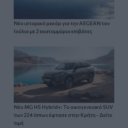
Νέο ιστορικό ρεκόρ για την AEGEAN τον
Ιούλιο με 2 εκατομμύρια επιβάτες
Νέο MG HS Hybrid+: Το οικογενειακό SUV
των 224 ίππων έφτασε στην Κρήτη - Δείτε
τιμή