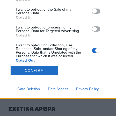
Αναθεώρηση ορίων δαπανών για ΣΑΕΚ και Σχολεία
Δεύτερης Ευκαιρίας
I want to opt-out of the Sale of my
Personal Data.
Opted In
15:24
Ρουμανία: Οι αρχές επιχειρούν την εκτροπή των υδάτων
I want to opt-out of processing my
του Δούναβη για να παρατείνουν την λειτουργία του
Personal Data for Targeted Advertising.
Opted In
αντιδραστήρα στον πυρηνικό σταθμό της Τσερναβόντα
I want to opt-out of Collection, Use,
15:16
Retention, Sale, and/or Sharing of my
Personal Data that Is Unrelated with the
Κυψέλη: Στη φυλακή ο 26χρονος για τη δολοφονία της
Purposes for which it was collected.
Βρετανίδας
Opted Out
CONFIRM
ΠΕΡΙΣΣΟΤΕΡΑ
Data Deletion
Data Access
Privacy Policy
ΣΧΕΤΙΚA AΡΘΡΑ