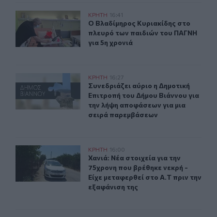
Ο Βλαδίμηρος Κυριακίδης στο πλευρό των παιδιών του
ΚΡΗΤΗ
16:41
Ο Βλαδίμηρος Κυριακίδης στο πλευ
Ο Βλαδίμηρος Κυριακίδης στο
πλευρό των παιδιών του ΠΑΓΝΗ
για 5η χρονιά
Συνεδριάζει αύριο η Δημοτική Επιτροπή του Δήμου Βιά
ΚΡΗΤΗ
16:27
Συνεδριάζει αύριο η Δημοτική Επιτ
Συνεδριάζει αύριο η Δημοτική
Επιτροπή του Δήμου Βιάννου για
την λήψη αποφάσεων για μια
σειρά παρεμβάσεων
Χανιά: Νέα στοιχεία για την 75χρονη που βρέθηκε νεκρή 
ΚΡΗΤΗ
16:00
Χανιά: Νέα στοιχεία για την 75χρον
Χανιά: Νέα στοιχεία για την
75χρονη που βρέθηκε νεκρή -
Είχε μεταφερθεί στο Α.Τ πριν την
εξαφάνιση της