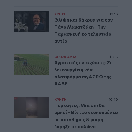
ΚΡΗΤΗ
13:16
Θλίψη και δάκρυα για τον
Πάνο Μαματζάκη - Την
Παρασκευή το τελευταίο
αντίο
ΟΙΚΟΝΟΜΙΑ
11:56
Αγροτικές ενισχύσεις: Σε
λειτουργία η νέα
πλατφόρμα myAGRO της
ΑΑΔΕ
ΚΡΗΤΗ
10:49
Πυρκαγιές: Μια σπίθα
αρκεί - Βίντεο ντοκουμέντο
με σπινθήρες & μικρή
έκρηξη σε κολώνα