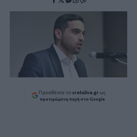
Facebook
Twitter
Messenger
Whatsapp
Viber
Προσθέστε το
cretalive.gr
ως
προτιμώμενη πηγή στο Google