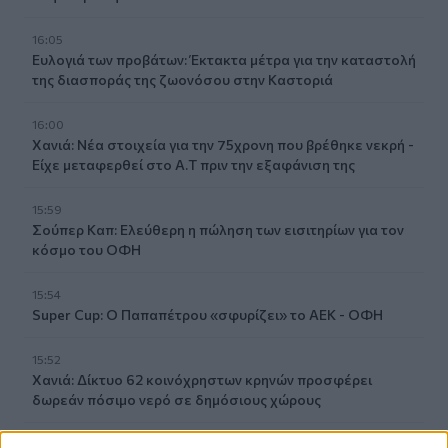
16:05
Ευλογιά των προβάτων: Έκτακτα μέτρα για την καταστολή
της διασποράς της ζωονόσου στην Καστοριά
16:00
Χανιά: Νέα στοιχεία για την 75χρονη που βρέθηκε νεκρή -
Είχε μεταφερθεί στο Α.Τ πριν την εξαφάνιση της
15:59
Σούπερ Καπ: Ελεύθερη η πώληση των εισιτηρίων για τον
κόσμο του ΟΦΗ
15:54
Super Cup: Ο Παπαπέτρου «σφυρίζει» το ΑΕΚ - ΟΦΗ
15:52
Χανιά: Δίκτυο 62 κοινόχρηστων κρηνών προσφέρει
δωρεάν πόσιμο νερό σε δημόσιους χώρους
15:49