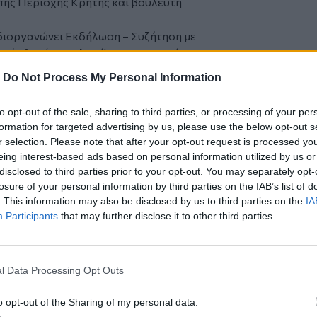
πής Περιοχής Κρήτης και βουλευτή
ιοργανώνει Εκδήλωση – Συζήτηση με
τές θα είναι οι λαοί!» στο καφενείο
ις 20:30 με ομιλητή τον Μάριο
-
Do Not Process My Personal Information
ς Πολιτισμού της Επιτροπής Περιοχής
to opt-out of the sale, sharing to third parties, or processing of your per
formation for targeted advertising by us, please use the below opt-out s
οργανώνει Πολιτική Συγκέντρωση -
r selection. Please note that after your opt-out request is processed y
ο «Έτι κι Έτι» στο Γάζι με ομιλητή τον
eing interest-based ads based on personal information utilized by us or
ς Περιοχής Κρήτης του ΚΚΕ.
disclosed to third parties prior to your opt-out. You may separately opt-
losure of your personal information by third parties on the IAB’s list of
 Μινώα διοργανώνει Πολιτική
. This information may also be disclosed by us to third parties on the
IA
 στο Αρκαλοχώρι στο εστιατόριο «Del
Participants
that may further disclose it to other third parties.
λη Συντυχάκη, μέλος της Επιτροπής
είου του ΚΚΕ.
l Data Processing Opt Outs
θρου διοργανώνει περιοδεία στις 19:00
 τον Νίκο Κωνσταντάκη, μέλος της
o opt-out of the Sharing of my personal data.
ΚΕ.