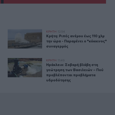
υνος πυρκαγιάς
Κρήτη: Ριπές ανέμου έως 110 χλμ την ώρα - Παραμένει ο
ΚΡΗΤΗ
12:54
πολύ υψηλός ο κίνδυνος πυρκαγιάς
Κρήτη: Ριπές ανέμου έως 110 χλμ τη
Κρήτη: Ριπές ανέμου έως 110 χλμ
την ώρα - Παραμένει ο "κόκκινος"
συναγερμός
 από τη θάλασσα
Ηράκλειο: Σοβαρή βλάβη στη γεώτρηση των Βασιλειών
ΚΡΗΤΗ
11:49
ανασύρθηκε νεκρός από τη θάλασσα
Ηράκλειο: Σοβαρή βλάβη στη γεώτ
Ηράκλειο: Σοβαρή βλάβη στη
γεώτρηση των Βασιλειών – Πού
προβλέπονται προβλήματα
υδροδότησης