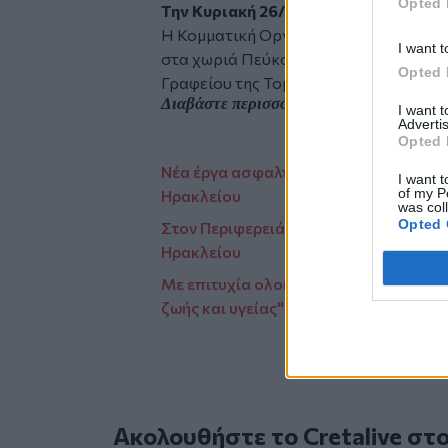
Opted 
Την Κυριακή 26/1:
Η Κομματική Οργάνωση Κεντρικής Υπαί
I want t
στα χωριά Πεύκο και Άρβη με επικεφα
Opted 
Γραφείου της Τομεακής Επιτροπής Ηρ
Διαβάστε περισσότερες ειδήσεις από τη
I want 
Advertis
Opted 
Νέα έργα ασφαλτοστρώσεων στην περι
I want t
of my P
Ηρακλείου
was col
Opted 
Στον Περιφερειάρχη Κρήτης η νέα Διοι
Ηρακλείου
Με επιτυχία ολοκληρώθηκε το πρόγρα
ζωής και υγείας" σε σχολεία
Ακολουθήστε το Cretalive στ