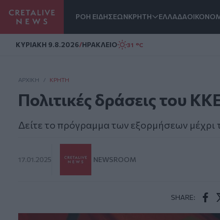
ΡΟΗ ΕΙΔΗΣΕΩΝ
ΚΡΗΤΗ
ΕΛΛΑΔΑ
ΟΙΚΟΝΟΜ
Homepage
ΚΥΡΙΑΚΗ 9.8.2026
/
ΗΡΑΚΛΕΙΟ
31 °C
ΑΡΧΙΚΗ
/
ΚΡΉΤΗ
Πολιτικές δράσεις του ΚΚ
Δείτε το πρόγραμμα των εξορμήσεων μέχρι 
17.01.2025
NEWSROOM
SHARE:
Face
T