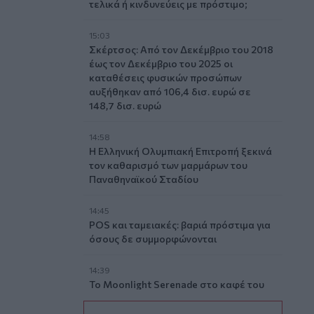
τελικά ή κινδυνεύεις με πρόστιμο;
15:03
Σκέρτσος: Από τον Δεκέμβριο του 2018
έως τον Δεκέμβριο του 2025 οι
καταθέσεις φυσικών προσώπων
αυξήθηκαν από 106,4 δισ. ευρώ σε
148,7 δισ. ευρώ
14:58
Η Ελληνική Ολυμπιακή Επιτροπή ξεκινά
τον καθαρισμό των μαρμάρων του
Παναθηναϊκού Σταδίου
14:45
POS και ταμειακές: βαριά πρόστιμα για
όσους δε συμμορφώνονται
14:39
To Moonlight Serenade στο καφέ του
Αρχαιολογικού Μουσείου Χανίων