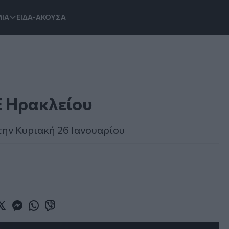
ΙΑ
ΕΙΔΑ-ΑΚΟΥΣΑ
Ε Ηρακλείου
την Κυριακή 26 Ιανουαρίου
book
witter
Messenger
Whatsapp
Viber