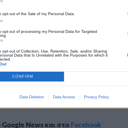
In
θρου διοργανώνει περιοδεία στις 19:00
o opt-out of the Sale of my Personal Data.
λής τη Μαρία Κυπραίου, μέλος του
In
ακλείου του ΚΚΕ.
ν
Κρήτη
και το
Ηράκλειο
to opt-out of processing my Personal Data for Targeted
ing.
In
οχή των παλιών ΚΑΤΕΕ από τον Δήμο
o opt-out of Collection, Use, Retention, Sale, and/or Sharing
ersonal Data that Is Unrelated with the Purposes for which it
lected.
Out
κητική Επιτροπή του Επιμελητηρίου
CONFIRM
μμα "Οι Ολυμπιακές αξίες ως στάση
Data Deletion
Data Access
Privacy Policy
ο
Google News
και στο
Facebook