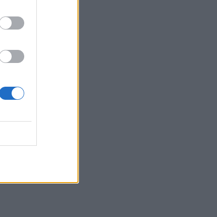
ώρα - Παραμένει ο "κόκκινος"
συναγερμός
12:44
Άρτα: Απολογούνται ο διευθυντής και ο
τεχνικός ασφαλείας του ΔΕΔΔΗΕ
12:38
Τουρνάς: Σε επιφυλακή ο κρατικός
μηχανισμός
12:27
Μήλος: Ελικόπτερο… προσγειώθηκε
στο Σαρακήνικο για να κάνουν μπάνιο οι
επιβάτες του - Δείτε βίντεο
12:15
Κίσσαμος: 32χρονος κατηγορείται για
πέντε κλοπές από επιχειρήσεις
12:14