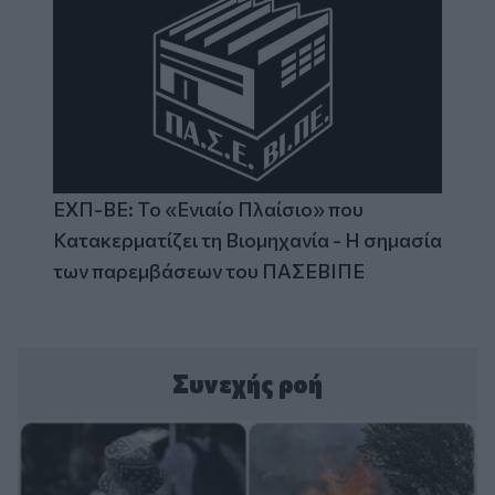
ΕΧΠ-ΒΕ: Το «Ενιαίο Πλαίσιο» που
Κατακερματίζει τη Βιομηχανία - Η σημασία
των παρεμβάσεων του ΠΑΣΕΒΙΠΕ
Συνεχής ροή