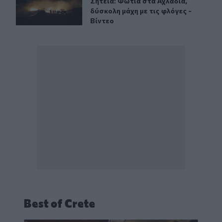
Σητεία: Φωτιά στα Αχλάδια, δύσκολη
Σητεία: Φωτιά στα Αχλάδια,
δύσκολη μάχη με τις φλόγες -
Βίντεο
Best of Crete