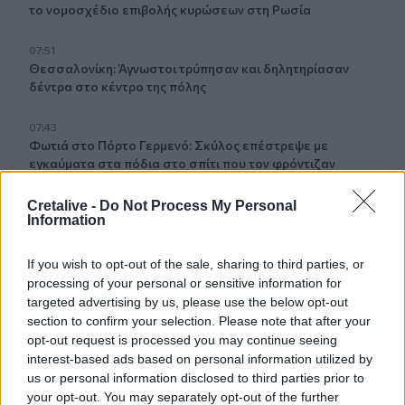
το νομοσχέδιο επιβολής κυρώσεων στη Ρωσία
07:51
Θεσσαλονίκη: Άγνωστοι τρύπησαν και δηλητηρίασαν
δέντρα στο κέντρο της πόλης
07:43
Φωτιά στο Πόρτο Γερμενό: Σκύλος επέστρεψε με
εγκαύματα στα πόδια στο σπίτι που τον φρόντιζαν
07:36
Cretalive -
Do Not Process My Personal
Information
Στήριξη Τραμπ στον νέο πρόεδρο της Κολομβίας με
«βοήθεια» 1 δισ. δολαρίων
If you wish to opt-out of the sale, sharing to third parties, or
07:29
processing of your personal or sensitive information for
Τα πρωτοσέλιδα των εφημερίδων
targeted advertising by us, please use the below opt-out
section to confirm your selection. Please note that after your
opt-out request is processed you may continue seeing
07:22
Βραζιλία: Σε χαμηλό δεκαετίας η αποψίλωση του
interest-based ads based on personal information utilized by
Αμαζονίου – Μειώθηκε κατά 37%
us or personal information disclosed to third parties prior to
your opt-out. You may separately opt-out of the further