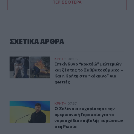
ΠΕΡΙΣΣΟΤΕΡΑ
ΣΧΕΤΙΚA AΡΘΡΑ
Επικίνδυνο “κοκτέιλ” μελτεμιών και ζέστης το Σαββατοκ
ΚΡΗΤΗ
08:05
Επικίνδυνο “κοκτέιλ” μελτεμιών και
Επικίνδυνο “κοκτέιλ” μελτεμιών
και ζέστης το Σαββατοκύριακο –
Και η Κρήτη στο “κόκκινο” για
φωτιές
Ο Ζελένσκι ευχαρίστησε την αμερικανική Γερουσία για
ΚΡΗΤΗ
07:57
Ο Ζελένσκι ευχαρίστησε την αμερικ
Ο Ζελένσκι ευχαρίστησε την
αμερικανική Γερουσία για το
νομοσχέδιο επιβολής κυρώσεων
στη Ρωσία