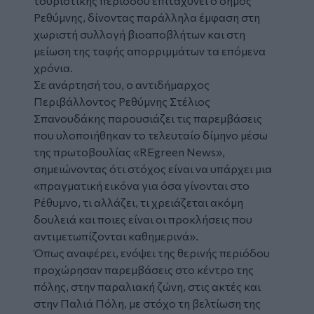
τουριστικής περιόδου επιταχύνει ο δήμος
Ρεθύμνης, δίνοντας παράλληλα έμφαση στη
χωριστή συλλογή βιοαποβλήτων και στη
μείωση της ταφής απορριμμάτων τα επόμενα
χρόνια.
Σε ανάρτησή του, ο αντιδήμαρχος
Περιβάλλοντος Ρεθύμνης Στέλιος
Σπανουδάκης παρουσιάζει τις παρεμβάσεις
που υλοποιήθηκαν το τελευταίο δίμηνο μέσω
της πρωτοβουλίας «REgreen News»,
σημειώνοντας ότι στόχος είναι να υπάρχει μια
«πραγματική εικόνα για όσα γίνονται στο
Ρέθυμνο, τι αλλάζει, τι χρειάζεται ακόμη
δουλειά και ποιες είναι οι προκλήσεις που
αντιμετωπίζονται καθημερινά».
Όπως αναφέρει, ενόψει της θερινής περιόδου
προχώρησαν παρεμβάσεις στο κέντρο της
πόλης, στην παραλιακή ζώνη, στις ακτές και
στην Παλιά Πόλη, με στόχο τη βελτίωση της