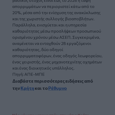
βασικός στόχος είναι έως το 2028 η ταφή
απορριμμάτων να περιοριστεί κάτω από το
20%, μέσα από την ενίσχυση της ανακύκλωσης
και της χωριστής συλλογής βιοαποβλήτων.
Παράλληλα, ενισχύεται και η υπηρεσία
καθαριότητας μέσω προσλήψεων προσωπικού
ορισμένου χρόνου μέσω ΑΣΕΠ. Συγκεκριμένα,
αναμένεται να ενταχθούν 28 εργαζόμενοι
καθαριότητας, δύο οδηγοί
απορριμματοφόρων, ένας οδηγός λεωφορείου,
ένας χειριστής, ένας μηχανοτεχνίτης οχημάτων
και ένας διοικητικός υπάλληλος.
Πηγή: ΑΠΕ-ΜΠΕ
Διαβάστε περισσότερες ειδήσεις από
την
Κρήτη
και το
Ρέθυμνο