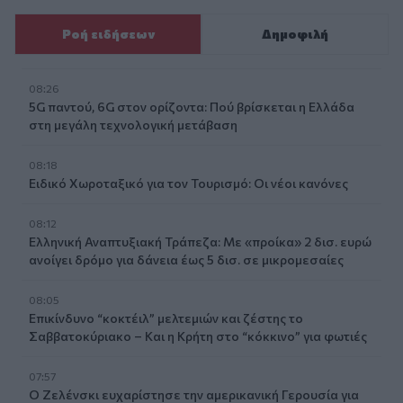
Ροή ειδήσεων
Δημοφιλή
08:26
5G παντού, 6G στον ορίζοντα: Πού βρίσκεται η Ελλάδα
στη μεγάλη τεχνολογική μετάβαση
08:18
Ειδικό Χωροταξικό για τον Τουρισμό: Οι νέοι κανόνες
08:12
Ελληνική Αναπτυξιακή Τράπεζα: Με «προίκα» 2 δισ. ευρώ
ανοίγει δρόμο για δάνεια έως 5 δισ. σε μικρομεσαίες
08:05
Επικίνδυνο “κοκτέιλ” μελτεμιών και ζέστης το
Σαββατοκύριακο – Και η Κρήτη στο “κόκκινο” για φωτιές
07:57
Ο Ζελένσκι ευχαρίστησε την αμερικανική Γερουσία για