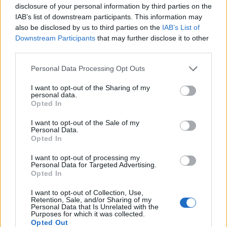
disclosure of your personal information by third parties on the
07:15
ΑΑΔΕ: Ανοιχτό το σύστημα Ενιαίας Αίτησης Ενίσχυσης
IAB’s list of downstream participants. This information may
2025 – Μέχρι πότε μπορούν να γίνουν διορθώσεις
also be disclosed by us to third parties on the
IAB’s List of
Downstream Participants
that may further disclose it to other
third parties.
07:07
Τέσσερις ασκήσεις σε όρθια στάση που μετά τα 60
Personal Data Processing Opt Outs
ενδυναμώνουν τους γλουτούς καλύτερα από τα squats -
Βίντεο
I want to opt-out of the Sharing of my
personal data.
07:06
Opted In
Εορτολόγιο: Ποιοι γιορτάζουν σήμερα 8 Αυγούστου
I want to opt-out of the Sale of my
Personal Data.
07:00
Opted In
Αντί για καφέ: Τρία ροφήματα για άμεσο "ξύπνημα" και
ενέργεια που διαρκεί
I want to opt-out of processing my
Personal Data for Targeted Advertising.
Opted In
06:55
Πυρκαγιές: «Πολύ υψηλός» ο κίνδυνος και σήμερα στην
I want to opt-out of Collection, Use,
Κρήτη - Δείτε χάρτη
Retention, Sale, and/or Sharing of my
Personal Data that Is Unrelated with the
Purposes for which it was collected.
06:44
Opted Out