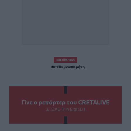
ΣΧΕΤΙΚΆ TAGS
Ρέθυμνο
Κρήτη
Γίνε ο ρεπόρτερ του CRETALIVE
ΣΤΕΊΛΕ ΤΗΝ ΕΊΔΗΣΗ