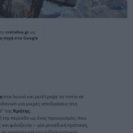
 το
cretalive.gr
ως
η πηγή στο Google
η
στα λευκά και μετέτρεψε το τοπίο σε
ιδανικό για μικρές αποδράσεις στη
ά” της
Κρήτης.
ή την περίοδο ως ένας προορισμός, που
ς και φιλοξενία — μια μοναδική πρόταση,
 σε ανακοίνωσή του ο Πολιτιστικός