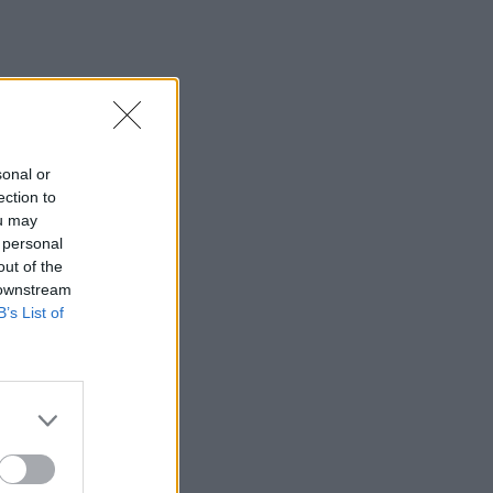
14:29
Γερμανία: Εθνικό Συμβούλιο Ασφαλείας
για το περιστατικό με drone στο
αεροδρόμιο της Λειψίας
14:29
Χανιά: Θάνατος 64χρονου σε πισίνα
sonal or
ξενοδοχείου - Μια σύλληψη
ection to
ou may
14:21
 personal
Ισπανία: Εξαρθρώθηκε οργάνωση που
out of the
διακινούσε ναρκωτικά και μετανάστες
 downstream
B’s List of
14:17
Πολύ υψηλός κίνδυνος πυρκαγιάς στην
Κρήτη το Σάββατο -Σε επιφυλακή ο
μηχανισμός Πολιτικής Προστασίας
14:08
Στις 16 Σεπτεμβρίου οι εξετάσεις για
υποψήφιους Οδικούς Μεταφορείς στην