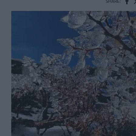
SHARE:
Face
T