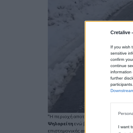
Cretalive 
If you wish 
sensitive in
confirm you
continue se
information 
further disc
participants
Downstream 
Persona
"Η περιοχή αποτελεί σημαντικό κομμά
Ψηλορείτη
ενώ βρέθηκε πρόσφατα στο
I want t
επιστημονικής ανακάλυψης, καθώς εν