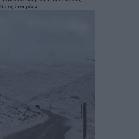
ίμιος Σταυρός».