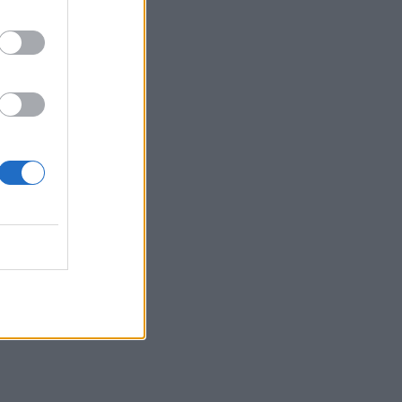
Π.Ε. Ηρακλείου
14:08
Κοζάνη: Νταλίκα ανετράπη έξω από
Βαθύλακκο
14:02
Χωρίς καθαρίστριες οι τουαλέτες της
Κνωσού μετά τον σάλο με τα
φιλοδωρήματα - Τί συνέβη
14:01
Μυστράς: 11 μήνες με αναστολή στον
55χρονο για την ψευδή κατάθεση
13:56
Ένωση Ηρακλείου: Από 21 Αυγούστου η
παραλαβή οινοσταφύλων - Οι τιμές ανά
ποικιλία
13:56