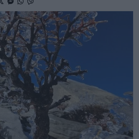
book
witter
Messenger
Whatsapp
Viber