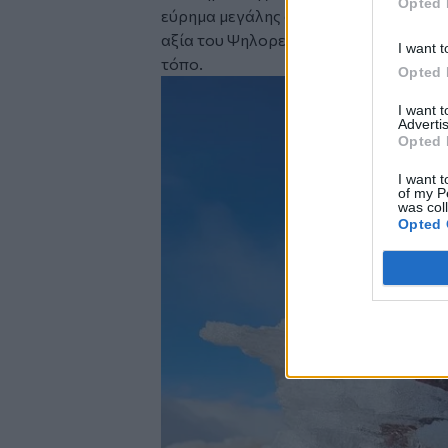
Opted 
εύρημα μεγάλης σημασίας, που αναδει
αξία του Ψηλορείτη και προσθέτει ένα
I want t
τόπο.
Opted 
Image
I want 
Advertis
Opted 
I want t
of my P
was col
Opted 