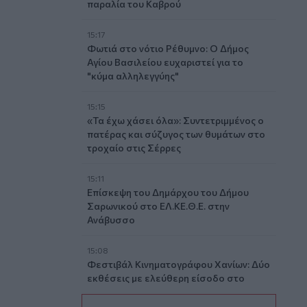
παραλία του Καβρού
15:17
Φωτιά στο νότιο Ρέθυμνο: Ο Δήμος
Αγίου Βασιλείου ευχαριστεί για το
"κύμα αλληλεγγύης"
15:15
«Τα έχω χάσει όλα»: Συντετριμμένος ο
πατέρας και σύζυγος των θυμάτων στο
τροχαίο στις Σέρρες
15:11
Επίσκεψη του Δημάρχου του Δήμου
Σαρωνικού στο ΕΛ.ΚΕ.Θ.Ε. στην
Ανάβυσσο
15:08
Φεστιβάλ Κινηματογράφου Χανίων: Δύο
εκθέσεις με ελεύθερη είσοδο στο
Μεγάλο Αρσενάλι