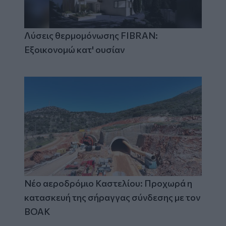
Λύσεις θερμομόνωσης FIBRAN:
Εξοικονομώ κατ' ουσίαν
Νέο αεροδρόμιο Καστελίου: Προχωρά η
κατασκευή της σήραγγας σύνδεσης με τον
ΒΟΑΚ