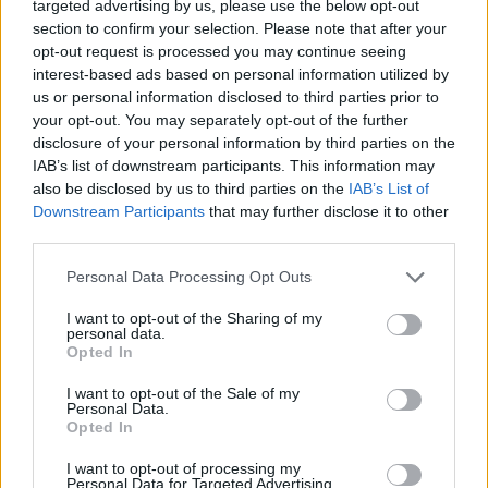
targeted advertising by us, please use the below opt-out
30χρονη έπεσε στη θάλασσα από την γέφυρα της
Χαλκίδας
section to confirm your selection. Please note that after your
opt-out request is processed you may continue seeing
interest-based ads based on personal information utilized by
23:32
us or personal information disclosed to third parties prior to
Οι «μαύρες χήρες» της Ρωσίας: Παντρεύονται
your opt-out. You may separately opt-out of the further
νεοσύλλεκτους πριν μεταβούν στο μέτωπο για να
εισπράξουν τις «παχυλές» αποζημιώσεις
disclosure of your personal information by third parties on the
IAB’s list of downstream participants. This information may
also be disclosed by us to third parties on the
IAB’s List of
23:25
Downstream Participants
that may further disclose it to other
Ρόδος: Έσπασε ο κάβος και τραυμάτισε ναυτικό
third parties.
23:19
Personal Data Processing Opt Outs
Τραγωδία στην Εύβοια: Νεκρός 37χρονος μετά από
τροχαίο με αγριογούρουνο
I want to opt-out of the Sharing of my
personal data.
Opted In
23:09
Φωτιές σε Σκύρο και Λακωνία: Συνελήφθησαν 63χρονη
I want to opt-out of the Sale of my
και 71χρονος
Personal Data.
Opted In
23:07
I want to opt-out of processing my
Χανιά: ΕΔΕ για την υπόθεση της 75χρονης που βρέθηκε
Personal Data for Targeted Advertising.