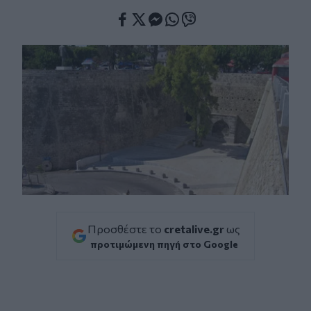
Facebook
Twitter
Messenger
Whatsapp
Viber
Προσθέστε το
cretalive.gr
ως
προτιμώμενη πηγή στο Google