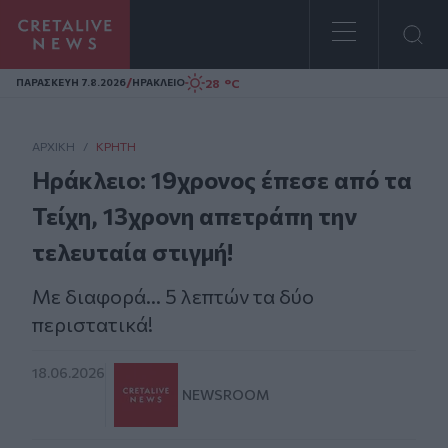
Homepage
/
28 °C
ΠΑΡΑΣΚΕΥΗ 7.8.2026
ΗΡΑΚΛΕΙΟ
ΑΡΧΙΚΗ
/
ΚΡΉΤΗ
Ηράκλειο: 19χρονος έπεσε από τα
Τείχη, 13χρονη απετράπη την
τελευταία στιγμή!
Με διαφορά... 5 λεπτών τα δύο
περιστατικά!
18.06.2026
NEWSROOM