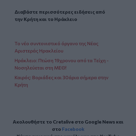
Διαβάστε περισσότερες ειδήσεις από
την
Κρήτη
και το
Ηράκλειο
Το νέο συντονιστικό όργανο της Νέας
Αριστεράς Ηρακλείου
Ηράκλειο: Πτώση 19χρονου από τα Τείχη -
Νοσηλεύεται στη ΜΕΘ!
Καιρός: Βοριάδες και 30άρια σήμερα στην
Κρήτη
Ακολουθήστε το Cretalive στο
Google News
και
στο
Facebook