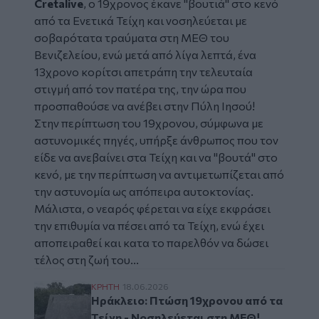
Cretalive
, ο 19χρονος έκανε "βουτιά" στο κενό
από τα Ενετικά Τείχη και νοσηλεύεται με
σοβαρότατα τραύματα στη ΜΕΘ του
Βενιζελείου, ενώ μετά από λίγα λεπτά, ένα
13χρονο κορίτσι απετράπη την τελευταία
στιγμή από τον πατέρα της, την ώρα που
προσπαθούσε να ανέβει στην Πύλη Ιησού!
Στην περίπτωση του 19χρονου, σύμφωνα με
αστυνομικές πηγές, υπήρξε άνθρωπος που τον
είδε να ανεβαίνει στα Τείχη και να "βουτά" στο
κενό, με την περίπτωση να αντιμετωπίζεται από
την αστυνομία ως απόπειρα αυτοκτονίας.
Μάλιστα, ο νεαρός φέρεται να είχε εκφράσει
την επιθυμία να πέσει από τα Τείχη, ενώ έχει
αποπειραθεί και κατα το παρελθόν να δώσει
τέλος στη ζωή του...
Ηράκλειο: Πτώση 19χρονου από τα Τείχη -
ΚΡΗΤΗ
18.06.2026
Ηράκλειο: Πτώση 19χρονου από τα
Τείχη - Νοσηλεύεται στη ΜΕΘ!