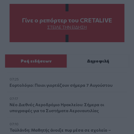
Γίνε ο ρεπόρτερ του CRETALIVE
ΣΤΕΊΛΕ ΤΗΝ ΕΊΔΗΣΗ
Ροή ειδήσεων
Δημοφιλή
07:25
Εορτολόγιο: Ποιοι γιορτάζουν σήμερα 7 Αυγούστου
07:17
Νέο Διεθνές Αεροδρόμιο Ηρακλείου: Σήμερα οι
υπογραφές για τα Συστήματα Αεροναυτιλίας
07:10
Ταϋλάνδη: Μαθητής άνοιξε πυρ μέσα σε σχολείο –