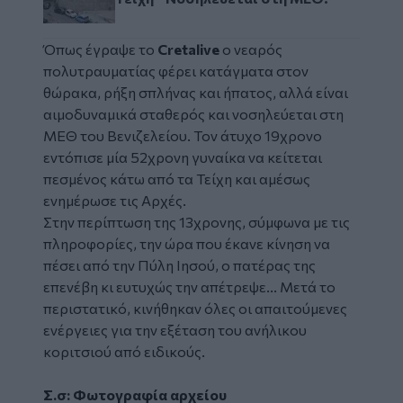
Όπως έγραψε το
Cretalive
ο νεαρός
πολυτραυματίας φέρει κατάγματα στον
θώρακα, ρήξη σπλήνας και ήπατος, αλλά είναι
αιμοδυναμικά σταθερός και νοσηλεύεται στη
ΜΕΘ του Βενιζελείου. Τον άτυχο 19χρονο
εντόπισε μία 52χρονη γυναίκα να κείτεται
πεσμένος κάτω από τα Τείχη και αμέσως
ενημέρωσε τις Αρχές.
Στην περίπτωση της 13χρονης, σύμφωνα με τις
πληροφορίες, την ώρα που έκανε κίνηση να
πέσει από την Πύλη Ιησού, ο πατέρας της
επενέβη κι ευτυχώς την απέτρεψε... Μετά το
περιστατικό, κινήθηκαν όλες οι απαιτούμενες
ενέργειες για την εξέταση του ανήλικου
κοριτσιού από ειδικούς.
Σ.σ: Φωτογραφία αρχείου