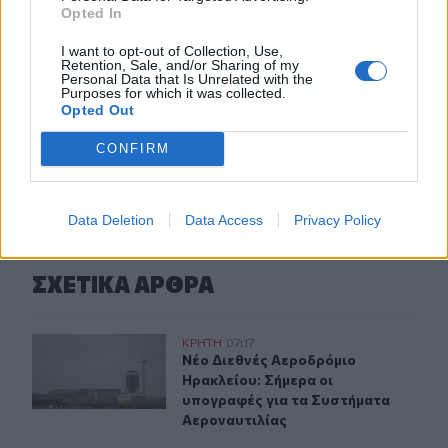
νεκρή σε χωράφι
Opted In
23:00
I want to opt-out of Collection, Use,
Retention, Sale, and/or Sharing of my
Ιταλία: Στη Νάπολη καταγράφηκε θερμοκρασία-ρεκόρ 48
Personal Data that Is Unrelated with the
βαθμών
Purposes for which it was collected.
Opted Out
CONFIRM
ΠΕΡΙΣΣΟΤΕΡΑ
Data Deletion
Data Access
Privacy Policy
ΣΧΕΤΙΚA AΡΘΡΑ
Νέο Διεθνές Αεροδρόμιο Ηρακλείου: Σήμερα οι υπογρα
ΚΡΗΤΗ
07:17
Νέο Διεθνές Αεροδρόμιο Ηρακλείου
Νέο Διεθνές Αεροδρόμιο
Ηρακλείου: Σήμερα οι
υπογραφές για τα Συστήματα
Αεροναυτιλίας