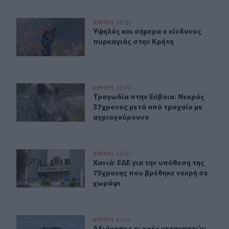
Υψηλός και σήμερα ο κίνδυνος πυρκαγιάς στην Κρήτη
ΚΡΗΤΗ
06:57
Υψηλός και σήμερα ο κίνδυνος πυρ
Υψηλός και σήμερα ο κίνδυνος
πυρκαγιάς στην Κρήτη
Τραγωδία στην Εύβοια: Νεκρός 37χρονος μετά από τρο
ΚΡΗΤΗ
23:19
Τραγωδία στην Εύβοια: Νεκρός 37χ
Τραγωδία στην Εύβοια: Νεκρός
37χρονος μετά από τροχαίο με
αγριογούρουνο
Χανιά: ΕΔΕ για την υπόθεση της 75χρονης που βρέθηκε 
ΚΡΗΤΗ
23:07
Χανιά: ΕΔΕ για την υπόθεση της 75
Χανιά: ΕΔΕ για την υπόθεση της
75χρονης που βρέθηκε νεκρή σε
χωράφι
Αδιάκοπες οι ροές μεταναστών στην Κρήτη: Νέα «καραβ
ΚΡΗΤΗ
21:26
Αδιάκοπες οι ροές μεταναστών στην
Αδιάκοπες οι ροές μεταναστών