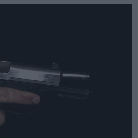
book
witter
Messenger
Whatsapp
Viber