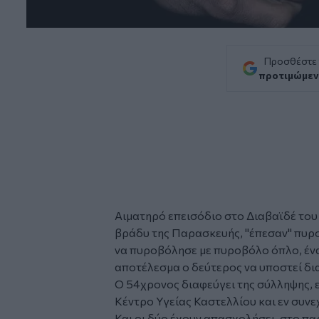
Προσθέστε
προτιμώμεν
Αιματηρό επεισόδιο στο Διαβαϊδέ το
βράδυ της Παρασκευής, "έπεσαν"
πυρ
να πυροβόλησε με πυροβόλο όπλο, έν
αποτέλεσμα ο δεύτερος να υποστεί δ
Ο 54χρονος διαφεύγει της σύλληψης, 
Κέντρο Υγείας Καστελλίου και εν συν
Και οι δύο έχουν απασχολήσει, στο πα