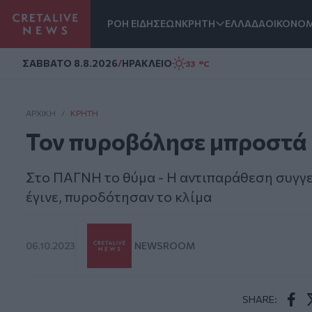
ΡΟΗ ΕΙΔΗΣΕΩΝ
ΚΡΗΤΗ
ΕΛΛΑΔΑ
ΟΙΚΟΝΟΜ
Homepage
ΣAΒΒΑΤΟ 8.8.2026
/
ΗΡΑΚΛΕΙΟ
33 °C
ΑΡΧΙΚΗ
/
ΚΡΉΤΗ
Τον πυροβόλησε μπροστά 
Στο ΠΑΓΝΗ το θύμα - Η αντιπαράθεση συγγε
έγινε, πυροδότησαν το κλίμα
06.10.2023
NEWSROOM
SHARE: