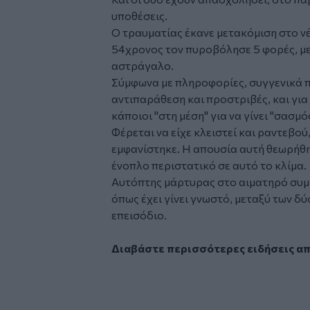
υποθέσεις.
Ο τραυματίας έκανε μετακόμιση στο νέ
54χρονος τον πυροβόλησε 5 φορές, με 
αστράγαλο.
Σύμφωνα με πληροφορίες, συγγενικά 
αντιπαράθεση και προστριβές, και για 
κάποιοι "στη μέση" για να γίνει "σασμός
Φέρεται να είχε κλειστεί και ραντεβού
εμφανίστηκε. Η απουσία αυτή θεωρήθ
ένοπλο περιστατικό σε αυτό το κλίμα.
Αυτόπτης μάρτυρας στο αιματηρό συμβ
όπως έχει γίνει γνωστό, μεταξύ των δ
επεισόδιο.
Διαβάστε περισσότερες ειδήσεις α