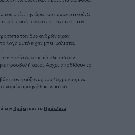
ο του σπίτι την ώρα του περιστατικού. Ο
τη μία σφαίρα να τον πετυχαίνει στον
πρόσωπα των δύο ανδρών είχαν
το λόγο αυτό είχαν μπει, μάλιστα,
".
, στο οποίο όμως η μία πλευρά δεν
ηκε προσβολή και οι Αρχές αποδίδουν το
άν ήταν η σύζυγος του 45χρονου, ενώ
ύο ανδρών προηγήθηκε λεκτικό
πό την
Κρήτη
και το
Ηράκλειο