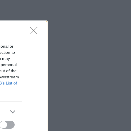
14:04
Χαλκιδική: Στο «Παπαγεωργίου»
οδηγός μοτοσικλέτας που
τραυματίστηκε σε τροχαίο
13:54
ΒΟΑΚ: Κλείνει την Τρίτη στον
sonal or
Ξηροπόταμο – Πώς θα γίνεται η
ection to
κυκλοφορία
ou may
 personal
13:52
out of the
Γιατί να βάλετε φύλλα δάφνης στο
 downstream
πλυντήριο: Το μυστικό που κερδίζει όλο
B’s List of
και περισσότερους θαυμαστές
13:46
Παλαιό Φάληρο: Συνελήφθη ένα ακόμα
μέλος της ρωσόφωνης μαφίας
13:43
Κρήτη: Ο πολύ υψηλός κίνδυνος