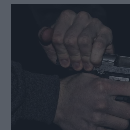
Face
T