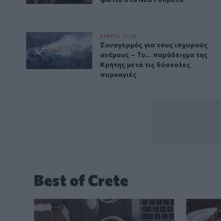
Συναγερμός για τους ισχυρούς ανέμους – Το... παράδ
ΚΡΗΤΗ
13:28
Συναγερμός για τους ισχυρούς αν
Συναγερμός για τους ισχυρούς
ανέμους – Το... παράδειγμα της
Κρήτης μετά τις δύσκολες
πυρκαγιές
Best of Crete