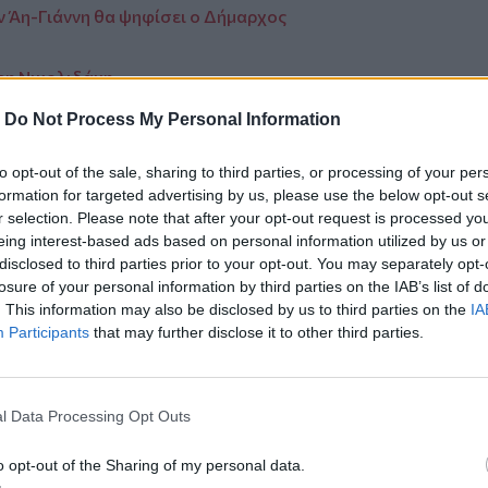
ν Άη-Γιάννη θα ψηφίσει ο Δήμαρχος
ρη Νικολιδάκη
ποτελέσματα της Σπηλαιολογικής
-
Do Not Process My Personal Information
to opt-out of the sale, sharing to third parties, or processing of your per
formation for targeted advertising by us, please use the below opt-out s
r selection. Please note that after your opt-out request is processed y
eing interest-based ads based on personal information utilized by us or
disclosed to third parties prior to your opt-out. You may separately opt-
ο
Google News
και στο
Facebook
losure of your personal information by third parties on the IAB’s list of
. This information may also be disclosed by us to third parties on the
IA
κανάλι μας στο
YouTube
Participants
that may further disclose it to other third parties.
l Data Processing Opt Outs
o opt-out of the Sharing of my personal data.