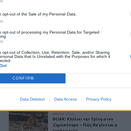
In
o opt-out of the Sale of my Personal Data.
ΙΚΆ TAGS
In
όδιο
Δήμος Μινώα Πεδιάδας
to opt-out of processing my Personal Data for Targeted
ing.
In
o opt-out of Collection, Use, Retention, Sale, and/or Sharing
ersonal Data that Is Unrelated with the Purposes for which it
ερ του CRETALIVE
lected.
Out
ΤΗΝ ΕΊΔΗΣΗ
CONFIRM
Data Deletion
Data Access
Privacy Policy
ής για φωτιά στα Νέα Ρούματα
ΒΟΑΚ: Κλείνει την Τρίτη στον Ξηροπόταμο – Πώς θα γίν
ΚΡΗΤΗ
13:54
αση της πυροσβεστικής για φωτιά στα Νέα Ρούματα
ΒΟΑΚ: Κλείνει την Τρίτη στον Ξηρο
ΒΟΑΚ: Κλείνει την Τρίτη στον
Ξηροπόταμο – Πώς θα γίνεται η
κυκλοφορία