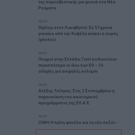
της πυροσβεστικής για φωτιά στα Νέα
Ρούματα
14:59
Θρίλερ στον Λυκαβηττό: Σε 57χρονη
γυναίκα από την Κυψέλη ανήκει η σορός
(photos)
14:52
Πνιγμοί στην Ελλάδα: Γιατί κινδυνεύουν
περισσότερο οι άνω των 60 – Οι
οδηγίες για ασφαλές κολύμπι
14:42
Αλέξης Τσίπρας: Στις 2 Σεπτεμβρίου η
παρουσίαση του οικονομικού
προγράμματος της ΕΛ.Α.Σ.
14:37
ΟΦΗ: Η τρίτη φανέλα για τη νέα σεζόν -
«Το πορτοκαλί που κουβαλά την
ιστορία μας»