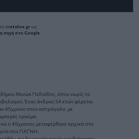
 το
cretalive.gr
ως
η πηγή στο Google
υ
δήμου Μινώα Πεδιάδος
, όπου νωρίς το
οβολισμοί
. Ένας άνδρας 54 ετών φέρεται
αν 45χρονο στον αστράγαλο, με
ιαμπερές
τραύμ
α.
ενώ ο 45χρονος μεταφέρθηκε αρχικά στο
εχεία στο ΠΑΓΝΗ.
ρελθόν, τις διωκτικές αρχές για διάφορες