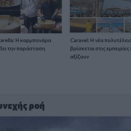
tarella: Η καρμπονάρα
Caravel: Η νέα πολυτέλει
βει την παράσταση
βρίσκεται στις εμπειρίες
)
αξίζουν
υνεχής ροή