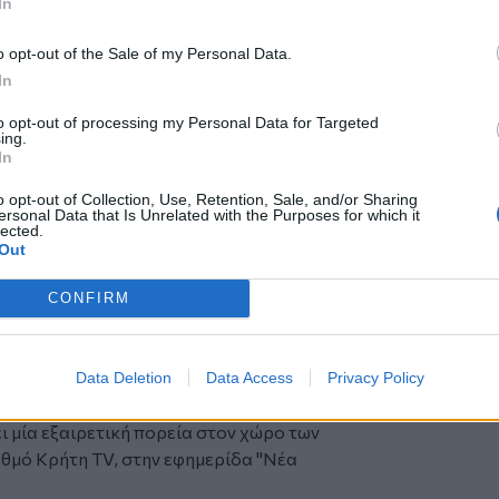
In
o opt-out of the Sale of my Personal Data.
In
 θα γίνει σήμερα το απόγευμα στις
to opt-out of processing my Personal Data for Targeted
στον Ιερό Ναό Αγίου Ιωάννη Κνωσού, ενώ
ing.
In
τελευταίο αντίο από τις 15:30. Η ταφή θα
o opt-out of Collection, Use, Retention, Sale, and/or Sharing
ersonal Data that Is Unrelated with the Purposes for which it
εντοπίστηκε νεκρή μέσα σε αυτοκίνητο,
lected.
νη.
Out
 ασθενοφόρο του ΕΚΑΒ με τη συνοδεία
υχώς - ήδη πολύ αργά για εκείνη. Η
CONFIRM
ολογικά αίτια.
τωνογιαννάκη να ανεβαίνει στο σπίτι
αράζ, να επιβιβάζεται στο αυτοκίνητό της
Data Deletion
Data Access
Privacy Policy
ταία της πνοή.
 μία εξαιρετική πορεία στον χώρο των
θμό Κρήτη TV, στην εφημερίδα "Νέα