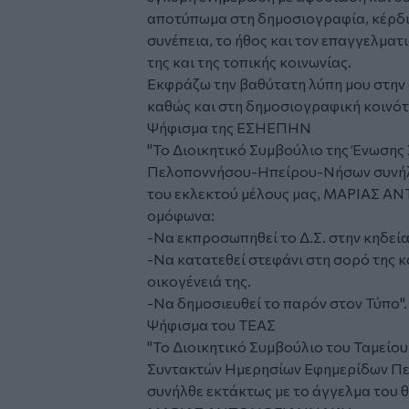
αποτύπωμα στη δημοσιογραφία, κέρδισ
συνέπεια, το ήθος και τον επαγγελματ
της και της τοπικής κοινωνίας.
Εκφράζω την βαθύτατη λύπη μου στην 
καθώς και στη δημοσιογραφική κοινότ
Ψήφισμα της ΕΣΗΕΠΗΝ
"Το Διοικητικό Συμβούλιο της Ένωση
Πελοποννήσου-Ηπείρου-Νήσων συνήλθ
του εκλεκτού μέλους μας, ΜΑΡΙΑΣ 
ομόφωνα:
-Να εκπροσωπηθεί το Δ.Σ. στην κηδεία
-Να κατατεθεί στεφάνι στη σορό της 
οικογένειά της.
-Να δημοσιευθεί το παρόν στον Τύπο
Ψήφισμα του ΤΕΑΣ
"Το Διοικητικό Συμβούλιο του Ταμείο
Συντακτών Ημερησίων Εφημερίδων Πε
συνήλθε εκτάκτως με το άγγελμα του 