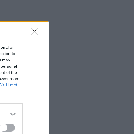
κρούσματα στην Ελλάδα
09:12
Ρωσία: Διαψεύδει εμπλοκή σε
στρατολόγηση Κολομβιανών
μισθοφόρων
sonal or
09:07
ection to
Ηράκλειο: Μια σύλληψη για την έκρηξη
ou may
φιάλης που αναστάτωσε την Θερίσσου
 personal
out of the
09:06
 downstream
Νέα επιχείρηση για μετανάστες ανοιχτά
B’s List of
της Ιεράπετρας
09:03
Caravel: Η νέα πολυτέλεια βρίσκεται
στις εμπειρίες που αξίζουν
09:00
"Επένδυση" - παγίδα: 55χρονος στην