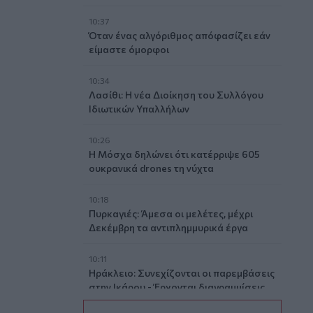
10:37
Όταν ένας αλγόριθμος απόφασίζει εάν
είμαστε όμορφοι
10:34
Λασίθι: Η νέα Διοίκηση του Συλλόγου
Ιδιωτικών Υπαλλήλων
10:26
Η Μόσχα δηλώνει ότι κατέρριψε 605
ουκρανικά drones τη νύχτα
10:18
Πυρκαγιές: Άμεσα οι μελέτες, μέχρι
Δεκέμβρη τα αντιπλημμυρικά έργα
10:11
Ηράκλειο: Συνεχίζονται οι παρεμβάσεις
στην Ικάρου - Έρχονται διαγραμμίσεις
και νέα φρεάτια