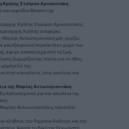
η Κρήτης Σταύρου Αρναουτάκη
ο και αιφνίδιο θάνατο της
ειάρχης Κρήτης Σταύρος Αρναουτάκης.
φερειάρχης Κρήτης αναφέρει:
ς Μαρίας Αντωνογιαννάκη μας γεμίζει
σε μια εξαιρετική πορεία στον χώρο των
ς, έφυγε αναπάντεχα από τη ζωή.
ωση, ξεχωρίζοντας πάντα για το ήθος,
ο χαμόγελό της.
α στην οικογένεια, τους οικείους και
εια της Μαρίας Αντωνογιαννάκη
η Καλοκαιρινού για την απώλεια της
άκη:
ς Μαρίας Αντωνογιαννάκη, προκαλεί
ν αλήθεια, τον δημόσιο διάλογο και την
νέπεια. Άφησε το δικό της ξεχωριστό