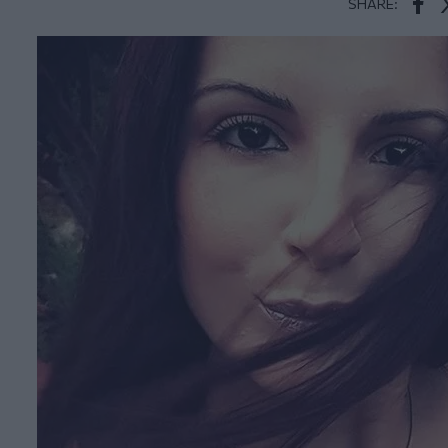
SHARE:
Face
T