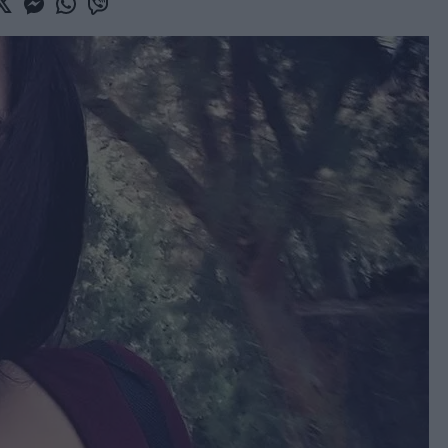
book
witter
Messenger
Whatsapp
Viber