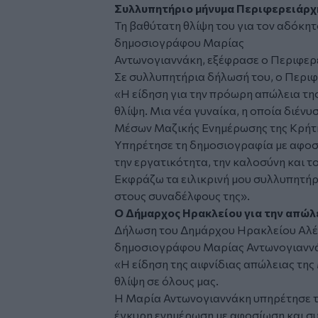
Συλλυπητήριο μήνυμα Περιφερειάρχ
Τη βαθύτατη θλίψη του για τον αδόκητ
δημοσιογράφου Μαρίας
Αντωνογιαννάκη, εξέφρασε ο Περιφερ
Σε συλλυπητήρια δήλωσή του, ο Περι
«Η είδηση για την πρόωρη απώλεια τη
θλίψη. Μια νέα γυναίκα, η οποία διένυ
Μέσων Μαζικής Ενημέρωσης της Κρήτη
Υπηρέτησε τη δημοσιογραφία με αφοσί
την εργατικότητα, την καλοσύνη και τ
Εκφράζω τα ειλικρινή μου συλλυπητήρι
στους συναδέλφους της».
Ο Δήμαρχος Ηρακλείου για την απώλ
Δήλωση του Δημάρχου Ηρακλείου Αλέξ
δημοσιογράφου Μαρίας Αντωνογιανν
«Η είδηση της αιφνίδιας απώλειας τη
θλίψη σε όλους μας.
Η Μαρία Αντωνογιαννάκη υπηρέτησε τη
έγκυρη ενημέρωση με αφοσίωση και συ