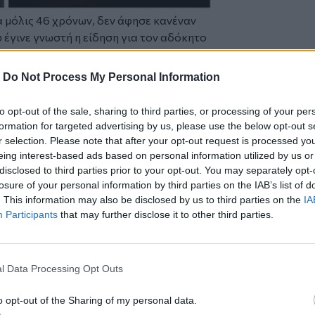
α μόλις 46 χρόνων, δεν άφησε κανέναν
 έγινε γνωστή η είδηση για τον αδόκητο
μηνύματά τους στα social media
...
-
Do Not Process My Personal Information
to opt-out of the sale, sharing to third parties, or processing of your per
formation for targeted advertising by us, please use the below opt-out s
r selection. Please note that after your opt-out request is processed y
Photo Credits: @fb
eing interest-based ads based on personal information utilized by us or
disclosed to third parties prior to your opt-out. You may separately opt-
 social media, όλοι αναφέρονται στην
losure of your personal information by third parties on the IAB’s list of
λο, την αγάπη της για τη δουλειά...
. This information may also be disclosed by us to third parties on the
IA
Participants
that may further disclose it to other third parties.
l Data Processing Opt Outs
o opt-out of the Sharing of my personal data.