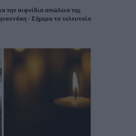
ην αιφνίδια απώλεια της Μαρίας Αντωνογιαννάκη - Σήμερα το
ια την αιφνίδια απώλεια της
ιαννάκη - Σήμερα το τελευταίο