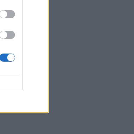
Κρήτη έχασε 100.000€ από επιτήδειους
08:54
35 χρόνια ίντερνετ: Το πρώτο website το
οποίο υπάρχει ακόμα
08:47
Δήμος Βιάννου: Οι ώρες και οι μέρες
λειτουργίας του Γραφείου Δακοκτονίας
08:40
Νέα δομή φιλοξενίας μεταναστών: Τι
προβλέπει η απόφαση που
δημοσιεύθηκε στην Εφημερίδα της
Κυβέρνησης
08:33
Η Ρωσία έπληξε δύο πλοία κοντά στο
ουκρανικό λιμάνι της Οδησσού