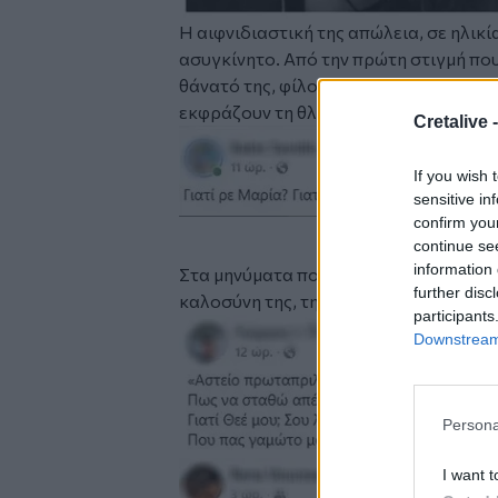
Η αιφνιδιαστική της απώλεια, σε ηλικί
ασυγκίνητο. Από την πρώτη στιγμή που
θάνατό της, φίλοι και συνάδελφοι, με 
εκφράζουν τη θλίψη και την οδύνη τους
Cretalive 
Image
If you wish 
sensitive in
confirm you
continue se
information 
Στα μηνύματα που έχουν κατακλύσει τα
further disc
καλοσύνη της, τη γλυκύτητα, το χαμόγε
participants
Image
Downstream 
Persona
Image
I want t