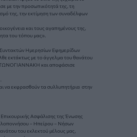
ε με την προσωπικότητά της, τη
ισμό της, την εκτίμηση των συναδέλφων
οικογένεια και τους αγαπημένους της,
ητα του τόπου μας».
ς Συντακτών Ημερησίων Εφημερίδων
ε εκτάκτως με το άγγελμα του θανάτου
ΑΝΤΩΝΟΓΙΑΝΝΑΚΗ και αποφάσισε
.
και να εκφρασθούν τα συλλυπητήρια στην
".
υ Επικουρικής Ασφάλισης της Ένωσης
λοποννήσου – Ηπείρου – Νήσων
θανάτου του εκλεκτού μέλους μας,