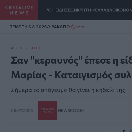
ΡΟΗ ΕΙΔΗΣΕΩΝ
ΚΡΗΤΗ
ΕΛΛΑΔΑ
ΟΙΚΟΝΟΜ
Homepage
ΠΕΜΠΤΗ 6.8.2026
/
ΗΡΑΚΛΕΙΟ
32 °C
ΑΡΧΙΚΗ
/
ΚΡΉΤΗ
Σαν "κεραυνός" έπεσε η εί
Μαρίας - Καταιγισμός συ
Σήμερα το απόγευμα θα γίνει η κηδεία της
06.07.2026
NEWSROOM