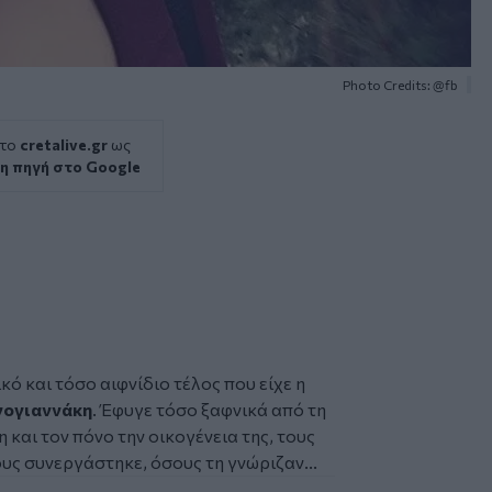
Photo Credits: @fb
 το
cretalive.gr
ως
η πηγή στο Google
κό και τόσο αιφνίδιο τέλος που είχε η
νογιαννάκη
. Έφυγε τόσο ξαφνικά από τη
 και τον πόνο την οικογένεια της, τους
υς συνεργάστηκε, όσους τη γνώριζαν...