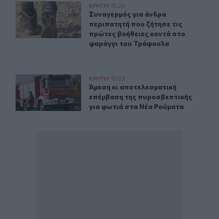
Συναγερμός για άνδρα περιπατητή που ζήτησε τις πρώτ
ΚΡΗΤΗ
15:29
Συναγερμός για άνδρα περιπατητή 
Συναγερμός για άνδρα
περιπατητή που ζήτησε τις
πρώτες βοήθειες κοντά στο
φαράγγι του Τράφουλα
Άμεση κι αποτελεσματική επέμβαση της πυροσβεστικής
ΚΡΗΤΗ
15:03
Άμεση κι αποτελεσματική επέμβαση
Άμεση κι αποτελεσματική
επέμβαση της πυροσβεστικής
για φωτιά στα Νέα Ρούματα