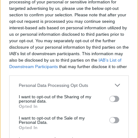
processing of your personal or sensitive information for
Φωτιά σε χαμηλή βλάστηση στη Σίνδο - Σηκώθηκε
targeted advertising by us, please use the below opt-out
ελικόπτερο
section to confirm your selection. Please note that after your
opt-out request is processed you may continue seeing
15:54
interest-based ads based on personal information utilized by
Αττικόν: Εκτός λειτουργίας και οι δύο αξονικοί
us or personal information disclosed to third parties prior to
τομογράφοι
your opt-out. You may separately opt-out of the further
disclosure of your personal information by third parties on the
IAB’s list of downstream participants. This information may
ΠΕΡΙΣΣΟΤΕΡΑ
also be disclosed by us to third parties on the
IAB’s List of
Downstream Participants
that may further disclose it to other
third parties.
Personal Data Processing Opt Outs
ΣΧΕΤΙΚA AΡΘΡΑ
I want to opt-out of the Sharing of my
personal data.
Opted In
Μια μεγάλη μουσική βραδιά στην Αλφά για τα 100 χρόν
ΚΡΗΤΗ
18:05
I want to opt-out of the Sale of my
Μια μεγάλη μουσική βραδιά στην Α
Μια μεγάλη μουσική βραδιά στην
Personal Data.
Αλφά για τα 100 χρόνια από τη
Opted In
γέννηση του Κώστα Μουντάκη