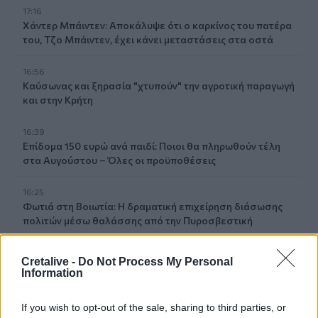
17:16
Χάντερ Μπάιντεν: Αποκάλυψε ότι ο καρκίνος του πατέρα
του, Τζο Μπάιντεν, έχει κάνει μεταστάσεις στα οστά
16:56
Καύσωνας και ξηρασία "χτυπούν" την αγροτική παραγωγή
και στην Κρήτη
16:39
Επίδομα 150 ευρώ ανά παιδί: Ποιοι θα πληρωθούν τέλη
στα Αυγούστου – Όλες οι προϋποθέσεις
16:25
Φωτιά στη Βοιωτία: Η δραματική επιχείρηση διάσωσης
πολιτών μέσω θαλάσσης από την Πυροσβεστική
16:12
Cretalive -
Do Not Process My Personal
Ε. Τουρνάς: "Απέναντι σε ακραία καιρικά φαινόμενα δεν
Information
υπάρχουν περιθώρια εφησυχασμού"
If you wish to opt-out of the sale, sharing to third parties, or
15:57