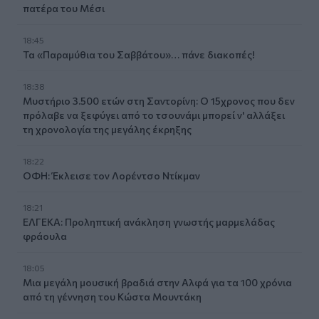
πατέρα του Μέσι
18:45
Τα «Παραμύθια του Σαββάτου»… πάνε διακοπές!
18:38
Μυστήριο 3.500 ετών στη Σαντορίνη: Ο 15χρονος που δεν
πρόλαβε να ξεφύγει από το τσουνάμι μπορεί ν' αλλάξει
τη χρονολογία της μεγάλης έκρηξης
18:22
ΟΦΗ: Έκλεισε τον Λορέντσο Ντίκμαν
18:21
ΕΛΓΕΚΑ: Προληπτική ανάκληση γνωστής μαρμελάδας
φράουλα
18:05
Μια μεγάλη μουσική βραδιά στην Αλφά για τα 100 χρόνια
από τη γέννηση του Κώστα Μουντάκη