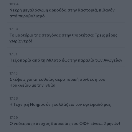
18:04
Νεκρή μεγαλόσωμη αρκούδα στην Καστοριά, πιθανόν
από πυροβολισμό
17:59
Το μαρτύριο της σταγόνας στην Φορτέτσα: Τρεις μέρες
χωρίς νερό!
17:51
Πεζοπορία από τη Μίλατο έως την παραλία των Ανωγείων
17:45
Σκέψεις για απευθείας αεροπορική σύνδεση του
Ηρακλείου με την Ινδία!
17:38
Η Τεχνητή Νοημοσύνη «αλλάζει» τον εγκέφαλό μας
17:29
Ο νεότερος κάτοχος διαρκείας του ΟΦΗ είναι... 2 μηνών!