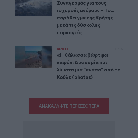
Συναγερμός για τους
ισχυρούς ανέμους – Το...
παράδειγμα της Κρήτης
μετά τις δύσκολες
πυρκαγιές
ΚΡΗΤΗ
11:56
«Η θάλασσα βάφτηκε
καφέ»: Δυσοσμία και
λύματα μια "ανάσα" από το
Κούλε (photos)
ΑΝΑΚΑΛΥΨΤΕ ΠΕΡΙΣΣΟΤΕΡΑ