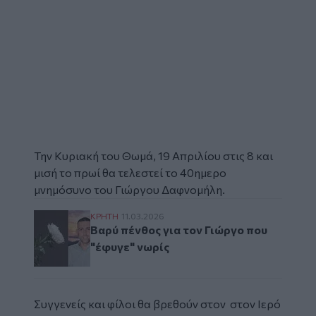
Την Κυριακή του Θωμά, 19 Απριλίου στις 8 και
μισή το πρωί θα τελεστεί το 40ημερο
μνημόσυνο
του
Γιώργου Δαφνομήλη.
Βαρύ πένθος για τον Γιώργο που "έφυγε" ν
ΚΡΗΤΗ
11.03.2026
Βαρύ πένθος για τον Γιώργο που
"έφυγε" νωρίς
Συγγενείς και φίλοι θα βρεθούν στον στον Ιερό