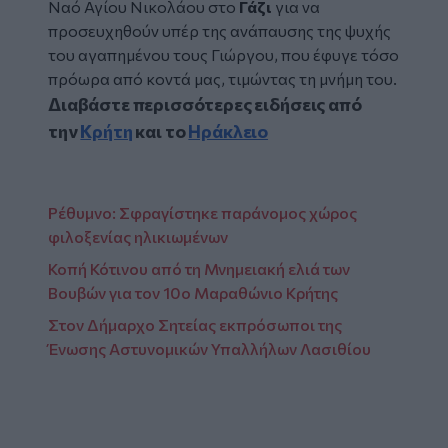
Ναό Αγίου Νικολάου στο
Γάζι
για να
προσευχηθούν υπέρ της ανάπαυσης της ψυχής
του αγαπημένου τους Γιώργου, που έφυγε τόσο
πρόωρα από κοντά μας, τιμώντας τη μνήμη του.
Διαβάστε περισσότερες ειδήσεις από
την
Κρήτη
και το
Ηράκλειο
Ρέθυμνο: Σφραγίστηκε παράνομος χώρος
φιλοξενίας ηλικιωμένων
Κοπή Κότινου από τη Μνημειακή ελιά των
Βουβών για τον 10ο Μαραθώνιο Κρήτης
Στον Δήμαρχο Σητείας εκπρόσωποι της
Ένωσης Αστυνομικών Υπαλλήλων Λασιθίου