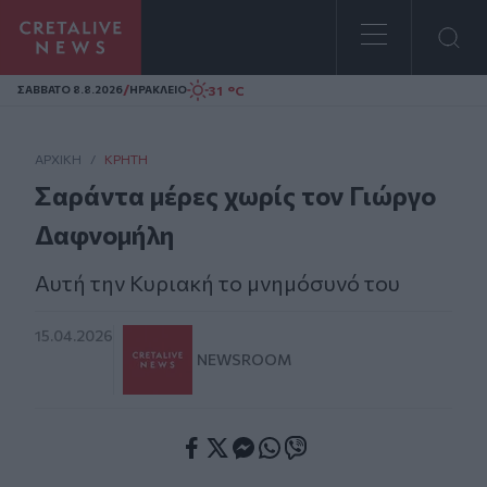
Homepage
/
31 °C
ΣAΒΒΑΤΟ 8.8.2026
ΗΡΑΚΛΕΙΟ
ΑΡΧΙΚΗ
/
ΚΡΉΤΗ
Σαράντα μέρες χωρίς τον Γιώργο
Δαφνομήλη
Αυτή την Κυριακή το μνημόσυνό του
15.04.2026
NEWSROOM
Facebook
Twitter
Messenger
Whatsapp
Viber