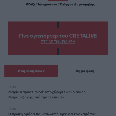
Γάζι
Μνημόσυνο
Γιώργος Δαφνομήλης
Γίνε ο ρεπόρτερ του CRETALIVE
ΣΤΕΊΛΕ ΤΗΝ ΕΊΔΗΣΗ
Ροή ειδήσεων
Δημοφιλή
18:59
Μαρία Καρυστιανού: Αποχώρησε και ο Νίκος
Μπρουτζάκης από την «Ελπίδα»
18:55
Η πρώτη ομάδα που συλλυπήθηκε για τον χαμό του