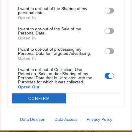
I want to opt-out of the Sharing of my
personal data.
Opted In
I want to opt-out of the Sale of my
ΣΧΕΤΙΚA AΡΘΡΑ
Personal Data.
Opted In
Τραγωδία στην Εύβοια: Νεκρός 37χρονος μετά από τρο
ΚΡΗΤΗ
23:19
I want to opt-out of processing my
Personal Data for Targeted Advertising.
Τραγωδία στην Εύβοια: Νεκρός 37χ
Τραγωδία στην Εύβοια: Νεκρός
Opted In
37χρονος μετά από τροχαίο με
αγριογούρουνο
I want to opt-out of Collection, Use,
Retention, Sale, and/or Sharing of my
Personal Data that Is Unrelated with the
Purposes for which it was collected.
Χανιά: ΕΔΕ για την υπόθεση της 75χρονης που βρέθηκε 
ΚΡΗΤΗ
23:07
Opted Out
Χανιά: ΕΔΕ για την υπόθεση της 75
Χανιά: ΕΔΕ για την υπόθεση της
75χρονης που βρέθηκε νεκρή σε
CONFIRM
χωράφι
Data Deletion
Data Access
Privacy Policy
Αδιάκοπες οι ροές μεταναστών στην Κρήτη: Νέα «καραβ
ΚΡΗΤΗ
21:26
Αδιάκοπες οι ροές μεταναστών στην
Αδιάκοπες οι ροές μεταναστών