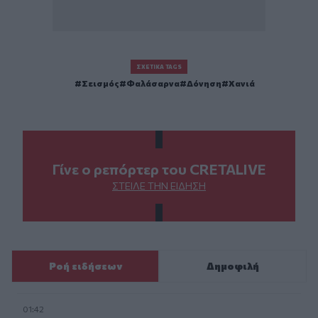
ΣΧΕΤΙΚΆ TAGS
Σεισμός
Φαλάσαρνα
Δόνηση
Χανιά
Γίνε ο ρεπόρτερ του CRETALIVE
ΣΤΕΊΛΕ ΤΗΝ ΕΊΔΗΣΗ
Ροή ειδήσεων
Δημοφιλή
01:42