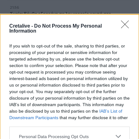
21:56
Συρία: Βόμβα εξερράγη σε λεωφορείο κοντά στη
Δαμασκό – Τουλάχιστον 2 νεκροί και 13 τραυματίες
Cretalive -
Do Not Process My Personal
Information
21:43
Απίστευτο περιστατικό σε αγώνα μπέιζμπολ: Μπαστούνι
παίκτη εκτοξεύτηκε στις κερκίδες και τραυμάτισε θεατή
If you wish to opt-out of the sale, sharing to third parties, or
- Δείτε βίντεο
processing of your personal or sensitive information for
targeted advertising by us, please use the below opt-out
section to confirm your selection. Please note that after your
21:30
opt-out request is processed you may continue seeing
Γκουτέρες: Άμεσος τερματισμός των επιθέσεων κατά
αμάχων σε Ουκρανία και Ρωσία
interest-based ads based on personal information utilized by
us or personal information disclosed to third parties prior to
your opt-out. You may separately opt-out of the further
21:26
disclosure of your personal information by third parties on the
Αδιάκοπες οι ροές μεταναστών στην Κρήτη: Νέα
IAB’s list of downstream participants. This information may
«καραβιά» στον Τσούτσουρα - Ανάμεσά τους γυναίκες
και μικρά παιδιά
also be disclosed by us to third parties on the
IAB’s List of
Downstream Participants
that may further disclose it to other
third parties.
ΠΕΡΙΣΣΟΤΕΡΑ
Personal Data Processing Opt Outs