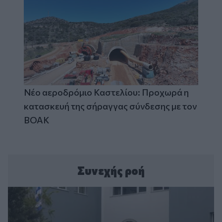
Νέο αεροδρόμιο Καστελίου: Προχωρά η
κατασκευή της σήραγγας σύνδεσης με τον
ΒΟΑΚ
Συνεχής ροή