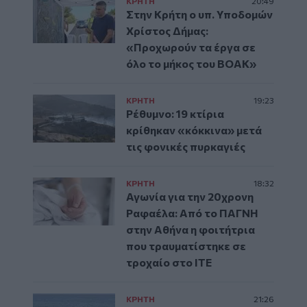
ΚΡΗΤΗ
20:49
Στην Κρήτη ο υπ. Υποδομών
Χρίστος Δήμας:
«Προχωρούν τα έργα σε
όλο το μήκος του ΒΟΑΚ»
ΚΡΗΤΗ
19:23
Ρέθυμνο: 19 κτίρια
κρίθηκαν «κόκκινα» μετά
τις φονικές πυρκαγιές
ΚΡΗΤΗ
18:32
Αγωνία για την 20χρονη
Ραφαέλα: Από το ΠΑΓΝΗ
στην Αθήνα η φοιτήτρια
που τραυματίστηκε σε
τροχαίο στο ΙΤΕ
ΚΡΗΤΗ
21:26