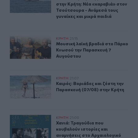
στην Κρήτη: Νέα «καραβιά» στον
Τσούτσουρα - Ανάμεσά τους
γυναίκες και μικρά παιδιά
Μουσική λαϊκή βραδιά στο Πάρκο Κνωσού την Παρασκ
ΚΡΗΤΗ
21:15
Μουσική λαϊκή βραδιά στο Πάρκο 
Μουσική λαϊκή βραδιά στο Πάρκο
Κνωσού την Παρασκευή 7
Αυγούστου
Καιρός: Βοριάδες και ζέστη την Παρασκευή (07/08) στη
ΚΡΗΤΗ
21:07
Καιρός: Βοριάδες και ζέστη την Πα
Καιρός: Βοριάδες και ζέστη την
Παρασκευή (07/08) στην Κρήτη
Χανιά: Τραγούδια που κουβαλούν ιστορίες και αναμνήσ
ΚΡΗΤΗ
21:00
Χανιά: Τραγούδια που κουβαλούν ι
Χανιά: Τραγούδια που
κουβαλούν ιστορίες και
αναμνήσεις στο Αρχαιολογικό