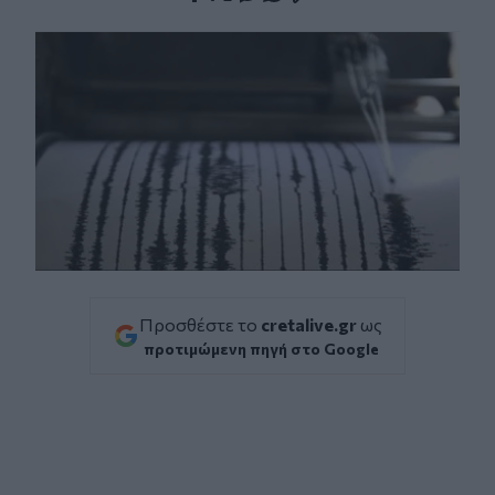
Facebook
Twitter
Messenger
Whatsapp
Viber
Προσθέστε το
cretalive.gr
ως
προτιμώμενη πηγή στο Google