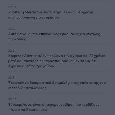
22:32
Υπόθεση Marfin: Έφθασε στην Ελλάδα η 46χρονη
κατηγορούμενη για εμπρησμό
22:30
Αυτές είναι οι πιο επικίνδυνες εβδομάδες για μεγάλες
πυρκαγιές
22:21
Χρήστος Δάντης: «Δεν περίμενα την αχαριστία, 22 χρόνια
μετά και συνάδελφοι προσπαθούν να ξεχάσουν ότι
έγραψα αυτό το τραγούδι»
22:14
Ξεκινούν τα δοκιμαστικά δρομολόγια της επέκτασης του
Μετρό Θεσσαλονίκης
22:05
Τζόκερ: Αυτοί είναι οι τυχεροί αριθμοί που κερδίζουν
πάνω από 2 εκατ. ευρώ