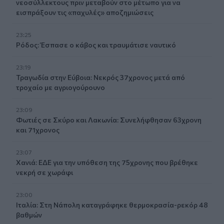
νεοσύλλεκτους πριν μεταβούν στο μέτωπο για να
εισπράξουν τις «παχυλές» αποζημιώσεις
23:25
Ρόδος: Έσπασε ο κάβος και τραυμάτισε ναυτικό
23:19
Τραγωδία στην Εύβοια: Νεκρός 37χρονος μετά από
τροχαίο με αγριογούρουνο
23:09
Φωτιές σε Σκύρο και Λακωνία: Συνελήφθησαν 63χρονη
και 71χρονος
23:07
Χανιά: ΕΔΕ για την υπόθεση της 75χρονης που βρέθηκε
νεκρή σε χωράφι
23:00
Ιταλία: Στη Νάπολη καταγράφηκε θερμοκρασία-ρεκόρ 48
βαθμών