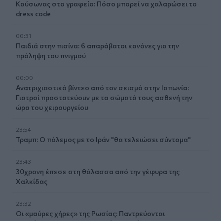
Καύσωνας στο γραφείο: Πόσο μπορεί να χαλαρώσει το
dress code
00:31
Παιδιά στην πισίνα: 6 απαράβατοι κανόνες για την
πρόληψη του πνιγμού
00:00
Ανατριχιαστικό βίντεο από τον σεισμό στην Ιαπωνία:
Γιατροί προστατεύουν με τα σώματά τους ασθενή την
ώρα του χειρουργείου
23:54
Τραμπ: Ο πόλεμος με το Ιράν "θα τελειώσει σύντομα"
23:43
30χρονη έπεσε στη θάλασσα από την γέφυρα της
Χαλκίδας
23:32
Οι «μαύρες χήρες» της Ρωσίας: Παντρεύονται