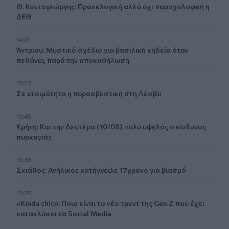
Θ. Κοντογεώργης: Προεκλογική αλλά όχι παροχολογική η
ΔΕΘ
14:01
Άντριου: Μυστικό σχέδιο για βασιλική κηδεία όταν
πεθάνει, παρά την αποκαθήλωση
13:53
Σε ετοιμότητα η πυροσβεστική στη Λέσβο
13:45
Κρήτη: Και την Δευτέρα (10/08) πολύ υψηλός ο κίνδυνος
πυρκαγιάς
13:38
Σκιάθος: Ανήλικος κατήγγειλε 17χρονο για βιασμό
13:25
«Kinda chic»: Ποιο είναι το νέο τρεντ της Gen Z που έχει
κατακλύσει τα Social Media