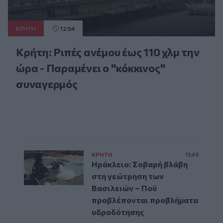
ΚΡΗΤΗ
12:54
Κρήτη: Ριπές ανέμου έως 110 χλμ την
ώρα - Παραμένει ο "κόκκινος"
συναγερμός
ΚΡΗΤΗ
11:49
Ηράκλειο: Σοβαρή βλάβη
στη γεώτρηση των
Βασιλειών – Πού
προβλέπονται προβλήματα
υδροδότησης