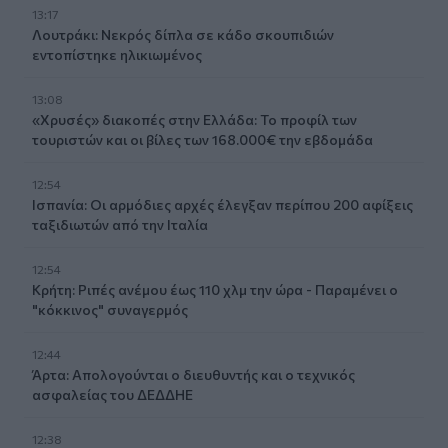
13:17
Λουτράκι: Νεκρός δίπλα σε κάδο σκουπιδιών
εντοπίστηκε ηλικιωμένος
13:08
«Χρυσές» διακοπές στην Ελλάδα: Το προφίλ των
τουριστών και οι βίλες των 168.000€ την εβδομάδα
12:54
Ισπανία: Οι αρμόδιες αρχές έλεγξαν περίπου 200 αφίξεις
ταξιδιωτών από την Ιταλία
12:54
Κρήτη: Ριπές ανέμου έως 110 χλμ την ώρα - Παραμένει ο
"κόκκινος" συναγερμός
12:44
Άρτα: Απολογούνται ο διευθυντής και ο τεχνικός
ασφαλείας του ΔΕΔΔΗΕ
12:38