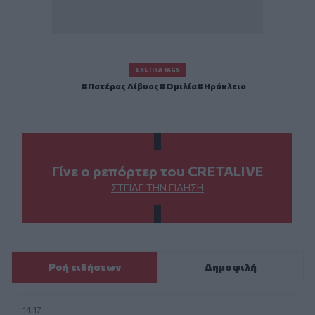
ΣΧΕΤΙΚΆ TAGS
Πατέρας Λίβυος
Ομιλία
Ηράκλειο
Γίνε ο ρεπόρτερ του CRETALIVE
ΣΤΕΊΛΕ ΤΗΝ ΕΊΔΗΣΗ
Ροή ειδήσεων
Δημοφιλή
14:17