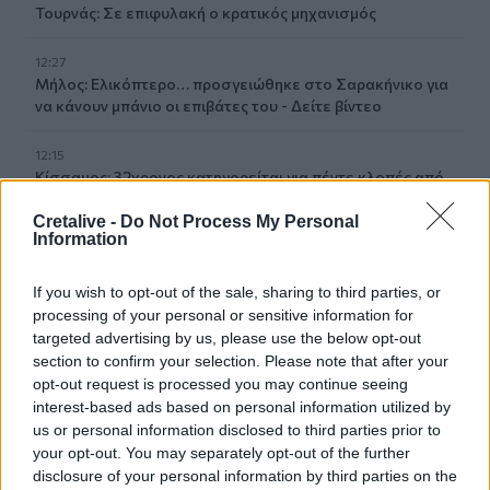
Τουρνάς: Σε επιφυλακή ο κρατικός μηχανισμός
12:27
Μήλος: Ελικόπτερο… προσγειώθηκε στο Σαρακήνικο για
να κάνουν μπάνιο οι επιβάτες του - Δείτε βίντεο
12:15
Κίσσαμος: 32χρονος κατηγορείται για πέντε κλοπές από
επιχειρήσεις
Cretalive -
Do Not Process My Personal
Information
12:14
Τροχαίο ατύχημα το πρωί στην Πάρνηθα - Στο
νοσοκομείο 4 άτομα
If you wish to opt-out of the sale, sharing to third parties, or
processing of your personal or sensitive information for
targeted advertising by us, please use the below opt-out
11:59
section to confirm your selection. Please note that after your
Τραγωδία στα Μάλια: 64χρονος ανασύρθηκε νεκρός από
opt-out request is processed you may continue seeing
τη θάλασσα
interest-based ads based on personal information utilized by
us or personal information disclosed to third parties prior to
11:55
your opt-out. You may separately opt-out of the further
Σορός 57χρονης στον Λυκαβηττό: Τι εξετάζουν οι αρχές
disclosure of your personal information by third parties on the
για τη μοιραία πτώση