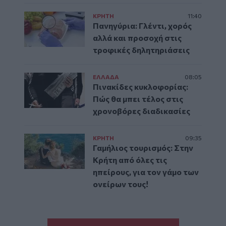
ΚΡΗΤΗ
11:40
Πανηγύρια: Γλέντι, χορός
αλλά και προσοχή στις
τροφικές δηλητηριάσεις
ΕΛΛAΔΑ
08:05
Πινακίδες κυκλοφορίας:
Πώς θα μπει τέλος στις
χρονοβόρες διαδικασίες
ΚΡΗΤΗ
09:35
Γαμήλιος τουρισμός: Στην
Κρήτη από όλες τις
ηπείρους, για τον γάμο των
ονείρων τους!