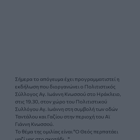
Σήμερα το απόγευμα έχει προγραμματιστεί η
εκδήλωση που διοργανώνει ο Πολιτιστικός
Σύλλογος Αγ. Ιωάννη Κνωσσού στο Ηράκλειο,
στις 19.30, στον χώρο του Πολιτιστικού
Συλλόγου Αγ. Ιωάννη στη συμβολή των οδών
Ταντάλου και Γαζίου στην περιοχή του Αϊ
Γιάννη Κνωσσού.
Το θέμα της ομιλίας είναι "Ο Θεός περπατάει
μαζί μας στο σκοτάδι..."