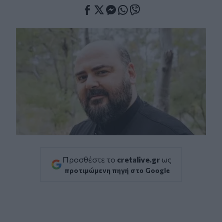
Facebook
Twitter
Messenger
Whatsapp
Viber
Προσθέστε το
cretalive.gr
ως
προτιμώμενη πηγή στο Google