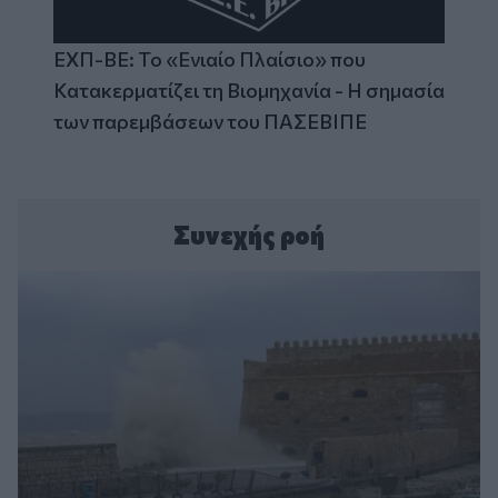
ΕΧΠ-ΒΕ: Το «Ενιαίο Πλαίσιο» που
Κατακερματίζει τη Βιομηχανία - Η σημασία
των παρεμβάσεων του ΠΑΣΕΒΙΠΕ
Συνεχής ροή