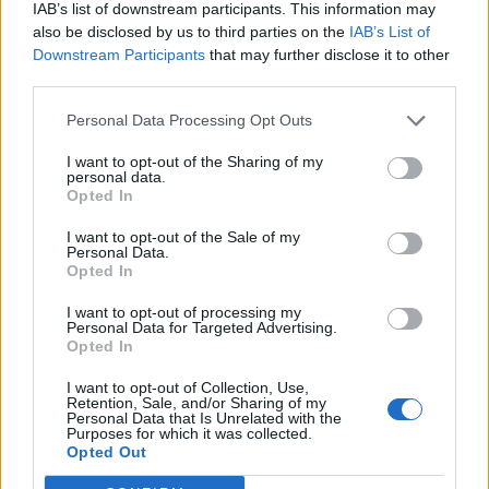
IAB’s list of downstream participants. This information may
also be disclosed by us to third parties on the
IAB’s List of
11:49
Downstream Participants
that may further disclose it to other
Ηράκλειο: Σοβαρή βλάβη στη γεώτρηση των Βασιλειών –
third parties.
Πού προβλέπονται προβλήματα υδροδότησης
Personal Data Processing Opt Outs
11:43
Ρεκόρ υψηλής θερμοκρασίας 36,9°C σημειώθηκε στο
I want to opt-out of the Sharing of my
Χονγκ Κονγκ
personal data.
Opted In
11:40
I want to opt-out of the Sale of my
Πανηγύρια: Γλέντι, χορός αλλά και προσοχή στις
Personal Data.
τροφικές δηλητηριάσεις
Opted In
I want to opt-out of processing my
Personal Data for Targeted Advertising.
ΠΕΡΙΣΣΟΤΕΡΑ
Opted In
I want to opt-out of Collection, Use,
Retention, Sale, and/or Sharing of my
Personal Data that Is Unrelated with the
Purposes for which it was collected.
Opted Out
ΣΧΕΤΙΚA AΡΘΡΑ