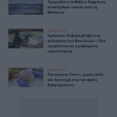
Τραγωδία στα Μάλια: 64χρονος αν
Τραγωδία στα Μάλια: 64χρονος
ανασύρθηκε νεκρός από τη
θάλασσα
Ηράκλειο: Σοβαρή βλάβη στη γεώτρηση των Βασιλειών
ΚΡΗΤΗ
11:49
Ηράκλειο: Σοβαρή βλάβη στη γεώτ
Ηράκλειο: Σοβαρή βλάβη στη
γεώτρηση των Βασιλειών – Πού
προβλέπονται προβλήματα
υδροδότησης
Πανηγύρια: Γλέντι, χορός αλλά και προσοχή στις τροφι
ΚΡΗΤΗ
11:40
Πανηγύρια: Γλέντι, χορός αλλά και
Πανηγύρια: Γλέντι, χορός αλλά
και προσοχή στις τροφικές
δηλητηριάσεις