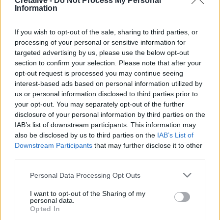
Cretalive -
Do Not Process My Personal
Information
17:38
Η Τεχνητή Νοημοσύνη «αλλάζει» τον εγκέφαλό μας
If you wish to opt-out of the sale, sharing to third parties, or
processing of your personal or sensitive information for
17:29
Ο νεότερος κάτοχος διαρκείας του ΟΦΗ είναι... 2 μηνών!
targeted advertising by us, please use the below opt-out
section to confirm your selection. Please note that after your
opt-out request is processed you may continue seeing
17:16
interest-based ads based on personal information utilized by
Χάντερ Μπάιντεν: Αποκάλυψε ότι ο καρκίνος του πατέρα
us or personal information disclosed to third parties prior to
του, Τζο Μπάιντεν, έχει κάνει μεταστάσεις στα οστά
your opt-out. You may separately opt-out of the further
disclosure of your personal information by third parties on the
16:56
IAB’s list of downstream participants. This information may
Καύσωνας και ξηρασία "χτυπούν" την αγροτική παραγωγή
also be disclosed by us to third parties on the
IAB’s List of
και στην Κρήτη
Downstream Participants
that may further disclose it to other
third parties.
ΠΕΡΙΣΣΟΤΕΡΑ
Personal Data Processing Opt Outs
I want to opt-out of the Sharing of my
personal data.
Opted In