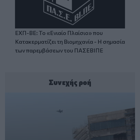
ΕΧΠ-ΒΕ: Το «Ενιαίο Πλαίσιο» που
Κατακερματίζει τη Βιομηχανία - Η σημασία
των παρεμβάσεων του ΠΑΣΕΒΙΠΕ
Συνεχής ροή