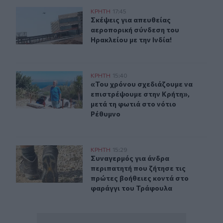
Σκέψεις για απευθείας αεροπορική σύνδεση του Ηρακλεί
ΚΡΗΤΗ
17:45
Σκέψεις για απευθείας αεροπορική 
Σκέψεις για απευθείας
αεροπορική σύνδεση του
Ηρακλείου με την Ινδία!
«Του χρόνου σχεδιάζουμε να επιστρέψουμε στην Κρήτη»
ΚΡΗΤΗ
15:40
«Του χρόνου σχεδιάζουμε να επιστρ
«Του χρόνου σχεδιάζουμε να
επιστρέψουμε στην Κρήτη»,
μετά τη φωτιά στο νότιο
Ρέθυμνο
Συναγερμός για άνδρα περιπατητή που ζήτησε τις πρώτ
ΚΡΗΤΗ
15:29
Συναγερμός για άνδρα περιπατητή 
Συναγερμός για άνδρα
περιπατητή που ζήτησε τις
πρώτες βοήθειες κοντά στο
φαράγγι του Τράφουλα