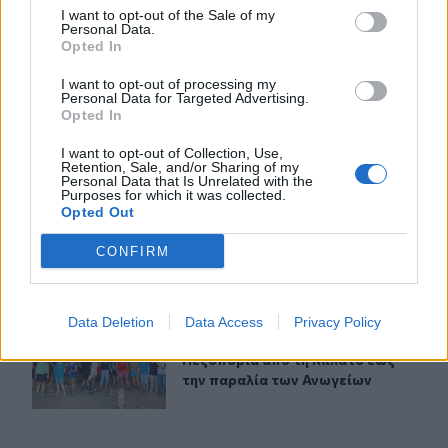
I want to opt-out of the Sale of my
ΣΧΕΤΙΚA AΡΘΡΑ
Personal Data.
Opted In
I want to opt-out of processing my
Το Φεστιβάλ Κινηματογράφου Χανίων παρουσιάζει τις κ
ΚΡΗΤΗ
19:13
Personal Data for Targeted Advertising.
Το Φεστιβάλ Κινηματογράφου Χανίω
Το Φεστιβάλ Κινηματογράφου
Opted In
Χανίων παρουσιάζει τις
καλοκαιρινές του εκθέσεις
I want to opt-out of Collection, Use,
Retention, Sale, and/or Sharing of my
Personal Data that Is Unrelated with the
Purposes for which it was collected.
Opted Out
Μια μεγάλη μουσική βραδιά στην Αλφά για τα 100 χρόν
ΚΡΗΤΗ
18:05
Μια μεγάλη μουσική βραδιά στην Α
Μια μεγάλη μουσική βραδιά στην
Αλφά για τα 100 χρόνια από τη
CONFIRM
γέννηση του Κώστα Μουντάκη
Data Deletion
Data Access
Privacy Policy
Πεζοπορία από τη Μίλατο έως την παραλία των Ανωγεί
ΚΡΗΤΗ
17:51
Πεζοπορία από τη Μίλατο έως την 
Πεζοπορία από τη Μίλατο έως
την παραλία των Ανωγείων