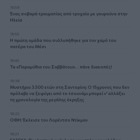
18:58
Ένας σοβαρά τραυματίας από τροχαίο με γουρούνα στην
Ηλεία
18:55
Η πρώτη ομάδα που συλλυπήθηκε για τον χαμό του
πατέρα του Μέσι
18:45
Τα «Παραμύθια του Σαββάτου»… πάνε διακοπές!
18:38
Μυστήριο 3.500 ετών στη Σαντορίνη: Ο 15χρονος που δεν
πρόλαβε να ξεφύγει από το τσουνάμι μπορεί ν' αλλάξει
τη χρονολογία της μεγάλης έκρηξης
18:22
ΟΦΗ: Έκλεισε τον Λορέντσο Ντίκμαν
18:21