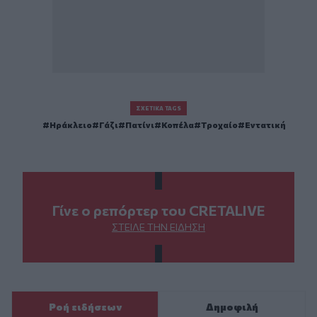
ΣΧΕΤΙΚΆ TAGS
Ηράκλειο
Γάζι
Πατίνι
Κοπέλα
Τροχαίο
Εντατική
Γίνε ο ρεπόρτερ του CRETALIVE
ΣΤΕΊΛΕ ΤΗΝ ΕΊΔΗΣΗ
Ροή ειδήσεων
Δημοφιλή