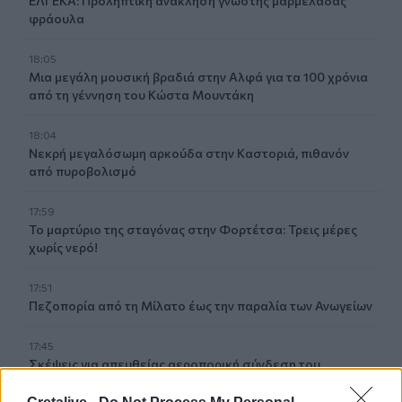
ΕΛΓΕΚΑ: Προληπτική ανάκληση γνωστής μαρμελάδας
φράουλα
18:05
Μια μεγάλη μουσική βραδιά στην Αλφά για τα 100 χρόνια
από τη γέννηση του Κώστα Μουντάκη
18:04
Νεκρή μεγαλόσωμη αρκούδα στην Καστοριά, πιθανόν
από πυροβολισμό
17:59
Το μαρτύριο της σταγόνας στην Φορτέτσα: Τρεις μέρες
χωρίς νερό!
17:51
Πεζοπορία από τη Μίλατο έως την παραλία των Ανωγείων
17:45
Σκέψεις για απευθείας αεροπορική σύνδεση του
Ηρακλείου με την Ινδία!