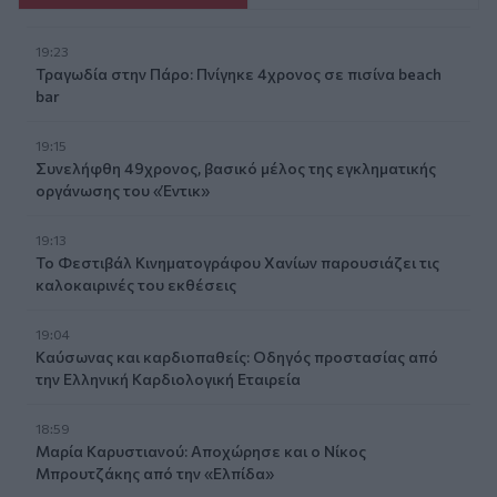
19:23
Τραγωδία στην Πάρο: Πνίγηκε 4χρονος σε πισίνα beach
bar
19:15
Συνελήφθη 49χρονος, βασικό μέλος της εγκληματικής
οργάνωσης του «Έντικ»
19:13
Το Φεστιβάλ Κινηματογράφου Χανίων παρουσιάζει τις
καλοκαιρινές του εκθέσεις
19:04
Καύσωνας και καρδιοπαθείς: Οδηγός προστασίας από
την Ελληνική Καρδιολογική Εταιρεία
18:59
Μαρία Καρυστιανού: Αποχώρησε και ο Νίκος
Μπρουτζάκης από την «Ελπίδα»