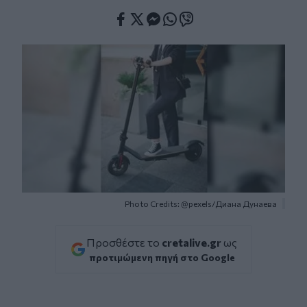
Facebook
Twitter
Messenger
Whatsapp
Viber
Photo Credits: @pexels/Диана Дунаева
Προσθέστε το
cretalive.gr
ως
προτιμώμενη πηγή στο Google