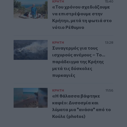
ΚΡΗΤΗ
15:40
«Του χρόνου σχεδιάζουμε
να επιστρέψουμε στην
Κρήτη», μετά τη φωτιά στο
νότιο Ρέθυμνο
ΚΡΗΤΗ
13:28
Συναγερμός για τους
ισχυρούς ανέμους – Το...
παράδειγμα της Κρήτης
μετά τις δύσκολες
πυρκαγιές
ΚΡΗΤΗ
11:56
«Η θάλασσα βάφτηκε
καφέ»: Δυσοσμία και
λύματα μια "ανάσα" από το
Κούλε (photos)