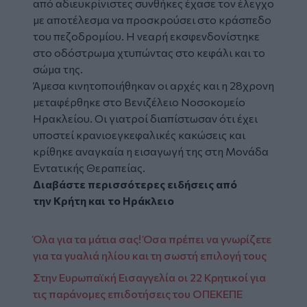
από αδιευκρίνιστες συνθήκες έχασε τον έλεγχο
με αποτέλεσμα να προσκρούσει στο κράσπεδο
του πεζοδρομίου. Η νεαρή εκσφενδονίστηκε
στο οδόστρωμα χτυπώντας στο κεφάλι και το
σώμα της.
Άμεσα κινητοποιήθηκαν οι αρχές και η 28χρονη
μεταφέρθηκε στο Βενιζέλειο Νοσοκομείο
Ηρακλείου. Οι γιατροί διαπίστωσαν ότι έχει
υποστεί κρανιοεγκεφαλικές κακώσεις και
κρίθηκε αναγκαία η εισαγωγή της στη
Μονάδα
Εντατικής Θεραπείας
.
Διαβάστε περισσότερες ειδήσεις από
την
Κρήτη
και το
Ηράκλειο
Όλα για τα μάτια σας! Όσα πρέπει να γνωρίζετε
για τα γυαλιά ηλίου και τη σωστή επιλογή τους
Στην Ευρωπαϊκή Εισαγγελία οι 22 Κρητικοί για
τις παράνομες επιδοτήσεις του ΟΠΕΚΕΠΕ