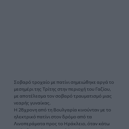
Σοβαρό
τροχαίο
με
πατίνι
σημειώθηκε αργά το
μεσημέρι της Τρίτης στην περιοχή του Γαζίου,
με αποτέλεσμα τον σοβαρό τραυματισμό μιας
νεαρής γυναίκας.
Η 28χρονη από τη Βουλγαρία κινούνταν με το
ηλεκτρικό πατίνι στον δρόμο από τα
Λινοπεράματα προς το Ηράκλειο, όταν κάτω