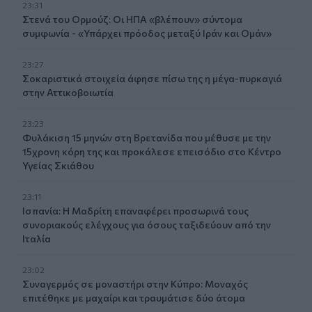
23:31
Στενά του Ορμούζ: Οι ΗΠΑ «βλέπουν» σύντομα
συμφωνία - «Υπάρχει πρόοδος μεταξύ Ιράν και Ομάν»
23:27
Σοκαριστικά στοιχεία άφησε πίσω της η μέγα-πυρκαγιά
στην Αττικοβοιωτία
23:23
Φυλάκιση 15 μηνών στη Βρετανίδα που μέθυσε με την
15χρονη κόρη της και προκάλεσε επεισόδιο στο Κέντρο
Υγείας Σκιάθου
23:11
Ισπανία: Η Μαδρίτη επαναφέρει προσωρινά τους
συνοριακούς ελέγχους για όσους ταξιδεύουν από την
Ιταλία
23:02
Συναγερμός σε μοναστήρι στην Κύπρο: Μοναχός
επιτέθηκε με μαχαίρι και τραυμάτισε δύο άτομα