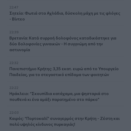
22:47
Σητεία: Φωτιά στα Αχλάδια, δύσκολη μάχη με τις φλόγες
- Βίντεο
22:39
Βρετανία: Κατά συρροή δολοφόνος καταδικάστηκε για
δύο δολοφονίες γυναικών - Η συγγνώμη από την
αστυνομία
22:32
Πανεπιστήμιο Κρήτης: 3,35 εκατ. ευρώ από το Υπουργείο
Παιδείας, για το στεγαστικό επίδομα των φοιτητών
22:22
Ηράκλειο: “Σκουπίδια κατάχαμα, μια ψησταριά στο
πουθενά κι ένα αμάξι παρατημένο στο πάρκο”
22:03
Καιρός: “Πορτοκαλί” συναγερμός στην Κρήτη - Ζέστη και
πολύ υψηλός κίνδυνος πυρκαγιάς!