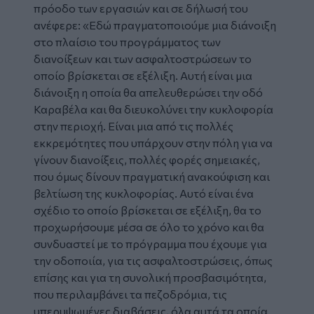
πρόοδο των εργασιών και σε δήλωσή του
ανέφερε: «Εδώ πραγματοποιούμε μια διάνοιξη
στο πλαίσιο του προγράμματος των
διανοίξεων και των ασφαλτοστρώσεων το
οποίο βρίσκεται σε εξέλιξη. Αυτή είναι μια
διάνοιξη η οποία θα απελευθερώσει την οδό
Καραβέλα και θα διευκολύνει την κυκλοφορία
στην περιοχή. Είναι μια από τις πολλές
εκκρεμότητες που υπάρχουν στην πόλη για να
γίνουν διανοίξεις, πολλές φορές σημειακές,
που όμως δίνουν πραγματική ανακούφιση και
βελτίωση της κυκλοφορίας. Αυτό είναι ένα
σχέδιο το οποίο βρίσκεται σε εξέλιξη, θα το
προχωρήσουμε μέσα σε όλο το χρόνο και θα
συνδυαστεί με το πρόγραμμα που έχουμε για
την οδοποιία, για τις ασφαλτοστρώσεις, όπως
επίσης και για τη συνολική προσβασιμότητα,
που περιλαμβάνει τα πεζοδρόμια, τις
υπερυψωμένες διαβάσεις, όλα αυτά τα οποία