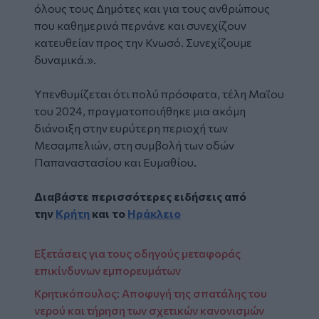
όλους τους Δημότες και για τους ανθρώπους
που καθημερινά περνάνε και συνεχίζουν
κατευθείαν προς την Κνωσό. Συνεχίζουμε
δυναμικά.».
Υπενθυμίζεται ότι πολύ πρόσφατα, τέλη Μαΐου
του 2024, πραγματοποιήθηκε μια ακόμη
διάνοιξη στην ευρύτερη περιοχή των
Μεσαμπελιών, στη συμβολή των οδών
Παπαναστασίου και Ευμαθίου.
Διαβάστε περισσότερες ειδήσεις από
την
Κρήτη
και το
Ηράκλειο
Εξετάσεις για τους οδηγούς μεταφοράς
επικίνδυνων εμπορευμάτων
Κρητικόπουλος: Aποφυγή της σπατάλης του
νερού και τήρηση των σχετικών κανονισμών