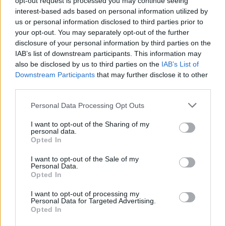
Διεθνείς διακρίσεις για τη μαθητική ταινία stop motio
opt-out request is processed you may continue seeing
Διεθνείς διακρίσεις για τη μαθητικ
Διεθνείς διακρίσεις για τη
interest-based ads based on personal information utilized by
μαθητική ταινία stop motion
us or personal information disclosed to third parties prior to
«Shared Weights» του 8ου
your opt-out. You may separately opt-out of the further
Γυμνασίου Ηρακλείου
disclosure of your personal information by third parties on the
IAB’s list of downstream participants. This information may
also be disclosed by us to third parties on the
IAB’s List of
Downstream Participants
that may further disclose it to other
third parties.
Personal Data Processing Opt Outs
I want to opt-out of the Sharing of my
personal data.
Opted In
I want to opt-out of the Sale of my
Personal Data.
Opted In
I want to opt-out of processing my
Personal Data for Targeted Advertising.
Opted In
Best of Crete