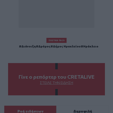
ΣΧΕΤΙΚΆ TAGS
Διάνοιξη
Δρόμος
Δήμος Ηρακλείου
Ηράκλειο
Γίνε ο ρεπόρτερ του CRETALIVE
ΣΤΕΊΛΕ ΤΗΝ ΕΊΔΗΣΗ
Ροή ειδήσεων
Δημοφιλή