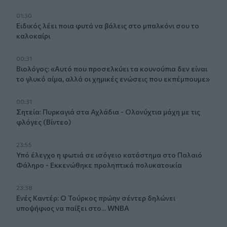
01:30
Ειδικός λέει ποια φυτά να βάλεις στο μπαλκόνι σου το
καλοκαίρι
00:31
Βιολόγος: «Αυτό που προσελκύει τα κουνούπια δεν είναι
το γλυκό αίμα, αλλά οι χημικές ενώσεις που εκπέμπουμε»
00:31
Σητεία: Πυρκαγιά στα Αχλάδια - Ολονύχτια μάχη με τις
φλόγες (Βίντεο)
23:55
Υπό έλεγχο η φωτιά σε ισόγειο κατάστημα στο Παλαιό
Φάληρο - Εκκενώθηκε προληπτικά πολυκατοικία
23:38
Ενές Καντέρ: Ο Τούρκος πρώην σέντερ δηλώνει
υποψήφιος να παίξει στο... WNBA