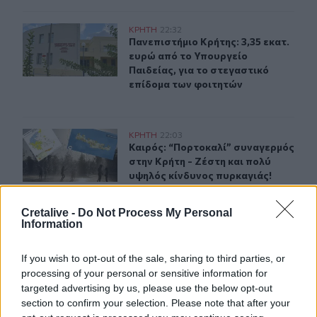
Πανεπιστήμιο Κρήτης: 3,35 εκατ. ευρώ από το Υπουργεί
ΚΡΗΤΗ
22:32
Πανεπιστήμιο Κρήτης: 3,35 εκατ. ε
Πανεπιστήμιο Κρήτης: 3,35 εκατ.
ευρώ από το Υπουργείο
Παιδείας, για το στεγαστικό
επίδομα των φοιτητών
Καιρός: “Πορτοκαλί” συναγερμός στην Κρήτη - Ζέστη κ
ΚΡΗΤΗ
22:03
Καιρός: “Πορτοκαλί” συναγερμός στ
Καιρός: “Πορτοκαλί” συναγερμός
στην Κρήτη - Ζέστη και πολύ
υψηλός κίνδυνος πυρκαγιάς!
Cretalive -
Do Not Process My Personal
Information
Μεταναστευτικό: Σύλληψη 18χρονου διακινητή για την
ΚΡΗΤΗ
21:31
Μεταναστευτικό: Σύλληψη 18χρονου
Μεταναστευτικό: Σύλληψη
18χρονου διακινητή για την
If you wish to opt-out of the sale, sharing to third parties, or
"καραβιά" στον Τσούτσουρα
processing of your personal or sensitive information for
targeted advertising by us, please use the below opt-out
section to confirm your selection. Please note that after your
ΚΡΗΤΗ
21:08