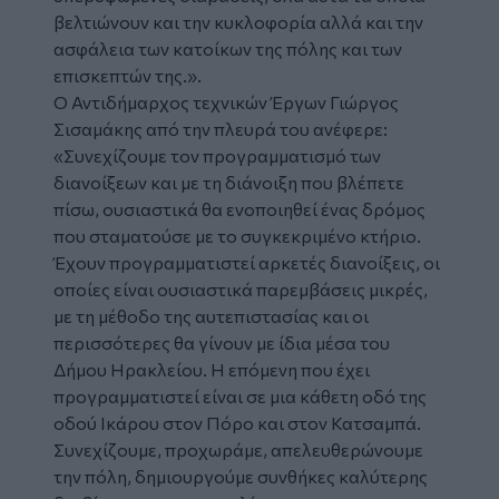
βελτιώνουν και την κυκλοφορία αλλά και την
ασφάλεια των κατοίκων της πόλης και των
επισκεπτών της.».
Ο Αντιδήμαρχος τεχνικών Έργων Γιώργος
Σισαμάκης από την πλευρά του ανέφερε:
«Συνεχίζουμε τον προγραμματισμό των
διανοίξεων και με τη διάνοιξη που βλέπετε
πίσω, ουσιαστικά θα ενοποιηθεί ένας δρόμος
που σταματούσε με το συγκεκριμένο κτήριο.
Έχουν προγραμματιστεί αρκετές διανοίξεις, οι
οποίες είναι ουσιαστικά παρεμβάσεις μικρές,
με τη μέθοδο της αυτεπιστασίας και οι
περισσότερες θα γίνουν με ίδια μέσα του
Δήμου Ηρακλείου. Η επόμενη που έχει
προγραμματιστεί είναι σε μια κάθετη οδό της
οδού Ικάρου στον Πόρο και στον Κατσαμπά.
Συνεχίζουμε, προχωράμε, απελευθερώνουμε
την πόλη, δημιουργούμε συνθήκες καλύτερης