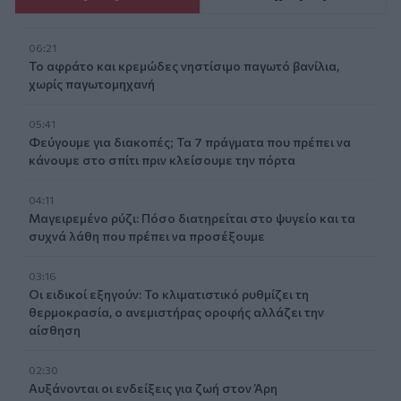
06:21
Το αφράτο και κρεμώδες νηστίσιμο παγωτό βανίλια,
χωρίς παγωτομηχανή
05:41
Φεύγουμε για διακοπές; Τα 7 πράγματα που πρέπει να
κάνουμε στο σπίτι πριν κλείσουμε την πόρτα
04:11
Μαγειρεμένο ρύζι: Πόσο διατηρείται στο ψυγείο και τα
συχνά λάθη που πρέπει να προσέξουμε
03:16
Οι ειδικοί εξηγούν: Το κλιματιστικό ρυθμίζει τη
θερμοκρασία, ο ανεμιστήρας οροφής αλλάζει την
αίσθηση
02:30
Αυξάνονται οι ενδείξεις για ζωή στον Άρη