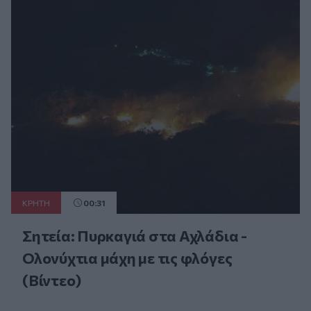
ΚΡΗΤΗ
00:31
Σητεία: Πυρκαγιά στα Αχλάδια -
Ολονύχτια μάχη με τις φλόγες
(Βίντεο)