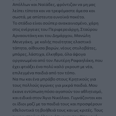
Απόλλων και Ναϊάδες, φρόντιζαν να μη μας
λείπει τίποτα και να τρεφόμαστε άμεσα και
σωστά, με απίστευτα ευνοϊκά πακέτα.
Το στάδιο είναι σούπερ ανακαινισμένο, χάρη
στις ενέργειες του Περιφερειάρχη, Σταύρου
Αρναουτάκη και του Δημάρχου, Μανώλη
Μενεγάκη, με καλής ποιότητας ελαστικό
τάπητα, αίθουσα βαρών, νέους στυλοβάτες,
μπάρες, λάστιχα, έλκηθρα, όλα άψογα
οργανωμένα από τον Λευτέρη Ραφαηλάκη, που
έχει φτιάξει ένα πολύ καλό γκρουπ με νέα,
επιλεγμένα παιδιά από τον τόπο.
Να πω και ένα μπράβο στους Κρητικούς για
τους πολλούς αγώνες για μικρά παιδιά. Μου
έκανε εντύπωση πόσο αγαπούν τον αθλητισμό,
και ειδικά στον Άγιο Νικόλαο. Γυμνάζονται και
οι ίδιοι μαζί με τα παιδιά τους και προσφέρουν
εθελοντικά τη βοήθειά τους και ως κριτές. Τους