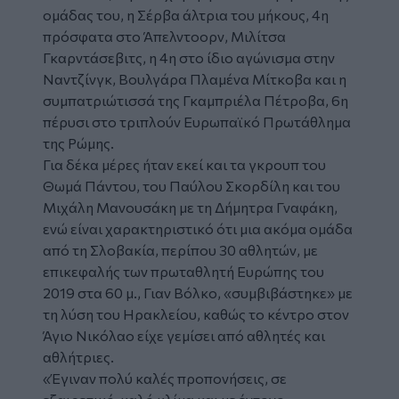
ομάδας του, η Σέρβα άλτρια του μήκους, 4η
πρόσφατα στο Άπελντοορν, Μιλίτσα
Γκαρντάσεβιτς, η 4η στο ίδιο αγώνισμα στην
Ναντζίνγκ, Βουλγάρα Πλαμένα Μίτκοβα και η
συμπατριώτισσά της Γκαμπριέλα Πέτροβα, 6η
πέρυσι στο τριπλούν Ευρωπαϊκό Πρωτάθλημα
της Ρώμης.
Για δέκα μέρες ήταν εκεί και τα γκρουπ του
Θωμά Πάντου, του Παύλου Σκορδίλη και του
Μιχάλη Μανουσάκη με τη Δήμητρα Γναφάκη,
ενώ είναι χαρακτηριστικό ότι μια ακόμα ομάδα
από τη Σλοβακία, περίπου 30 αθλητών, με
επικεφαλής των πρωταθλητή Ευρώπης του
2019 στα 60 μ., Γιαν Βόλκο, «συμβιβάστηκε» με
τη λύση του Ηρακλείου, καθώς το κέντρο στον
Άγιο Νικόλαο είχε γεμίσει από αθλητές και
αθλήτριες.
«Έγιναν πολύ καλές προπονήσεις, σε