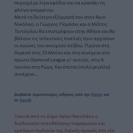
περιοχή με λίγα εφόδια και να κρατάει τη
φλόγα αναμμένη».
Μετά τη δεύτερη εξόρμησή του στον Άγιο
Νικόλαο, ο Γιώργος Πομάσκι και ο Μίλτος
Τεντόγλου θα επιστρέψουν στην Αθήνα και θα
βάλουν τις τελευταίες πινελιές πριν αρχίσουν
οι αγώνες του ανοιχτού στίβου. Πρώτα στη
Λεμεσό στις 23 Μαΐου και στη συνέχεια στο
πρώτο Diamond League γι’ αυτούς, στις 6
Ιουνίου στη Ρώμη. Και έπεται (πολύ μεγάλη)
συνέχεια…
Διαβάστε περισσότερες ειδήσεις από την
Κρήτη
και
το
Λασίθι
Ξεκινά από το Δήμο Αγίου Νικολάου η
διαδικασία τοποθέτησης παραγωγών και
εμπόρων πωλητών της Λαϊκής αγοράς στη νέα