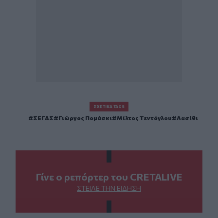
ΣΧΕΤΙΚΆ TAGS
ΣΕΓΑΣ
Γιώργος Πομάσκι
Μίλτος Τεντόγλου
Λασίθι
Γίνε ο ρεπόρτερ του CRETALIVE
ΣΤΕΊΛΕ ΤΗΝ ΕΊΔΗΣΗ