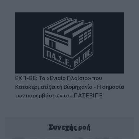
ΕΧΠ-ΒΕ: Το «Ενιαίο Πλαίσιο» που
Κατακερματίζει τη Βιομηχανία - Η σημασία
των παρεμβάσεων του ΠΑΣΕΒΙΠΕ
Συνεχής ροή