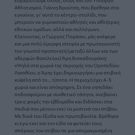
ευχαριστούμε όλους, όπως και τον Υπουργό
Αθλητισμού, Γιάννη Βρούτση, που βρέθηκε στα
εγκαίνια, γι’ αυτό το κέντρο-στολίδι, που
μπορούν να γυμναστούν αθλητές και αθλήτριες
εθνικών ομάδων, αλλά και συλλόγων».
Κλείνοντας, ο Γιώργος Πομάσκι, μάς ανέφερε
και μια πολύ όμορφη ιστορία με πρωταγωνιστή
τον γνωστό προπονητή (μεταξύ άλλων και των
αδερφών Βασιλείου) Άρη Βισκαδουράκη:
«Ψηλά στα χωριά της περιοχής του Οροπεδίου
Λασιθίου, ο Άρης έχει δημιουργήσει μια στιβική
κυψέλη από το… τίποτα. Η περιοχή έχει 4-5
χωριά και είναι απόκρημνη. Σε ένα γηπεδάκι
ποδοσφαίρου με συνθετικό τάπητα, ανεβαίνει
τρεις φορές την εβδομάδα και διδάσκει στα
παιδιά που μένουν εκεί τα μυστικά του στίβου.
Με δικά του έξοδα και πρωτοβουλία. Βρέθηκα
κι εγώ εκεί και τον είδα να φυτεύει τους
σπόρους του στίβου σε μια απομακρυσμένη