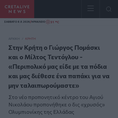
Homepage
/
31 °C
ΣAΒΒΑΤΟ 8.8.2026
ΗΡΑΚΛΕΙΟ
ΑΡΧΙΚΗ
/
ΚΡΉΤΗ
Στην Κρήτη ο Γιώργος Πομάσκι
και ο Μίλτος Τεντόγλου -
«Περιπολικό μας είδε με τα πόδια
και μας διέθεσε ένα παπάκι για να
μην ταλαιπωρούμαστε»
Στο νέο προπονητικό κέντρο του Αγιού
Νικολάου προπονήθηκε ο δις «χρυσός»
Ολυμπιονίκης της Ελλάδας