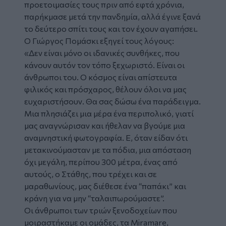
προετοιμασίες τους πριν από εφτά χρόνια,
παρήκμασε μετά την πανδημία, αλλά έγινε ξανά
το δεύτερο σπίτι τους και τον έχουν αγαπήσει.
Ο Γιώργος Πομάσκι εξηγεί τους λόγους:
«Δεν είναι μόνο οι ιδανικές συνθήκες, που
κάνουν αυτόν τον τόπο ξεχωριστό. Είναι οι
άνθρωποι του. Ο κόσμος είναι απίστευτα
φιλικός και πρόσχαρος, θέλουν όλοι να μας
ευχαριστήσουν. Θα σας δώσω ένα παράδειγμα.
Μια πλησιάζει μια μέρα ένα περιπολικό, γιατί
μας αναγνώρισαν και ήθελαν να βγούμε μια
αναμνηστική φωτογραφία. Ε, όταν είδαν ότι
μετακινούμασταν με τα πόδια, μια απόσταση
όχι μεγάλη, περίπου 300 μέτρα, ένας από
αυτούς, ο Στάθης, που τρέχει και σε
μαραθωνίους, μας διέθεσε ένα “παπάκι” και
κράνη για να μην “ταλαιπωρούμαστε”.
Οι άνθρωποι των τριών ξενοδοχείων που
μοιραστήκαμε οι ομάδες, τα Miramare,