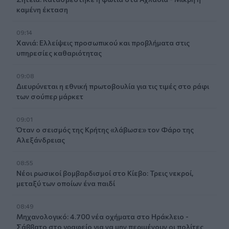
καμένη έκταση
09:14
Χανιά: Ελλείψεις προσωπικού και προβλήματα στις
υπηρεσίες καθαριότητας
09:08
Διευρύνεται η εθνική πρωτοβουλία για τις τιμές στο ράφι
των σούπερ μάρκετ
09:01
Όταν ο σεισμός της Κρήτης «λάβωσε» τον Φάρο της
Αλεξάνδρειας
08:55
Νέοι ρωσικοί βομβαρδισμοί στο Κίεβο: Τρεις νεκροί,
μεταξύ των οποίων ένα παιδί
08:49
Μηχανολογικό: 4.700 νέα οχήματα στο Ηράκλειο -
Σάββατο στο γραφείο για να μην περιμένουν οι πολίτες