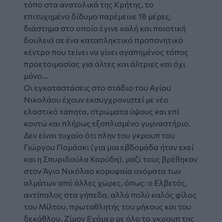
τόπο στα ανατολικά της Κρήτης, το
επιτυχημένο δίδυμο παρέμεινε 18 μέρες,
διάστημα στο οποίο έγινε καλή και ποιοτική
δουλειά σε ένα καταπληκτικό προπονητικό
κέντρο που τείνει να γίνει αγαπημένος τόπος
προετοιμασίας για άλτες και άλτριες και όχι
μόνο…
Οι εγκαταστάσεις στο στάδιο του Αγίου
Νικολάου έχουν εκσυγχρονιστεί με νέο
ελαστικό τάπητα, στρώματα ύψους και επί
κοντώ και πλήρως εξοπλισμένο γυμναστήριο.
Δεν είναι τυχαίο ότι πλην του γκρουπ του
Γιώργου Πομάσκι (για μια εβδομάδα ήταν εκεί
και η Σπυριδούλα Καρύδη), μαζί τους βρέθηκαν
στον Άγιο Νικόλαο κορυφαία ονόματα των
αλμάτων από άλλες χώρες, όπως: ο Ελβετός,
αντίπαλος στα γήπεδα, αλλά πολύ καλός φίλος
του Μίλτου, πρωταθλητής του μήκους και του
δεκάθλου, Ζίμον Εχάμερ με όλο το γκρουπ της