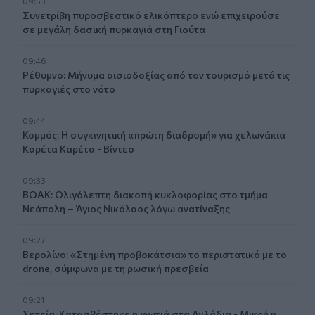
09:53
Συνετρίβη πυροσβεστικό ελικόπτερο ενώ επιχειρούσε
σε μεγάλη δασική πυρκαγιά στη Γιούτα
09:46
Ρέθυμνο: Μήνυμα αισιοδοξίας από τον τουρισμό μετά τις
πυρκαγιές στο νότο
09:44
Κομμός: Η συγκινητική «πρώτη διαδρομή» για χελωνάκια
Καρέτα Καρέτα - Βίντεο
09:33
ΒΟΑΚ: Ολιγόλεπτη διακοπή κυκλοφορίας στο τμήμα
Νεάπολη – Άγιος Νικόλαος λόγω ανατίναξης
09:27
Βερολίνο: «Στημένη προβοκάτσια» το περιστατικό με το
drone, σύμφωνα με τη ρωσική πρεσβεία
09:21
Σητεία: Κατασβέστηκε η φωτιά στα Αχλάδια - Μικρή η