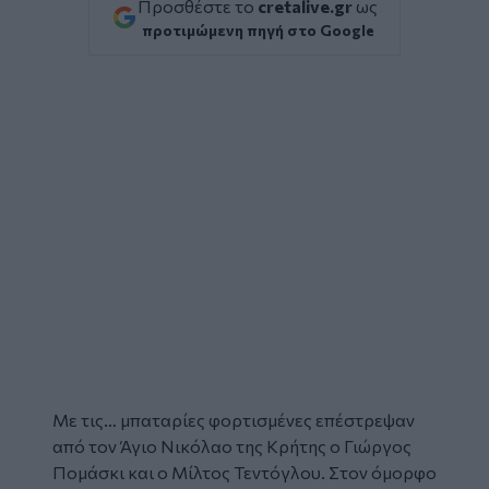
Προσθέστε το
cretalive.gr
ως
προτιμώμενη πηγή στο Google
Με τις… μπαταρίες φορτισμένες επέστρεψαν
από τον Άγιο Νικόλαο της Κρήτης ο
Γιώργος
Πομάσκι
και ο
Μίλτος Τεντόγλου
. Στον όμορφο