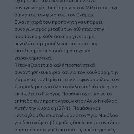
εξαιρετικό καλό κλίμα και με έντονο
συναγωνισμό, ιδιαίτερα για τον Μίλτο που είχε
δίπλα του τον φίλο του, τον Εχάμερ.
Είναι η χαρά του προπονητή να υπάρχει
συναγωνισμός μεταξύ των αθλητών στην
προπόνηση. Κάθε άσκηση γίνεται με
μεγαλύτερη προσήλωση και ποιοτική
εκτέλεση, με περισσότερα τεχνικά
χαρακτηριστικά.
‘Ήταν εξαιρετικά καλή προπονητικά
συνάντηση-ευκαιρία και για τον Κουλούρη, την
Ζάραγκα, τον Πρίφτη, την Στεφανοπούλου, τον
Σκορδίλη και για όλα τα άλλα παιδιά που ήταν
εκεί», λέει ο Γιώργος Πομάσκι σχετικά με το
επίπεδο των προπονήσεων στον Άγιο Νικόλαο.
Αυτήν την Κυριακή (27/4), Πομάσκι και
Τεντόγλου θα επιστρέψουν στον Άγιο Νικόλαο
για δύο ακόμα εβδομάδες δουλειάς, στον τόπο
όπου πέρασαν μαζί μια από τις πρώτες κοινές