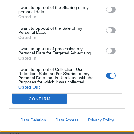
10:25
Δημήτρης Παπαμιχαήλ: Το «λεβεντόπαιδο» που έγραψε
I want to opt-out of the Sharing of my
personal data.
τη δική του ιστορία στο ελληνικό σινεμά (video)
Opted In
10:19
I want to opt-out of the Sale of my
Personal Data.
Άγιος Νικόλαος: Πρόσκληση συμμετοχής στα «Κρητικά
Opted In
Μαγειρέματα»
I want to opt-out of processing my
10:12
Personal Data for Targeted Advertising.
Λάρισα: Μάχη στη ΜΕΘ για τον 43χρονο που έπεσε από
Opted In
ηλεκτρικό πατίνι
I want to opt-out of Collection, Use,
Retention, Sale, and/or Sharing of my
10:05
Personal Data that Is Unrelated with the
Purposes for which it was collected.
Στο επίκεντρο τα ζητήματα των στρατιωτικών του
Opted Out
Ηρακλείου – Συνάντηση με τον Κωνσταντίνο
Κεφαλογιάννη
CONFIRM
09:59
Ελαφονήσι: Συλλήψεις για άγρα πελατών και
Data Deletion
Data Access
Privacy Policy
παρεμπόδιση της κυκλοφορίας