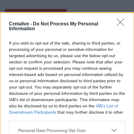
Ροή ειδήσεων
Δημοφιλή
Cretalive -
Do Not Process My Personal
Information
10:48
Χαρδαλιάς: Καμία ανεμογεννήτρια σε καμένες και
If you wish to opt-out of the sale, sharing to third parties, or
αναδασωτέες περιοχές της Αττικής
processing of your personal or sensitive information for
targeted advertising by us, please use the below opt-out
10:42
section to confirm your selection. Please note that after your
Ο «χάρτης» των πληρωμών από τον e-ΕΦΚΑ και τη ΔΥΠΑ
opt-out request is processed you may continue seeing
έως τις 14 Αυγούστου
interest-based ads based on personal information utilized by
us or personal information disclosed to third parties prior to
10:40
your opt-out. You may separately opt-out of the further
Γαύδος: Επιχείρηση διάσωσης 31χρονης από δύσβατο
disclosure of your personal information by third parties on the
σημείο
IAB’s list of downstream participants. This information may
also be disclosed by us to third parties on the
IAB’s List of
10:33
Downstream Participants
that may further disclose it to other
Marfin: «Δεν υπάρχει ταυτοποίηση» λέει ο δικηγόρος της
third parties.
46χρονης
Personal Data Processing Opt Outs