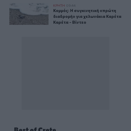
Ηράκλειο: Η συγκινητική «πρώτη διαδρομή» για χελων
ΚΡΗΤΗ
09:44
Κομμός: Η συγκινητική «πρώτη διαδ
Κομμός: Η συγκινητική «πρώτη
διαδρομή» για χελωνάκια Καρέτα
Καρέτα - Βίντεο
Best of Crete