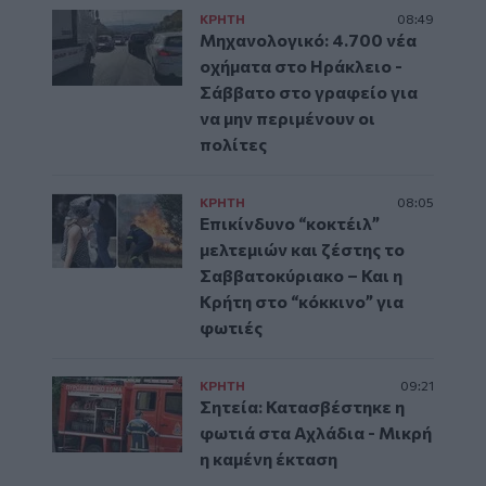
ΚΡΗΤΗ
08:49
Μηχανολογικό: 4.700 νέα
οχήματα στο Ηράκλειο -
Σάββατο στο γραφείο για
να μην περιμένουν οι
πολίτες
ΚΡΗΤΗ
08:05
Επικίνδυνο “κοκτέιλ”
μελτεμιών και ζέστης το
Σαββατοκύριακο – Και η
Κρήτη στο “κόκκινο” για
φωτιές
ΚΡΗΤΗ
09:21
Σητεία: Κατασβέστηκε η
φωτιά στα Αχλάδια - Μικρή
η καμένη έκταση