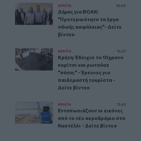
ΚΡΗΤΗ
18:06
Δήμας για ΒΟΑΚ:
"Προτεραιότητα τα έργα
οδικής ασφάλειας"- Δείτε
βίντεο
ΚΡΗΤΗ
16:37
Κρήτη: Έδειχνε το 10χρονο
κορίτσι και ρωτούσε
"πόσο;" - Έρευνες για
παιδεραστή τουρίστα -
Δείτε βίντεο
ΚΡΗΤΗ
15:43
Εντυπωσιάζουν οι εικόνες
από το νέο αεροδρόμιο στο
Καστέλλι - Δείτε βίντεο