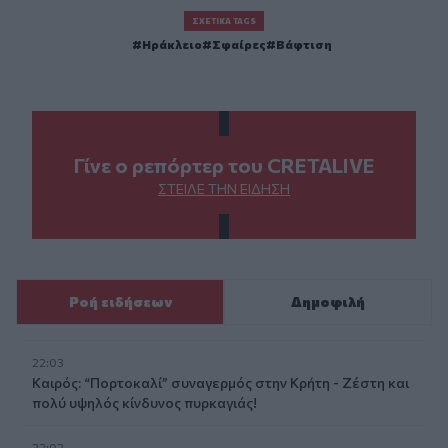
ΣΧΕΤΙΚΆ TAGS
Ηράκλειο
Σφαίρες
Βάφτιση
Γίνε ο ρεπόρτερ του CRETALIVE
ΣΤΕΊΛΕ ΤΗΝ ΕΊΔΗΣΗ
Ροή ειδήσεων
Δημοφιλή
22:03
Καιρός: “Πορτοκαλί” συναγερμός στην Κρήτη - Ζέστη και
πολύ υψηλός κίνδυνος πυρκαγιάς!
22:02