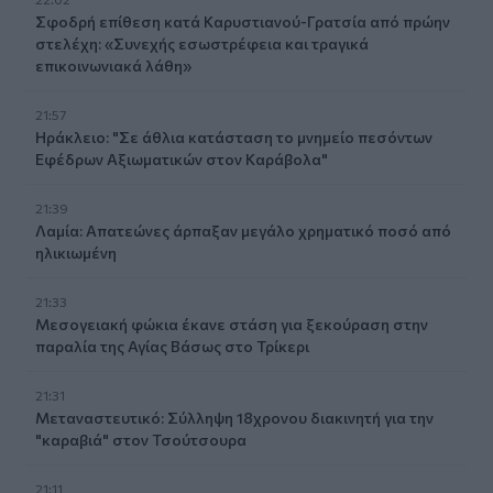
Σφοδρή επίθεση κατά Καρυστιανού-Γρατσία από πρώην
στελέχη: «Συνεχής εσωστρέφεια και τραγικά
επικοινωνιακά λάθη»
21:57
Ηράκλειο: "Σε άθλια κατάσταση το μνημείο πεσόντων
Εφέδρων Αξιωματικών στον Καράβολα"
21:39
Λαμία: Απατεώνες άρπαξαν μεγάλο χρηματικό ποσό από
ηλικιωμένη
21:33
Μεσογειακή φώκια έκανε στάση για ξεκούραση στην
παραλία της Αγίας Βάσως στο Τρίκερι
21:31
Μεταναστευτικό: Σύλληψη 18χρονου διακινητή για την
"καραβιά" στον Τσούτσουρα
21:11