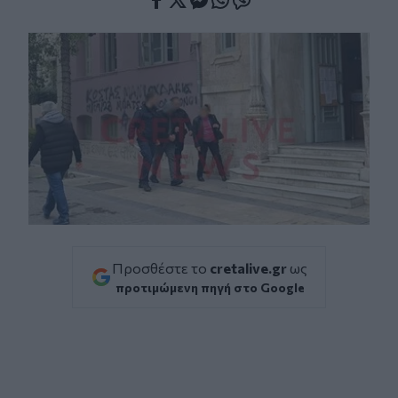
Facebook
Twitter
Messenger
Whatsapp
Viber
Προσθέστε το
cretalive.gr
ως
προτιμώμενη πηγή στο Google