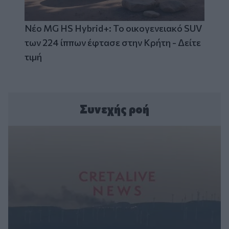
Νέο MG HS Hybrid+: Το οικογενειακό SUV
των 224 ίππων έφτασε στην Κρήτη - Δείτε
τιμή
Συνεχής ροή