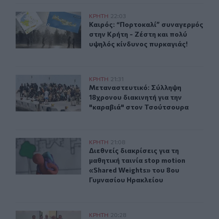
Καιρός: “Πορτοκαλί” συναγερμός στην Κρήτη - Ζέστη κ
ΚΡΗΤΗ
22:03
Καιρός: “Πορτοκαλί” συναγερμός στ
Καιρός: “Πορτοκαλί” συναγερμός
στην Κρήτη - Ζέστη και πολύ
υψηλός κίνδυνος πυρκαγιάς!
Μεταναστευτικό: Σύλληψη 18χρονου διακινητή για την
ΚΡΗΤΗ
21:31
Μεταναστευτικό: Σύλληψη 18χρονου
Μεταναστευτικό: Σύλληψη
18χρονου διακινητή για την
"καραβιά" στον Τσούτσουρα
Διεθνείς διακρίσεις για τη μαθητική ταινία stop motio
ΚΡΗΤΗ
21:08
Διεθνείς διακρίσεις για τη μαθητικ
Διεθνείς διακρίσεις για τη
μαθητική ταινία stop motion
«Shared Weights» του 8ου
Γυμνασίου Ηρακλείου
Εθνικό Ίδρυμα «Ελευθέριος Κ. Βενιζέλος» - Παράρτημα
ΚΡΗΤΗ
20:28