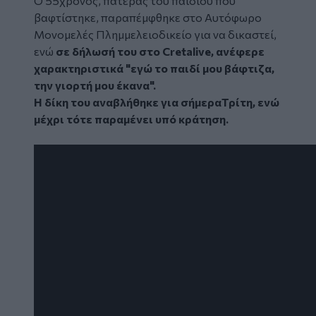
Ο 55χρονος, πατέρας του παιδιού που
βαφτίστηκε, παραπέμφθηκε στο Αυτόφωρο
Μονομελές Πλημμελειοδικείο για να δικαστεί,
ενώ
σε δήλωσή του στο Cretalive, ανέφερε
χαρακτηριστικά "εγώ το παιδί μου βάφτιζα,
την γιορτή μου έκανα".
Η δίκη του αναβλήθηκε για σήμεραΤρίτη, ενώ
μέχρι τότε παραμένει υπό κράτηση.