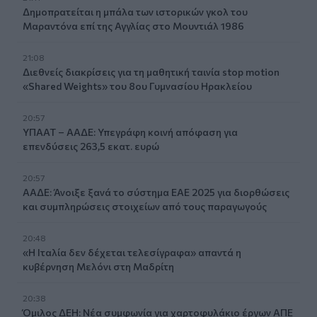
Δημοπρατείται η μπάλα των ιστορικών γκολ του
Μαραντόνα επί της Αγγλίας στο Μουντιάλ 1986
21:08
Διεθνείς διακρίσεις για τη μαθητική ταινία stop motion
«Shared Weights» του 8ου Γυμνασίου Ηρακλείου
20:57
ΥΠΑΑΤ – ΑΑΔΕ: Υπεγράφη κοινή απόφαση για
επενδύσεις 263,5 εκατ. ευρώ
20:57
ΑΑΔΕ: Άνοιξε ξανά το σύστημα ΕΑΕ 2025 για διορθώσεις
και συμπληρώσεις στοιχείων από τους παραγωγούς
20:48
«Η Ιταλία δεν δέχεται τελεσίγραφα» απαντά η
κυβέρνηση Μελόνι στη Μαδρίτη
20:38
Όμιλος ΔΕΗ: Νέα συμφωνία για χαρτοφυλάκιο έργων ΑΠΕ