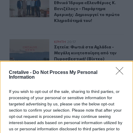
Εθνικό Ίδρυμα «Ελευθέριος Κ. Βεν
Εθνικό Ίδρυμα «Ελευθέριος Κ.
Βενιζέλος» - Παράρτημα
Αμερικής: Δημιουργεί το πρώτο
Κληροδότημά του!
Σητεία: Φωτιά στα Αχλάδια - Μεγάλη κινητοποίηση από 
ΚΡΗΤΗ
20:17
Σητεία: Φωτιά στα Αχλάδια - Μεγάλ
Σητεία: Φωτιά στα Αχλάδια -
Μεγάλη κινητοποίηση από την
Πυροσβεστική! (Βίντεο)
Cretalive -
Do Not Process My Personal
Information
Ρέθυμνο: Φωτιά σε σπίτι προκάλεσε αναστάτωση στην 
ΚΡΗΤΗ
20:07
Ρέθυμνο: Φωτιά σε σπίτι προκάλεσ
Ρέθυμνο: Φωτιά σε σπίτι
προκάλεσε αναστάτωση στην
If you wish to opt-out of the sale, sharing to third parties, or
Καλλιθέα
processing of your personal or sensitive information for
targeted advertising by us, please use the below opt-out
section to confirm your selection. Please note that after your
opt-out request is processed you may continue seeing
interest-based ads based on personal information utilized by
us or personal information disclosed to third parties prior to