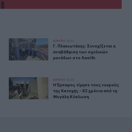
η λόγω πολύ υψηλού κινδύνου πυρκαγιάς
Γ. Πλακιωτάκης: Συνεχίζεται η αναβάθμιση των σχολικώ
ΚΡΗΤΗ
16:51
ριο Σάββατο η Κρήτη λόγω πολύ υψηλού κινδύνου πυρκαγιά
Γ. Πλακιωτάκης: Συνεχίζεται η ανα
Γ. Πλακιωτάκης: Συνεχίζεται η
αναβάθμιση των σχολικών
μονάδων στο Λασίθι
;" - Έρευνες για παιδεραστή τουρίστα - Δείτε βίντεο
Βιάννος: Εκδήλωση για την 82η Επέτειο της Μεγάλης Κ
ΚΡΗΤΗ
16:15
σι και ρωτούσε "πόσο;" - Έρευνες για παιδεραστή τουρίστα -
Η Έμπαρος τίμησε τους νεκρούς της
Η Έμπαρος τίμησε τους νεκρούς
της Κατοχής - 82 χρόνια από τη
Μεγάλη Κύκλωση