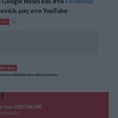
ο
Google News
και στο
Facebook
κανάλι μας στο
YouTube
ΙΚΆ TAGS
κλείου ΝΔ
Κυριάκος Μητσοτάκης
ερ του CRETALIVE
ΤΗΝ ΕΊΔΗΣΗ