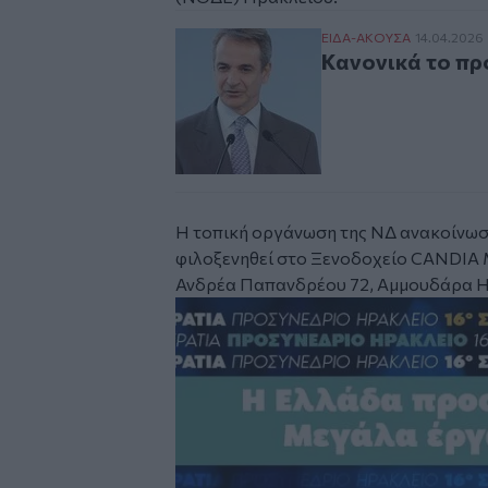
Κανονικά το προσυν
ΕΙΔΑ-ΑΚΟΥΣΑ
14.04.2026
Κανονικά το πρ
Η τοπική οργάνωση της ΝΔ ανακοίνωσε
φιλοξενηθεί στο Ξενοδοχείο CANDIA 
Ανδρέα Παπανδρέου 72, Αμμουδάρα Ηρα
Image