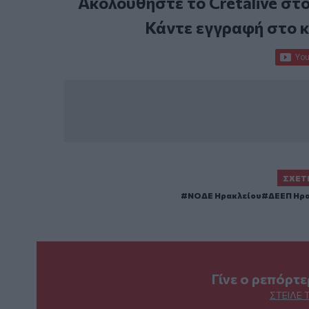
Ακολουθήστε το Cretalive στ
Κάντε εγγραφή στο 
ΣΧΕΤ
ΝΟΔΕ Ηρακλείου
ΔΕΕΠ Ηρα
Γίνε ο ρεπόρτ
ΣΤΕΊΛΕ 