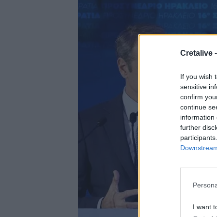
Cretalive 
If you wish 
sensitive in
confirm you
continue se
information 
further disc
participants
Downstream 
Persona
I want t