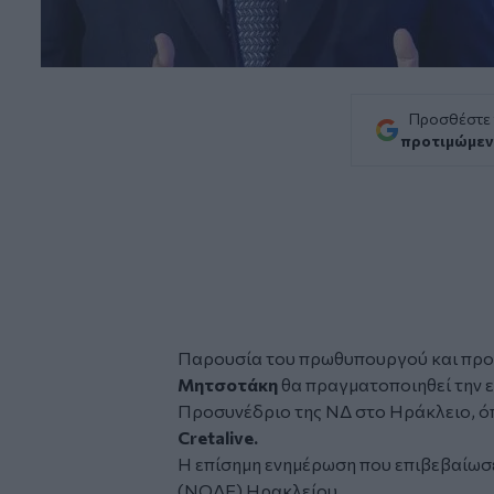
Προσθέστε
προτιμώμεν
Παρουσία του πρωθυπουργού και προ
Μητσοτάκη
θα πραγματοποιηθεί την ε
Προσυνέδριο της ΝΔ στο
Ηράκλειο
, 
Cretalive.
Η επίσημη ενημέρωση που επιβεβαίωσε
(ΝΟΔΕ) Ηρακλείου
.