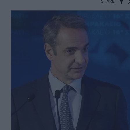
SHARE:
Face
T