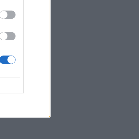
ΔΕΕΠ Ηρακλείου: «Η Κρήτη βρίσκεται
στις προτεραιότητες της κυβέρνησης»
15:30
Η 97χρονη που περπάτησε πάνω σε
φτερό αεροπλάνου και έσπασε το
προηγούμενο (δικό της) ρεκόρ Γκίνες
15:27
Τελευταία βουτιά για 65χρονη στην
παραλία του Καβρού
15:17
Φωτιά στο νότιο Ρέθυμνο: Ο Δήμος
Αγίου Βασιλείου ευχαριστεί για το
"κύμα αλληλεγγύης"
15:15
«Τα έχω χάσει όλα»: Συντετριμμένος ο
πατέρας και σύζυγος των θυμάτων στο
τροχαίο στις Σέρρες