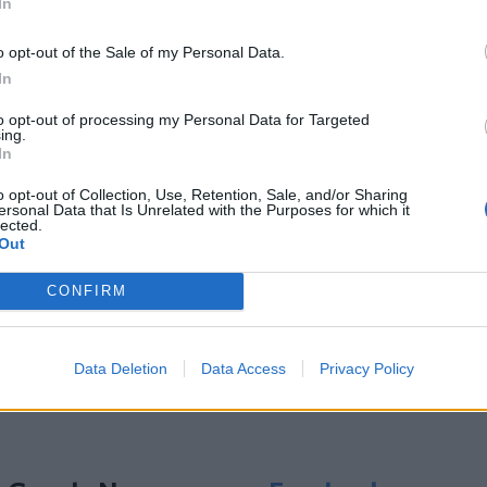
In
o opt-out of the Sale of my Personal Data.
In
to opt-out of processing my Personal Data for Targeted
ing.
από την
Κρήτη
και το
Ηράκλειο
In
o opt-out of Collection, Use, Retention, Sale, and/or Sharing
ισμούς στο Ηράκλειο - Κατασχέθηκαν
ersonal Data that Is Unrelated with the Purposes for which it
lected.
Out
ες είχε στην κατοχή του ο Αιγύπτιος
CONFIRM
ι «φωνή» στους μετανάστες μέσω της
Data Deletion
Data Access
Privacy Policy