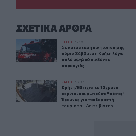
ΣΧΕΤΙΚA AΡΘΡΑ
Σε κατάσταση κινητοποίησης αύριο Σάββατο η Κρήτ
ΚΡΗΤΗ
17:10
Σε κατάσταση κινητοποίησης αύ
Σε κατάσταση κινητοποίησης
αύριο Σάββατο η Κρήτη λόγω
πολύ υψηλού κινδύνου
πυρκαγιάς
Κρήτη: Έδειχνε το 10χρονο κορίτσι και ρωτούσε "πόσο
ΚΡΗΤΗ
16:37
Κρήτη: Έδειχνε το 10χρονο κορίτ
Κρήτη: Έδειχνε το 10χρονο
κορίτσι και ρωτούσε "πόσο;" -
Έρευνες για παιδεραστή
τουρίστα - Δείτε βίντεο