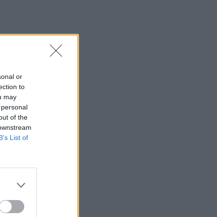
κόσμο του ΟΦΗ για το Σούπερ Καπ
15:54
Ο Γ. Αγριμανάκης Αντιδήμαρχος
Υπηρεσίας το Σάββατο 8 και την
Κυριακή 9 Αυγούστου
sonal or
15:48
ection to
Δυτική Αττική: Ολοκληρώθηκαν οι
ou may
αυτοψίες στις πυρόπληκτες περιοχές
 personal
out of the
15:43
 downstream
Εντυπωσιάζουν οι εικόνες από το νέο
B’s List of
αεροδρόμιο στο Καστέλλι - Δείτε
βίντεο
15:38
Πολιτική Προστασία: Νέα εναέρια μέσα
και τεχνολογία
15:36