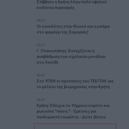
Σάββατο η Κρήτη λόγω πολύ υψηλού
κινδύνου πυρκαγιάς
16:55
Οι τουαλέτες στην Κνωσό και η μπάρα
στο φαράγγι της Σαμαριάς!
16:51
Γ. Πλακιωτάκης: Συνεχίζεται η
αναβάθμιση των σχολικών μονάδων
στο Λασίθι
16:41
Στο ΥΠΕΝ οι προτάσεις του ΤΕΕ/ΤΑΚ για
το μέλλον της βιομηχανίας στην Κρήτη
16:37
Κρήτη: Έδειχνε το 10χρονο κορίτσι και
ρωτούσε "πόσο;" - Έρευνες για
παιδεραστή τουρίστα - Δείτε βίντεο