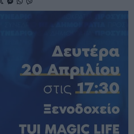
book
witter
Messenger
Whatsapp
Viber