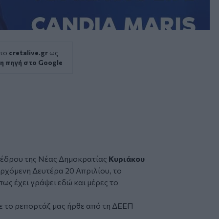
 το
cretalive.gr
ως
η πηγή στο Google
έδρου της
Νέας Δημοκρατίας
Κυριάκου
ρχόμενη Δευτέρα 20 Απριλίου, το
όπως έχει γράψει εδώ και μέρες το
 το ρεπορτάζ μας ήρθε από τη
ΔΕΕΠ