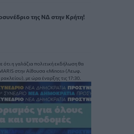
έδριο της ΝΔ στην Κρήτη!
οσυνέδριο της ΝΔ στην Κρήτη!
 ότι η γαλάζια πολιτική εκδήλωση θα
MARIS στην Αίθουσα «Minos» (Λεωφ.
κλείου), με ώρα έναρξης τις 17:30.