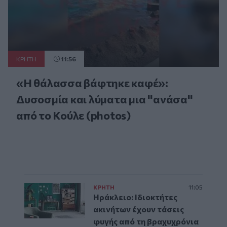
ΚΡΗΤΗ
11:56
«Η θάλασσα βάφτηκε καφέ»:
Δυσοσμία και λύματα μια "ανάσα"
από το Κούλε (photos)
ΚΡΗΤΗ
11:05
Ηράκλειο: Ιδιοκτήτες
ακινήτων έχουν τάσεις
φυγής από τη βραχυχρόνια