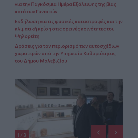
για την Παγκόσμια Ημέρα Εξάλειψης της βίας
κατά των Γυναικών
Εκδήλωση για τις φυσικές καταστροφές και την
κλιματική κρίση στις ορεινές κοινότητες του
Ψηλορείτη
Δράσεις για τον περιορισμό των αυτοσχέδιων
χωματερών από την Υπηρεσία Καθαριότητας
του Δήμου Μαλεβιζίου
1
/
3