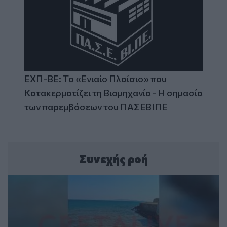
ΕΧΠ-ΒΕ: Το «Ενιαίο Πλαίσιο» που
Κατακερματίζει τη Βιομηχανία - Η σημασία
των παρεμβάσεων του ΠΑΣΕΒΙΠΕ
Συνεχής ροή