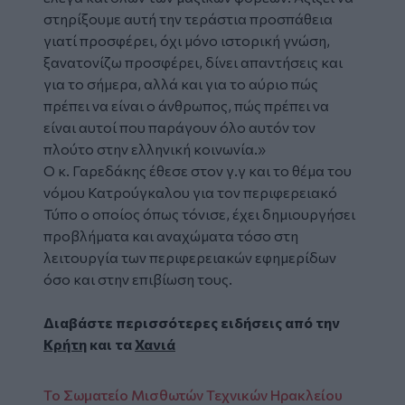
στηρίξουμε αυτή την τεράστια προσπάθεια
γιατί προσφέρει, όχι μόνο ιστορική γνώση,
ξανατονίζω προσφέρει, δίνει απαντήσεις και
για το σήμερα, αλλά και για το αύριο πώς
πρέπει να είναι ο άνθρωπος, πώς πρέπει να
είναι αυτοί που παράγουν όλο αυτόν τον
πλούτο στην ελληνική κοινωνία.»
Ο κ. Γαρεδάκης έθεσε στον γ.γ και το θέμα του
νόμου Κατρούγκαλου για τον περιφερειακό
Τύπο ο οποίος όπως τόνισε, έχει δημιουργήσει
προβλήματα και αναχώματα τόσο στη
λειτουργία των περιφερειακών εφημερίδων
όσο και στην επιβίωση τους.
Διαβάστε περισσότερες ειδήσεις από την
Κρήτη
και τα
Χανιά
Το Σωματείο Μισθωτών Τεχνικών Ηρακλείου