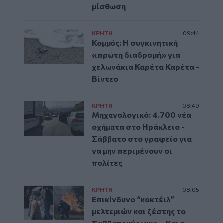
μίσθωση
ΚΡΗΤΗ
09:44
Κομμός: Η συγκινητική
«πρώτη διαδρομή» για
χελωνάκια Καρέτα Καρέτα -
Βίντεο
ΚΡΗΤΗ
08:49
Μηχανολογικό: 4.700 νέα
οχήματα στο Ηράκλειο -
Σάββατο στο γραφείο για
να μην περιμένουν οι
πολίτες
ΚΡΗΤΗ
08:05
Επικίνδυνο “κοκτέιλ”
μελτεμιών και ζέστης το
Σαββατοκύριακο – Και η