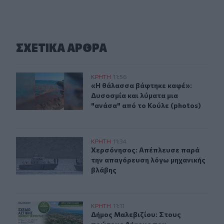
ΣΧΕΤΙΚA AΡΘΡΑ
Ηράκλειο: Δυσοσμία και λύματα μια "ανάσα" από το Κού
ΚΡΗΤΗ
11:56
«Η θάλασσα βάφτηκε καφέ»: Δυσοσμί
«Η θάλασσα βάφτηκε καφέ»:
Δυσοσμία και λύματα μια
"ανάσα" από το Κούλε (photos)
Χερσόνησος: Απέπλευσε παρά την απαγόρευση λόγω μη
ΚΡΗΤΗ
11:34
Χερσόνησος: Απέπλευσε παρά την 
Χερσόνησος: Απέπλευσε παρά
την απαγόρευση λόγω μηχανικής
βλάβης
Δήμος Μαλεβιζίου: Στους πρώτους Δήμους που εξασφάλ
ΚΡΗΤΗ
11:11
Δήμος Μαλεβιζίου: Στους πρώτους 
Δήμος Μαλεβιζίου: Στους