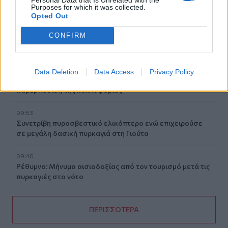
Purposes for which it was collected.
Opted Out
10:05
Στο επίκεντρο τα ζητήματα των στρατιωτικών του
CONFIRM
Ηρακλείου – Συνάντηση με τον Κωνσταντίνο
Κεφαλογιάννη
09:59
Data Deletion
Data Access
Privacy Policy
Ελαφονήσι: Συλλήψεις για άγρα πελατών και
παρεμπόδιση της κυκλοφορίας
09:53
Συνετρίβη πυροσβεστικό ελικόπτερο ενώ επιχειρούσε
σε μεγάλη δασική πυρκαγιά στη Γιούτα
09:46
Ρέθυμνο: Μήνυμα αισιοδοξίας από τον τουρισμό μετά τις
πυρκαγιές στο νότο
ΠΕΡΙΣΣΟΤΕΡΑ