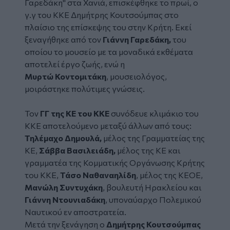
Γαρεδάκη" στα Χανιά, επισκέφθηκε το πρωί, ο
γ.γ του ΚΚΕ
Δημήτρης Κουτσούμπας
στο
πλαίσιο της επίσκεψης του στην Κρήτη. Εκεί
ξεναγήθηκε από τον
Γιάννη Γαρεδάκη,
του
οποίου το μουσείο με τα μοναδικά εκθέματα
αποτελεί έργο ζωής, ενώ η
Μυρτώ
Κοντομιτάκη
, μουσειολόγος,
μοιράστηκε πολύτιμες γνώσεις.
Τον
ΓΓ της ΚΕ του ΚΚΕ
συνόδευε κλιμάκιο του
ΚΚΕ αποτελούμενο μεταξύ άλλων από τους:
Τηλέμαχο Δημουλά,
μέλος της Γραμματείας της
ΚΕ,
Σάββα Βασιλειάδη,
μέλος της ΚΕ και
γραμματέα της Κομματικής Οργάνωσης Κρήτης
του ΚΚΕ,
Τάσο Ναθαναηλίδη
, μέλος της ΚΕΟΕ,
Μανώλη Συντυχάκη
, βουλευτή Ηρακλείου και
Γιάννη Ντουνιαδάκη
, υποναύαρχο Πολεμικού
Ναυτικού εν αποστρατεία.
Μετά την ξενάγηση ο
Δημήτρης Κουτσούμπας