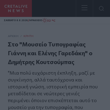
Homepage
/
32 °C
ΣAΒΒΑΤΟ 8.8.2026
ΗΡΑΚΛΕΙΟ
ΑΡΧΙΚΗ
/
ΚΡΉΤΗ
Στο "Μουσείο Τυπογραφίας
Γιάννη και Ελένης Γαρεδάκη" ο
Δημήτρης Κουτσούμπας
"Μια πολύ ευχάριστη έκπληξη, μαζί με
συγκίνηση, αλλά ταυτόχρονα και
ιστορική γνώση, ιστορική εμπειρία που
μεταδίδεται σε νεώτερες γενιές
περιμένει όποιον επισκέπτεται αυτό το
μουσείο για την τυπογραφία, που