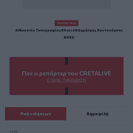
ΣΧΕΤΙΚΆ TAGS
Μουσείο Τυπογραφίας
Χανιά
Δημήτρης Κουτσούμπας
ΚΚΕ
Γίνε ο ρεπόρτερ του CRETALIVE
ΣΤΕΊΛΕ ΤΗΝ ΕΊΔΗΣΗ
Ροή ειδήσεων
Δημοφιλή
11:56