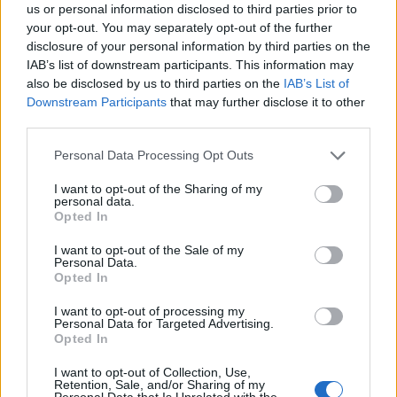
έως τις 14 Αυγούστου
us or personal information disclosed to third parties prior to
your opt-out. You may separately opt-out of the further
disclosure of your personal information by third parties on the
10:40
IAB’s list of downstream participants. This information may
Γαύδος: Επιχείρηση διάσωσης 31χρονης από δύσβατο
also be disclosed by us to third parties on the
IAB’s List of
σημείο
Downstream Participants
that may further disclose it to other
third parties.
10:33
Marfin: «Δεν υπάρχει ταυτοποίηση» λέει ο δικηγόρος της
Personal Data Processing Opt Outs
46χρονης
I want to opt-out of the Sharing of my
10:25
personal data.
Opted In
Δημήτρης Παπαμιχαήλ: Το «λεβεντόπαιδο» που έγραψε
τη δική του ιστορία στο ελληνικό σινεμά (video)
I want to opt-out of the Sale of my
Personal Data.
10:19
Opted In
Άγιος Νικόλαος: Πρόσκληση συμμετοχής στα «Κρητικά
Μαγειρέματα»
I want to opt-out of processing my
Personal Data for Targeted Advertising.
Opted In
10:12
Λάρισα: Μάχη στη ΜΕΘ για τον 43χρονο που έπεσε από
I want to opt-out of Collection, Use,
Retention, Sale, and/or Sharing of my
ηλεκτρικό πατίνι
Personal Data that Is Unrelated with the