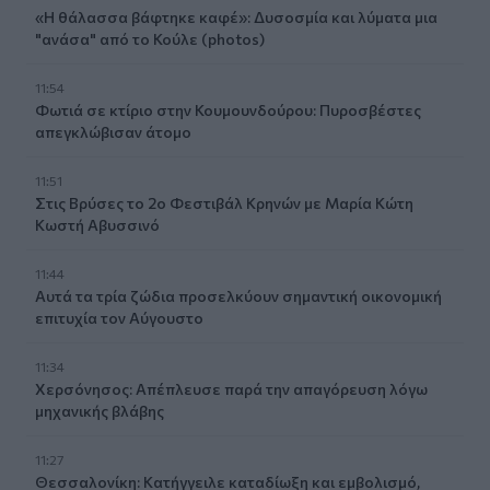
«Η θάλασσα βάφτηκε καφέ»: Δυσοσμία και λύματα μια
"ανάσα" από το Κούλε (photos)
11:54
Φωτιά σε κτίριο στην Κουμουνδούρου: Πυροσβέστες
απεγκλώβισαν άτομο
11:51
Στις Βρύσες το 2ο Φεστιβάλ Κρηνών με Μαρία Κώτη
Κωστή Αβυσσινό
11:44
Αυτά τα τρία ζώδια προσελκύουν σημαντική οικονομική
επιτυχία τον Αύγουστο
11:34
Χερσόνησος: Απέπλευσε παρά την απαγόρευση λόγω
μηχανικής βλάβης
11:27
Θεσσαλονίκη: Κατήγγειλε καταδίωξη και εμβολισμό,