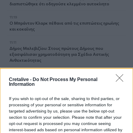
διαπιστώθηκε ότι οδηγούσε κλεμμένο αυτοκίνητο
11:19
Ο Μπράντον Κλαρκ πέθανε από τις επιπτώσεις ηρωίνης
και κοκαΐνης
11:11
Δήμος Μαλεβιζίου: Στους πρώτους Δήμους που
εξασφάλισαν χρηματοδότηση για Σχέδιο Αστικής
Ανθεκτικότητας
11:05
Cretalive -
Do Not Process My Personal
Ηράκλειο: Ιδιοκτήτες ακινήτων έχουν τάσεις φυγής από
Information
τη βραχυχρόνια μίσθωση
If you wish to opt-out of the sale, sharing to third parties, or
10:48
Χαρδαλιάς: Καμία ανεμογεννήτρια σε καμένες και
processing of your personal or sensitive information for
αναδασωτέες περιοχές της Αττικής
targeted advertising by us, please use the below opt-out
section to confirm your selection. Please note that after your
opt-out request is processed you may continue seeing
10:42
interest-based ads based on personal information utilized by
Ο «χάρτης» των πληρωμών από τον e-ΕΦΚΑ και τη ΔΥΠΑ