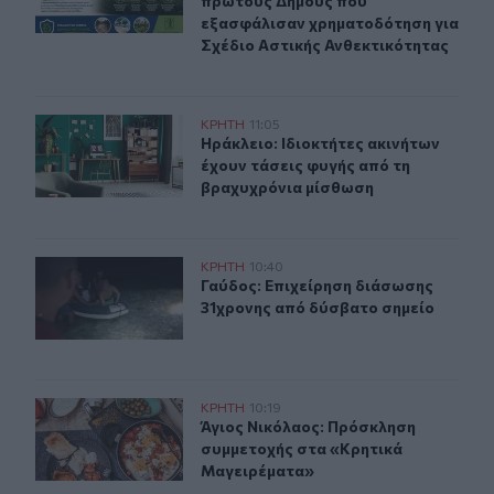
πρώτους Δήμους που
εξασφάλισαν χρηματοδότηση για
Σχέδιο Αστικής Ανθεκτικότητας
Ηράκλειο: Ιδιοκτήτες ακινήτων έχουν τάσεις φυγής απ
ΚΡΗΤΗ
11:05
Ηράκλειο: Ιδιοκτήτες ακινήτων έχο
Ηράκλειο: Ιδιοκτήτες ακινήτων
έχουν τάσεις φυγής από τη
βραχυχρόνια μίσθωση
Γαύδος: Επιχείρηση διάσωσης 31χρονης από δύσβατο σ
ΚΡΗΤΗ
10:40
Γαύδος: Επιχείρηση διάσωσης 31χρ
Γαύδος: Επιχείρηση διάσωσης
31χρονης από δύσβατο σημείο
Άγιος Νικόλαος: Πρόσκληση συμμετοχής στα «Κρητικά
ΚΡΗΤΗ
10:19
Άγιος Νικόλαος: Πρόσκληση συμμε
Άγιος Νικόλαος: Πρόσκληση
συμμετοχής στα «Κρητικά
Μαγειρέματα»