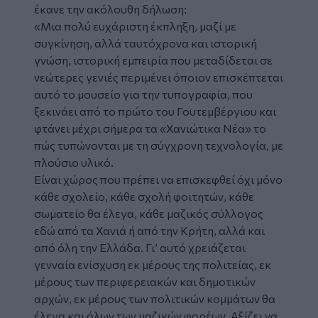
έκανε την ακόλουθη δήλωση:
«Μια πολύ ευχάριστη έκπληξη, μαζί με
συγκίνηση, αλλά ταυτόχρονα και ιστορική
γνώση, ιστορική εμπειρία που μεταδίδεται σε
νεώτερες γενιές περιμένει όποιον επισκέπτεται
αυτό το μουσείο για την τυπογραφία, που
ξεκινάει από το πρώτο του Γουτεμβέργιου και
φτάνει μέχρι σήμερα τα «Χανιώτικα Νέα» το
πώς τυπώνονται με τη σύγχρονη τεχνολογία, με
πλούσιο υλικό.
Είναι χώρος που πρέπει να επισκεφθεί όχι μόνο
κάθε σχολείο, κάθε σχολή φοιτητών, κάθε
σωματείο θα έλεγα, κάθε μαζικός σύλλογος
εδώ από τα Χανιά ή από την Κρήτη, αλλά και
από όλη την Ελλάδα. Γι’ αυτό χρειάζεται
γενναία ενίσχυση εκ μέρους της πολιτείας, εκ
μέρους των περιφερειακών και δημοτικών
αρχών, εκ μέρους των πολιτικών κομμάτων θα
έλεγα και όλων των μαζικών φορέων. Αξίζει να