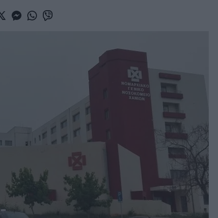
book
witter
Messenger
Whatsapp
Viber