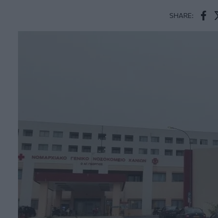
SHARE:
Face
T