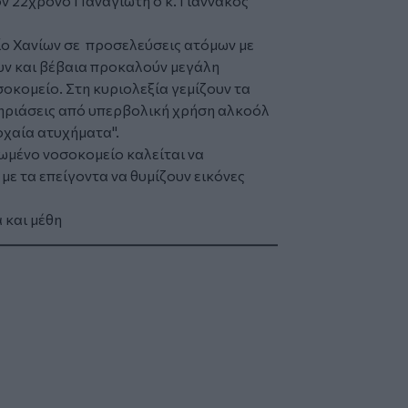
ν 22χρονο Παναγιώτη ο κ. Γιαννακος
ίο Χανίων σε προσελεύσεις ατόμων με
υν και βέβαια προκαλούν μεγάλη
κομείο. Στη κυριολεξία γεμίζουν τα
τηριάσεις από υπερβολική χρήση αλκοόλ
χαία ατυχήματα".
ωμένο νοσοκομείο καλείται να
με τα επείγοντα να θυμίζουν εικόνες
 και μέθη