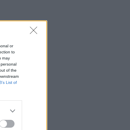
07:40
ΗΠΑ: Το προεδρικό ελικόπτερο
πλησίασε υπερβολικά αεροπλάνο της
γραμμής
07:33
sonal or
Τα πρωτοσέλιδα των εφημερίδων
ection to
ou may
07:26
 personal
Θλίψη στην εκπαιδευτική κοινότητα για
out of the
τον θάνατο του Θοδωρή
 downstream
Κατσωνόπουλου
B’s List of
07:20
Στην Ελλάδα σήμερα, από τη Βρετανία,
η 46χρονη που κατηγορείται για τον
εμπρησμό στη Marfin
07:12
Γουατεμάλα: Τέλος της εκρηκτικής