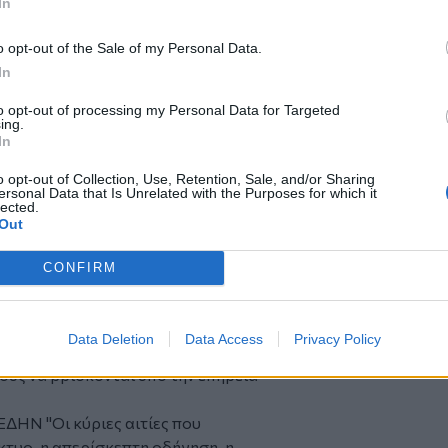
In
o opt-out of the Sale of my Personal Data.
In
to opt-out of processing my Personal Data for Targeted
ing.
In
o opt-out of Collection, Use, Retention, Sale, and/or Sharing
ersonal Data that Is Unrelated with the Purposes for which it
lected.
Out
υάριο του 2023 έως τον Δεκέμβριο του
CONFIRM
ηρίαση από υπερβολική κατανάλωση
ηκαν στα επείγοντα ή στη βραχεία
ισαγωγή.
Data Deletion
Data Access
Privacy Policy
ς τραυματισμούς από τροχαία
ούς να βρίσκονται υπό την επήρεια
ΔΗΝ "Οι κύριες αιτίες που
ίκτυο, η απερίσκεπτη οδήγηση, η