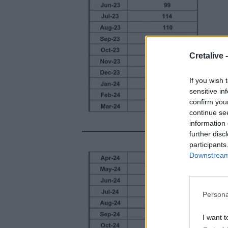
Cretalive 
If you wish 
sensitive in
confirm you
continue se
information 
further disc
participants
Downstream 
Persona
I want t