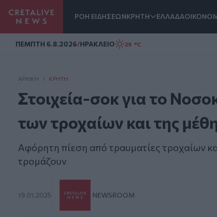
ΡΟΗ ΕΙΔΗΣΕΩΝ
ΚΡΗΤΗ
ΕΛΛΑΔΑ
ΟΙΚΟΝΟΜ
Homepage
ΠΕΜΠΤΗ 6.8.2026
/
ΗΡΑΚΛΕΙΟ
29 °C
ΑΡΧΙΚΗ
/
ΚΡΉΤΗ
Στοιχεία-σοκ για το Νοσο
των τροχαίων και της μέθ
Αφόρητη πίεση από τραυματίες τροχαίων και
τρομάζουν
19.01.2025
NEWSROOM