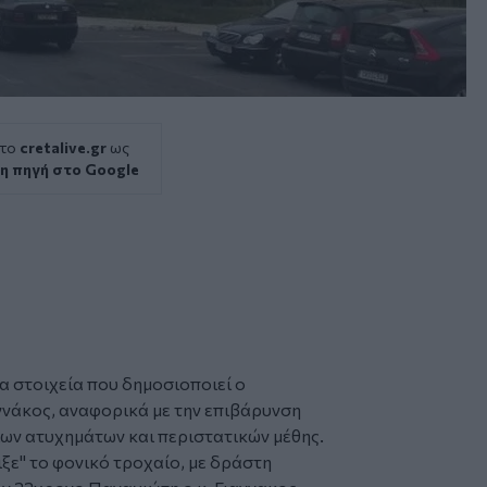
 το
cretalive.gr
ως
η πηγή στο Google
α στοιχεία που δημοσιοποιεί ο
άκος, αναφορικά με την επιβάρυνση
ίων
ατυχημάτων και περιστατικών
μέθης
.
ξε" το φονικό τροχαίο, με δράστη