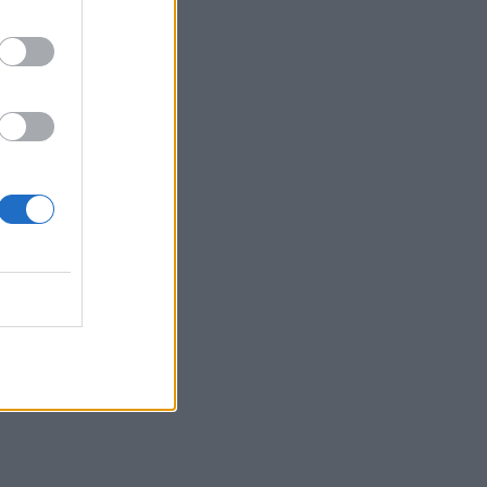
δραστηριότητας στο ηφαίστειο
Φουέγο
07:05
Εορτολόγιο: Ποιοι γιορτάζουν σήμερα 6
Αυγούστου
06:57
Νέα θωρηκτά των ΗΠΑ θα φέρουν το
όνομα του Ντόναλντ Τραμπ
06:45
Λασίθι: Καλή η εικόνα στην μεγάλη
φωτιά στο Καρύδι Σητείας - Μήνυμα
από το 112
05:37
Σαλάτα καπρέζε
04:14
Η Σελίνα Γκόμεζ τραγουδά στα