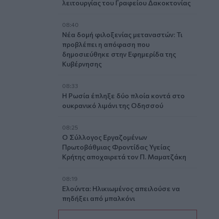
λειτουργίας του Γραφείου Δακοκτονίας
08:40
Νέα δομή φιλοξενίας μεταναστών: Τι
προβλέπει η απόφαση που
δημοσιεύθηκε στην Εφημερίδα της
Κυβέρνησης
08:33
Η Ρωσία έπληξε δύο πλοία κοντά στο
ουκρανικό λιμάνι της Οδησσού
08:25
Ο Σύλλογος Εργαζομένων
Πρωτοβάθμιας Φροντίδας Υγείας
Κρήτης αποχαιρετά τον Π. Μαματζάκη
08:19
Ελούντα: Ηλικιωμένος απειλούσε να
πηδήξει από μπαλκόνι