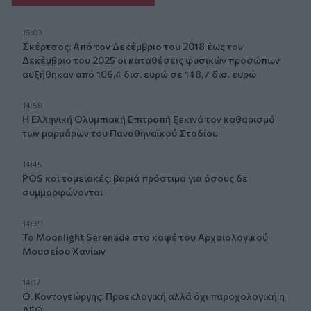
15:03
Σκέρτσος: Από τον Δεκέμβριο του 2018 έως τον
Δεκέμβριο του 2025 οι καταθέσεις φυσικών προσώπων
αυξήθηκαν από 106,4 δισ. ευρώ σε 148,7 δισ. ευρώ
14:58
Η Ελληνική Ολυμπιακή Επιτροπή ξεκινά τον καθαρισμό
των μαρμάρων του Παναθηναϊκού Σταδίου
14:45
POS και ταμειακές: βαριά πρόστιμα για όσους δε
συμμορφώνονται
14:39
To Moonlight Serenade στο καφέ του Αρχαιολογικού
Μουσείου Χανίων
14:17
Θ. Κοντογεώργης: Προεκλογική αλλά όχι παροχολογική η
ΔΕΘ