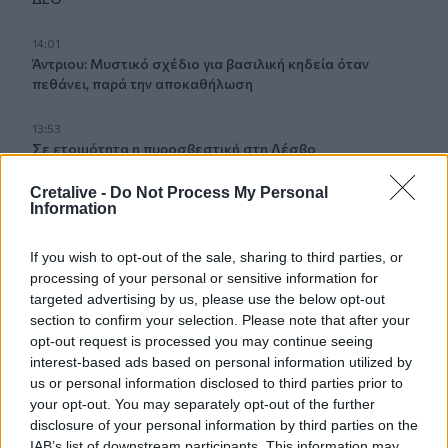
14:01
Άντριου: Μυστικό σχέδιο για βασιλική κηδεία όταν
πεθάνει, παρά την αποκαθήλωση
13:53
Σε ετοιμότητα η πυροσβεστική στη Λέσβο
Cretalive -
Do Not Process My Personal
13:45
Information
Κρήτη: Και την Δευτέρα (10/08) πολύ υψηλός ο κίνδυνος
πυρκαγιάς
If you wish to opt-out of the sale, sharing to third parties, or
processing of your personal or sensitive information for
13:38
Σκιάθος: Ανήλικος κατήγγειλε 17χρονο για βιασμό
targeted advertising by us, please use the below opt-out
section to confirm your selection. Please note that after your
opt-out request is processed you may continue seeing
13:25
interest-based ads based on personal information utilized by
«Kinda chic»: Ποιο είναι το νέο τρεντ της Gen Z που έχει
us or personal information disclosed to third parties prior to
κατακλύσει τα Social Media
your opt-out. You may separately opt-out of the further
disclosure of your personal information by third parties on the
13:17
IAB’s list of downstream participants. This information may