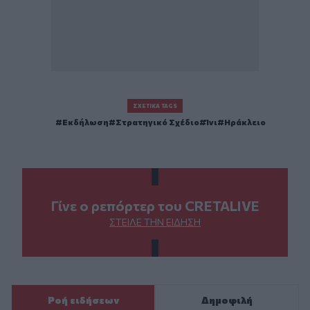
ΣΧΕΤΙΚΆ TAGS
Εκδήλωση
Στρατηγικό Σχέδιο
Ίνι
Ηράκλειο
Γίνε ο ρεπόρτερ του CRETALIVE
ΣΤΕΊΛΕ ΤΗΝ ΕΊΔΗΣΗ
Ροή ειδήσεων
Δημοφιλή