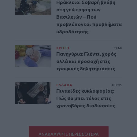
Ηράκλειο: Σοβαρή βλάβη
στη γεώτρηση των
Βασιλειών – Πού
προβλέπονται προβλήματα
υδροδότησης
ΚΡΗΤΗ
11:40
Πανηγύρια: Γλέντι, χορός
αλλά και προσοχή στις
τροφικές δηλητηριάσεις
ΕΛΛAΔΑ
08:05
Πινακίδες κυκλοφορίας:
Πώς θα μπει τέλος στις
χρονοβόρες διαδικασίες
ΑΝΑΚΑΛΥΨΤΕ ΠΕΡΙΣΣΟΤΕΡΑ