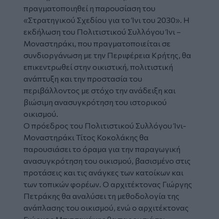
πραγματοποιηθεί η παρουσίαση του
«
Στρατηγικού Σχεδίου
για το
Ίνι
του 2030». Η
εκδήλωση του Πολιτιστικού Συλλόγου Ίνι –
Μοναστηράκι, που πραγματοποιείται σε
συνδιοργάνωση με την Περιφέρεια Κρήτης, θα
επικεντρωθεί στην οικιστική, πολιτιστική
ανάπτυξη και την προστασία του
περιβάλλοντος με στόχο την ανάδειξη και
βιώσιμη ανασυγκρότηση του ιστορικού
οικισμού.
Ο πρόεδρος του Πολιτιστικού Συλλόγου Ίνι-
Μοναστηράκι Τίτος Κοκολάκης θα
παρουσιάσει το όραμα για την παραγωγική
ανασυγκρότηση του οικισμού, βασισμένο στις
προτάσεις και τις ανάγκες των κατοίκων και
των τοπικών φορέων. Ο αρχιτέκτονας Γιώργης
Πετράκης θα αναλύσει τη μεθοδολογία της
ανάπλασης του οικισμού, ενώ ο αρχιτέκτονας