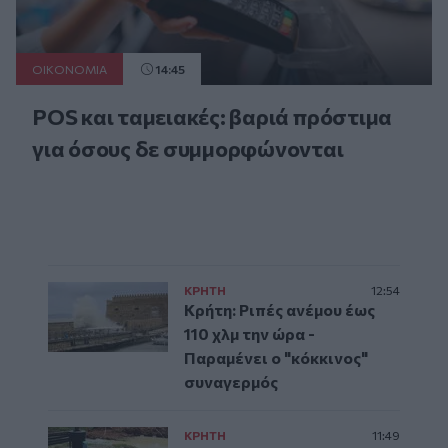
ΟΙΚΟΝΟΜΙΑ
14:45
POS και ταμειακές: βαριά πρόστιμα
για όσους δε συμμορφώνονται
ΚΡΗΤΗ
12:54
Κρήτη: Ριπές ανέμου έως
110 χλμ την ώρα -
Παραμένει ο "κόκκινος"
συναγερμός
ΚΡΗΤΗ
11:49