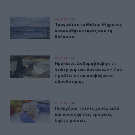
Τραγωδία στα Μάλια: 64χρονος ανασύρθηκε νεκρός απ
ΚΡΗΤΗ
11:59
Τραγωδία στα Μάλια: 64χρονος αν
Τραγωδία στα Μάλια: 64χρονος
ανασύρθηκε νεκρός από τη
θάλασσα
Ηράκλειο: Σοβαρή βλάβη στη γεώτρηση των Βασιλειών
ΚΡΗΤΗ
11:49
Ηράκλειο: Σοβαρή βλάβη στη γεώτ
Ηράκλειο: Σοβαρή βλάβη στη
γεώτρηση των Βασιλειών – Πού
προβλέπονται προβλήματα
υδροδότησης
Πανηγύρια: Γλέντι, χορός αλλά και προσοχή στις τροφι
ΚΡΗΤΗ
11:40
Πανηγύρια: Γλέντι, χορός αλλά και
Πανηγύρια: Γλέντι, χορός αλλά
και προσοχή στις τροφικές
δηλητηριάσεις