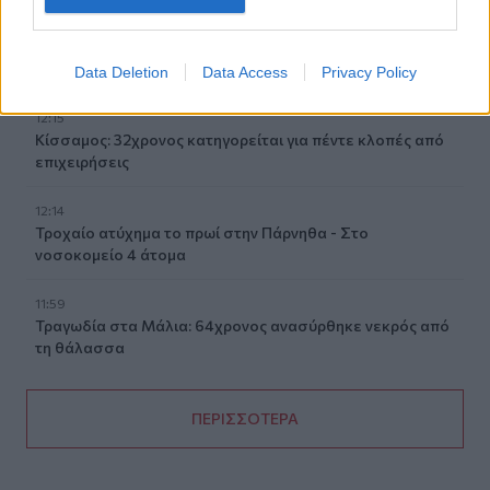
12:27
Μήλος: Ελικόπτερο… προσγειώθηκε στο Σαρακήνικο για
να κάνουν μπάνιο οι επιβάτες του - Δείτε βίντεο
Data Deletion
Data Access
Privacy Policy
12:15
Κίσσαμος: 32χρονος κατηγορείται για πέντε κλοπές από
επιχειρήσεις
12:14
Τροχαίο ατύχημα το πρωί στην Πάρνηθα - Στο
νοσοκομείο 4 άτομα
11:59
Τραγωδία στα Μάλια: 64χρονος ανασύρθηκε νεκρός από
τη θάλασσα
ΠΕΡΙΣΣΟΤΕΡΑ