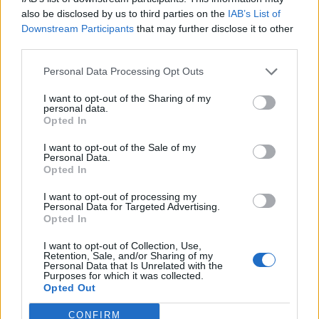
Λουτράκι: Νεκρός δίπλα σε κάδο σκουπιδιών
also be disclosed by us to third parties on the
IAB’s List of
εντοπίστηκε ηλικιωμένος
Downstream Participants
that may further disclose it to other
third parties.
13:08
«Χρυσές» διακοπές στην Ελλάδα: Το προφίλ των
Personal Data Processing Opt Outs
τουριστών και οι βίλες των 168.000€ την εβδομάδα
I want to opt-out of the Sharing of my
12:54
personal data.
Opted In
Ισπανία: Οι αρμόδιες αρχές έλεγξαν περίπου 200 αφίξεις
ταξιδιωτών από την Ιταλία
I want to opt-out of the Sale of my
Personal Data.
12:54
Opted In
Κρήτη: Ριπές ανέμου έως 110 χλμ την ώρα - Παραμένει ο
"κόκκινος" συναγερμός
I want to opt-out of processing my
Personal Data for Targeted Advertising.
Opted In
12:44
Άρτα: Απολογούνται ο διευθυντής και ο τεχνικός
I want to opt-out of Collection, Use,
Retention, Sale, and/or Sharing of my
ασφαλείας του ΔΕΔΔΗΕ
Personal Data that Is Unrelated with the
Purposes for which it was collected.
Opted Out
12:38
Τουρνάς: Σε επιφυλακή ο κρατικός μηχανισμός
CONFIRM