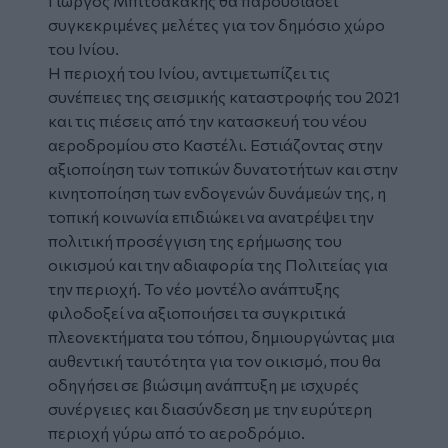
Γιώργος Μπιτσακάκης θα παρουσιάσει
συγκεκριμένες μελέτες για τον δημόσιο χώρο
του Ινίου.
Η περιοχή του Ινίου, αντιμετωπίζει τις
συνέπειες της σεισμικής καταστροφής του 2021
και τις πιέσεις από την κατασκευή του νέου
αεροδρομίου στο Καστέλι. Εστιάζοντας στην
αξιοποίηση των τοπικών δυνατοτήτων και στην
κινητοποίηση των ενδογενών δυνάμεών της, η
τοπική κοινωνία επιδιώκει να ανατρέψει την
πολιτική προσέγγιση της ερήμωσης του
οικισμού και την αδιαφορία της Πολιτείας για
την περιοχή. Το νέο μοντέλο ανάπτυξης
φιλοδοξεί να αξιοποιήσει τα συγκριτικά
πλεονεκτήματα του τόπου, δημιουργώντας μια
αυθεντική ταυτότητα για τον οικισμό, που θα
οδηγήσει σε βιώσιμη ανάπτυξη με ισχυρές
συνέργειες και διασύνδεση με την ευρύτερη
περιοχή γύρω από το αεροδρόμιο.