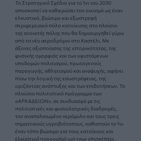
Το Στρατηγικό Σχέδιο για το Ίνι του 2030
αποσκοπεί να καθιερώσει τον οικισμό ως έναν
ελκυστικό, βιώσιμο και εξωστρεφή
περιφερειακό πόλο κατοίκισης στο πλαίσιο
της ανοικτής πόλης που θα δημιουργηθεί γύρω
από το νέο αεροδρόμιο στο Καστέλι. Με
άξονες αξιοποίησης της ιστορικότητας, της
φυσικής ομορφιάς και των υφιστάμενων
υποδομών πολιτισμού, πρωτογενούς
παραγωγής, αθλητισμού και αναψυχής, αφήνει
πίσω την λογική της εσωστρέφειας, της
οριζόντιας ανάπτυξης και των επιδοτήσεων. Το
πλούσιο πολιτιστικό πρόγραμμα των
«ΑΡΚΑΔΕΙΩΝ», σε συνδυασμό με τις
πολιτιστικές και φυσιολατρικές διαδρομές,
τον αναπαλαιωμένο νερόμυλο και τους τρεις
σημαντικούς υγροβιότοπους, καθιστούν το Ίνι
έναν τόπο βιώσιμο για τους κατοίκους και
ελκυστικό προορισμό για τους επισκέπτες.