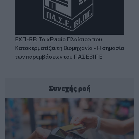
ΕΧΠ-ΒΕ: Το «Ενιαίο Πλαίσιο» που
Κατακερματίζει τη Βιομηχανία - Η σημασία
των παρεμβάσεων του ΠΑΣΕΒΙΠΕ
Συνεχής ροή