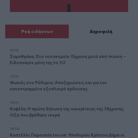
Ροή ειδήσεων
Δημοφιλή
19:16
Σαμοθράκη: Στο νοσοκομείο 15χρονη μετά από πτώση –
Ειδοποίησε μόνη της το 112
19:14
Φωτιές στο Ρέθυμνο: Αποζημιώσεις και για τον
κατεστραμμένο εξοπλισμό άρδευσης
19:01
Κυψέλη: Η πρώτη δήλωση της οικογένειας της 38χρονης
Λίζα που βρέθηκε νεκρή
18:59
Καστέλλι: Παρουσία του υπ. Υποδομών Χρίστου Δήμα οι