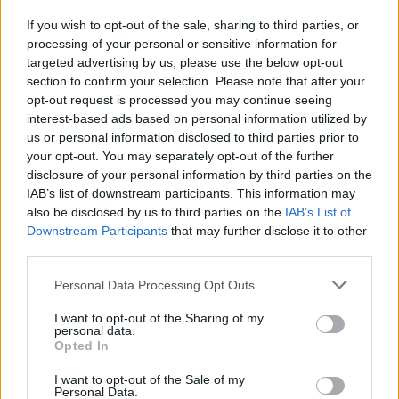
Αθήνα η φοιτήτρια που τραυματίστηκε σε τροχαίο στο
ΙΤΕ
If you wish to opt-out of the sale, sharing to third parties, or
processing of your personal or sensitive information for
targeted advertising by us, please use the below opt-out
18:19
Δύο συλλήψεις για την υπόθεση του 72χρονου που είχε
section to confirm your selection. Please note that after your
βρεθεί νεκρός σε αυτοκίνητο στα Άνω Λιόσια
opt-out request is processed you may continue seeing
interest-based ads based on personal information utilized by
us or personal information disclosed to third parties prior to
18:09
your opt-out. You may separately opt-out of the further
Ντύθηκε «Χάρος», ανέβηκε στην οροφή νοσοκομείου
και... σκόρπισε τον τρόμο
disclosure of your personal information by third parties on the
IAB’s list of downstream participants. This information may
also be disclosed by us to third parties on the
IAB’s List of
18:05
Downstream Participants
that may further disclose it to other
Γιώργος Σφακιανάκης: Η παρέμβαση για το
third parties.
μεταναστευτικό με φόντο τη Θέουτα
Personal Data Processing Opt Outs
18:04
Υπ. Παιδείας: Ανακοινώθηκαν 95 ειδικότητες και 860
I want to opt-out of the Sharing of my
τμήματα των ΣΑΕΚ – Πότε ξεκινούν οι αιτήσεις
personal data.
Opted In
17:56
I want to opt-out of the Sale of my
Ρέθυμνο: Κάλεσμα των οικοδόμων για μαζική συμμετοχή
Personal Data.