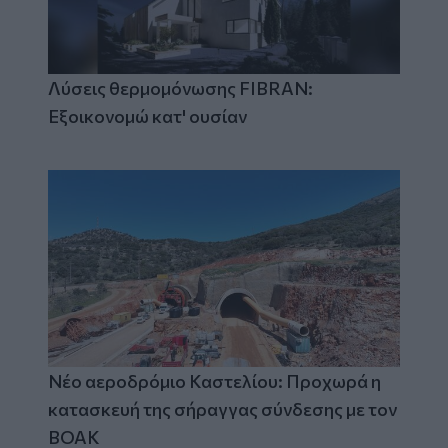
Λύσεις θερμομόνωσης FIBRAN:
Εξοικονομώ κατ' ουσίαν
Νέο αεροδρόμιο Καστελίου: Προχωρά η
κατασκευή της σήραγγας σύνδεσης με τον
ΒΟΑΚ