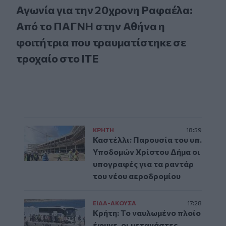
Αγωνία για την 20χρονη Ραφαέλα:
Από το ΠΑΓΝΗ στην Αθήνα η
φοιτήτρια που τραυματίστηκε σε
τροχαίο στο ΙΤΕ
ΚΡΗΤΗ
18:59
Καστέλλι: Παρουσία του υπ.
Υποδομών Χρίστου Δήμα οι
υπογραφές για τα ραντάρ
του νέου αεροδρομίου
ΕΙΔΑ-ΑΚΟΥΣΑ
17:28
Κρήτη: Το ναυλωμένο πλοίο
έφυγε, οι μετανάστες