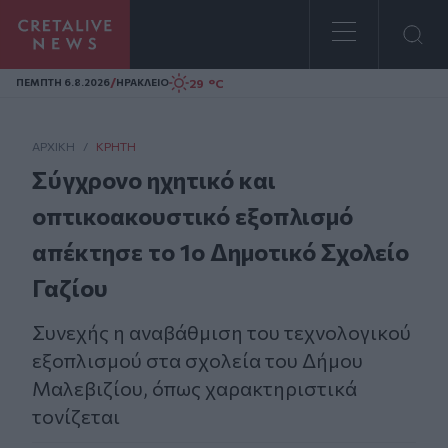
Homepage
/
29 °C
ΠΕΜΠΤΗ 6.8.2026
ΗΡΑΚΛΕΙΟ
ΑΡΧΙΚΗ
/
ΚΡΉΤΗ
Σύγχρονο ηχητικό και
οπτικοακουστικό εξοπλισμό
απέκτησε το 1ο Δημοτικό Σχολείο
Γαζίου
Συνεχής η αναβάθμιση του τεχνολογικού
εξοπλισμού στα σχολεία του Δήμου
Μαλεβιζίου, όπως χαρακτηριστικά
τονίζεται