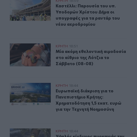
Καστέλλι: Παρουσία του υπ. Υποδομών Χρίστου Δήμα ο
ΚΡΗΤΗ
18:59
Καστέλλι: Παρουσία του υπ. Υποδο
Καστέλλι: Παρουσία του υπ.
Υποδομών Χρίστου Δήμα οι
υπογραφές για τα ραντάρ του
νέου αεροδρομίου
Μία ακόμη εθελοντική αιμοδοσία στο αίθριο της Λότζια
ΚΡΗΤΗ
18:51
Μία ακόμη εθελοντική αιμοδοσία στ
Μία ακόμη εθελοντική αιμοδοσία
στο αίθριο της Λότζια το
Σάββατο (08-08)
Ευρωπαϊκή διάκριση για το Πανεπιστήμιο Κρήτης: Χρημ
ΚΡΗΤΗ
18:44
Ευρωπαϊκή διάκριση για το Πανεπισ
Ευρωπαϊκή διάκριση για το
Πανεπιστήμιο Κρήτης:
Χρηματοδότηση 1,5 εκατ. ευρώ
για την Τεχνητή Νοημοσύνη
Υψηλός κίνδυνος πυρκαγιάς την Παρασκευή στην Κρήτη
ΚΡΗΤΗ
18:44
Υψηλός κίνδυνος πυρκαγιάς την Πα
Υψηλός κίνδυνος πυρκαγιάς την