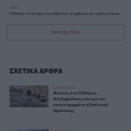
17:25
Πέθανε το άσπρο κουτάβι που συμβίωνε με αγέλη λύκων
ΠΕΡΙΣΣΟΤΕΡΑ
ΣΧΕΤΙΚA AΡΘΡΑ
Φωτιές στο Ρέθυμνο: Αποζημιώσεις και για τον κατεστ
ΚΡΗΤΗ
19:14
Φωτιές στο Ρέθυμνο: Αποζημιώσεις
Φωτιές στο Ρέθυμνο:
Αποζημιώσεις και για τον
κατεστραμμένο εξοπλισμό
άρδευσης