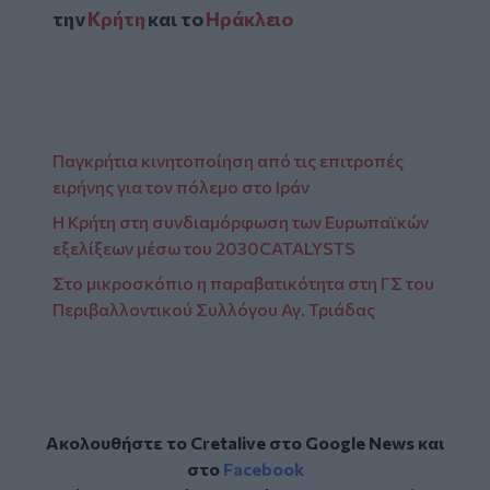
την
Κρήτη
και το
Ηράκλειο
Παγκρήτια κινητοποίηση από τις επιτροπές
ειρήνης για τον πόλεμο στο Ιράν
Η Κρήτη στη συνδιαμόρφωση των Ευρωπαϊκών
εξελίξεων μέσω του 2030CATALYSTS
Στο μικροσκόπιο η παραβατικότητα στη ΓΣ του
Περιβαλλοντικού Συλλόγου Αγ. Τριάδας
Ακολουθήστε το Cretalive στο
Google News
και
στο
Facebook