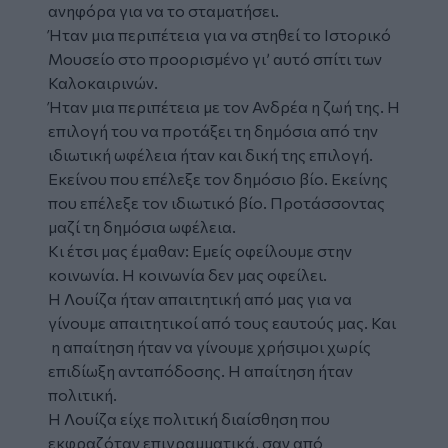
ανηφόρα για να το σταματήσει.
Ήταν μια περιπέτεια για να στηθεί το Ιστορικό
Μουσείο στο προορισμένο γι’ αυτό σπίτι των
Καλοκαιρινών.
Ήταν μια περιπέτεια με τον Ανδρέα η ζωή της. Η
επιλογή του να προτάξει τη δημόσια από την
ιδιωτική ωφέλεια ήταν και δική της επιλογή.
Εκείνου που επέλεξε τον δημόσιο βίο. Εκείνης
που επέλεξε τον ιδιωτικό βίο. Προτάσσοντας
μαζί τη δημόσια ωφέλεια.
Κι έτσι μας έμαθαν: Εμείς οφείλουμε στην
κοινωνία. Η κοινωνία δεν μας οφείλει.
Η Λουίζα ήταν απαιτητική από μας για να
γίνουμε απαιτητικοί από τους εαυτούς μας. Και
η απαίτηση ήταν να γίνουμε χρήσιμοι χωρίς
επιδίωξη ανταπόδοσης. Η απαίτηση ήταν
πολιτική.
Η Λουίζα είχε πολιτική διαίσθηση που
εκφραζόταν επιγραμματικά, σαν από