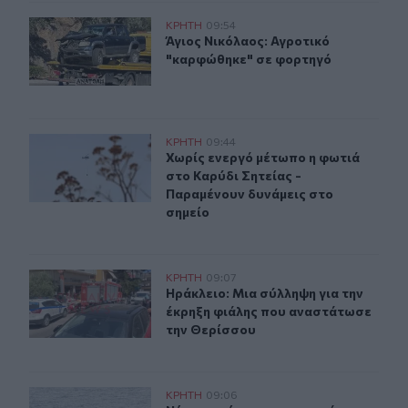
Άγιος Νικόλαος: Αγροτικό "καρφώθηκε" σε φορτηγό
ΚΡΗΤΗ
09:54
Άγιος Νικόλαος: Αγροτικό "καρφώθ
Άγιος Νικόλαος: Αγροτικό
"καρφώθηκε" σε φορτηγό
Χωρίς ενεργό μέτωπο η φωτιά στο Καρύδι Σητείας - Πα
ΚΡΗΤΗ
09:44
Χωρίς ενεργό μέτωπο η φωτιά στο Κ
Χωρίς ενεργό μέτωπο η φωτιά
στο Καρύδι Σητείας -
Παραμένουν δυνάμεις στο
σημείο
Ηράκλειο: Μια σύλληψη για την έκρηξη φιάλης που αν
ΚΡΗΤΗ
09:07
Ηράκλειο: Μια σύλληψη για την έκ
Ηράκλειο: Μια σύλληψη για την
έκρηξη φιάλης που αναστάτωσε
την Θερίσσου
Νέα επιχείρηση για μετανάστες ανοιχτά της Ιεράπετρας
ΚΡΗΤΗ
09:06