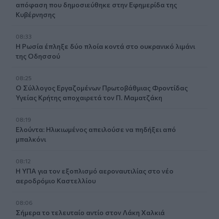
απόφαση που δημοσιεύθηκε στην Εφημερίδα της
Κυβέρνησης
08:33
Η Ρωσία έπληξε δύο πλοία κοντά στο ουκρανικό λιμάνι
της Οδησσού
08:25
Ο Σύλλογος Εργαζομένων Πρωτοβάθμιας Φροντίδας
Υγείας Κρήτης αποχαιρετά τον Π. Μαματζάκη
08:19
Ελούντα: Ηλικιωμένος απειλούσε να πηδήξει από
μπαλκόνι
08:12
Η ΥΠΑ για τον εξοπλισμό αεροναυτιλίας στο νέο
αεροδρόμιο Καστελλίου
08:06
Σήμερα το τελευταίο αντίο στον Λάκη Χαλκιά