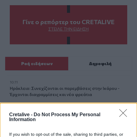
Γίνε ο ρεπόρτερ του CRETALIVE
ΣΤΕΊΛΕ ΤΗΝ ΕΊΔΗΣΗ
Ροή ειδήσεων
Δημοφιλή
10:11
Ηράκλειο: Συνεχίζονται οι παρεμβάσεις στην Ικάρου -
Έρχονται διαγραμμίσεις και νέα φρεάτια
09:54
Άγιος Νικόλαος: Αγροτικό "καρφώθηκε" σε φορτηγό
Cretalive -
Do Not Process My Personal
Information
09:50
Ιράν: Η συμφωνία με το Ομάν δεν σημαίνει πλήρες
If you wish to opt-out of the sale, sharing to third parties, or