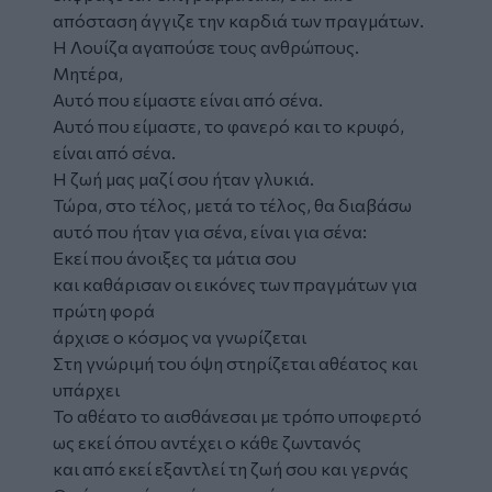
απόσταση άγγιζε την καρδιά των πραγμάτων.
Η Λουίζα αγαπούσε τους ανθρώπους.
Μητέρα,
Αυτό που είμαστε είναι από σένα.
Αυτό που είμαστε, το φανερό και το κρυφό,
είναι από σένα.
Η ζωή μας μαζί σου ήταν γλυκιά.
Τώρα, στο τέλος, μετά το τέλος, θα διαβάσω
αυτό που ήταν για σένα, είναι για σένα:
Εκεί που άνοιξες τα μάτια σου
και καθάρισαν οι εικόνες των πραγμάτων για
πρώτη φορά
άρχισε ο κόσμος να γνωρίζεται
Στη γνώριμή του όψη στηρίζεται αθέατος και
υπάρχει
Το αθέατο το αισθάνεσαι με τρόπο υποφερτό
ως εκεί όπου αντέχει ο κάθε ζωντανός
και από εκεί εξαντλεί τη ζωή σου και γερνάς