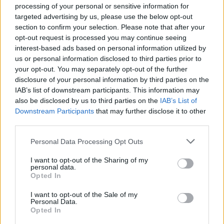
άνοιγμα των Στενών του Ορμούζ
processing of your personal or sensitive information for
targeted advertising by us, please use the below opt-out
section to confirm your selection. Please note that after your
09:44
Χωρίς ενεργό μέτωπο η φωτιά στο Καρύδι Σητείας -
opt-out request is processed you may continue seeing
Παραμένουν δυνάμεις στο σημείο
interest-based ads based on personal information utilized by
us or personal information disclosed to third parties prior to
your opt-out. You may separately opt-out of the further
09:31
disclosure of your personal information by third parties on the
Θεσσαλονίκη: Η παρατεταμένη ανομβρία απειλεί τη
λιμνοθάλασσα Καλοχωρίου
IAB’s list of downstream participants. This information may
also be disclosed by us to third parties on the
IAB’s List of
Downstream Participants
that may further disclose it to other
09:22
third parties.
Ιός Δυτικού Νείλου: Στα 65 τα κρούσματα στην Ελλάδα
Personal Data Processing Opt Outs
09:12
Ρωσία: Διαψεύδει εμπλοκή σε στρατολόγηση
I want to opt-out of the Sharing of my
Κολομβιανών μισθοφόρων
personal data.
Opted In
09:07
I want to opt-out of the Sale of my
Ηράκλειο: Μια σύλληψη για την έκρηξη φιάλης που
Personal Data.
αναστάτωσε την Θερίσσου
Opted In