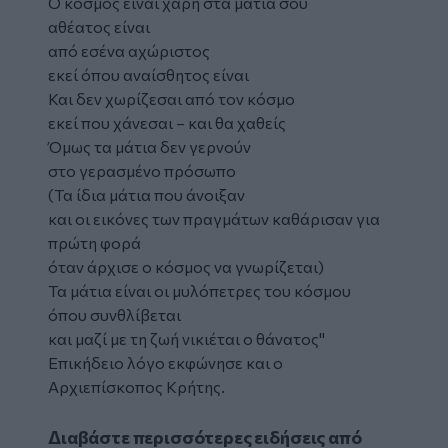
Ο κόσμος είναι χάρη στα μάτια σου
αθέατος είναι
από εσένα αχώριστος
εκεί όπου αναίσθητος είναι
Και δεν χωρίζεσαι από τον κόσμο
εκεί που χάνεσαι – και θα χαθείς
Όμως τα μάτια δεν γερνούν
στο γερασμένο πρόσωπο
(Τα ίδια μάτια που άνοιξαν
και οι εικόνες των πραγμάτων καθάρισαν για
πρώτη φορά
όταν άρχισε ο κόσμος να γνωρίζεται)
Τα μάτια είναι οι μυλόπετρες του κόσμου
όπου συνθλίβεται
και μαζί με τη ζωή νικιέται ο θάνατος"
Επικήδειο λόγο εκφώνησε και ο
Αρχιεπίσκοπος Κρήτης.
Διαβάστε περισσότερες ειδήσεις από