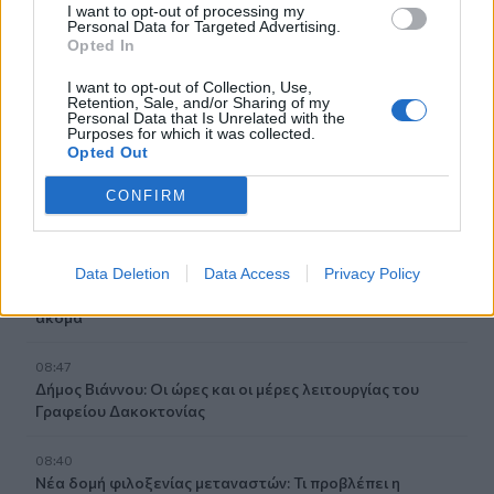
I want to opt-out of processing my
09:06
Personal Data for Targeted Advertising.
Νέα επιχείρηση για μετανάστες ανοιχτά της Ιεράπετρας
Opted In
09:03
I want to opt-out of Collection, Use,
Retention, Sale, and/or Sharing of my
Caravel: Η νέα πολυτέλεια βρίσκεται στις εμπειρίες που
Personal Data that Is Unrelated with the
αξίζουν
Purposes for which it was collected.
Opted Out
09:00
CONFIRM
"Επένδυση" - παγίδα: 55χρονος στην Κρήτη έχασε
100.000€ από επιτήδειους
08:54
Data Deletion
Data Access
Privacy Policy
35 χρόνια ίντερνετ: Το πρώτο website το οποίο υπάρχει
ακόμα
08:47
Δήμος Βιάννου: Οι ώρες και οι μέρες λειτουργίας του
Γραφείου Δακοκτονίας
08:40
Νέα δομή φιλοξενίας μεταναστών: Τι προβλέπει η