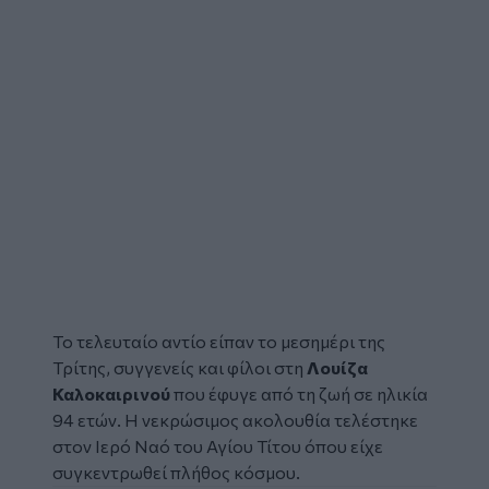
Το τελευταίο αντίο είπαν το μεσημέρι της
Τρίτης, συγγενείς και φίλοι στη
Λουίζα
Καλοκαιρινού
που έφυγε από τη ζωή σε ηλικία
94 ετών. Η νεκρώσιμος ακολουθία τελέστηκε
στον Ιερό Ναό του Αγίου Τίτου όπου είχε
συγκεντρωθεί πλήθος κόσμου.