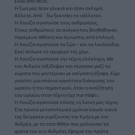
είναι από σένα.
Η ζωή μας ήταν γλυκιά και ήταν σκληρή.
Άλλοτε. Από ΄δω ξεκινάει το «άλλοτε».
Η Λουίζα αγαπούσε τους ανθρώπους.
Στους ανθρώπους σε ανάγκη που βοηθήθηκαν
παρέμεινε αθέατη και άγνωστη, από επιλογή.
Η Λουίζα αγαπούσε τα ζώα – και τα λουλούδια.
Εκεί άπλωνε το τρυφερό της χέρι.
Η Λουίζα αγαπούσε την τέχνη ολόκληρη. Με
τον Ανδρέα ταξίδεψαν και πέρασαν μαζί τα
κύματα του μοντέρνου με ασίγαστη έξαψη. Είχε
γούστο: μια σπάνια ικανότητα διάκρισης του
ωραίου ή του σημαντικού, όταν η αναζήτηση
του ωραίου στην τέχνη είχε πια πάψει.
Η Λουίζα αγαπούσε επίσης τη λαϊκή μας τέχνη.
Στα πρώτα μεταπολεμικά χρόνια έσωσε ικανά
της δείγματα γυρίζοντας την Κρήτη με τον
Ανδρέα, με το τσιπ Willys που χαλούσαν τα
φρένα του κι ο Ανδρέας έψαχνε την πρώτη