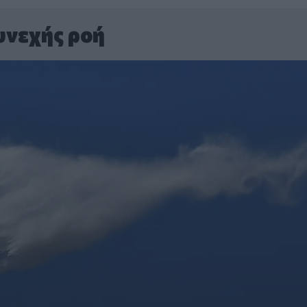
υνεχής ροή