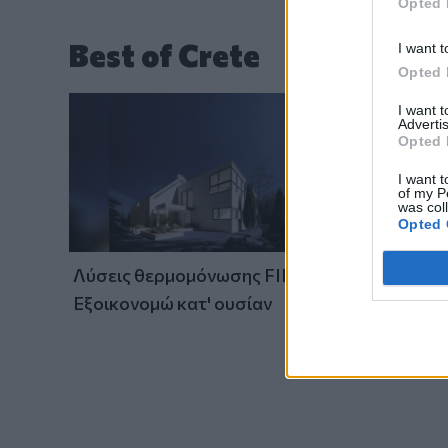
Opted 
Best of Crete
I want t
Opted 
I want 
Advertis
Opted 
I want t
of my P
was col
Opted 
Νέο αερ
Λύσεις θερμομόνωσης FIBRAN:
Προχωρά
Εξοικονομώ κατ' ουσίαν
σήραγγα
ΒΟΑΚ