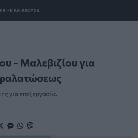
ΙΑ
ΕΙΔΑ-ΑΚΟΥΣΑ
υ - Μαλεβιζίου για
αφαλατώσεως
ης για επεξεργασία.
book
witter
Messenger
Whatsapp
Viber