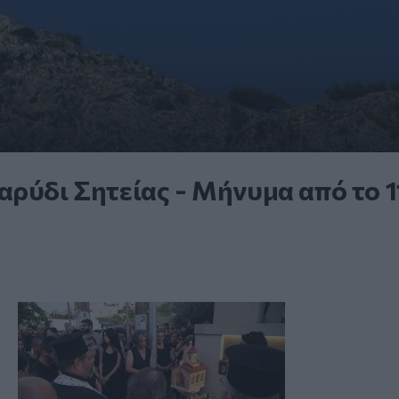
αρύδι Σητείας - Μήνυμα από το 1