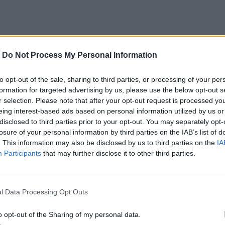
ο του Θοδωρή Κατσωνόπουλου
Λασίθι: Μεγάλη φωτιά στο Καρύδι Σητείας - Μήνυμα από
ΚΡΗΤΗ
06:45
-
Do Not Process My Personal Information
τητα για τον θάνατο του Θοδωρή Κατσωνόπουλου
Λασίθι: Μεγάλη φωτιά στο Καρύδι Σ
Λασίθι: Μεγάλη φωτιά στο
Καρύδι Σητείας - Μήνυμα από το
112
to opt-out of the sale, sharing to third parties, or processing of your per
formation for targeted advertising by us, please use the below opt-out s
r selection. Please note that after your opt-out request is processed y
να μην επηρεάσει τη λειτουργία του νοσοκομείου
Καιρός: Ζέστη και την Πέμπτη στην Κρήτη, έως και 36 β
ΚΡΗΤΗ
22:02
eing interest-based ads based on personal information utilized by us or
 Ο κυκλικός κόμβος να μην επηρεάσει τη λειτουργία του νο
Καιρός: Ζέστη και την Πέμπτη στην 
Καιρός: Ζέστη και την Πέμπτη
disclosed to third parties prior to your opt-out. You may separately opt-
στην Κρήτη, έως και 36 βαθμούς η
losure of your personal information by third parties on the IAB’s list of
θερμοκρασία!
. This information may also be disclosed by us to third parties on the
IA
Participants
that may further disclose it to other third parties.
l Data Processing Opt Outs
o opt-out of the Sharing of my personal data.