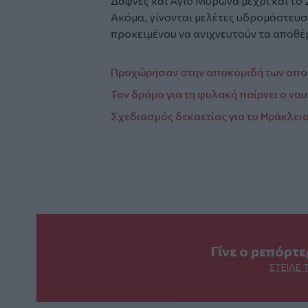
Δαφνές και Άγιο Μύρωνα μέχρι και το 
Ακόμα, γίνονται μελέτες υδρομάστευ
προκειμένου να ανιχνευτούν τα αποθέ
Προχώρησαν στην αποκομιδή των απο
Τον δρόμο για τη φυλακή παίρνει ο ναυ
Σχεδιασμός δεκαετίας για το Ηράκλειο 
Γίνε ο ρεπόρτ
ΣΤΕΊΛΕ 