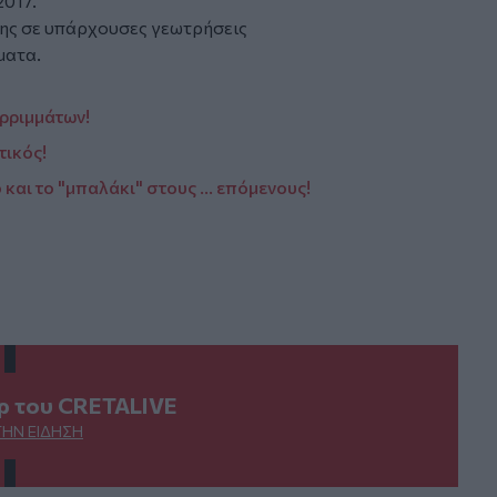
2017.
σης σε υπάρχουσες γεωτρήσεις
ματα.
ρριμμάτων!
τικός!
και το "μπαλάκι" στους ... επόμενους!
ερ του CRETALIVE
ΤΗΝ ΕΊΔΗΣΗ