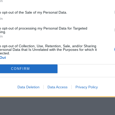
In
o opt-out of the Sale of my Personal Data.
In
to opt-out of processing my Personal Data for Targeted
ing.
In
o opt-out of Collection, Use, Retention, Sale, and/or Sharing
ersonal Data that Is Unrelated with the Purposes for which it
lected.
Out
οδρόμιο Καστελίου:
Σπουδές στην Κύπρο στ
CONFIRM
 η κατασκευή της
Ευρωπαϊκό Πανεπιστήμι
ς σύνδεσης με τον
Κύπρου- Συνεχίζονται οι
Data Deletion
Data Access
Privacy Policy
αιτήσεις για τον Οκτώβρ