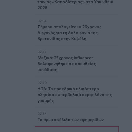
ταινίας «Καποδίστριας» στα Υακίνθεια
2026
07:54
Σήμερα απολογείται ο 26χρονος
Αφγανός για τη δολοφονία της
Βρετανίδας στην Κυψέλη
07:47
Μεξικό: 25χρονος influencer
δολοφονήθηκε σε απευθείας
μετάδοση
07:40
ΗΠΑ: Το προεδρικό ελικόπτερο
πλησίασε υπερβολικά αεροπλάνο της
γραμμής
07:33
Τα πρωτοσέλιδα των εφημερίδων