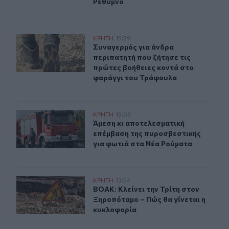
Ρέθυμνο
Συναγερμός για άνδρα περιπατητή που ζήτησε τις πρώτ
ΚΡΗΤΗ
15:29
Συναγερμός για άνδρα περιπατητή 
Συναγερμός για άνδρα
περιπατητή που ζήτησε τις
πρώτες βοήθειες κοντά στο
φαράγγι του Τράφουλα
Άμεση κι αποτελεσματική επέμβαση της πυροσβεστικής
ΚΡΗΤΗ
15:03
Άμεση κι αποτελεσματική επέμβαση
Άμεση κι αποτελεσματική
επέμβαση της πυροσβεστικής
για φωτιά στα Νέα Ρούματα
ΒΟΑΚ: Κλείνει την Τρίτη στον Ξηροπόταμο – Πώς θα γίν
ΚΡΗΤΗ
13:54
ΒΟΑΚ: Κλείνει την Τρίτη στον Ξηρο
ΒΟΑΚ: Κλείνει την Τρίτη στον
Ξηροπόταμο – Πώς θα γίνεται η
κυκλοφορία