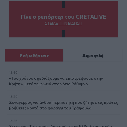
Γίνε ο ρεπόρτερ του CRETALIVE
ΣΤΕΊΛΕ ΤΗΝ ΕΊΔΗΣΗ
Ροή ειδήσεων
Δημοφιλή
15:40
«Του χρόνου σχεδιάζουμε να επιστρέψουμε στην
Κρήτη», μετά τη φωτιά στο νότιο Ρέθυμνο
15:29
Συναγερμός για άνδρα περιπατητή που ζήτησε τις πρώτες
βοήθειες κοντά στο φαράγγι του Τράφουλα
15:26
Στέφανος Τσιτσιπάς: Διακοπές στην Ελβετία με τη νέα