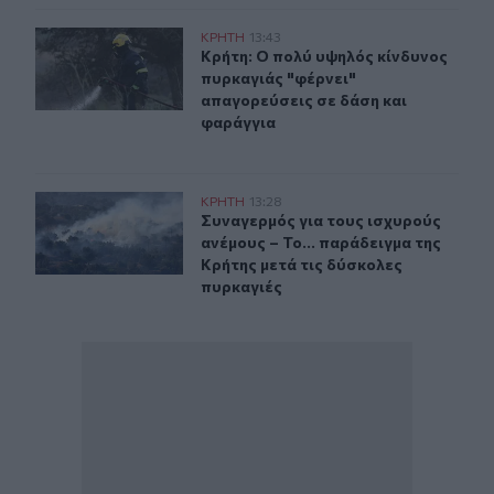
Κρήτη: Ο πολύ υψηλός κίνδυνος πυρκαγιάς "φέρνει" απ
ΚΡΗΤΗ
13:43
Κρήτη: Ο πολύ υψηλός κίνδυνος πυρ
Κρήτη: Ο πολύ υψηλός κίνδυνος
πυρκαγιάς "φέρνει"
απαγορεύσεις σε δάση και
φαράγγια
Συναγερμός για τους ισχυρούς ανέμους – Το... παράδειγ
ΚΡΗΤΗ
13:28
Συναγερμός για τους ισχυρούς ανέμ
Συναγερμός για τους ισχυρούς
ανέμους – Το... παράδειγμα της
Κρήτης μετά τις δύσκολες
πυρκαγιές