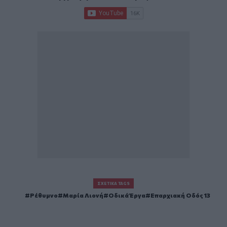
ΣΧΕΤΙΚΆ TAGS
Ρέθυμνο
Μαρία Λιονή
Οδικά Έργα
Επαρχιακή Οδός 13