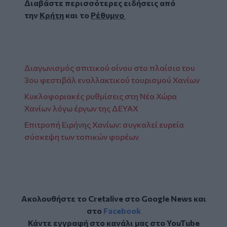
Διαβάστε περισσότερες ειδήσεις από
την
Κρήτη
και το
Ρέθυμνο
Διαγωνισμός σπιτικού οίνου στο πλαίσιο του
3ου φεστιβάλ εναλλακτικού τουρισμού Χανίων
Κυκλοφοριακές ρυθμίσεις στη Νέα Χώρα
Χανίων λόγω έργων της ΔΕΥΑΧ
Επιτροπή Ειρήνης Χανίων: συγκαλεί ευρεία
σύσκεψη των τοπικών φορέων
Ακολουθήστε το Cretalive στο
Google News
και
στο
Facebook
Κάντε εγγραφή στο κανάλι μας στο
YouTube