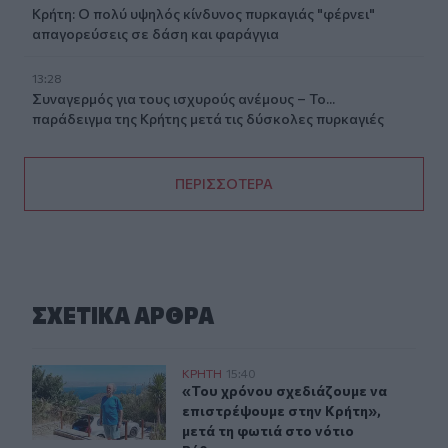
Κρήτη: Ο πολύ υψηλός κίνδυνος πυρκαγιάς "φέρνει"
απαγορεύσεις σε δάση και φαράγγια
13:28
Συναγερμός για τους ισχυρούς ανέμους – Το...
παράδειγμα της Κρήτης μετά τις δύσκολες πυρκαγιές
ΠΕΡΙΣΣΟΤΕΡΑ
ΣΧΕΤΙΚA AΡΘΡΑ
«Του χρόνου σχεδιάζουμε να επιστρέψουμε στην Κρήτη»
ΚΡΗΤΗ
15:40
«Του χρόνου σχεδιάζουμε να επιστρ
«Του χρόνου σχεδιάζουμε να
επιστρέψουμε στην Κρήτη»,
μετά τη φωτιά στο νότιο