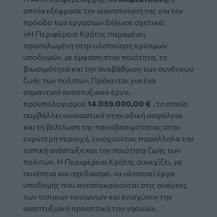
οποία εξέφρασε την ικανοποίησή της για την
πρόοδο των εργασιών δήλωσε σχετικά:
«Η Περιφέρεια Κρήτης παραμένει
προσηλωμένη στην υλοποίηση κρίσιμων
υποδομών, με έμφαση στην ποιότητα, τη
βιωσιμότητα και την αναβάθμιση των συνθηκών
ζωής των πολιτών. Πρόκειται για ένα
σημαντικό αναπτυξιακό έργο,
προϋπολογισμού
14.039.000,00 €
, το οποίο
συμβάλλει ουσιαστικά στην οδική ασφάλεια
και τη βελτίωση της προσβασιμότητας στην
ευρύτερη περιοχή, ενισχύοντας παράλληλα την
τοπική ανάπτυξη και την ποιότητα ζωής των
πολιτών. Η Περιφέρεια Κρήτης συνεχίζει, με
συνέπεια και σχεδιασμό, να υλοποιεί έργα
υποδομής που ανταποκρίνονται στις ανάγκες
των τοπικών κοινωνιών και ενισχύουν την
αναπτυξιακή προοπτική του νησιού».