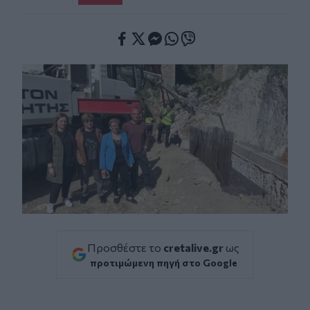
Facebook
Twitter
Messenger
Whatsapp
Viber
Προσθέστε το
cretalive.gr
ως
προτιμώμενη πηγή στο Google