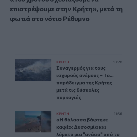
επιστρέψουμε στην Κρήτη», μετά τη
φωτιά στο νότιο Ρέθυμνο
ΚΡΗΤΗ
13:28
Συναγερμός για τους
ισχυρούς ανέμους – Το...
παράδειγμα της Κρήτης
μετά τις δύσκολες
πυρκαγιές
ΚΡΗΤΗ
11:56
«Η θάλασσα βάφτηκε
καφέ»: Δυσοσμία και
λύματα μια "ανάσα" από το