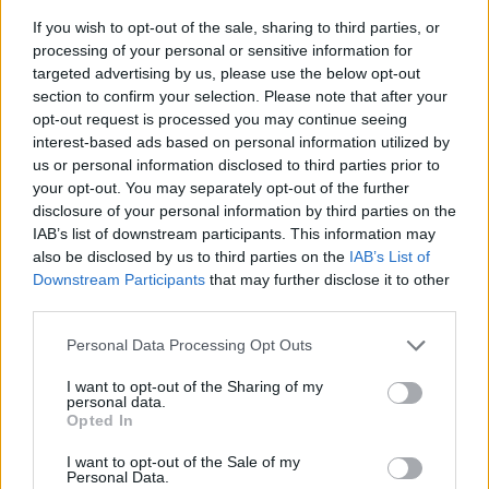
If you wish to opt-out of the sale, sharing to third parties, or
14:42
processing of your personal or sensitive information for
Αλέξης Τσίπρας: Στις 2 Σεπτεμβρίου η παρουσίαση του
targeted advertising by us, please use the below opt-out
οικονομικού προγράμματος της ΕΛ.Α.Σ.
section to confirm your selection. Please note that after your
opt-out request is processed you may continue seeing
14:37
interest-based ads based on personal information utilized by
ΟΦΗ: Η τρίτη φανέλα για τη νέα σεζόν - «Το πορτοκαλί
us or personal information disclosed to third parties prior to
που κουβαλά την ιστορία μας»
your opt-out. You may separately opt-out of the further
disclosure of your personal information by third parties on the
14:34
IAB’s list of downstream participants. This information may
Χαμός με τον Μπρούκλιν Μπέκαμ που έβρασε ζυμαρικά
also be disclosed by us to third parties on the
IAB’s List of
με θαλασσινό νερό (video)
Downstream Participants
that may further disclose it to other
third parties.
14:26
Καλοκαίρι και αλλεργίες: Πότε απαιτείται προσοχή και
Personal Data Processing Opt Outs
ποια συμπτώματα δεν πρέπει να αγνοούμε
I want to opt-out of the Sharing of my
personal data.
14:23
Opted In
ΟΦΗ: Φουλάρει για sold out στο Σούπερ Καπ με την ΑΕΚ!
I want to opt-out of the Sale of my
Personal Data.
14:12