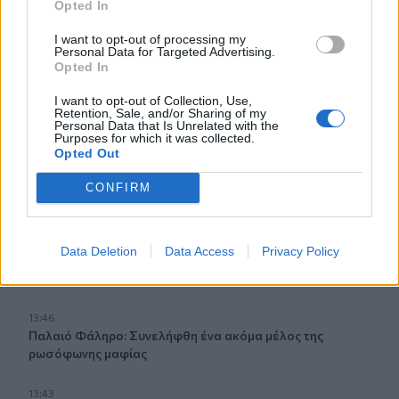
Opted In
Φρουροί της Επανάστασης: Το άνοιγμα των Στενών του
Ορμούζ δεν σχετίζεται με τις διαπραγματεύσεις
I want to opt-out of processing my
Τεχεράνης - Ομάν
Personal Data for Targeted Advertising.
Opted In
14:04
I want to opt-out of Collection, Use,
Χαλκιδική: Στο «Παπαγεωργίου» οδηγός μοτοσικλέτας
Retention, Sale, and/or Sharing of my
Personal Data that Is Unrelated with the
που τραυματίστηκε σε τροχαίο
Purposes for which it was collected.
Opted Out
13:54
ΒΟΑΚ: Κλείνει την Τρίτη στον Ξηροπόταμο – Πώς θα
CONFIRM
γίνεται η κυκλοφορία
13:52
Data Deletion
Data Access
Privacy Policy
Γιατί να βάλετε φύλλα δάφνης στο πλυντήριο: Το μυστικό
που κερδίζει όλο και περισσότερους θαυμαστές
13:46
Παλαιό Φάληρο: Συνελήφθη ένα ακόμα μέλος της
ρωσόφωνης μαφίας
13:43