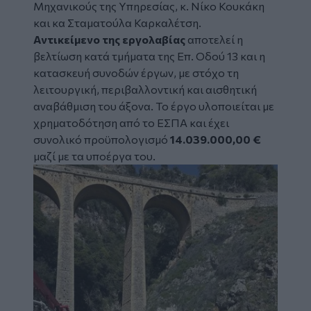
Μηχανικούς της Υπηρεσίας, κ. Νίκο Κουκάκη
και κα Σταματούλα Καρκαλέτση.
Αντικείμενο της εργολαβίας
αποτελεί η
βελτίωση κατά τμήματα της Επ. Οδού 13 και η
κατασκευή συνοδών έργων, με στόχο τη
λειτουργική, περιβαλλοντική και αισθητική
αναβάθμιση του άξονα. Το έργο υλοποιείται με
χρηματοδότηση από το ΕΣΠΑ και έχει
συνολικό προϋπολογισμό
14.039.000,00 €
μαζί με τα υποέργα του.
Image