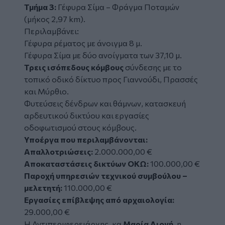
Τμήμα 3:
Γέφυρα Σίμα – Φράγμα Ποταμών
(μήκος 2,97 km).
Περιλαμβάνει:
Γέφυρα ρέματος με άνοιγμα 8 μ.
Γέφυρα Σίμα με δύο ανοίγματα των 37,10 μ.
Τρεις ισόπεδους κόμβους
σύνδεσης με το
τοπικό οδικό δίκτυο προς Γιαννούδι, Πρασσές
και Μύρθιο.
Φυτεύσεις δένδρων και θάμνων, κατασκευή
αρδευτικού δικτύου και εργασίες
οδοφωτισμού στους κόμβους.
Υποέργα που περιλαμβάνονται:
Απαλλοτριώσεις:
2.000.000,00 €
Αποκαταστάσεις δικτύων ΟΚΩ:
100.000,00 €
Παροχή υπηρεσιών τεχνικού συμβούλου –
μελετητή:
110.000,00 €
Εργασίες επίβλεψης από αρχαιολογία:
29.000,00 €
Η Αντιπεριφερειάρχης, κα
Μαρία Λιονή
, η