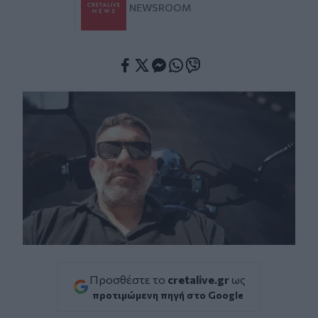
NEWSROOM
Facebook
Twitter
Messenger
Whatsapp
Viber
Προσθέστε το
cretalive.gr
ως
προτιμώμενη πηγή στο Google