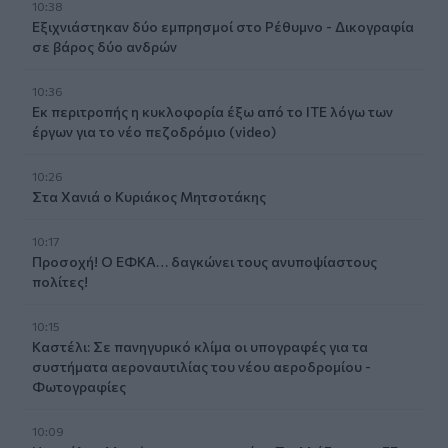
10:38
Εξιχνιάστηκαν δύο εμπρησμοί στο Ρέθυμνο - Δικογραφία
σε βάρος δύο ανδρών
10:36
Εκ περιτροπής η κυκλοφορία έξω από το ΙΤΕ λόγω των
έργων για το νέο πεζοδρόμιο (video)
10:26
Στα Χανιά ο Κυριάκος Μητσοτάκης
10:17
Προσοχή! Ο ΕΦΚΑ… δαγκώνει τους ανυποψίαστους
πολίτες!
10:15
Καστέλι: Σε πανηγυρικό κλίμα οι υπογραφές για τα
συστήματα αεροναυτιλίας του νέου αεροδρομίου -
Φωτογραφίες
10:09