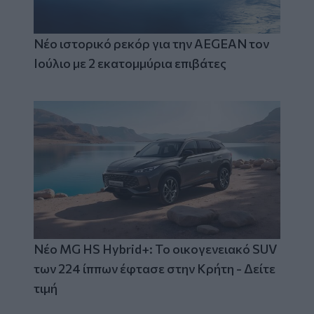
Νέο ιστορικό ρεκόρ για την AEGEAN τον
Ιούλιο με 2 εκατομμύρια επιβάτες
Νέο MG HS Hybrid+: Το οικογενειακό SUV
των 224 ίππων έφτασε στην Κρήτη - Δείτε
τιμή