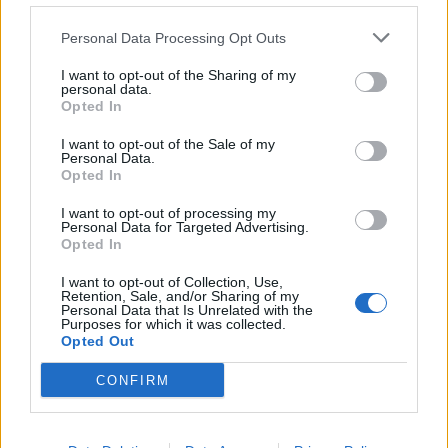
09:00
Personal Data Processing Opt Outs
ΗΠΑ: Ένας νεκρός από τις πυρκαγιές στην Καλιφόρνια
I want to opt-out of the Sharing of my
09:00
personal data.
Opted In
Η νέα εποχή της επιχειρηματικής χρηματοδότησης και η
αξία των συνεργειών
I want to opt-out of the Sale of my
Personal Data.
Opted In
ΠΕΡΙΣΣΟΤΕΡΑ
I want to opt-out of processing my
Personal Data for Targeted Advertising.
Opted In
I want to opt-out of Collection, Use,
Retention, Sale, and/or Sharing of my
Personal Data that Is Unrelated with the
ΣΧΕΤΙΚA AΡΘΡΑ
Purposes for which it was collected.
Opted Out
CONFIRM
Εξιχνιάστηκαν δύο εμπρησμοί στο Ρέθυμνο - Δικογραφ
ΚΡΗΤΗ
10:38
Εξιχνιάστηκαν δύο εμπρησμοί στο 
Εξιχνιάστηκαν δύο εμπρησμοί
στο Ρέθυμνο - Δικογραφία σε
βάρος δύο ανδρών