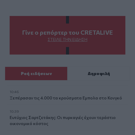
Γίνε ο ρεπόρτερ του CRETALIVE
ΣΤΕΊΛΕ ΤΗΝ ΕΊΔΗΣΗ
Ροή ειδήσεων
Δημοφιλή
10:46
Ξεπέρασαν τις 4.000 τα κρούσματα Εμπολα στο Κονγκό
10:39
Ευτύχιος Σαρτζετάκης: Οι πυρκαγιές έχουν τεράστιο
οικονομικό κόστος