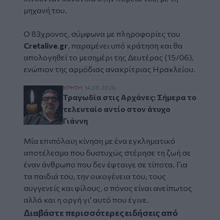
μηχανή του.
Ο 83χρονος, σύμφωνα με πληροφορίες του
Cretalive
.
gr
, παραμένει υπό κράτηση και θα
απολογηθεί το μεσημέρι της Δευτέρας (15/06),
ενώπιον της αρμόδιας ανακρίτριας
Ηρακλείου
.
Τραγωδία στις Αρχάνες: Σήμερα το τελευτα
ΚΡΗΤΗ
14.06.2026
Τραγωδία στις Αρχάνες: Σήμερα το
τελευταίο αντίο στον άτυχο
Γιάννη
Μία επιπόλαιη κίνηση με ένα εγκληματικό
αποτέλεσμα που δυστυχώς στέρησε τη ζωή σε
έναν άνθρωπο που δεν έφταιγε σε τίποτα. Για
τα παιδιά του, την οικογένεια του, τους
συγγενείς και φίλους, ο πόνος είναι ανείπωτος
αλλά και η οργή γι' αυτό που έγινε.
Διαβάστε περισσότερες ειδήσεις από