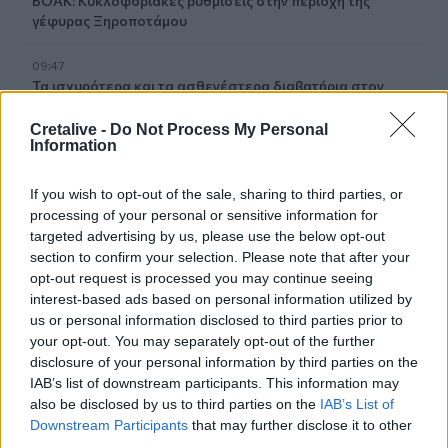
ΒΟΑΚ: Κυκλοφοριακές ρυθμίσεις στην περιοχή της
γέφυρας Ξηροποτάμου
09:47
Τα ισχυρότερα και τα ασθενέστερα διαβατήρια στον
κόσμο το 2026
Cretalive -
Do Not Process My Personal
Information
09:36
Γουδί: Χωρίς τις αισθήσεις της ανασύρθηκε 53χρονη από
ακάλυπτο πολυκατοικίας
If you wish to opt-out of the sale, sharing to third parties, or
processing of your personal or sensitive information for
09:35
targeted advertising by us, please use the below opt-out
Διορισμοί εκπαιδευτικών: Δεν καλύπτουν ούτε τις
section to confirm your selection. Please note that after your
συνταξιοδοτήσεις- Ελάχιστες οι θέσεις στο Ηράκλειο
opt-out request is processed you may continue seeing
interest-based ads based on personal information utilized by
us or personal information disclosed to third parties prior to
09:28
Σέρρες: Δύο νεκροί μετά από μετωπική σύγκρουση ΙΧ με
your opt-out. You may separately opt-out of the further
φορτηγό στην Παλαιοκώμη
disclosure of your personal information by third parties on the
IAB’s list of downstream participants. This information may
also be disclosed by us to third parties on the
IAB’s List of
09:13
Μακελειό σε σχολείο στην Ταϊλάνδη: Στους 7 οι νεκροί
Downstream Participants
that may further disclose it to other
third parties.