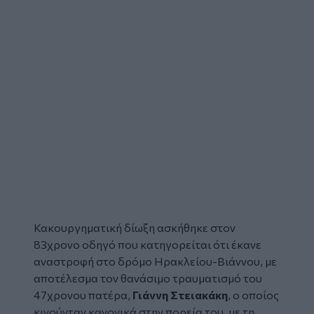
Κακουργηματική δίωξη ασκήθηκε στον
83χρονο οδηγό που κατηγορείται ότι έκανε
αναστροφή στο δρόμο Ηρακλείου-Βιάννου, με
αποτέλεσμα τον
θανάσιμο τραυματισμό
του
47χρονου πατέρα,
Γιάννη Στειακάκη
, ο οποίος
κινούνταν κανονικά στην πορεία του, με τη