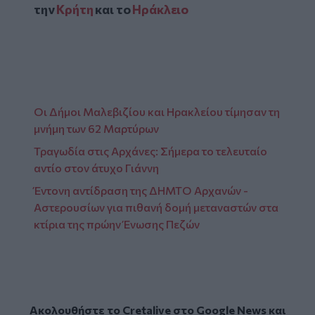
την
Κρήτη
και το
Ηράκλειο
Οι Δήμοι Μαλεβιζίου και Ηρακλείου τίμησαν τη
μνήμη των 62 Μαρτύρων
Τραγωδία στις Αρχάνες: Σήμερα το τελευταίο
αντίο στον άτυχο Γιάννη
Έντονη αντίδραση της ΔΗΜΤΟ Αρχανών -
Αστερουσίων για πιθανή δομή μεταναστών στα
κτίρια της πρώην Ένωσης Πεζών
Ακολουθήστε το Cretalive στο
Google News
και