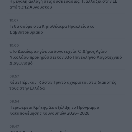
Η μεγάλη αλλαγή στις συσκευασίες: Τι αλλάζει στην ΕΕ
από τις 12 Αυγούστου
10:07
Τι θα δούμε στα Κηποθέατρα Ηρακλείου το
Σαββατοκύριακο
10:00
«Το Δικαίωμα» γίνεται λογοτεχνία: Ο Δήμος Αγίου
Νικολάου προκηρύσσει τον 33ο Πανελλήνιο Λογοτεχνικό
Διαγωνισμό
09:57
Κέιτι Πέρι και Τζάστιν Τριντό αχώριστοι στις διακοπές
τους στην Ελλάδα
09:54
Περιφέρεια Κρήτης: Σε εξέλιξη το Πρόγραμμα
Καταπολέμησης Κουνουπιών 2026–2028
09:47