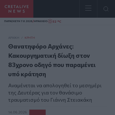
Homepage
/
32 °C
ΠΑΡΑΣΚΕΥΗ 7.8.2026
ΗΡΑΚΛΕΙΟ
ΑΡΧΙΚΗ
/
ΚΡΉΤΗ
Θανατηφόρο Αρχάνες:
Κακουργηματική δίωξη στον
83χρονο οδηγό που παραμένει
υπό κράτηση
Αναμένεται να απολογηθεί το μεσημέρι
της Δευτέρας για τον θανάσιμο
τραυματισμό του Γιάννη Στειακάκη
14.06.2026